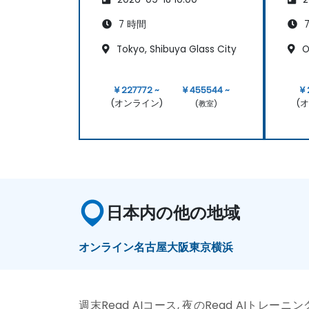
7 時間
7
Tokyo, Shibuya Glass City
O
¥ 227772 ~
¥ 455544 ~
¥ 
(オンライン)
(
(教室)
日本内の他の地域
オンライン
名古屋
大阪
東京
横浜
週末Read AIコース, 夜のRead AIトレーニング