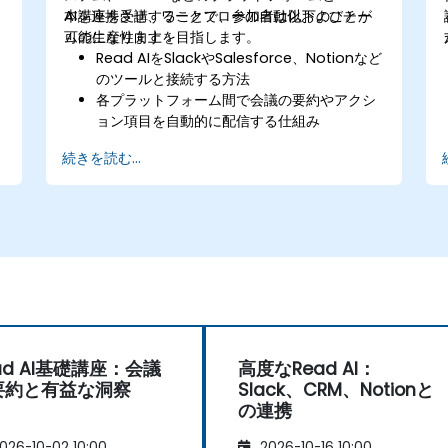
AIを連携させ、ワークフローの自動化およびチー
本講座を受講することで、参加者は以下のことが
ムの生産性向上を目指します。
可能になります：
Read AIをSlackやSalesforce、Notionなど
のツールと接続する方法
各プラットフォーム間で会議の要約やアクシ
ョン項目を自動的に配信する仕組み
Read AIのデータをCRMシステムやタスク管
続きを読む...
理ボードと同期させる方法
連携に関する問題の解決およびチームニーズ
に合わせた設定の最適化
ad AI基礎講座：会議
高度なRead AI：
要約と有益な洞察
Slack、CRM、Notionと
の連携
026-10-02 10:00
2026-10-16 10:00