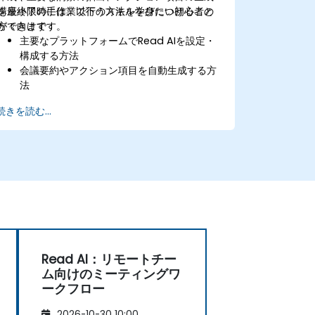
を最小限の手作業で行う方法を学びたい初心者の
講座終了時には、以下のスキルを身につけること
方々向けです。
ができます：
主要なプラットフォームでRead AIを設定・
構成する方法
会議要約やアクション項目を自動生成する方
法
Read AIが提供する参加者の関与度や感情分
続きを読む...
析の読み取り方
チームでの連携のために要約内容を効果的に
共有・編集・整理する方法
Read AI：リモートチー
ム向けのミーティングワ
ークフロー
2026-10-30 10:00