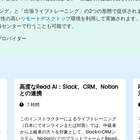
ーニング」と「出張ライブトレーニング」の2つの形態で提供さ
向性の高い
リモートデスクトップ
環境を利用して実施されます
研修センターで行うことも可能です。
スプロバイダー
高度なRead AI：Slack、CRM、Notion
との連携
7 時間
このインストラクターによるライブトレーニング
（日本にてオンラインまたは対面）では、中級者
を
から上級者の方々を対象として、SlackやCRMシ
ステム、NotionなどのプラットフォームとRead