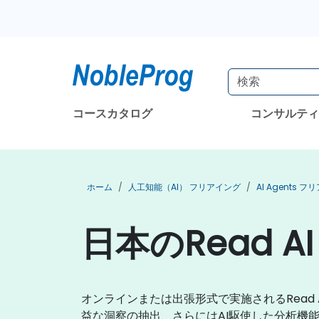
コースカタログ
コンサルテ
ホーム
人工知能（AI） フリアイング
AI Agents 
日本のRead 
オンラインまたは出張形式で実施されるRea
益な洞察の抽出、さらにはAI駆使した分析機