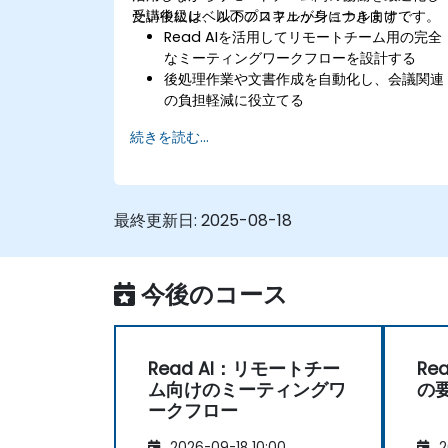
たい中級レベルのプロフェッショナル向けです。
受講後には、以下のスキルが身につきます：
Read AIを活用してリモートチーム用の完全
なミーティングワークフローを設計する
後処理作業や文書作成を自動化し、会議関連
の負担軽減に役立てる
AIによる要約機能を活用してリアルタイムお
続きを読む...
よび非同期型コラボレーションを円滑化する
Read AIの分析データからチームの関与度や
責任遂行状況を可視化・把握する
最終更新日:
2025-08-18
今後のコース
Read AI：リモートチー
Re
ム向けのミーティングワ
の
ークフロー
2026-09-18 10:00
2