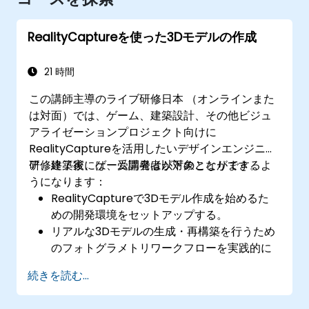
RealityCaptureを使った3Dモデルの作成
21 時間
この講師主導のライブ研修日本 （オンラインまた
は対面）では、ゲーム、建築設計、その他ビジュ
アライゼーションプロジェクト向けに
RealityCaptureを活用したいデザインエンジニ
ア、建築家、ゲーム開発者が対象となります。
研修終了後には、受講者は以下のことができるよ
うになります：
RealityCaptureで3Dモデル作成を始めるた
めの開発環境をセットアップする。
リアルな3Dモデルの生成・再構築を行うため
のフォトグラメトリワークフローを実践的に
学ぶ。
続きを読む...
Unreal Engine、Sketchfab、Cesium ionと
いったVR／ARコンテンツプラットフォームへ