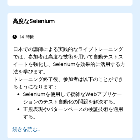
行えるようになる
Jenkins上で回帰テスト用のSeleniumスクリ
高度なSelenium
プトを実行可能となる
Jenkinsを用いてテスト結果や定期的なレポー
ト作成ができるようになる
14 時間
日本での講師による実践的なライブトレーニング
では、参加者は高度な技術を用いて自動テストス
イートを強化し、Seleniumを効果的に活用する方
法を学びます。
トレーニング終了後、参加者は以下のことができ
るようになります：
Seleniumを使用して複雑なWebアプリケー
ションのテスト自動化の問題を解決する。
正規表現やパターンベースの検証技術を適用
する。
テスト実行を停止する例外を処理する。
続きを読む...
プログラムでWebオブジェクトを検索する。
Webコントロールからデータを動的に取得す