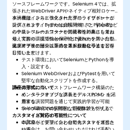
ソースフレームワークです。Selenium 4では、拡
張されたWebDriver APIやネイティブ相対ロケー
ター機能、さらに強化されたグリッドサポートが
本講座はインストラクター主導のライブトレーニ
提供されます。Pythonは使いやすさとPytestなど
ング（オンラインまたは会場開催）で、初心者か
のテストフレームワークとの親和性の高さを兼ね
ら中級レベルのテスターや開発者を対象にしてお
備えており、拡張性と保守性に優れたテスト自動
り、実際の環境でSeleniumとPythonを用いたウ
化スイートの開発に最適な選択肢となります。
ェブアプリケーションのテスト自動化手法を習得
講座終了後には、以下のスキルが身につくことを
していただけます。
目指します：
​テスト環境においてSeleniumとPythonを導
入・設定する。
Selenium WebDriverおよびPytestを用いて
堅牢な自動化スクリプトを作成する。
講座の形式について
​保守性の高いテストフレームワーク構築のた
め、ページオブジェクトモデル（POM）を活
インタラクティブな講義とディスカッション
用する。
豊富な演習問題を通じて実践的学習が可能
Selenium Gridを利用して複数ブラウザ上で
ライブ環境での実際的な開発体験も行える
カスタマイズ対応の可能性について
テストを実行する。
​CI/CDパイプラインと自動化テストを連携さ
本講座をご要望に合わせてカスタマイズした
せる。
い場合は、お問い合わせいただければ手配い