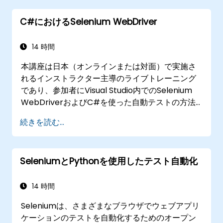
る。
C#におけるSelenium WebDriver
データ駆動型のテストフレームワークを作成
する。
Selenium Gridを使用してテストを分散実行
14 時間
する。
本講座は日本（オンラインまたは対面）で実施さ
れるインストラクター主導のライブトレーニング
であり、参加者にVisual Studio内でのSelenium
WebDriverおよびC#を使った自動テストの方法
を紹介します。もしC#プログラミングの経験がな
続きを読む...
い場合や復習したい方は、「自動テストエンジニ
ア向けC#講座」もご覧ください。
SeleniumとPythonを使用したテスト自動化
14 時間
Seleniumは、さまざまなブラウザでウェブアプリ
ケーションのテストを自動化するためのオープン