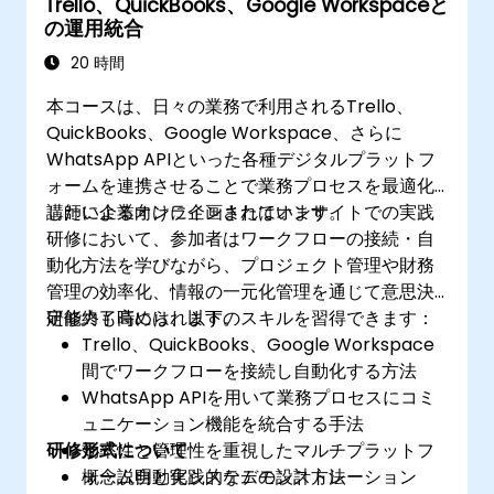
Trello、QuickBooks、Google Workspaceと
の運用統合
20 時間
本コースは、日々の業務で利用されるTrello、
QuickBooks、Google Workspace、さらに
WhatsApp APIといった各種デジタルプラットフ
ォームを連携させることで業務プロセスを最適化
したい企業向けに企画されています。
講師によるオンラインまたはオンサイトでの実践
研修において、参加者はワークフローの接続・自
動化方法を学びながら、プロジェクト管理や財務
管理の効率化、情報の一元化管理を通じて意思決
定能力も高められます。
研修終了時には、以下のスキルを習得できます：
Trello、QuickBooks、Google Workspace
間でワークフローを接続し自動化する方法
WhatsApp APIを用いて業務プロセスにコミ
ュニケーション機能を統合する手法
研修形式について
効率性と管理性を重視したマルチプラットフ
ォーム自動化システムの設計方法
概念説明と実践的なデモンストレーション