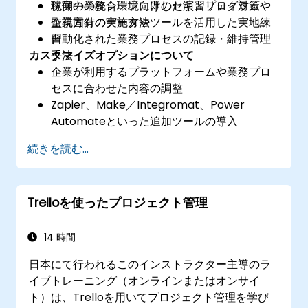
稼働中の統合環境向けのセキュリティ対策や
現実の業務シーンに即した演習プログラム
監視方針の実施方法
企業固有のデータやツールを活用した実地練
自動化された業務プロセスの記録・維持管理
習
カスタマイズオプションについて
手法
企業が利用するプラットフォームや業務プロ
セスに合わせた内容の調整
Zapier、Make／Integromat、Power
Automateといった追加ツールの導入
実際のデータ統合フローに関する分析および
続きを読む...
設計支援
Trelloを使ったプロジェクト管理
14 時間
日本にて行われるこのインストラクター主導のラ
イブトレーニング（オンラインまたはオンサイ
ト）は、Trelloを用いてプロジェクト管理を学び