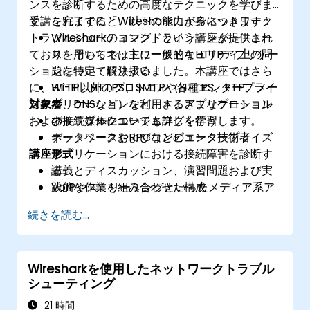
ンスを診断するための高度なテクニックを学びま
す。これまでに「Wiresharkによるネットワーク
受講を完了すると、以下の能力が身につきます：
トラブルシューティング」という講座が提供され
Wiresharkのコマンドラインインターフェー
ており、そちらでは主に一般的なHTTPアプリケー
スを用いてネットワークセキュリティ上の問
ションについて取り扱いました。本講座ではさら
題を特定・解決する
に、Wi-Fi、HTTPS、SMTPや各種エンタープライ
HTTP以外のプロトコル（HTTPS、FTP、メー
ズアプリケーションなど、さまざまなプロトコル
対象者
ル、DNSなど）を利用するアプリケーション
および接続媒体についても詳しく学習します。
のトラブルシューティングを行う
ネットワークエンジニア
データベースやRPCなどのエンタープライズ
ネットワークおよびコンピュータ技術者
講座形式
アプリケーションにおける接続障害を診断す
る
講義とディスカッション、演習問題および実
VoIPやストリーミングといったメディア系ア
践的な作業を組み合わせた構成
プリケーションの接続問題を解決する
続きを読む...
ネットワークフォレンジック技術を用いてセ
キュリティ上の懸念点を追跡・検出する
Wiresharkを使用したネットワークトラブル
シューティング
21 時間