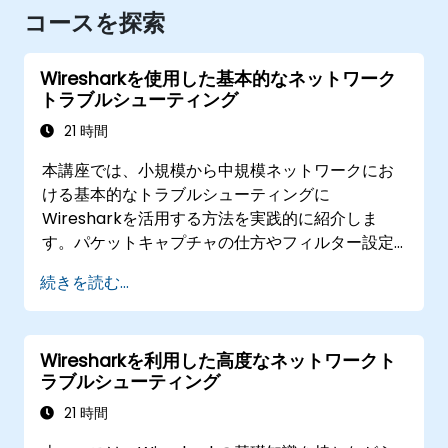
コースを探索
Wiresharkを使用した基本的なネットワーク
トラブルシューティング
21 時間
本講座では、小規模から中規模ネットワークにお
ける基本的なトラブルシューティングに
Wiresharkを活用する方法を実践的に紹介しま
す。パケットキャプチャの仕方やフィルター設定
法、統計データの分析技術などを学びます。時間
続きを読む...
的要素・帯域幅・遅延現象・パケット損失の検知
法も習得できるため、TCP/IPネットワークで生じ
る一般的な性能問題や通信障害の原因特定に必要
Wiresharkを利用した高度なネットワークト
なスキルが身につきます。全ての内容は実技を交
ラブルシューティング
えて進められます。
21 時間