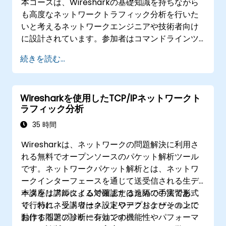
本コースは、Wiresharkの基礎知識を持ちながら
も高度なネットワークトラフィック分析を行いた
いと考えるネットワークエンジニアや技術者向け
に設計されています。参加者はコマンドラインツ
ール、高度なフィルター、フォレンジックス手法
続きを読む...
を活用し、VoIP・DNS・データベース・各種ネッ
トワーク攻撃などに関連するパフォーマンス問題
やセキュリティ課題の解決法を学びます。実際の
Wiresharkを使用したTCP/IPネットワークト
エンタープライズ環境での事例に基づき、極めて
ラフィック分析
実践的なトレーニング内容となっています。
35 時間
Wiresharkは、ネットワークの問題解決に利用さ
れる無料でオープンソースのパケット解析ツール
です。ネットワークパケット解析とは、ネットワ
ークインターフェースを通じて送受信される生デ
ータをリアルタイムで確認するための手法であ
本講座は講師による対面または遠隔での実習形式
り、特にネットワーク設定やアプリケーションに
で行われ、受講者はネットワークおよびその上で
おける問題の診断に有効です。
動作するアプリケーションの機能性やパフォーマ