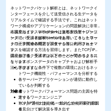
ネットワークパケット解析とは、ネットワークイ
ンターフェースを介して送受信される生データを
リアルタイムで確認する手法です。これはネット
ワーク構成やアプリケーションの問題解決に非常
に役立ちます。Wiresharkは無料かつオープンソ
本講座はインストラクターによる実践型トレーニ
ースのパケット解析ツールであり、こうしたネッ
ングで、受講者はWiresharkを用いてネットワー
トワーク関連の問題を調査する際に利用されま
クの正常性や各種アプリケーションのパフォーマ
す。
ンスを確認する方法を習得します。またTCP/IP通
信におけるクライアントとサーバー間のリクエス
講座修了後、受講者は以下のことができるように
ト・レスポンスデータのキャプチャおよび解析手
なります：
法も学びます。
さまざまな条件下で複数の環境におけるネッ
トワーク機能性・パフォーマンスを分析する
各サーバーアプリケーションが適切に動作し
ているか判断する
対象者
ネットワークパフォーマンス問題の主因を特
定する
ネットワークエンジニア
TCP/IP通信における一般的な性能不良の原因
ネットワーク技術者・コンピュータ保守担当
を見分けて解決策を導き出す
者