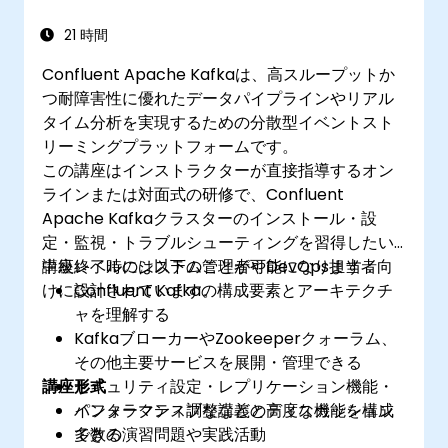
21 時間
Confluent Apache Kafkaは、高スループットか
つ耐障害性に優れたデータパイプラインやリアル
タイム分析を実現するための分散型イベントスト
リーミングプラットフォームです。
この講座はインストラクターが直接指導するオン
ラインまたは対面式の研修で、Confluent
Apache Kafkaクラスターのインストール・設
定・監視・トラブルシューティングを習得したい
中級レベルのシステム管理者やDevOps担当者向
講座終了時には以下のことが可能になります：
けに設計されています。
Confluent Kafkaの構成要素とアーキテクチ
ャを理解する
KafkaブローカーやZookeeperクォーラム、
その他主要サービスを展開・管理できる
講座形式
セキュリティ設定・レプリケーション機能・
パフォーマンス調整などの高度な機能を構成
インタラクティブな講義とディスカッション
できる
多数の演習問題や実践活動