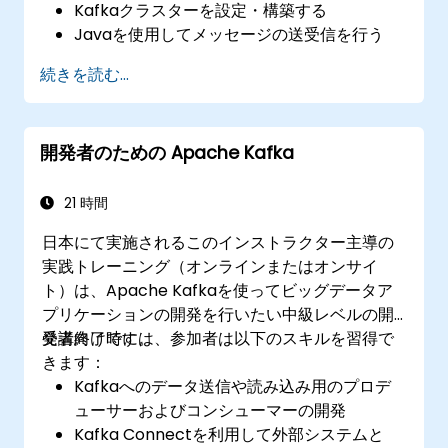
Kafkaクラスターを設定・構築する
Javaを使用してメッセージの送受信を行う
リアルタイムデータ処理用にKafka Streams
続きを読む...
を実装する
Kafkaアプリケーションにおける耐障害性と
スケーラビリティを確保する
開発者のための Apache Kafka
21 時間
日本にて実施されるこのインストラクター主導の
実践トレーニング（オンラインまたはオンサイ
ト）は、Apache Kafkaを使ってビッグデータア
プリケーションの開発を行いたい中級レベルの開
発者向けです。
受講終了時には、参加者は以下のスキルを習得で
きます：
Kafkaへのデータ送信や読み込み用のプロデ
ューサーおよびコンシューマーの開発
Kafka Connectを利用して外部システムと