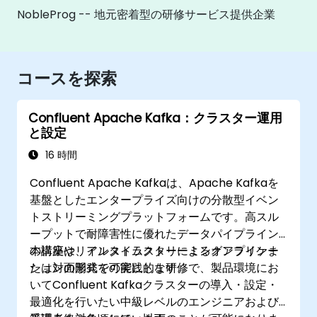
NobleProg -- 地元密着型の研修サービス提供企業
コースを探索
Confluent Apache Kafka：クラスター運用
と設定
16 時間
Confluent Apache Kafkaは、Apache Kafkaを
基盤としたエンタープライズ向けの分散型イベン
トストリーミングプラットフォームです。高スル
ープットで耐障害性に優れたデータパイプライン
の構築やリアルタイムストリーミングアプリケー
本講座は、インストラクターによるオンラインま
ションの開発を可能にします。
たは対面形式での実践的な研修で、製品環境にお
いてConfluent Kafkaクラスターの導入・設定・
最適化を行いたい中級レベルのエンジニアおよび