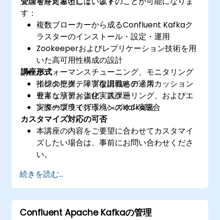
管理者を対象としています。
受講を終える頃には、以下のことが可能になりま
す：
複数ブローカーから成るConfluent Kafkaク
ラスターのインストール・設定・運用
Zookeeperおよびレプリケーション技術を用
いた高可用性構成の設計
講座形式
パフォーマンスチューニング、モニタリング
指標の把握、障害復旧戦略の適用
インタラクティブな講義とディスカッション
セキュリティ強化、スケーリング、およびエ
豊富な演習および実践課題
ンタープライズ環境へのKafka統合
実際の環境で行うハンズオン実装
カスタマイズ対応の可否
本講座の内容をご要望に合わせてカスタマイ
ズしたい場合は、事前にお問い合わせくださ
い。
続きを読む...
Confluent Apache Kafkaの管理