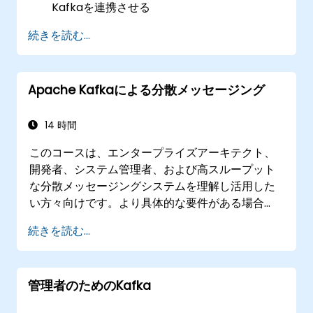
Kafkaを連携させる
Kafka StreamsおよびksqlDBを用いてストリ
続きを読む...
ーミングアプリケーションを作成する
Confluent Cloudとの連携により、クラウド
上でKafkaを導入・運用する
Apache Kafkaによる分散メッセージング
実践的な演習や実社会の事例を通じて実務経
験を積む
14 時間
このコースは、エンタープライズアーキテクト、
開発者、システム管理者、および高スループット
な分散メッセージングシステムを理解し活用した
い方々向けです。より具体的な要件がある場合
（例えば、システム管理側のみに焦点を当てたい
続きを読む...
場合など）、本コースはご要望に合わせてカスタ
マイズすることも可能です。
管理者のためのKafka