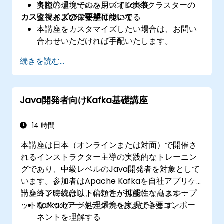
各種管理ツールを用いてKafkaクラスターの
実際の環境でのハンズオン実装
カスタマイズのご要望について
監視および保守が可能になる
本講座をカスタマイズしたい場合は、お問い
合わせいただければ手配いたします。
続きを読む...
Java開発者向けKafka基礎講座
14 時間
本講座は日本（オンラインまたは対面）で開催さ
れるインストラクター主導の実践的なトレーニン
グであり、中級レベルのJava開発者を対象として
います。参加者はApache Kafkaを自社アプリケ
ーションに統合し、信頼性・拡張性・高スループ
講座終了時には以下のことが可能になります：
ットなメッセージ処理環境を実現できます。
Kafkaのアーキテクチャおよび主要コンポー
ネントを理解する