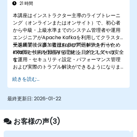
21 時間
本講座はインストラクター主導のライブトレーニ
ング（オンラインまたはオンサイト）で、初心者
から中級・上級水準までのシステム管理者や運用
エンジニアがApache Kafkaを利用してクラスタ
ーを展開・保護・監視および問題解決を行うため
受講終了後、参加者はKafkaアーキテクチャや
の知識と技術を習得することを目的としていま
KRaftモードの仕組みを理解し、クラスターの安全
す。
な運用・セキュリティ設定・パフォーマンス管理
および実際のトラブル解決ができるようになりま
す。
続きを読む...
最終更新日:
2026-01-22
お客様の声(3)