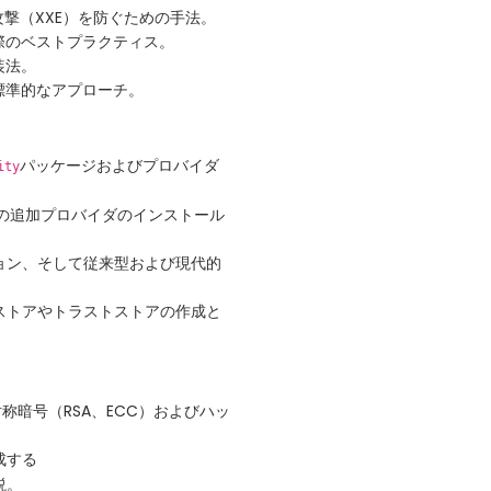
攻撃（XXE）を防ぐための手法。
際のベストプラクティス。
装法。
標準的なアプローチ。
パッケージおよびプロバイダ
ity
などの追加プロバイダのインストール
ョン、そして従来型および現代的
ストアやトラストストアの作成と
称暗号（RSA、ECC）およびハッ
成する
説。