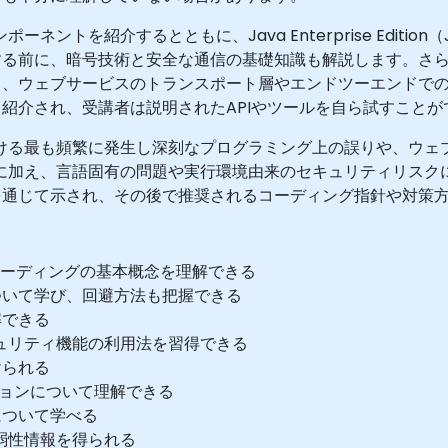
ネントを紹介するとともに、Java Enterprise Editi
る前に、暗号技術と安全な通信の基礎知識も解説します。さら
し、ウェブサービスのトランスポート層やエンドツーエンドで
紹介され、受講者は説明されたAPIやツールを自ら試すことが
おける最も頻繁に発生し深刻なプログラミング上の誤りや、ウェ
グに加え、言語固有の問題や実行環境由来のセキュリティリスク
を通じて示され、その後で推奨されるコーディング指針や対策
コーディングの基本概念を理解できる
性について学び、回避方法も把握できる
解できる
キュリティ機能の利用法を習得できる
けられる
ーションについて理解できる
について学べる
脆弱性情報を得られる