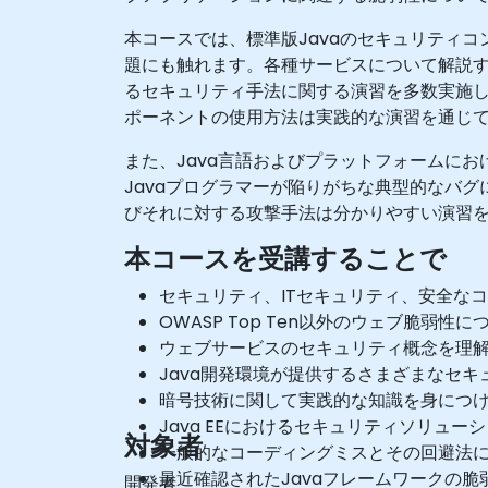
本コースでは、標準版Javaのセキュリティコンポー
題にも触れます。各種サービスについて解説す
るセキュリティ手法に関する演習を多数実施
ポーネントの使用方法は実践的な演習を通じて
また、Java言語およびプラットフォームに
Javaプログラマーが陥りがちな典型的なバ
びそれに対する攻撃手法は分かりやすい演習
本コースを受講することで
セキュリティ、ITセキュリティ、安全な
OWASP Top Ten以外のウェブ脆弱
ウェブサービスのセキュリティ概念を理
Java開発環境が提供するさまざまなセ
暗号技術に関して実践的な知識を身につ
Java EEにおけるセキュリティソリュ
対象者
一般的なコーディングミスとその回避法
最近確認されたJavaフレームワークの
開発者