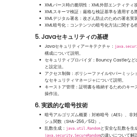
XMLパース時の脆弱性：XML外部エンティティ
XMLスキーマ検証：厳格な検証基準を適用する
XMLデジタル署名：改ざん防止のための署名実
XML暗号化：コンテンツの暗号化方法に関する
5. Javaセキュリティの基礎
Javaセキュリティアーキテクチャ：
java.secur
構成について説明。
セキュリティプロバイダ：Bouncy Castle
と設定法。
アクセス制御：ポリシーファイルやパーミッシ
なセキュリティマネージャについて説明。
キーストア管理：証明書を格納するためのキー
操作法。
6. 実践的な暗号技術
暗号アルゴリズム概要：対称暗号（AES）、非対
シュ関数（SHA-256／512）。
乱数生成：
と安全な乱数を生
java.util.Random
の違いについて解
java.security.SecureRandom