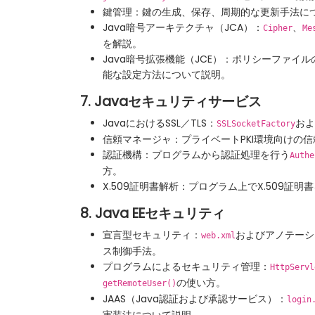
鍵管理：鍵の生成、保存、周期的な更新手法に
Java暗号アーキテクチャ（JCA）：
、
Cipher
Me
を解説。
Java暗号拡張機能（JCE）：ポリシーファイ
能な設定方法について説明。
7. Javaセキュリティサービス
JavaにおけるSSL／TLS：
およ
SSLSocketFactory
信頼マネージャ：プライベートPKI環境向けの
認証機構：プログラムから認証処理を行う
Authe
方。
X.509証明書解析：プログラム上でX.509証
8. Java EEセキュリティ
宣言型セキュリティ：
およびアノテーシ
web.xml
ス制御手法。
プログラムによるセキュリティ管理：
HttpServl
の使い方。
getRemoteUser()
JAAS（Java認証および承認サービス）：
login