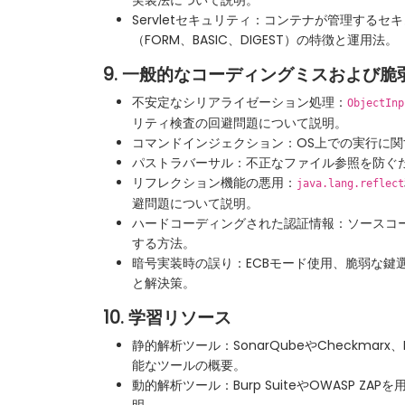
実装法について説明。
Servletセキュリティ：コンテナが管理する
（FORM、BASIC、DIGEST）の特徴と運用法。
9. 一般的なコーディングミスおよび脆
不安定なシリアライゼーション処理：
ObjectInp
リティ検査の回避問題について説明。
コマンドインジェクション：OS上での実行に
パストラバーサル：不正なファイル参照を防ぐ
リフレクション機能の悪用：
java.lang.reflect
避問題について説明。
ハードコーディングされた認証情報：ソースコ
する方法。
暗号実装時の誤り：ECBモード使用、脆弱な鍵
と解決策。
10. 学習リソース
静的解析ツール：SonarQubeやCheckmarx
能なツールの概要。
動的解析ツール：Burp SuiteやOWASP Z