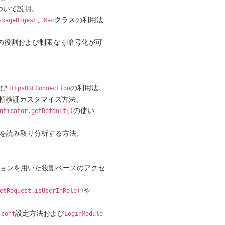
ついて説明。
、
クラスの利用法
ssageDigest
Mac
ルの役割および制限なく暗号化が可
び
の利用法。
HttpsURLConnection
信頼検証カスタマイズ方法。
の使い
nticator.getDefault()
明書を読み取り分析する方法。
ョンを用いた役割ベースのアクセ
や
etRequest.isUserInRole()
設定方法および
.conf
LoginModule