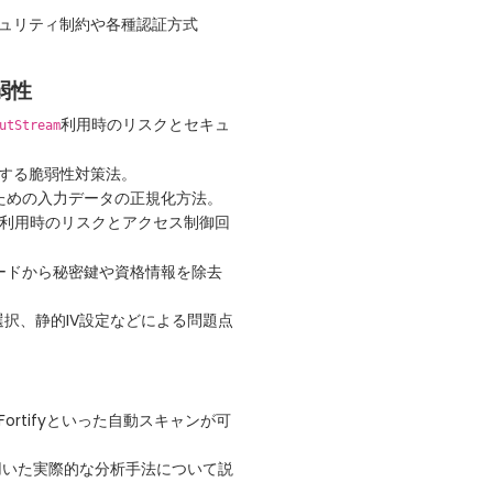
セキュリティ制約や各種認証方式
弱性
利用時のリスクとセキュ
utStream
関する脆弱性対策法。
ための入力データの正規化方法。
利用時のリスクとアクセス制御回
ードから秘密鍵や資格情報を除去
選択、静的IV設定などによる問題点
、Fortifyといった自動スキャンが可
APを用いた実際的な分析手法について説