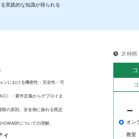
する実践的な知識が得られる
きる情報源や関連資料が分かる
21 時間
コ
グ
ションにおける機密性・完全性・可
DLC）：要件定義からデプロイま
権限の原則、安全側に振れる既定
オン
やOWASPについての理解。
教室
ティ