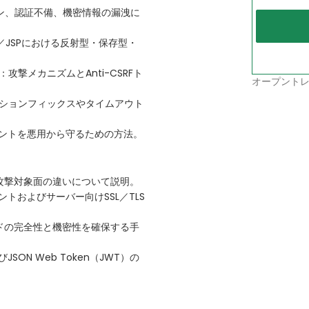
ション、認証不備、機密情報の漏洩に
／JSPにおける反射型・保存型・
攻撃メカニズムとAnti-CSRFト
オープントレ
ッションフィックスやタイムアウト
ポイントを悪用から守るための方法。
攻撃対象面の違いについて説明。
トおよびサーバー向けSSL／TLS
ドの完全性と機密性を確保する手
びJSON Web Token（JWT）の