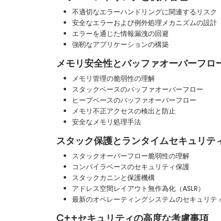
不適切なエラーハンドリングに関連するリスク
安全なエラーおよび例外処理メカニズムの設計
エラーを通じた情報漏洩の回避
強靭なアプリケーションの構築
メモリ安全性とバッファオーバーフロ
メモリ管理の脆弱性の理解
スタックベースのバッファオーバーフロー
ヒープベースのバッファオーバーフロー
メモリ不正アクセスの検出と防止
安全なメモリ処理手法
スタック保護とランタイムセキュリテ
スタックオーバーフロー脆弱性の理解
コンパイラベースのセキュリティ保護
スタックカニンと保護機構
アドレス空間レイアウト無作為化（ASLR）
最新のオペレーティングシステムのセキュリテ
C++セキュリティの高度な考慮事項