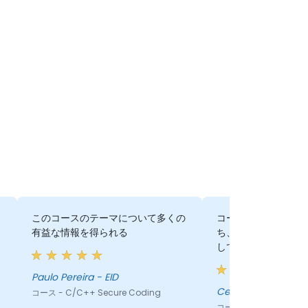
、
このコースのテーマについて多くの
コーチは確固たる知
ま
有益な情報を得られる
ち、スライドが美し
しています。
Paulo Pereira - EID
Celso Almeida - EI
コース - C/C++ Secure Coding
コース - C/C++ Secur