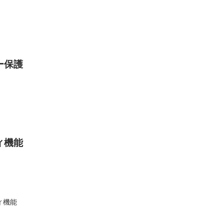
ー保護
ィ機能
ィ機能