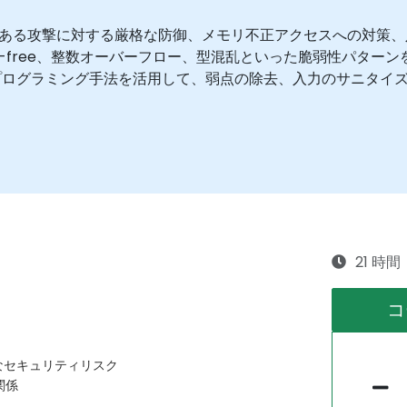
のある攻撃に対する厳格な防御、メモリ不正アクセスへの対策
ter-free、整数オーバーフロー、型混乱といった脆弱性パタ
プログラミング手法を活用して、弱点の除去、入力のサニタイ
21 時間
コ
なセキュリティリスク
関係