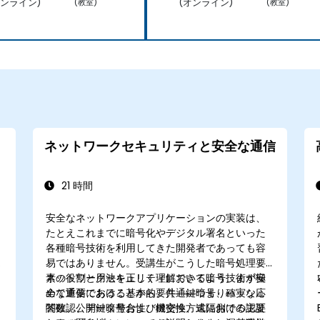
オンライン)
(オンライン)
(教室)
(教室)
ネットワークセキュリティと安全な通信
21 時間
安全なネットワークアプリケーションの実装は、
たとえこれまでに暗号化やデジタル署名といった
各種暗号技術を利用してきた開発者であっても容
易ではありません。受講生がこうした暗号処理要
素の役割と用法を正しく理解できるよう、まず安
ネットワークセキュリティにおいて暗号技術が極
全な通信における基本的要件――つまり確実な応
めて重要であることから、共通鍵暗号、ハッシュ
答確認、データ整合性、機密性、遠隔側での認証
関数、公開鍵暗号および鍵交換方式における主要