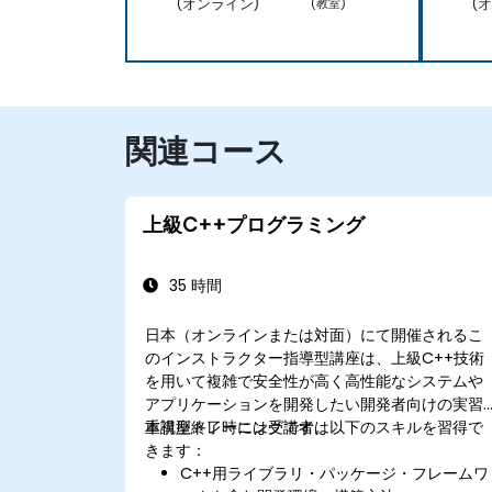
(オンライン)
(
(教室)
関連コース
上級C++プログラミング
35 時間
日本（オンラインまたは対面）にて開催されるこ
のインストラクター指導型講座は、上級C++技術
を用いて複雑で安全性が高く高性能なシステムや
アプリケーションを開発したい開発者向けの実習
重視型トレーニングです。
本講座終了時には受講者は以下のスキルを習得で
きます：
C++用ライブラリ・パッケージ・フレームワ