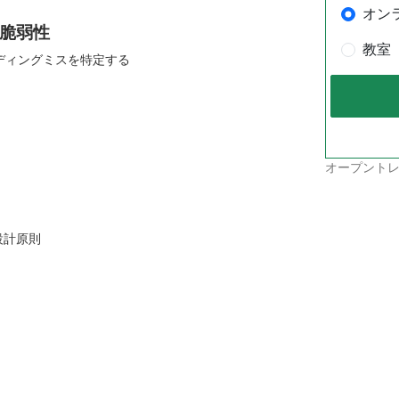
オン
の脆弱性
教室
ディングミスを特定する
オープントレ
設計原則