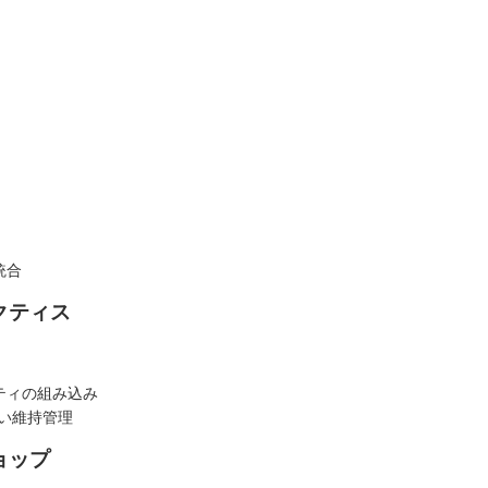
統合
クティス
ティの組み込み
高い維持管理
ョップ