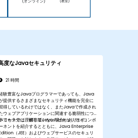
(オンライン)
(教室)
高度なJavaセキュリティ
21 時間
経験豊富なJavaプログラマーであっても、Java
が提供するさまざまなセキュリティ機能を完全に
習得しているわけではなく、またJavaで作成され
たウェブアプリケーションに関連する脆弱性につ
いても十分に理解していない場合があります。
本コースでは、標準版Javaのセキュリティコンポ
ーネントを紹介するとともに、Java Enterprise
Edition（JEE）およびウェブサービスのセキュリ