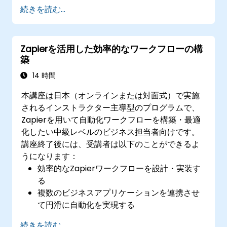
作成法
続きを読む...
MakeとAPIを利用した高度な自動化技術の習
得
Zapierを活用した効率的なワークフローの構
築
14 時間
本講座は日本（オンラインまたは対面式）で実施
されるインストラクター主導型のプログラムで、
Zapierを用いて自動化ワークフローを構築・最適
化したい中級レベルのビジネス担当者向けです。
講座終了後には、受講者は以下のことができるよ
うになります：
効率的なZapierワークフローを設計・実装す
る
複数のビジネスアプリケーションを連携させ
て円滑に自動化を実現する
Zapのパフォーマンス最適化や一般的なトラ
続きを読む...