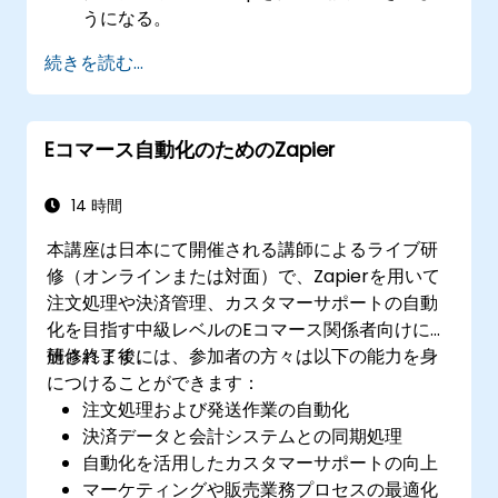
うになる。
人気の高いビジネスツールとZapierとの連携
続きを読む...
が可能になる。
自動化されたワークフローの管理・最適化が
実現できる。
Eコマース自動化のためのZapier
14 時間
本講座は日本にて開催される講師によるライブ研
修（オンラインまたは対面）で、Zapierを用いて
注文処理や決済管理、カスタマーサポートの自動
化を目指す中級レベルのEコマース関係者向けに実
施されます。
研修終了後には、参加者の方々は以下の能力を身
につけることができます：
注文処理および発送作業の自動化
決済データと会計システムとの同期処理
自動化を活用したカスタマーサポートの向上
マーケティングや販売業務プロセスの最適化