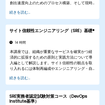
創出速度向上のためのプロセス構築、そして現時
点で利用可能な技術的オプションの比較などにつ
続きを読む...
いて学ぶことができます。DevSecOps スキルお
よび認識度の強化を目指す、最近組織変革を行っ
たばかりの企業向けに最適設計されています。
サイト信頼性エンジニアリング（SRE）基礎®
14 時間
本講座では、組織が重要なサービスを確実かつ経
済的に拡張するための原則と実践方法について導
入編として解説します。サイト信頼性の観点を取
り入れるには体制再編成やエンジニアリング・自
動化への重視、新たな作業手法の採用が不可欠と
続きを読む...
なります。
SRE実務者認定試験対策コース（DevOps
Institute基準）