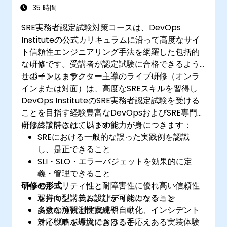
35 時間
SRE実務者認定試験対策コースは、DevOps
Instituteの公式カリキュラムに沿って高度なサイ
ト信頼性エンジニアリング手法を網羅した包括的
な研修です。受講者が認定試験に合格できるよう
サポートします。
このインストラクター主導のライブ研修（オンラ
インまたは対面）は、高度なSREスキルを習得し
DevOps InstituteのSRE実務者認定試験を受ける
ことを目指す経験豊富なDevOpsおよびSRE専門家
向けに設計されています。
研修終了時には、以下の能力が身につきます：
SREにおける一般的な誤った実践例を認識
し、是正できること
SLI・SLO・エラーバジェットを効果的に定
義・管理できること
研修の形式
セキュリティ性と耐障害性に優れ高い信頼性
を持つシステム設計が可能になること
双方向型講義およびディスカッション
高度な可観測性実現や自動化、インシデント
多数の演習と実践練習
対応戦略を導入できること
ライブラボ環境における手応えある実装体験