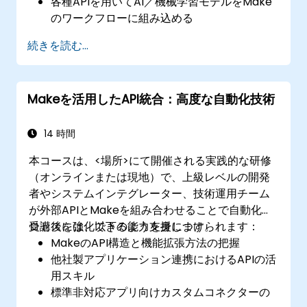
各種APIを用いてAI／機械学習モデルをMake
のワークフローに組み込める
感情分析や予測モデリング、データ主導型意
続きを読む...
思決定の仕組みを実装できる
AIで推進される自動化ワークフローの最適
化・拡張が可能になる
Makeを活用したAPI統合：高度な自動化技術
14 時間
本コースは、<場所>にて開催される実践的な研修
（オンラインまたは現地）で、上級レベルの開発
者やシステムインテグレーター、技術運用チーム
が外部APIとMakeを組み合わせることで自動化プ
ロセスを強化できるよう支援します。
受講後には、以下の能力を身につけられます：
MakeのAPI構造と機能拡張方法の把握
他社製アプリケーション連携におけるAPIの活
用スキル
標準非対応アプリ向けカスタムコネクターの