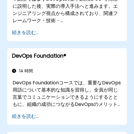
に説明した後、実際の導入手法へと進みます。エ
ンジニアリング視点から構成されており、関連フ
レームワーク・技術・
アプリケーション設計方針・継続的インテグレー
続きを読む...
ション手法・継続的デリバリーおよび展開・継続
的テスト・弾力性の高い基盤技術・監視・指標・
可観測性・ガバナンス・人的側面や今後の
DevOps Foundation®
DevOpsエンジニアリング動向など多岐にわたる
トピックを網羅します。
14 時間
DevOps Foundationコースでは、重要なDevOps
用語について基本的な知識を習得し、全員が同じ
言葉でコミュニケーションできるようにするとと
もに、組織の成功につながるDevOpsのメリット
も解説します。
続きを読む...