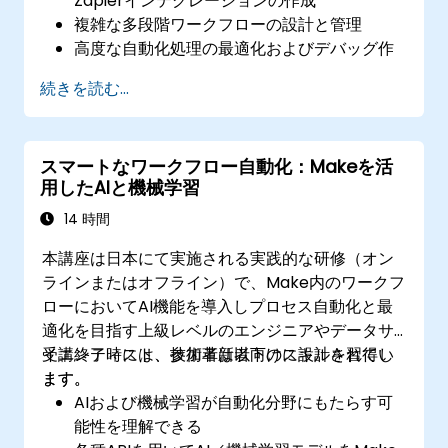
Zapierインテグレーションの作成
複雑な多段階ワークフローの設計と管理
高度な自動化処理の最適化およびデバッグ作
業
続きを読む...
独自開発アプリケーションやあまり普及して
いないソフトウェアとのZapier連携実装
スマートなワークフロー自動化：Makeを活
用したAIと機械学習
14 時間
本講座は日本にて実施される実践的な研修（オン
ラインまたはオフライン）で、Make内のワークフ
ローにおいてAI機能を導入しプロセス自動化と最
適化を目指す上級レベルのエンジニアやデータサ
イエンティスト、技術革新者向けに設計されてい
受講終了時には、参加者は以下のスキルを習得し
ます。
ます。
AIおよび機械学習が自動化分野にもたらす可
能性を理解できる