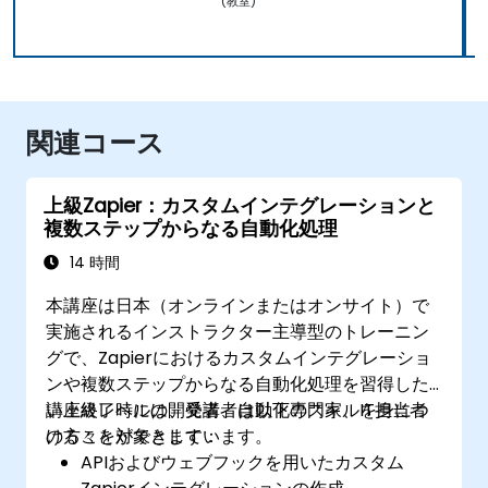
(教室)
関連コース
上級Zapier：カスタムインテグレーションと
複数ステップからなる自動化処理
14 時間
本講座は日本（オンラインまたはオンサイト）で
実施されるインストラクター主導型のトレーニン
グで、Zapierにおけるカスタムインテグレーショ
ンや複数ステップからなる自動化処理を習得した
い上級レベルの開発者、自動化専門家、IT担当者
講座終了時には、受講者は以下のスキルを身につ
の方々を対象としています。
けることができます：
APIおよびウェブフックを用いたカスタム