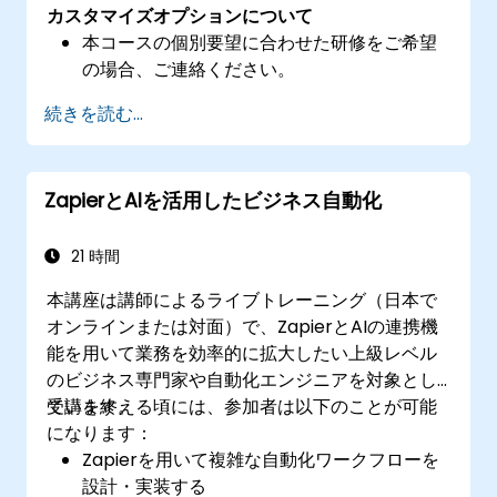
カスタマイズオプションについて
本コースの個別要望に合わせた研修をご希望
の場合、ご連絡ください。
続きを読む...
ZapierとAIを活用したビジネス自動化
21 時間
本講座は講師によるライブトレーニング（日本で
オンラインまたは対面）で、ZapierとAIの連携機
能を用いて業務を効率的に拡大したい上級レベル
のビジネス専門家や自動化エンジニアを対象とし
ています。
受講を終える頃には、参加者は以下のことが可能
になります：
Zapierを用いて複雑な自動化ワークフローを
設計・実装する