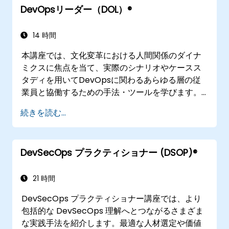
DevOpsリーダー（DOL）®
14 時間
本講座では、文化変革における人間関係のダイナ
ミクスに焦点を当て、実際のシナリオやケースス
タディを用いてDevOpsに関わるあらゆる層の従
業員と協働するための手法・ツールを学びます。
講座終了後には、バリューストリームマッピング
続きを読む...
の理解など、職場で即活用できる具体的な成果物
も得られることでしょう。
DevSecOps プラクティショナー (DSOP)®
21 時間
DevSecOps プラクティショナー講座では、より
包括的な DevSecOps 理解へとつながるさまざま
な実践手法を紹介します。最適な人材選定や価値