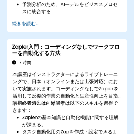
予測分析のため、AIモデルをビジネスプロセ
スに統合する
複数プラットフォーム間で業務タスクを自動
続きを読む...
化し、運用効率を向上させる
自動化ワークフローのモニタリングおよびト
ラブルシューティングを行い、継続的な改善
Zapier入門：コーディングなしでワークフロ
を実現する
ーを自動化する方法
7 時間
本講座はインストラクターによるライブトレーニ
ングで、日本（オンラインまたは出張対応）にお
いて実施されます。コーディングなしでZapierを
活用して反復的作業の自動化と生産性向上を目指
す初心者の方々向けです。
講座終了時には、受講者は以下のスキルを習得で
きます：
Zapierの基本知識と自動化機能に関する理解
が深まる。
タスク自動化用のZapを作成・設定できるよ