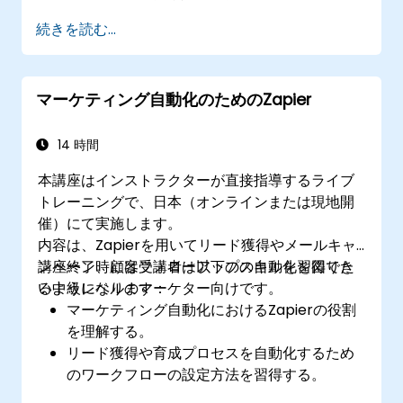
続きを読む...
マーケティング自動化のためのZapier
14 時間
本講座はインストラクターが直接指導するライブ
トレーニングで、日本（オンラインまたは現地開
催）にて実施します。
内容は、Zapierを用いてリード獲得やメールキャ
ンペーン、顧客フォローアップの自動化を図りた
講座終了時には受講者は以下のスキルを習得でき
い中級レベルのマーケター向けです。
るようになります：
マーケティング自動化におけるZapierの役割
を理解する。
リード獲得や育成プロセスを自動化するため
のワークフローの設定方法を習得する。
CRMやメール配信プラットフォーム、分析ツ