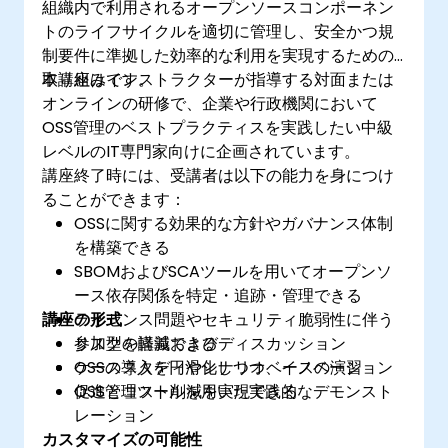
組織内で利用されるオープンソースコンポーネン
トのライフサイクルを適切に管理し、安全かつ規
制要件に準拠した効率的な利用を実現するための
取り組みです。
本講座はインストラクターが指導する対面または
オンラインの研修で、企業や行政機関において
OSS管理のベストプラクティスを実践したい中級
レベルのIT専門家向けに企画されています。
講座終了時には、受講者は以下の能力を身につけ
ることができます：
OSSに関する効果的な方針やガバナンス体制
を構築できる
SBOMおよびSCAツールを用いてオープンソ
ース依存関係を特定・追跡・管理できる
講座の形式
ライセンス問題やセキュリティ脆弱性に伴う
リスクを軽減できる
参加型の講義およびディスカッション
OSSの導入を円滑化しつつ、イノベーション
ケーススタディやシナリオベースの演習
促進とコスト削減を実現できる
OSS管理ツールを用いた実践的なデモンスト
レーション
カスタマイズの可能性