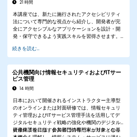
21 時間
本講座では、新たに施行されたアクセシビリティ
法について専門的な視点から紹介し、開発者が完
全にアクセシブルなアプリケーションを設計・開
発・保守できるよう実践スキルを習得させます。
まずはこの法律の重要性や影響に関する解説を行
続きを読む...
い、その後すぐに実際のコーディング演習やツー
ル、テスト手法へと移行し、障害を持つユーザー
にも配慮したインクルージブな製品づくりを支援
公共機関向け情報セキュリティおよびITサー
します。
ビス管理
14 時間
日本において開催されるインストラクター主導型
のオンラインまたは対面研修では、情報セキュリ
ティ管理およびITサービス管理手法を活用してデ
ジタルセキュリティ戦略の強化や機関のデジタル
資産保護を目指す公共部門の専門家が対象となり
研修終了後には、参加者は情報セキュリティの基