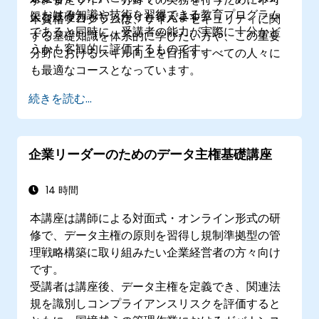
における知識や技術を習得できる教育プログラム
欠な基礎力もしっかりと養えます。
本資格プログラムは、サイバーセキュリティに関
であると同時に、受講者の能力が実際に十分かど
する基礎知識を体系的に学びたい方や、この重要
うかも客観的に評価するものです。
分野におけるスキル向上を目指すすべての人々に
も最適なコースとなっています。
続きを読む...
企業リーダーのためのデータ主権基礎講座
14 時間
本講座は講師による対面式・オンライン形式の研
修で、データ主権の原則を習得し規制準拠型の管
理戦略構築に取り組みたい企業経営者の方々向け
です。
受講者は講座後、データ主権を定義でき、関連法
規を識別しコンプライアンスリスクを評価すると