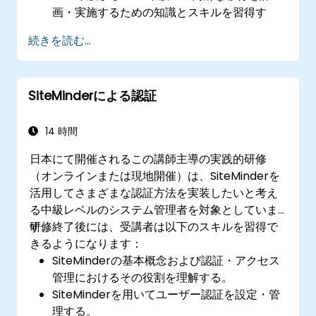
画・実施するための知識とスキルを習得す
る。
続きを読む...
実務環境においてこの知識を応用し、各自の
組織内でのスムーズな移行を実現する。
SiteMinderによる認証
14 時間
日本にて開催されるこの講師主導の実践的研修
（オンラインまたは現地開催）は、SiteMinderを
活用してさまざまな認証方法を実装したいと考え
る中級レベルのシステム管理者を対象としていま
す。
研修終了後には、受講者は以下のスキルを習得で
きるようになります：
SiteMinderの基本概念および認証・アクセス
管理におけるその役割を理解する。
SiteMinderを用いてユーザー認証を設定・管
理する。