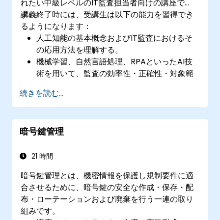
れたい中級レベルのIT監査担当者向けの講座で
す。
講義終了時には、受講生は以下の能力を習得でき
るようになります：
人工知能の基本概念およびIT監査におけるそ
の応用方法を理解する。
機械学習、自然言語処理、RPAといったAI技
術を用いて、監査の効率性・正確性・対象範
囲を拡大させる。
続きを読む...
AIツールを活用してリスク評価を行い、継続
的なモニタリングや積極的なリスク管理を実
現する。
暗号鍵管理
AIを監査計画の立案・実施・報告の各段階に
統合し、IT監査全体の有効性を高める。
21 時間
暗号鍵管理とは、機密情報を保護し規制要件に適
合させるために、暗号鍵の安全な作成・保存・配
布・ローテーションおよび廃棄を行う一連の取り
組みです。