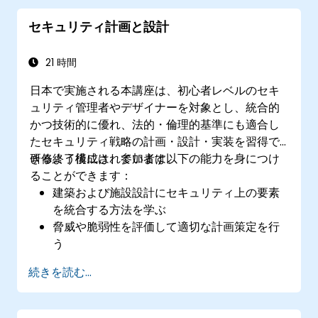
におけるサイバー脅威からの防御策を把握す
セキュリティ計画と設計
る。
21 時間
日本で実施される本講座は、初心者レベルのセキ
ュリティ管理者やデザイナーを対象とし、統合的
かつ技術的に優れ、法的・倫理的基準にも適合し
たセキュリティ戦略の計画・設計・実装を習得で
きるよう構成されています。
研修終了後には、参加者は以下の能力を身につけ
ることができます：
建築および施設設計にセキュリティ上の要素
を統合する方法を学ぶ
脅威や脆弱性を評価して適切な計画策定を行
う
多様なリスクに対応できる包括的な安全対策
続きを読む...
計画を作成する
迅速かつ効果的な緊急時対応・危機管理計画
を立案できる