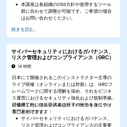
本講座は各組織のOSS方針や使用するツール
群に合わせて調整が可能です。ご希望の場合
はお問い合わせください。
続きを読む...
サイバーセキュリティにおけるガバナンス、
リスク管理およびコンプライアンス（GRC）
14 時間
日本にて開催されるこのインストラクター主導の
ライブ研修（オンラインまたは対面）は、GRCフ
レームワークに関する理解を深め、それをビジネ
ス運営におけるセキュリティ強化および規制準拠
に活用したい中級レベルのサイバーセキュリティ
研修終了時には、受講者は以下の能力を身につけ
専門家向けです。
ることができます：
サイバーセキュリティにおけるガバナンス、
リスク管理およびコンプライアンスの主要要