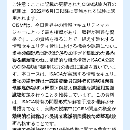
ご注意：ここに記載の更新されたCISM試験内容の
範囲は、2022年6月1日以降に実施される試験に適
用されます。
CISM®は、今日世界中の情報セキュリティマネー
ジャーにとって最も権威があり、取得が困難な資
格です。この資格を得ることで、絶えず進化する
情報セキュリティ管理における機会や課題につい
て学び続けることができるエリート集団の一員と
当社のCISM研修では、4つのドメインにわたる内
なる道が開かれます。
容を網羅しつつ、基礎的な概念構築とISACA公認
のCISM試験問題解決力の養成に重点を置いていま
す。本コースは、ISACAが実施する情報セキュリ
ティマネージャー認定資格（CISM®）試験に向け
当社の講師陣は、受講者全員に対してISACAが提
た徹底的なトレーニングおよび高度な試験対策講
供するQA＆E（問題・解答・解説集）を活用した
座です。
試験対策を行うことを推奨しています。この資料
は、ISACA特有の問題形式や解答手法を理解させ
目標：
るだけでなく、実際の授業中にCISM関連の概念が
効率的に記憶されるよう支援する優れた教材で
最終的な目標は、受講者様が初回受験でCISM試験
す。
に合格することです。
すべての講師にはCISM研修指導に関する豊富な経
達成すべき目的：