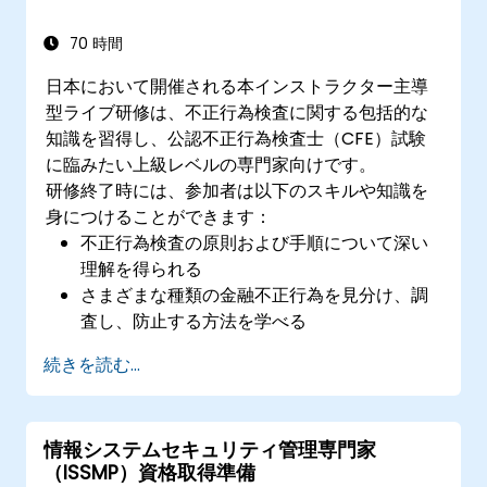
70 時間
日本において開催される本インストラクター主導
型ライブ研修は、不正行為検査に関する包括的な
知識を習得し、公認不正行為検査士（CFE）試験
に臨みたい上級レベルの専門家向けです。
研修終了時には、参加者は以下のスキルや知識を
身につけることができます：
不正行為検査の原則および手順について深い
理解を得られる
さまざまな種類の金融不正行為を見分け、調
査し、防止する方法を学べる
不正に関連する法的環境—法的要素・関連法
続きを読む...
規制など—を把握できる
証拠収集や聞き取り技術、データ分析といっ
た実践的な調査手法を習得できる
情報システムセキュリティ管理専門家
組織内で効果的な不正防止策や抑止プログラ
（ISSMP）資格取得準備
ムの設計・導入方法を学べる