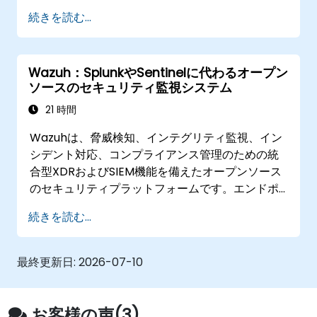
種SaaSサービスに頼ることなく、自己ホスティン
続きを読む...
グ型かつオープンソースツールのみを使用して実
際に機能するミニ組織を構築することになりま
す。具体的には認証管理、コミュニケーション、
Wazuh：SplunkやSentinelに代わるオープン
業務効率化、開発環境、セキュリティ対策、AI活
ソースのセキュリティ監視システム
用、監視システムなどが含まれます。
21 時間
Wazuhは、脅威検知、インテグリティ監視、イン
シデント対応、コンプライアンス管理のための統
合型XDRおよびSIEM機能を備えたオープンソース
のセキュリティプラットフォームです。エンドポ
イントから得られたデータを自前の分析エンジン
続きを読む...
で処理することにより、Splunk Enterprise
SecurityやMicrosoft Sentinelなどのクラウドネ
イティブなSIEM製品に代わる実用的な代替手段と
最終更新日:
2026-07-10
なります。
お客様の声(3)