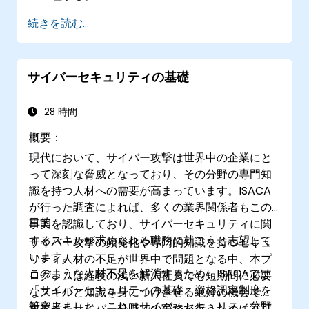
SiteMinderがサポートするさまざまな認証方
続きを読む...
法を実装する。
SiteMinder認証に関連する一般的な問題のト
ラブルシューティングを行う。
サイバーセキュリティの基礎
他のアイデンティティプロバイダーと連携さ
せ、フェデレーション認証を実現する。
28 時間
概要：
現代において、サイバー攻撃は世界中の企業にと
って深刻な脅威となっており、その分野の専門知
識を持つ人材への需要が高まっています。ISACA
が行った調査によれば、多くの業界関係者もこの
目的：
事実を認識しており、サイバーセキュリティに関
するスキルが求められる職務に就こうと志望して
サイバー攻撃の頻発化や専門的知識を持つセキュ
います。
リティ人材の不足が世界中で問題となる中、本プ
このような人材不足を解消するため、ISACAでは
ログラムは経験の浅い新入社員でも短期間に必要
「サイバーセキュリティの基礎」資格認定制度を
なスキルと知識を身につけさせる絶好の機会で
策定しました。これはサイバーセキュリティ分野
対象者：
す。またサイバー分野での実務を行うために不可