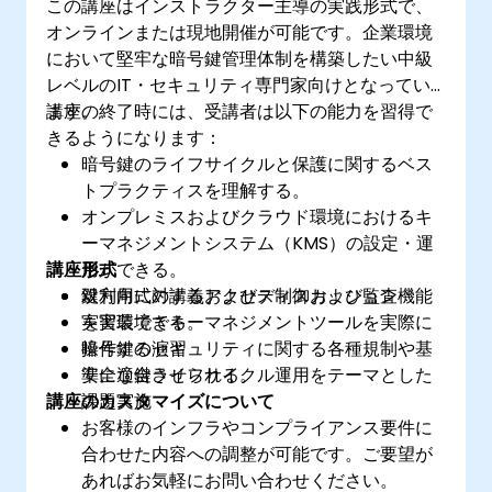
この講座はインストラクター主導の実践形式で、
オンラインまたは現地開催が可能です。企業環境
において堅牢な暗号鍵管理体制を構築したい中級
レベルのIT・セキュリティ専門家向けとなってい
ます。
講座の終了時には、受講者は以下の能力を習得で
きるようになります：
暗号鍵のライフサイクルと保護に関するベス
トプラクティスを理解する。
オンプレミスおよびクラウド環境におけるキ
ーマネジメントシステム（KMS）の設定・運
講座形式
用ができる。
鍵利用に対するアクセス制御および監査機能
双方向式の講義およびディスカッション
を実装できる。
実習環境でキーマネジメントツールを実際に
暗号鍵のセキュリティに関する各種規制や基
操作する演習
準に適合させられる。
安全な鍵ライフサイクル運用をテーマとした
講座のカスタマイズについて
課題実施
お客様のインフラやコンプライアンス要件に
合わせた内容への調整が可能です。ご要望が
あればお気軽にお問い合わせください。