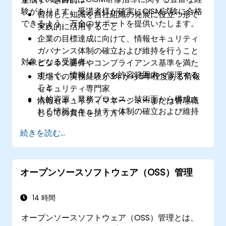
験があります。受講者様が確実にCISM試験に合格
習得した知識を自社組織の発展に役立つ形で
できるよう、万全のサポートを提供いたします。
実践的に活用すること
企業の目標達成に向けて、情報セキュリティ
ガバナンス体制の確立および維持を行うこと
対象となる受講者：
ビジネス要件やコンプライアンス基準を満た
すべく、情報リスクを許容範囲内へ管理する
現場での実務経験が3年から5年程度ある情報
こと
セキュリティ専門家
人的資源・業務プロセス・技術面から構成さ
情報セキュリティマネージャーまたは管理職
れる情報セキュリティ体制の確立および維持
としての責任を担う方々
を行うこと
CISO、CIO、CSO、プライバシー保護担当
続きを読む...
外部協力企業やサプライヤーとの契約および
者、リスク管理者、セキュリティ監査員やコ
業務内容に情報セキュリティ要件を組み込む
ンプライアンススタッフ、事業継続・災害復
こと
旧担当者、各種保証機能に携わる経営層およ
ビジネスへの影響最小化を目指し、情報セキ
オープンソースソフトウェア（OSS）管理
び管理職など情報セキュリティ管理に関する
ュリティインシデントの検知・調査・対応・
深い理解を求める全ての方々
復旧体制を計画・構築・管理すること
14 時間
オープンソースソフトウェア（OSS）管理とは、