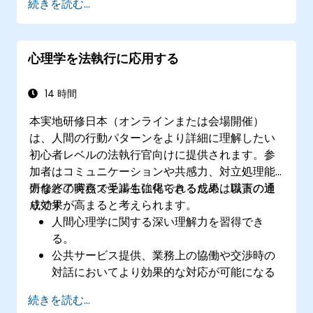
続きを読む...
せる
効果的なイベント相関処理やアラート生成に
向けて、ArcSight用リストおよびルールを開
心理学を法執行に応用する
発・実装する
高度な相関手法を用いて複雑な脅威パターン
を見分け、誤検知の発生を低減させる
14 時間
本実地研修日本（オンラインまたは会場開催）
は、人間の行動パターンをより詳細に理解したい
初心者レベルの法執行官向けに提供されます。参
加者はコミュニケーションや共感力、対立処理能
力などの実務スキルも強化できるため、職責の達
研修終了時点で受講生に得られる成果は以下の通
成効果が高まると考えられます。
りです：
人間心理学に関する深い理解力を習得でき
る。
公共サービス提供、業務上の協働や交渉時の
対話においてより効果的な対応が可能になる
よう高度なコミュニケーションおよび紛争処
続きを読む...
理技術が身につく。