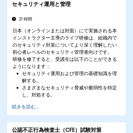
セキュリティ運用と管理
21 時間
日本（オンラインまたは対面）にて実施される本
インストラクター主導のライブ研修は、組織内で
のセキュリティ対策についてより深く理解したい
初心者レベルのセキュリティ管理者向けです。
研修を修了すると、受講生は以下のことができる
ようになります：
セキュリティ運用および管理の基礎知識を理
解する。
さまざまなセキュリティ脅威や脆弱性を特定
し、対処する。
セキュリティソリューションを導入・運用す
続きを読む...
る。
セキュリティ運用における法的および倫理的
側面を理解する。
公認不正行為検査士（CFE）試験対策
インシデント対応や災害復旧の準備を行う。