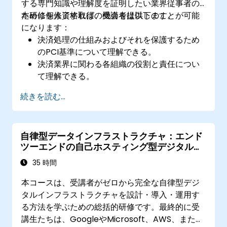
する専門知識や理解度を証明したい業界従事者の
ために個人資格取得の機会を提供します。
本研修を修了すれば、受講者は以下のことが可能
になります：
決済処理の仕組みおよびそれを保護するため
のPCI基準について理解できる。
決済業界に関わる各組織の役割と責任につい
て理解できる。
PCI DSSに定められた12項目すべてについて深
続きを読む...
い知識を持てるようになる。
PCI DSSの内容や、取引処理に関与する組織
への適用方法を説明できる。
自律型データインフラストラクチャ：エンド
ツーエンドの自己ホスティング型デジタル基
盤の構築
35 時間
本コースは、受講者がゼロから完全な自律型デジ
タルインフラストラクチャを設計・導入・運用す
る方法を学ぶための総括的研修です。最終的に受
講生たちは、GoogleやMicrosoft、AWS、また各