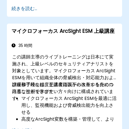
続きを読む...
マイクロフォーカス ArcSight ESM 上級講座
35 時間
この講師主導のライブトレーニングは日本にて実
施され、上級レベルのセキュリティアナリストを
対象としています。マイクロフォーカス ArcSight
ESMを用いて組織全体の脅威検出・対応能力およ
び緩和手段を精度と速度両面から改善するための
講座修了時には、受講者は以下のスキルを身につ
高度な技術を学びたい方々向けに構成されていま
けることができます：
す。
マイクロフォーカス ArcSight ESMを最適に活
用し、監視機能および脅威検出能力を向上さ
せる
高度なArcSight変数を構築・管理して、より
正確な分析のためのイベントデータを洗練さ