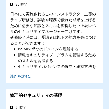
公認不正行為検査士（CFE）試験に自信を持
35 時間
って臨めるよう、必要な知識と確信が得られ
日本にて実施されるこのインストラクター主導の
る
ライブ研修は、試験や職務で優れた成果を上げる
ために必要な知識とスキルを習得したい上級レベ
ルのセキュリティマネージャー向けです。
研修終了時には、受講者は以下の能力を身につけ
ることができます：
ISSMPの5つのドメインを理解する
情報セキュリティプログラムを管理するため
のスキルを習得する
セキュリティガバナンスの確立・維持方法を
学ぶ
続きを読む...
リスク管理、インシデント対応、事業継続計
画について理解を深める
ISSMP資格試験に効果的に備える
物理的セキュリティの基礎
21 時間