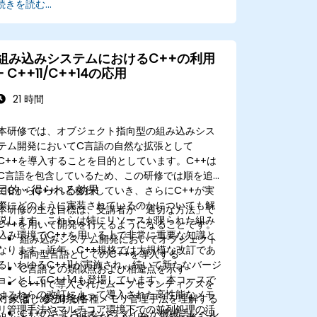
続きを読む...
バッグする
組み込みシステムにおけるC++の利用
– C++11/C++14の応用
21 時間
本研修では、オブジェクト指向型の組み込みシス
テム開発においてC言語の自然な拡張として
C++を導入することを目的としています。C++は
C言語を包含しているため、この研修では順を追っ
目的・得られる効果
てCからC++へと移行していき、さらにC++が実
際にどのように実装されているのかについても解
本研修の主な目標は、受講者が「適切な方法」で
説します。これらは特にリソースが限られた組み
C++を用いて開発を行えるようになることです。
込み環境でC++を用いる上で非常に重要な知識と
組み込みシステム開発においてオブジェクト
なります。近年、C++規格では大規模な改訂であ
指向型言語としてのC++を導入する
るいわゆるC++11が実施され、続いて新たなバージ
C言語との類似点および相違点を示す
ョンとしてC++14も登場しています。本コースで
C++11で導入されたムーブセマンティクスを
はこれらの改訂によって導入された高性能なメモ
対象者・参加条件
はじめとする各種メモリ管理手法を理解する
リ管理手法やマルチコア環境下での並列処理の活
C++のさまざまなパラダイムが機械語レベル