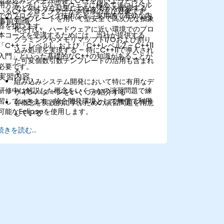
組み込みシステム開発でC++を用いようと考えて
用方法、そしてハードウェアに極めて近いレベル
でどのような結果につながるかを把握する
いるC++プログラマーが本研修の主な対象です。
でのプログラミング技術など、実用的で有効な内
テンプレートを用いて型安全で高次元な抽象
事前知識
容を扱います。
化を行い、ハードウェアに近い環境でのプロ
本コースを受講するためには、当社が提供する
グラミングやメモリマップドI/Oおよび割り
「C++ – レベル1」および「C++レベル2 – C++11
込み処理を実現する – 特にC++11で導入され
入門」といった基礎的なC++の知識があることが
た可変個数引数テンプレートの活用も含まれ
必要です。
る
実習内容
組み込みシステム開発において特に有用なデ
研修中は解説した概念をいくつかの演習問題で練
ザインパターンをいくつか紹介する
習していきます。統合開発環境として無償で利用
各概念を実践的に学ぶための演習問題を用意
可能なEclipseを使用します。
している
続きを読む...