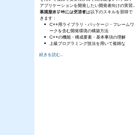
アプリケーションを開発したい開発者向けの実習
重視型トレーニングです。
本講座終了時には受講者は以下のスキルを習得で
きます：
C++用ライブラリ・パッケージ・フレームワ
ークを含む開発環境の構築方法
C++の機能・構成要素・基本事項の理解
上級プログラミング技法を用いて複雑な
C++アプリケーションを作成する能力
続きを読む...
読みやすく高速かつ安全なC++コードの記述
方法
C++における典型的なセキュリティ問題とそ
の対処法の把握
コード品質および安全性確保のためのテスト
戦略の実施手法
C++開発向け診断・デバッグツールの活用方
法