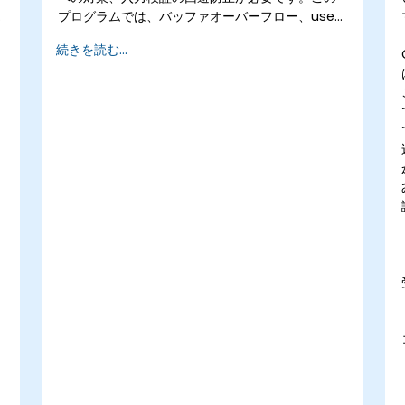
プログラムでは、バッファオーバーフロー、use-
after-free、整数オーバーフロー、型混乱といっ
続きを読む...
た脆弱性パターンを詳しく解説します。参加者は
安全なコーディングガイドライン、静的解析ツー
ル、防御的プログラミング手法を活用して、弱点
の除去、入力のサニタイズ（正当化）、およびサ
イバー攻撃に強い堅牢なソフトウェアの実装を行
います。