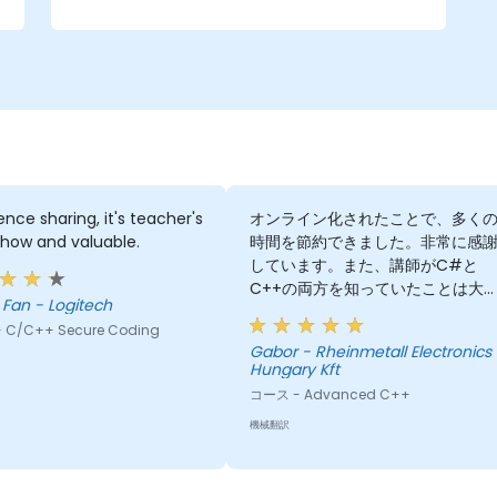
ence sharing, it's teacher's
オンライン化されたことで、多く
how and valuable.
時間を節約できました。非常に感
しています。また、講師がC#と
C++の両方を知っていたことは大
Carey Fan - Logitech
な助けとなりました。既に持って
 C/C++ Secure Coding
る知識を通じてすべてを説明して
Gabor - Rheinmetall Electronics
れたからです。
Hungary Kft
コース - Advanced C++
機械翻訳