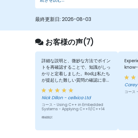
最終更新日:
2026-08-03
お客様の声(7)
詳細な説明と、微妙な方法でポイン
Experi
トを再確認することで、知識がしっ
know-
かりと定着しました。Rodは私たち
が提起した難しい質問の確認に非常
に協力的で、答えが100%正確であ
コース -
ることを確認してくれました。ま
Nick Dillon - cellxica Ltd
た、異なるコーディングスタイルの
コース - Using C++ in Embedded
利点と欠点について議論することへ
Systems - Applying C++11/C++14
の関心があり、C++を目的通りに使
機械翻訳
用するだけでなく、その理由も学ぶ
ことができました。