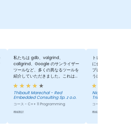
の
私たちは gdb、valgrind、
トレーナーは本当に
謝
callgrind、Google のサンライザー
に合わせてトレーニ
ツールなど、多くの異なるツールを
プレゼンテーション
き
紹介していただきました。これは基
うに多くの時間をか
い
礎知識を得るための素晴らしい機会
た。
く
であり、将来的にこれらのツールの
Thibault Marechal - Red
Nicolas Guerette-
いずれかを使用する必要が生じたと
Embedded Consulting Sp. z o.o.
Trilliant
きに活用できるでしょう。
コース - C++ 11 Programming
コース - C++ for Emb
機械翻訳
機械翻訳