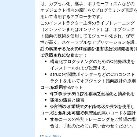
は、カプセル化、継承、ポリモーフィズムなどの
オブジェクト指向の原則をCプログラミング言語
用いて適用するアプローチです。
このインストラクター主導のライブトレーニング
（オンラインまたはオンサイト）は、オブジェク
ト指向の技術を使用してモジュール化され、保守
性が高く、スケーラブルなアプリケーションを設
計・構築するためにC言語を使用したい開発者向
このトレーニングの終了後、参加者は次のことが
に意図されています。
できるようになります：
構造化プログラミングのためのC開発環境を
インストールおよび設定する。
structや関数ポインターなどのCのコンスト
ラクトを用いてオブジェクト指向設計の原則
コースのフォーマット
を適用する。
Cプログラムにおけるカプセル化と抽象化を
インタラクティブな講義と討論
実装する。
多くの演習と練習
C言語のオブジェクト指向パターンを使用し
ライブラボ環境でのハンズオン実装
コースのカスタマイズオプション
て、再利用可能で保守性の高いコードを設計
する。
このコースの特別トレーニングをご希望の場
合は、手配のためにお問い合わせください。
続きを読む...