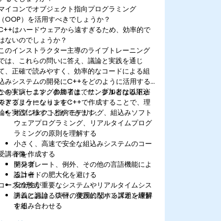
マイコンでオブジェクト指向プログラミング
（OOP）を活用すべきでしょうか？
C++はハードウェアから遠すぎるため、効率的で
はないのでしょうか？
このインストラクター主導のライブトレーニング
では、これらの問いに答え、議論と実践を通じ
て、正確で読みやすく、効率的なコードによる組
込みシステムの開発にC++をどのように活用する
かを実演します。参加者は、サンプルとなる組込
このトレーニングの終了までに、参加者は以下が
みアプリケーションをC++で作成することで、理
できるようになります：
論を実践に移すことができます。
オブジェクト指向モデリング、組込みソフト
ウェアプログラミング、リアルタイムプログ
ラミングの原則を理解する
小さく、高速で安全な組込みシステムのコー
受講者像
ドを作成する
テンプレート、例外、その他の言語機能によ
開発者
るコードの肥大化を避ける
設計者
コースの形式
安全性が重要なシステムやリアルタイムシス
テムにおけるC++の使用に関する課題を理解
講義と議論、演習、実践的なハンズオン練習
する
を組み合わせる
ターゲットデバイス上でC++プログラムをデ