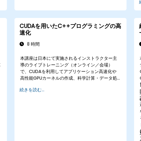
CUDAを用いたC++プログラミングの高
速化
8 時間
本講座は日本にて実施されるインストラクター主
設
導のライブトレーニング（オンライン／会場）
で、CUDAを利用してアプリケーション高速化や
高性能GPUカーネルの作成、科学計算・データ処
理・機械学習向け並列アルゴリズムライブラリ活
続きを読む...
用を目指すC++開発者様に最適な内容です。