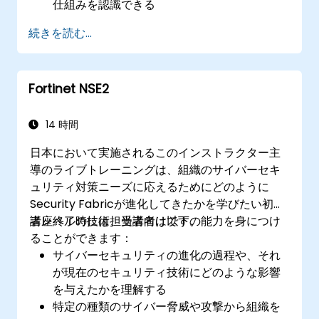
仕組みを認識できる
ネットワークセキュリティの基礎および多層
続きを読む...
的防御アプローチの重要性を理解できる
フォーティネットのSecurity Fabricが現代の
サイバーセキュリティ課題にどのように対応
Fortinet NSE2
しているかを学べる
14 時間
日本において実施されるこのインストラクター主
導のライブトレーニングは、組織のサイバーセキ
ュリティ対策ニーズに応えるためにどのように
Security Fabricが進化してきたかを学びたい初心
者レベルの技術担当者向けです。
講座終了時には、受講者は以下の能力を身につけ
ることができます：
サイバーセキュリティの進化の過程や、それ
が現在のセキュリティ技術にどのような影響
を与えたかを理解する
特定の種類のサイバー脅威や攻撃から組織を