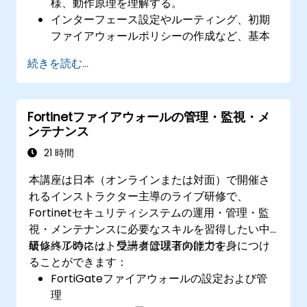
様、動作原理を理解する。
インターフェース設定やルーティング、初期
ファイアウォールポリシーの作成など、基本
的なセットアップを行う。
続きを読む...
SSL VPNやユーザー認証、ウイルス対策、
IPS、ウェブフィルタリング、マルウェア対策
といった高度なセキュリティ機能を設定・管
Fortinetファイアウォールの管理・監視・メ
理し、さまざまなネットワーク脅威から防御
ンテナンス
する。
高可用性構成における一般的な問題のトラブ
21 時間
ルシューティングや、HA環境の効率的な運用
本講座は日本（オンラインまたは対面）で開催さ
方法を習得する。
れるインストラクター主導のライブ研修で、
Fortinetセキュリティシステムの運用・管理・監
視・メンテナンスに必要なスキルを習得したい中
級レベルのネットワーク管理者向けです。
研修終了時には、受講者は以下の能力を身につけ
ることができます：
FortiGateファイアウォールの設定および管
理