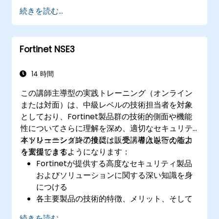
保護するためにFortinet製品を活用できる
続きを読む...
サイバーインシデントに対して連携した対応
を行うため、Fortinetソリューション間の統
合および自動化機能を把握できる
Fortinet NSE3
14 時間
この講師主導型の実践トレーニング（オンライン
または対面）は、中級レベルの技術担当者を対象
としており、Fortinet製品群の技術的側面や機能
性についてさらに理解を深め、適切なセキュリテ
ィソリューションの推奨・販売・導入を行えるよ
本トレーニング終了後には、受講者は以下の能力
う支援します。
を習得できるようになります：
Fortinetが提供する高度なセキュリティ製品
およびソリューションに関する深い知識を身
につける
各主要製品の技術的特徴、メリット、そして
導入シナリオを正しく理解できる
続きを読む...