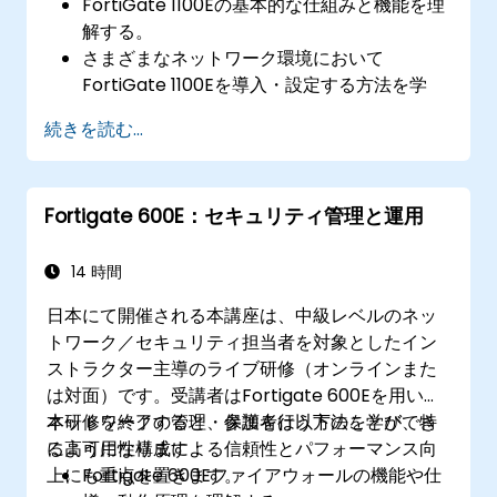
FortiGate 1100Eの基本的な仕組みと機能を理
解する。
さまざまなネットワーク環境において
FortiGate 1100Eを導入・設定する方法を学
ぶ。
続きを読む...
基本的な設定や管理作業について実践的な経
験を得る。
セキュリティポリシー、NAT、VPNの仕組み
Fortigate 600E：セキュリティ管理と運用
を理解する。
FortiGate 1100Eの監視およびメンテナンス方
法を習得する。
14 時間
日本にて開催される本講座は、中級レベルのネッ
トワーク／セキュリティ担当者を対象としたイン
ストラクター主導のライブ研修（オンラインまた
は対面）です。受講者はFortigate 600Eを用いて
ネットワークの管理・保護を行う方法を学び、特
本研修を終了すると、参加者は以下のことができ
に高可用性構成による信頼性とパフォーマンス向
るようになります：
上にも重点を置きます。
Fortigate 600Eファイアウォールの機能や仕