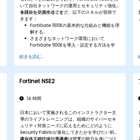
いて自社ネットワークの運用とセキュリティ強化
を行いたい方向けです。
本講座を受講することで、以下のスキルが習得で
きます：
FortiGate 1100Eの基本的な仕組みと機能を理
解する。
さまざまなネットワーク環境において
FortiGate 1100Eを導入・設定する方法を学
ぶ。
続きを読む...
基本的な設定や管理作業について実践的な経
験を得る。
セキュリティポリシー、NAT、VPNの仕組み
を理解する。
Fortinet NSE2
FortiGate 1100Eの監視およびメンテナンス方
法を習得する。
14 時間
日本において実施されるこのインストラクター主
導のライブトレーニングは、組織のサイバーセキ
ュリティ対策ニーズに応えるためにどのように
Security Fabricが進化してきたかを学びたい初心
者レベルの技術担当者向けです。
講座終了時には、受講者は以下の能力を身につけ