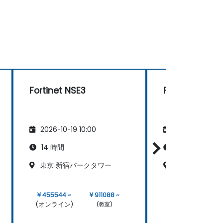
Fortinet NSE3
Fortinet NSE3
2026-10-19 10:00
2026-11-02 10:
14 時間
14 時間
東京 新宿パークタワー
Tokyo, Shibuya
¥ 455544 ~
¥ 911088 ~
¥ 455544 ~
(オンライン)
(オンライン)
(教室)