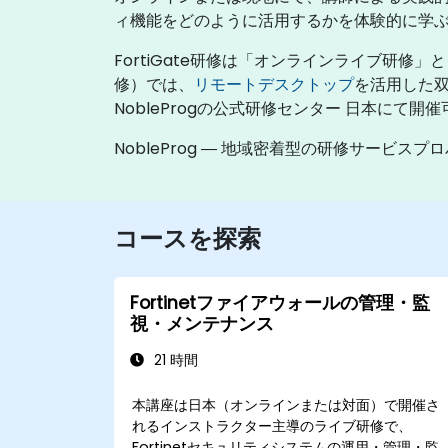
ィ機能をどのように活用するかを体験的に学
FortiGate研修は「オンラインライブ研
修）では、
リモートデスクトップ
を活用した
NobleProgの公式研修センター 日本にて開
NobleProg ― 地域密着型の研修サービスプ
コースを探索
Fortinetファイアウォールの管理・監
視・メンテナンス
21 時間
本講座は日本（オンラインまたは対面）で開催さ
れるインストラクター主導のライブ研修で、
Fortinetセキュリティシステムの運用・管理・監