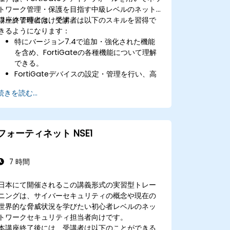
トワーク管理・保護を目指す中級レベルのネット
ワーク管理者向けです。
講座終了時には、受講者は以下のスキルを習得で
きるようになります：
特にバージョン7.4で追加・強化された機能
を含め、FortiGateの各種機能について理解
できる。
FortiGateデバイスの設定・管理を行い、高
度なセキュリティ機能も実装できる。
続きを読む...
IPS、アンチウイルス、ウェブフィルタリン
グ、脅威管理などの高度なセキュリティ対策
を展開し管理できる。
ネットワーク活動の監視、ログ分析、および
フォーティネット NSE1
監査・コンプライアンス向けレポート作成が
可能となる。
7 時間
日本にて開催されるこの講義形式の実習型トレー
ニングは、サイバーセキュリティの概念や現在の
世界的な脅威状況を学びたい初心者レベルのネッ
トワークセキュリティ担当者向けです。
本講座終了後には、受講者は以下のことができる