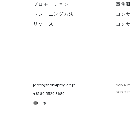
プロモーション
事例
トレーニング方法
コン
リソース
コン
japan@nobleprog.co.jp
NoblePr
NoblePro
+81 80 5520 8680
日本