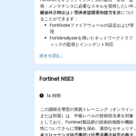
視・メンテナンスに必要なスキルを習得したい中
級レベルのネットワーク管理者向けです。
研修終了時には、受講者は以下の能力を身につけ
ることができます：
FortiGateファイアウォールの設定および管
理
FortiAnalyzerを用いたネットワークトラフ
ィックの監視とインシデント対応
FortiManagerを利用した作業の自動化およ
続きを読む...
びポリシーの管理
予防的メンテナンス手法の実施とネットワー
ク問題のトラブルシューティング
Fortinet NSE3
14 時間
この講師主導型の実践トレーニング（オンライン
または対面）は、中級レベルの技術担当者を対象
としており、Fortinet製品群の技術的側面や機能
性についてさらに理解を深め、適切なセキュリテ
ィソリューションの推奨・販売・導入を行えるよ
本トレーニング終了後には、受講者は以下の能力