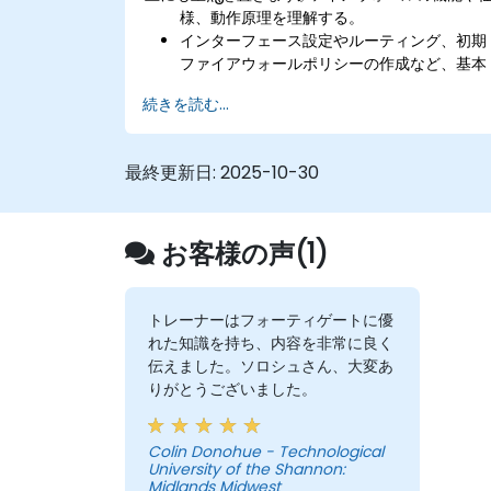
様、動作原理を理解する。
インターフェース設定やルーティング、初期
ファイアウォールポリシーの作成など、基本
的なセットアップを行う。
続きを読む...
SSL VPNやユーザー認証、ウイルス対策、
IPS、ウェブフィルタリング、マルウェア対
といった高度なセキュリティ機能を設定・管
最終更新日:
2025-10-30
理し、さまざまなネットワーク脅威から防御
する。
高可用性構成における一般的な問題のトラブ
お客様の声(1)
ルシューティングや、HA環境の効率的な運
方法を習得する。
トレーナーはフォーティゲートに優
れた知識を持ち、内容を非常に良く
伝えました。ソロシュさん、大変あ
りがとうございました。
Colin Donohue - Technological
University of the Shannon:
Midlands Midwest