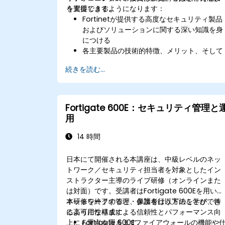
う支援します。
を習得できるようになります：
Fortinetが提供する高度なセキュリティ製品
およびソリューションに関する深い知識を身
につける
各主要製品の技術的特徴、メリット、そして
導入シナリオを正しく理解できる
続きを読む...
さまざまな環境下でFortinetソリューション
の設定・管理・トラブルシューティングが行
える
複雑なセキュリティ課題や要件に対して、
Fortigate 600E：セキュリティ管理と
Fortinet製品を効果的に活用できる
用
14 時間
日本にて開催される本講座は、中級レベルのネッ
トワーク／セキュリティ担当者を対象としたイン
ストラクター主導のライブ研修（オンラインまた
は対面）です。受講者はFortigate 600Eを用いて
ネットワークの管理・保護を行う方法を学び、特
本研修を終了すると、参加者は以下のことができ
に高可用性構成による信頼性とパフォーマンス向
るようになります：
上にも重点を置きます。
Fortigate 600Eファイアウォールの機能や