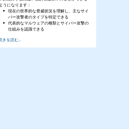
ようになります：
現在の世界的な脅威状況を理解し、主なサイ
バー攻撃者のタイプを特定できる
代表的なマルウェアの種類とサイバー攻撃の
仕組みを認識できる
ネットワークセキュリティの基礎および多層
続きを読む...
的防御アプローチの重要性を理解できる
フォーティネットのSecurity Fabricが現代の
サイバーセキュリティ課題にどのように対応
しているかを学べる