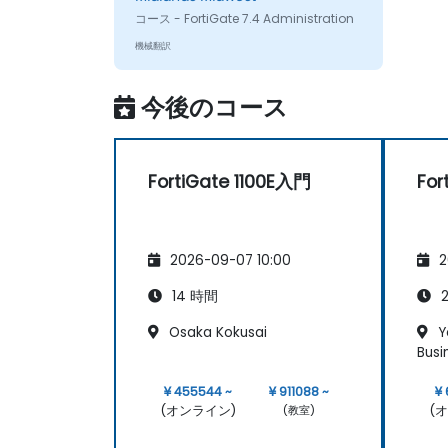
コース - FortiGate 7.4 Administration
機械翻訳
今後のコース
FortiGate 1100E入門
For
2026-09-07 10:00
2
14 時間
2
Osaka Kokusai
Y
Busi
¥ 455544 ~
¥ 911088 ~
¥
(オンライン)
(
(教室)