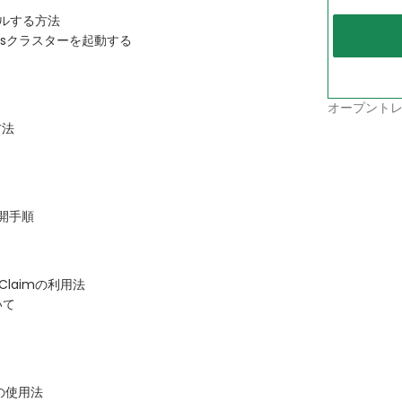
ールする方法
etesクラスターを起動する
オープントレ
方法
公開手順
me Claimの利用法
いて
スの使用法