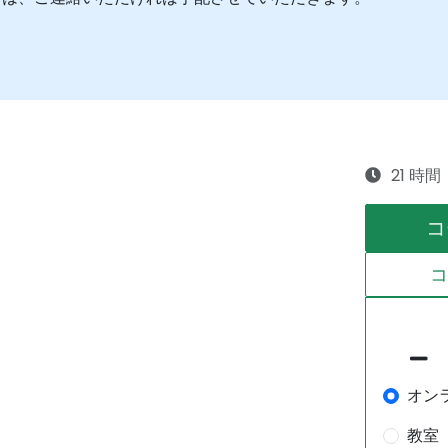
21 時間
コ
オン
教室