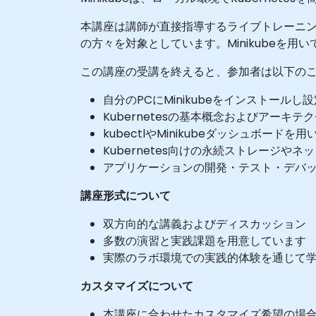
本講座は講師が直接指導するライブトレーニン
の方々を対象としています。Minikubeを用
この講座の受講を終えると、参加者は以下の
自分のPCにMinikubeをインストールし
Kubernetesの基本概念およびアーキ
kubectlやMinikubeダッシュボー
Kubernetes向けの永続ストレージや
アプリケーションの開発・テスト・デバッグに
講座形式について
双方向的な講義およびディスカッション
多数の演習と実践課題を用意しています
実際のラボ環境での実践的体験を通じて
カスタマイズについて
本講座に合わせたカスタマイズ希望の場