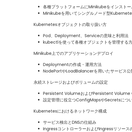
各種プラットフォームにMinikubeをインスト
Minikubeを用いてシングルノード型Kubern
Kubernetesオブジェクトの取り扱い方
Pod、Deployment、Serviceの意味と利用法
kubectlを使って各種オブジェクトを管理する
Minikube上でのアプリケーションデプロイ
Deploymentの作成・運用方法
NodePortやLoadBalancerを用いたサービス
永続ストレージおよびボリュームの設定
Persistent VolumeおよびPersistent Volu
設定管理に役立つConfigMapsやSecretsにつ
Kubernetesにおけるネットワーク構成
サービス検出とDNSの仕組み
IngressコントローラーおよびIngressリソー