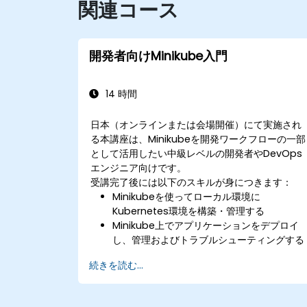
関連コース
開発者向けMinikube入門
14 時間
日本（オンラインまたは会場開催）にて実施され
る本講座は、Minikubeを開発ワークフローの一部
として活用したい中級レベルの開発者やDevOps
エンジニア向けです。
受講完了後には以下のスキルが身につきます：
Minikubeを使ってローカル環境に
Kubernetes環境を構築・管理する
Minikube上でアプリケーションをデプロイ
し、管理およびトラブルシューティングする
方法を習得する
続きを読む...
CI/CDパイプラインへMinikubeを統合する
法を理解する
高度な機能活用により開発フローを最適化で