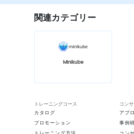
きる
ローカルでのKubernetes開発に関するベス
関連カテゴリー
トプラクティスが実践可能になる
Minikube
トレーニングコース
コンサ
カタログ
アプ
プロモーション
事例
トレーニング方法
コン