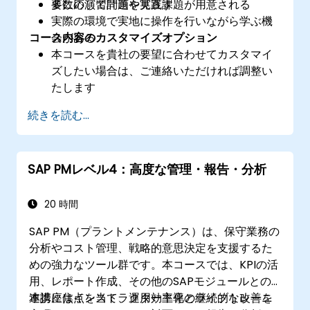
要に応じて計画を見直す
多数の演習問題や実践課題が用意される
実際の環境で実地に操作を行いながら学ぶ機
コース内容のカスタマイズオプション
会がある
本コースを貴社の要望に合わせてカスタマイ
ズしたい場合は、ご連絡いただければ調整い
たします
続きを読む...
SAP PMレベル4：高度な管理・報告・分析
20 時間
SAP PM（プラントメンテナンス）は、保守業務の
分析やコスト管理、戦略的意思決定を支援するた
めの強力なツール群です。本コースでは、KPIの活
用、レポート作成、その他のSAPモジュールとの
連携に焦点を当て、運用効率化と継続的な改善を
本講座はインストラクター主導のライブトレーニ