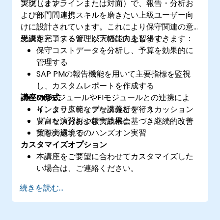
実現します。
ング（オンラインまたは対面）で、報告・分析お
よび部門間連携スキルを磨きたい上級ユーザー向
けに設計されています。これにより保守関連の意
思決定とコスト管理が大幅に向上します。
受講を完了すると、以下の能力を習得できます：
保守コストデータを分析し、予算を効果的に
管理する
SAP PMの報告機能を用いて主要指標を監視
し、カスタムレポートを作成する
講座の形式
MMモジュールやFIモジュールとの連携によ
り、より広範なデータ分析を行う
インタラクティブな講義とディスカッション
プロセス分析や報告結果に基づき継続的改善
豊富な演習および実践機会
策を実施する
実際の環境でのハンズオン実習
カスタマイズオプション
本講座をご要望に合わせてカスタマイズした
い場合は、ご連絡ください。
続きを読む...