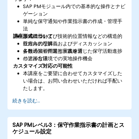
SAP PMモジュール内での基本的な操作とナビ
ゲーション
単純な保守通知や作業指示書の作成・管理手
法
講座形式について
設備機器および技術的位置情報などの構造的
仕組みの理解
双方向的な講義およびディスカッション
各種通知や作業指示書を通じた保守活動進捗
多数の演習問題と実践練習
の追跡方法
リアルな環境での実地操作機会
カスタマイズ対応の可能性
本講座をご要望に合わせてカスタマイズした
い場合は、お問い合わせいただければ手配い
たします。
続きを読む...
SAP PMレベル3：保守作業指示書の計画とス
ケジュール設定