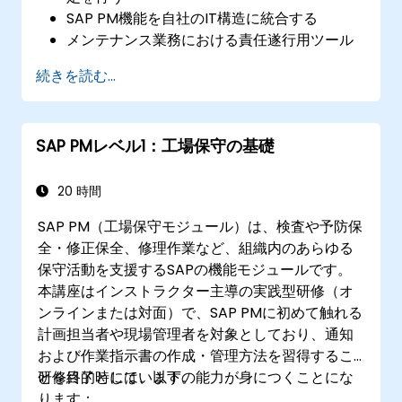
SAP PM機能を自社のIT構造に統合する
メンテナンス業務における責任遂行用ツール
としてSAP PMを活用する
続きを読む...
顧客ニーズに対応するため、SAP PMのレポー
ト機能を利用する
SAP PM導入が工場運営や作業者の安全に与え
SAP PMレベル1：工場保守の基礎
る重要性を理解する
20 時間
SAP PM（工場保守モジュール）は、検査や予防保
全・修正保全、修理作業など、組織内のあらゆる
保守活動を支援するSAPの機能モジュールです。
本講座はインストラクター主導の実践型研修（オ
ンラインまたは対面）で、SAP PMに初めて触れる
計画担当者や現場管理者を対象としており、通知
および作業指示書の作成・管理方法を習得するこ
とを目的としています。
研修終了時には、以下の能力が身につくことにな
ります：