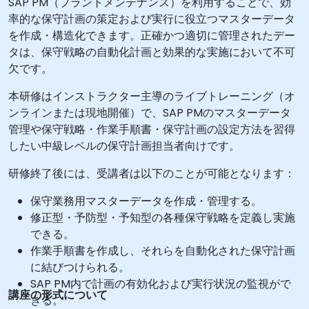
SAP PM（プラントメンテナンス）を利用することで、効
率的な保守計画の策定および実行に役立つマスターデータ
を作成・構造化できます。正確かつ適切に管理されたデー
タは、保守戦略の自動化計画と効果的な実施において不可
欠です。
本研修はインストラクター主導のライブトレーニング（オ
ンラインまたは現地開催）で、SAP PMのマスターデータ
管理や保守戦略・作業手順書・保守計画の設定方法を習得
したい中級レベルの保守計画担当者向けです。
研修終了後には、受講者は以下のことが可能となります：
保守業務用マスターデータを作成・管理する。
修正型・予防型・予知型の各種保守戦略を定義し実施
できる。
作業手順書を作成し、それらを自動化された保守計画
に結びつけられる。
SAP PM内で計画の有効化および実行状況の監視がで
講座の形式について
きる。