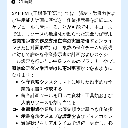
20 時間
SAP PM（工場保守管理）では、資材・労働力およ
び生産能力計画に基づき、作業指示書を詳細にス
ケジュールし管理することが可能です。本コース
では、リソースの最適化が図られた完全な保守用
作業指示書の作成方法に焦点を当てます。
このインストラクター主導の実践研修（オンライ
ンまたは対面形式）は、複数の保守チームや設備
に対して詳細な作業指示書の計画およびスケジュ
ール設定を行いたい中級レベルのプランナーやプ
ランニングマネージャーを対象としています。
研修終了後、受講者は以下の事項ができるように
なります：
保守戦略やタスクリストに即した効率的な作
業指示書を作成する
統合計画ツールを用いて資材・工具類および
人的リソースを割り当てる
コースの形式
生産能力や業務上の優先順位に基づき作業指
示書をスケジュール設定する
インタラクティブな講義およびディスカッシ
進捗状況をリアルタイムで追跡・更新し、必
ョン