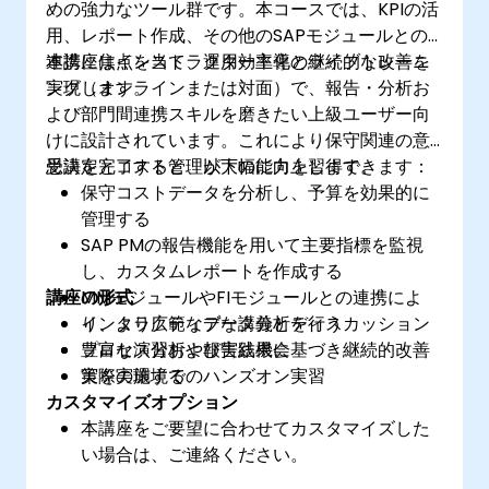
めの強力なツール群です。本コースでは、KPIの活
用、レポート作成、その他のSAPモジュールとの
連携に焦点を当て、運用効率化と継続的な改善を
本講座はインストラクター主導のライブトレーニ
実現します。
ング（オンラインまたは対面）で、報告・分析お
よび部門間連携スキルを磨きたい上級ユーザー向
けに設計されています。これにより保守関連の意
思決定とコスト管理が大幅に向上します。
受講を完了すると、以下の能力を習得できます：
保守コストデータを分析し、予算を効果的に
管理する
SAP PMの報告機能を用いて主要指標を監視
し、カスタムレポートを作成する
講座の形式
MMモジュールやFIモジュールとの連携によ
り、より広範なデータ分析を行う
インタラクティブな講義とディスカッション
プロセス分析や報告結果に基づき継続的改善
豊富な演習および実践機会
策を実施する
実際の環境でのハンズオン実習
カスタマイズオプション
本講座をご要望に合わせてカスタマイズした
い場合は、ご連絡ください。