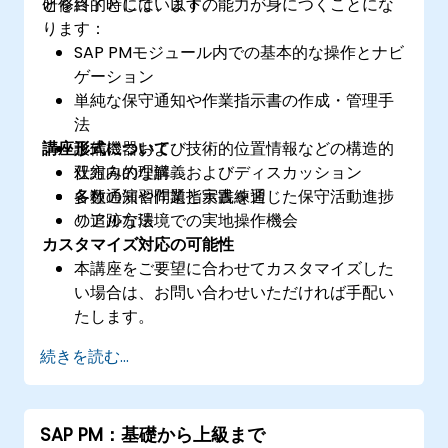
とを目的としています。
研修終了時には、以下の能力が身につくことにな
ります：
SAP PMモジュール内での基本的な操作とナビ
ゲーション
単純な保守通知や作業指示書の作成・管理手
法
講座形式について
設備機器および技術的位置情報などの構造的
仕組みの理解
双方向的な講義およびディスカッション
各種通知や作業指示書を通じた保守活動進捗
多数の演習問題と実践練習
の追跡方法
リアルな環境での実地操作機会
カスタマイズ対応の可能性
本講座をご要望に合わせてカスタマイズした
い場合は、お問い合わせいただければ手配い
たします。
続きを読む...
SAP PM：基礎から上級まで