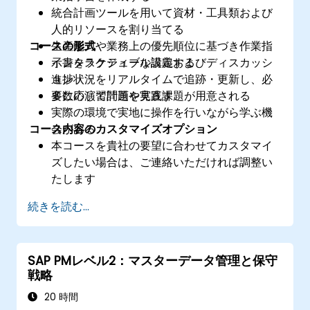
統合計画ツールを用いて資材・工具類および
人的リソースを割り当てる
コースの形式
生産能力や業務上の優先順位に基づき作業指
示書をスケジュール設定する
インタラクティブな講義およびディスカッシ
進捗状況をリアルタイムで追跡・更新し、必
ョン
要に応じて計画を見直す
多数の演習問題や実践課題が用意される
実際の環境で実地に操作を行いながら学ぶ機
コース内容のカスタマイズオプション
会がある
本コースを貴社の要望に合わせてカスタマイ
ズしたい場合は、ご連絡いただければ調整い
たします
続きを読む...
SAP PMレベル2：マスターデータ管理と保守
戦略
20 時間