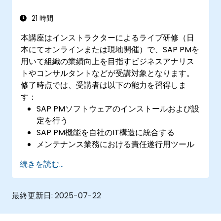
21 時間
本講座はインストラクターによるライブ研修（日
本にてオンラインまたは現地開催）で、SAP PMを
用いて組織の業績向上を目指すビジネスアナリス
トやコンサルタントなどが受講対象となります。
修了時点では、受講者は以下の能力を習得しま
す：
SAP PMソフトウェアのインストールおよび設
定を行う
SAP PM機能を自社のIT構造に統合する
メンテナンス業務における責任遂行用ツール
としてSAP PMを活用する
続きを読む...
顧客ニーズに対応するため、SAP PMのレポー
ト機能を利用する
SAP PM導入が工場運営や作業者の安全に与え
最終更新日:
2025-07-22
る重要性を理解する