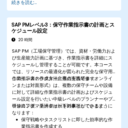
続きを読む...
SAP PMレベル3：保守作業指示書の計画とス
ケジュール設定
20 時間
SAP PM（工場保守管理）では、資材・労働力およ
び生産能力計画に基づき、作業指示書を詳細にス
ケジュールし管理することが可能です。本コース
では、リソースの最適化が図られた完全な保守用
作業指示書の作成方法に焦点を当てます。
このインストラクター主導の実践研修（オンライ
ンまたは対面形式）は、複数の保守チームや設備
に対して詳細な作業指示書の計画およびスケジュ
ール設定を行いたい中級レベルのプランナーやプ
ランニングマネージャーを対象としています。
研修終了後、受講者は以下の事項ができるように
なります：
保守戦略やタスクリストに即した効率的な作
業指示書を作成する