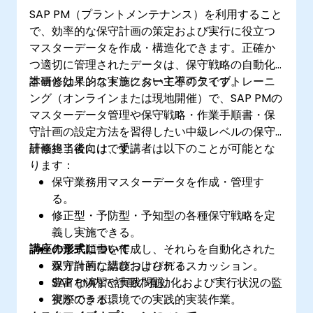
SAP PM（プラントメンテナンス）を利用すること
で、効率的な保守計画の策定および実行に役立つ
マスターデータを作成・構造化できます。正確か
つ適切に管理されたデータは、保守戦略の自動化
計画と効果的な実施において不可欠です。
本研修はインストラクター主導のライブトレーニ
ング（オンラインまたは現地開催）で、SAP PMの
マスターデータ管理や保守戦略・作業手順書・保
守計画の設定方法を習得したい中級レベルの保守
計画担当者向けです。
研修終了後には、受講者は以下のことが可能とな
ります：
保守業務用マスターデータを作成・管理す
る。
修正型・予防型・予知型の各種保守戦略を定
義し実施できる。
講座の形式について
作業手順書を作成し、それらを自動化された
保守計画に結びつけられる。
双方向的な講義およびディスカッション。
SAP PM内で計画の有効化および実行状況の監
豊富な演習や実践問題。
視ができる。
実際のラボ環境での実践的実装作業。