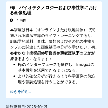
Fiji：バイオテクノロジーおよび毒性学におけ
る画像処理
14 時間
本講座は日本（オンラインまたは現地開催）で実
施される講師主導のライブトレーニングであり、
組織学的試料、血球、藻類およびその他の生物サ
ンプルに関連した画像処理や分析を学びたい、初
心者から中級程度の研究者や研究室スタッフが対
本トレーニングの修了後、参加者は以下のことが
象です。
できるようになります：
Fijiのインターフェースを操作し、ImageJの
基本機能を活用できるようになる。
より的確な分析が行えるよう科学画像の前処
理や強調処理を行うことができる。
細胞数のカウントや面積測定を含む、画像の
続きを読む...
定量的解析が可能になる。
マクロ機能やプラグインを用いて反復的な作
業を自動化できるようになる。
最終更新日:
2025-10-21