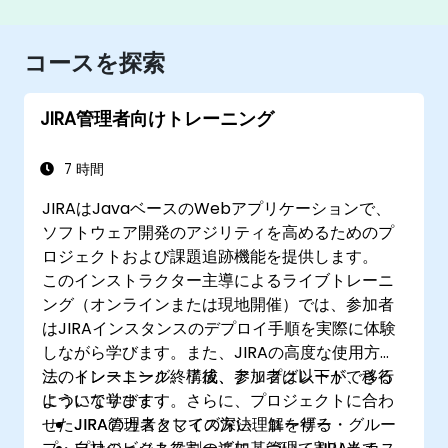
コースを探索
JIRA管理者向けトレーニング
7 時間
JIRAはJavaベースのWebアプリケーションで、
ソフトウェア開発のアジリティを高めるためのプ
ロジェクトおよび課題追跡機能を提供します。
このインストラクター主導によるライブトレーニ
ング（オンラインまたは現地開催）では、参加者
はJIRAインスタンスのデプロイ手順を実際に体験
しながら学びます。また、JIRAの高度な使用方
法、インストール、構成、アップグレード、移行
このトレーニング終了後、参加者は以下ができる
について学びます。さらに、プロジェクトに合わ
ようになります：
せたJIRAのカスタマイズ方法、ユーザー・グルー
JIRA管理者としての深い理解を得る