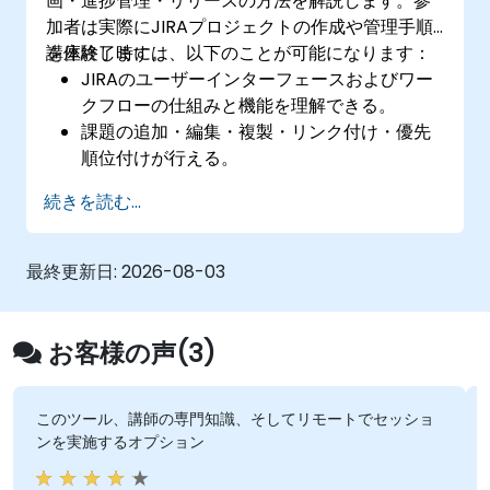
画・進捗管理・リリースの方法を解説します。参
加者は実際にJIRAプロジェクトの作成や管理手順
を体験します。
講座終了時には、以下のことが可能になります：
JIRAのユーザーインターフェースおよびワー
クフローの仕組みと機能を理解できる。
課題の追加・編集・複製・リンク付け・優先
順位付けが行える。
課題を全てのステータス間で進捗させられ
続きを読む...
る。
検索機能を活用できる。
画面やフィルターの管理およびカスタマイズ
最終更新日:
2026-08-03
が可能になる。
お客様の声(3)
このツール、講師の専門知識、そしてリモートでセッショ
ンを実施するオプション