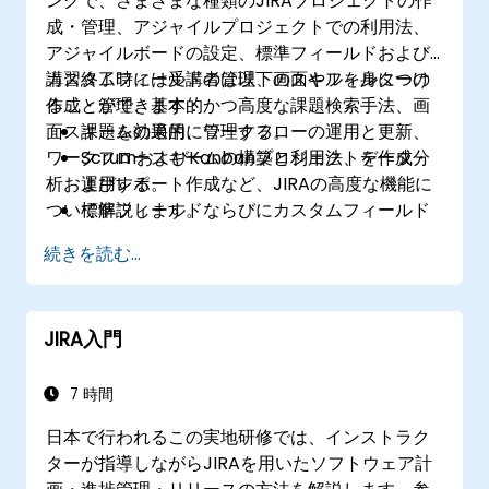
ングで、さまざまな種類のJIRAプロジェクトの作
成・管理、アジャイルプロジェクトでの利用法、
アジャイルボードの設定、標準フィールドおよび
カスタムフィールドの管理、画面やフィルターの
講習終了時には受講者は以下のスキルを身につけ
作成・管理、基本的かつ高度な課題検索手法、画
ることができます：
面スキームの適用、ワークフローの運用と更新、
課題を効果的に管理する。
ワークフロースキームの構築と利用法、データ分
ScrumおよびKanbanプロジェクトを作成・
析およびレポート作成など、JIRAの高度な機能に
運用する。
ついて解説します。
標準フィールドならびにカスタムフィールド
を管理する。
続きを読む...
ビジネスプロセスやワークフローおよびワー
クフロースキームの仕組みを理解し、適切に
運用する。
JIRA入門
基本的な検索から高度な分析まで実行でき
る。
レポートの作成および内容確認が可能とな
7 時間
る。
日本で行われるこの実地研修では、インストラク
ターが指導しながらJIRAを用いたソフトウェア計