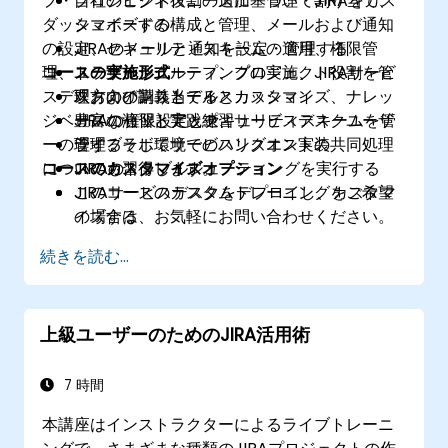
プ・プロジェクト役割の追加・管理・割り当て、
自社のビジネスニーズに基づいてJIRAをカス
ダッシュボードの構成と管理、メールおよび通知
タマイズする
の設定、セキュリティスキームの適用、権限管
JIRAのメールと通知を設定・管理する
理、トラブルシューティングの実施、JIRAサービ
コースの実施形式
ユーザー、グループ、プロジェクト役割を管
スデスクのインストールとカスタマイズ、ナレッ
理および割り当てる
双方向の講義とディスカッション
ジベースのセットアップ、サービスデスクユーザ
JIRAの権限設定とセキュリティスキームを管
豊富な演習と実践練習
ーの管理、そしてサービスリクエストの共同処理
理する
ライブラボ環境でのハンズオン実装
についても習得します。
コースのカスタマイズオプション
JIRAのトラブルシューティングを実行する
JIRAサービスデスクをデプロイし、カスタマ
このコースのカスタムトレーニングをご希望
イズする
の場合は、お気軽にお問い合わせください。
続きを読む...
上級ユーザーのためのJIRA活用術
7 時間
本講座はインストラクターによるライブトレーニ