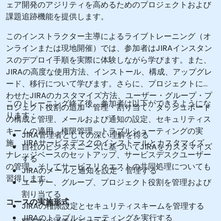
ェア開発のアジリティを高めるためのプロジェクトおよび
課題追跡機能を提供します。
このインストラクター主導によるライブトレーニング（オ
ンラインまたは現地開催）では、参加者はJIRAインスタン
スのデプロイ手順を実際に体験しながら学びます。また、
JIRAの高度な使用方法、インストール、構成、アップグレ
ード、移行について学びます。さらに、プロジェクトに合
わせたJIRAのカスタマイズ方法、ユーザー・グループ・プ
このトレーニング終了後、参加者は以下ができるようにな
ロジェクト役割の追加・管理・割り当て、ダッシュボード
ります：
の構成と管理、メールおよび通知の設定、セキュリティス
キームの適用、権限管理、トラブルシューティングの実
JIRA管理者としての深い理解を得る
施、JIRAサービスデスクのインストールとカスタマイズ、
自社のビジネスニーズに基づいてJIRAをカスタマイズ
ナレッジベースのセットアップ、サービスデスクユーザー
する
の管理、そしてサービスリクエストの共同処理についても
JIRAのメールと通知を設定・管理する
習得します。
ユーザー、グループ、プロジェクト役割を管理および
割り当てる
コースの実施形式
JIRAの権限設定とセキュリティスキームを管理する
JIRAのトラブルシューティングを実行する