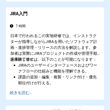
クフロースキームの仕組みを理解し、適切に
運用する。
JIRA入門
基本的な検索から高度な分析まで実行でき
る。
レポートの作成および内容確認が可能とな
7 時間
る。
日本で行われるこの実地研修では、インストラク
ターが指導しながらJIRAを用いたソフトウェア計
画・進捗管理・リリースの方法を解説します。参
加者は実際にJIRAプロジェクトの作成や管理手順
を体験します。
講座終了時には、以下のことが可能になります：
JIRAのユーザーインターフェースおよびワー
クフローの仕組みと機能を理解できる。
課題の追加・編集・複製・リンク付け・優先
順位付けが行える。
課題を全てのステータス間で進捗させられ
続きを読む...
る。
検索機能を活用できる。
画面やフィルターの管理およびカスタマイズ