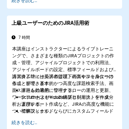
続きを読む...
上級ユーザーのためのJIRA活用術
7 時間
本講座はインストラクターによるライブトレーニ
ングで、さまざまな種類のJIRAプロジェクトの作
成・管理、アジャイルプロジェクトでの利用法、
アジャイルボードの設定、標準フィールドおよび
カスタムフィールドの管理、画面やフィルターの
講習終了時には受講者は以下のスキルを身につけ
作成・管理、基本的かつ高度な課題検索手法、画
ることができます：
面スキームの適用、ワークフローの運用と更新、
課題を効果的に管理する。
ワークフロースキームの構築と利用法、データ分
ScrumおよびKanbanプロジェクトを作成・
析およびレポート作成など、JIRAの高度な機能に
運用する。
ついて解説します。
標準フィールドならびにカスタムフィールド
を管理する。
続きを読む...
ビジネスプロセスやワークフローおよびワー