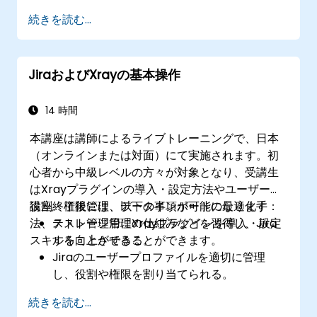
Jira Service Managementのバックエンドお
続きを読む...
よび各種連携機能の管理法を理解する。
JiraおよびXrayの基本操作
14 時間
本講座は講師によるライブトレーニングで、日本
（オンラインまたは対面）にて実施されます。初
心者から中級レベルの方々が対象となり、受講生
はXrayプラグインの導入・設定方法やユーザーの
役割・権限管理、データインポートの最適化手
講座終了後には、以下の事項が可能になります：
法、ストレージ管理の仕組みなどを習得し、Jira
テスト管理用にXrayプラグインを導入・設定
スキルを向上させることができます。
することができる。
Jiraのユーザープロファイルを適切に管理
し、役割や権限を割り当てられる。
ベストプラクティスに従い効率的にデータを
続きを読む...
Jiraへインポートできる。