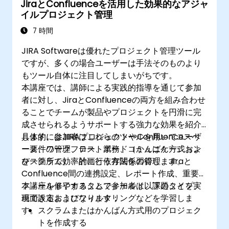
JiraとConfluenceを活用した効果的なアジャ
が可能になる。
イルプロジェクト管理
7 時間
JIRA Softwareは優れたプロジェクト管理ツール
ですが、多くの場合ユーザーは手法そのものより
もツール自体に注目してしまいがちです。
本講座では、講師による実践的指導を通じて参加
者に対し、JiraとConfluenceの両方を組み合わせ
ることでチームが製品やプロジェクトを円滑に完
成させられるようサポートする強力な効果を紹介
します。参加者はこれらのツールを用いてユーザ
具体的にはJIRAプロジェクトやConfluenceスペ
ー要件の管理、テスト業務、コミュニケーション
ース、ワークフロー、ボード（かんばん方式およ
を一箇所で効率的に行う方法を習得します。
びスクラム）、計画と依存関係の管理、Jiraと
Confluence間の連携設定、レポート作成、重要な
フィールドやカスタムフィールド、課題タイプ、
本講座を修了することで参加者は以下のことを実
画面設定およびフィルタリングなどを学習しま
現できるようになります：
す。
スクラムまたはかんばん方式用のプロジェク
トを作成する