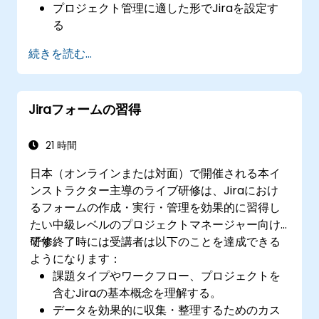
プロジェクト管理に適した形でJiraを設定す
る
課題を効果的に管理する
続きを読む...
各種課題タイプに対応可能な画面を構築する
ワークフローやボードの作成方法およびそれ
らの相互関係を理解する
Jiraフォームの習得
基本的から高度までの検索や分析を行う
チームおよび経営層向けに必要となる各種レ
ポートの生成と確認を行う
21 時間
日本（オンラインまたは対面）で開催される本イ
ンストラクター主導のライブ研修は、Jiraにおけ
るフォームの作成・実行・管理を効果的に習得し
たい中級レベルのプロジェクトマネージャー向け
です。
研修終了時には受講者は以下のことを達成できる
ようになります：
課題タイプやワークフロー、プロジェクトを
含むJiraの基本概念を理解する。
データを効果的に収集・整理するためのカス