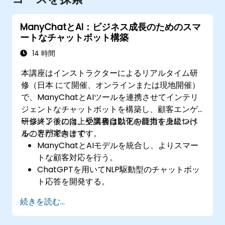
ManyChatとAI：ビジネス成長のためのスマ
ートなチャットボット構築
14 時間
本講座はインストラクターによるリアルタイム研
修（日本 にて開催、オンラインまたは現地開催）
で、ManyChatとAIツールを連携させてインテリ
ジェントなチャットボットを構築し、顧客エンゲ
ージメントの向上や業務自動化を目指す上級レベ
研修終了後には、受講者は以下の能力を身につけ
ルの専門家向けです。
ることができます：
ManyChatとAIモデルを統合し、よりスマー
トな顧客対応を行う。
ChatGPTを用いてNLP駆動型のチャットボッ
ト応答を開発する。
AIによりカスタマーサポートやマーケティン
続きを読む...
グ業務フローを自動化する。
データに基づいた分析手法でチャットボット