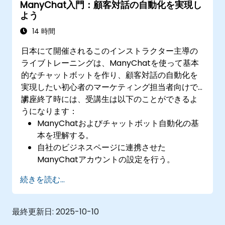
ManyChat入門：顧客対話の自動化を実現し
用いてパーソナライズされたマーケティング
よう
を行う
14 時間
日本にて開催されるこのインストラクター主導の
ライブトレーニングは、ManyChatを使って基本
的なチャットボットを作り、顧客対話の自動化を
実現したい初心者のマーケティング担当者向けで
す。
講座終了時には、受講生は以下のことができるよ
うになります：
ManyChatおよびチャットボット自動化の基
本を理解する。
自社のビジネスページに連携させた
ManyChatアカウントの設定を行う。
リード獲得やカスタマーサポート向けの基本
続きを読む...
的なチャットボットを作成する。
顧客エンゲージメント向上のため、簡単なマ
ーケティングワークフローの自動化を行う。
最終更新日:
2025-10-10