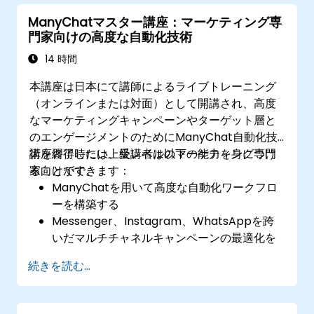
のパフォーマンスを評価する。
ManyChatマスター講座：マーケティング専
門家向けの高度な自動化技術
14 時間
本講座は日本にて講師によるライブトレーニング
（オンラインまたは対面）として開講され、高度
なマーケティングキャンペーンやターゲット層と
のエンゲージメントのためにManyChat自動化技
術を習得したい上級レベルのマーケティング専門
講座終了時には、受講者は以下の能力を身につけ
家向けです。
ることができます：
ManyChatを用いて高度な自動化ワークフロ
ーを構築する
Messenger、Instagram、WhatsAppを跨
いだマルチチャネルキャンペーンの最適化を
行う
続きを読む...
チャットボットとのやり取りにおいてA/Bテ
ストを実施する
高度なオーディエンスセグメンテーションを