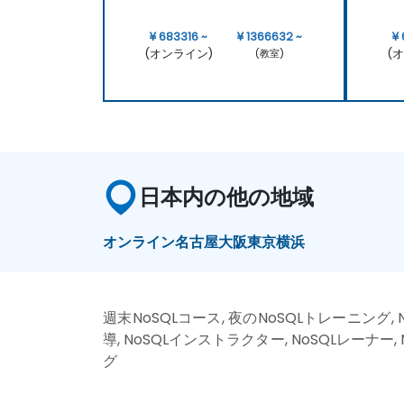
¥ 683316 ~
¥ 1366632 ~
¥
(オンライン)
(
(教室)
日本内の他の地域
オンライン
名古屋
大阪
東京
横浜
週末NoSQLコース, 夜のNoSQLトレーニング, 
導, NoSQLインストラクター, NoSQLレーナー,
グ