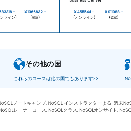
Business Center
 683316 ~
¥ 1366632 ~
¥ 455544 ~
¥ 911088 ~
オンライン)
(オンライン)
(教室)
(教室)
その他の国
これらのコースは他の国でもあります>>
N
NoSQLブートキャンプ, NoSQL インストラクターよる, 週末NoS
 NoSQLレーナーコース, NoSQLクラス, NoSQLオンサイト, N