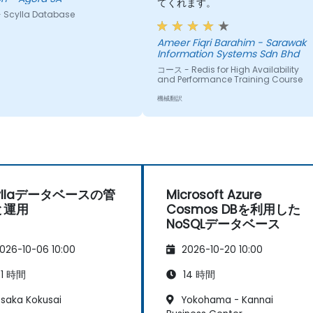
てくれます。
Scylla Database
Ameer Fiqri Barahim - Sarawak
Information Systems Sdn Bhd
コース - Redis for High Availability
and Performance Training Course
機械翻訳
yllaデータベースの管
Microsoft Azure
と運用
Cosmos DBを利用した
NoSQLデータベース
026-10-06 10:00
2026-10-20 10:00
1 時間
14 時間
saka Kokusai
Yokohama - Kannai