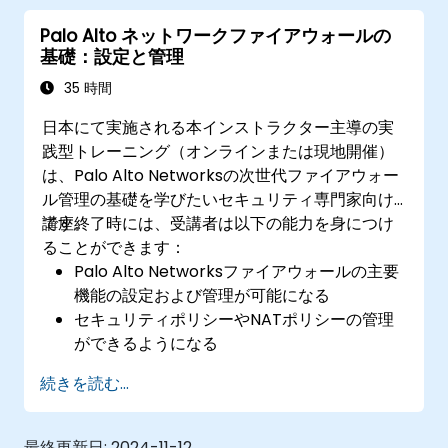
Palo Alto ネットワークファイアウォールの
基礎：設定と管理
35 時間
日本にて実施される本インストラクター主導の実
践型トレーニング（オンラインまたは現地開催）
は、Palo Alto Networksの次世代ファイアウォー
ル管理の基礎を学びたいセキュリティ専門家向け
です。
講座終了時には、受講者は以下の能力を身につけ
ることができます：
Palo Alto Networksファイアウォールの主要
機能の設定および管理が可能になる
セキュリティポリシーやNATポリシーの管理
ができるようになる
脅威防止戦略を適切に運用できるようになる
続きを読む...
ネットワーク上の脅威や通信状況を監視でき
るようになる
最終更新日:
2024-11-12