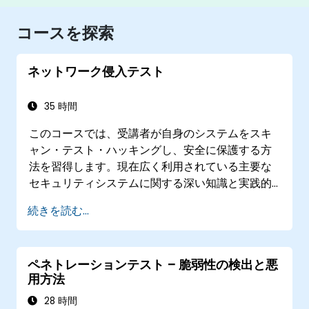
コースを探索
ネットワーク侵入テスト
35 時間
このコースでは、受講者が自身のシステムをスキ
ャン・テスト・ハッキングし、安全に保護する方
法を習得します。現在広く利用されている主要な
セキュリティシステムに関する深い知識と実践的
な経験も身につけられるでしょう。まず境界防御
続きを読む...
の仕組みを学び、その後は自分自身のネットワー
クに対して安全な範囲内でスキャンや攻撃を実施
しますが、実際にシステムへの損害は生じませ
ペネトレーションテスト – 脆弱性の検出と悪
ん。さらに不正アクセス者が権限をどのように昇
用方法
格させるのか、そしてシステム保護のためにはど
のような対策が必要かについても学びます。その
28 時間