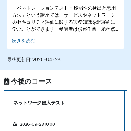
他、侵入検出技術、ポリシー作成、ソーシャルエ
「ペネトレーションテスト – 脆弱性の検出と悪用
ンジニアリング、DDoS攻撃、バッファオーバーフ
方法」という講座では、サービスやネットワーク
ローやウイルス生成に関する内容も含まれます。
のセキュリティ評価に関する実務知識を網羅的に
学ぶことができます。受講者は偵察作業・脆弱点
調査・攻撃手段・システム支配権取得および証跡
続きを読む...
消去法など、ペネトレーションテストの主要要素
すべてに精通していきます。さらにシステム解析
手法やソーシャルエンジニアリング技術、報告書
最終更新日:
2025-04-28
作成スキルについても取り扱い、安全な仮想環境
下で実践演習を繰り返す機会も提供します。
今後のコース
ネットワーク侵入テスト
2026-09-28 10:00