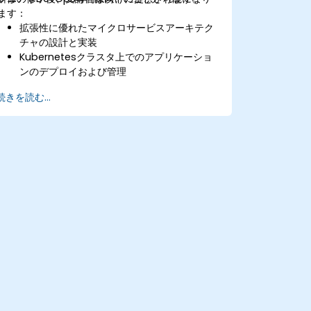
ます：
拡張性に優れたマイクロサービスアーキテク
チャの設計と実装
Kubernetesクラスタ上でのアプリケーショ
ンのデプロイおよび管理
Helmチャートを活用した効率的なサービス
続きを読む...
の導入
本番環境におけるマイクロサービスの健全性
の監視と維持
Kubernetes環境においてセキュリティとコ
ンプライアンスに関するベストプラクティス
の適用