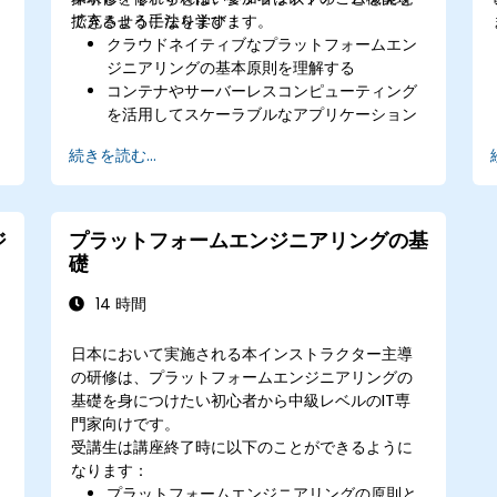
拡充させる手法を学びます。
できるようになります：
クラウドネイティブなプラットフォームエン
ジニアリングの基本原則を理解する
コンテナやサーバーレスコンピューティング
を活用してスケーラブルなアプリケーション
を構築する
続きを読む...
クラウド環境においてCI/CDパイプラインを
実装する
クラウドネイティブアプリケーションの効果
的な監視と管理を行う
ジ
プラットフォームエンジニアリングの基
クラウド上でセキュリティやコンプライアン
礎
スに関するベストプラクティスを適用する
14 時間
日本において実施される本インストラクター主導
の研修は、プラットフォームエンジニアリングの
基礎を身につけたい初心者から中級レベルのIT専
門家向けです。
受講生は講座終了時に以下のことができるように
なります：
プラットフォームエンジニアリングの原則と