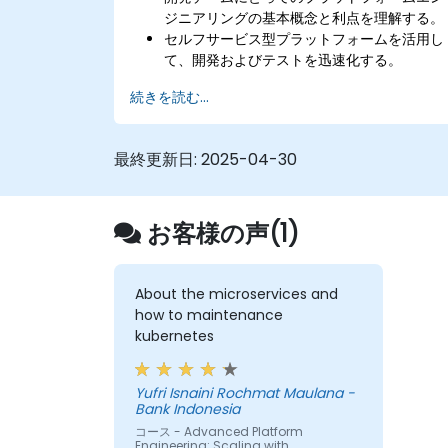
ジニアリングの基本概念と利点を理解する。
セルフサービス型プラットフォームを活用し
て、開発およびテストを迅速化する。
開発ワークフローにおいて自動化を実装す
続きを読む...
る。
コンテナ化やオーケストレーション技術を用
いてアプリケーションのライフサイクルを管
最終更新日:
2025-04-30
理する。
モニタリング機能およびセキュリティ対策を
開発パイプラインに組み込む。
お客様の声(1)
About the microservices and
how to maintenance
kubernetes
Yufri Isnaini Rochmat Maulana -
Bank Indonesia
コース - Advanced Platform
Engineering: Scaling with