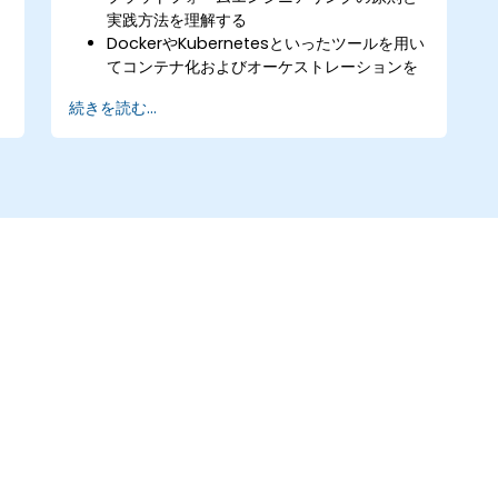
実践方法を理解する
DockerやKubernetesといったツールを用い
てコンテナ化およびオーケストレーションを
行う
続きを読む...
効率性向上のために社内開発用プラットフォ
ーム（IDP）を設計・導入する
インフラ構築やアプリケーションのデプロイ
を自動化する
セキュリティおよびコンプライアンス要件を
プラットフォーム設計に取り込む