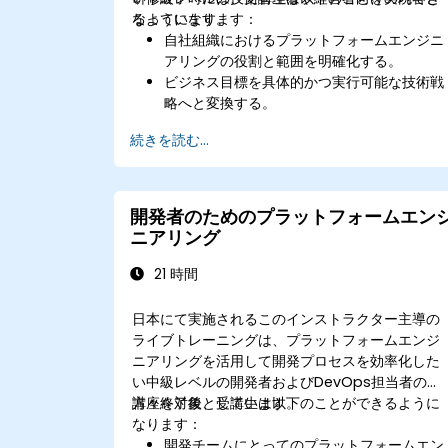
なっています。
るようになります：
自社組織におけるプラットフォームエンジニ
アリングの役割と範囲を明確化する。
ビジネス目標を具体的かつ実行可能な技術戦
略へと変換する。
効果的なプラットフォームエンジニアリング
続きを読む...
チームを構築・運営する。
拡張性および耐障害性に優れたプラットフォ
ームのアーキテクチャを設計・実装する。
プラットフォーム関連取り組みの成果を測定
開発者のためのプラットフォームエン
し、分析する。
ニアリング
21 時間
日本にて実施されるこのインストラクター主導の
ライブトレーニングは、プラットフォームエンジ
ニアリングを活用して開発プロセスを効率化した
い中級レベルの開発者およびDevOps担当者の
方々を対象としています。
講座終了後、受講生は以下のことができるように
なります：
開発チームにとってのプラットフォームエン