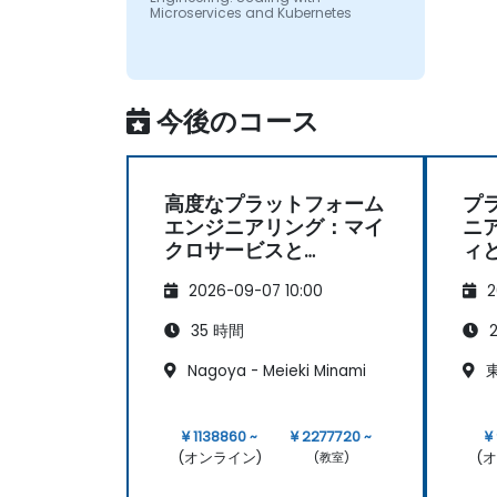
Microservices and Kubernetes
今後のコース
高度なプラットフォーム
プ
エンジニアリング：マイ
ニ
クロサービスと
ィ
Kubernetesによる拡張
2026-09-07 10:00
2
性の確保
35 時間
2
Nagoya - Meieki Minami
東
¥ 1138860 ~
¥ 2277720 ~
¥
(オンライン)
(
(教室)