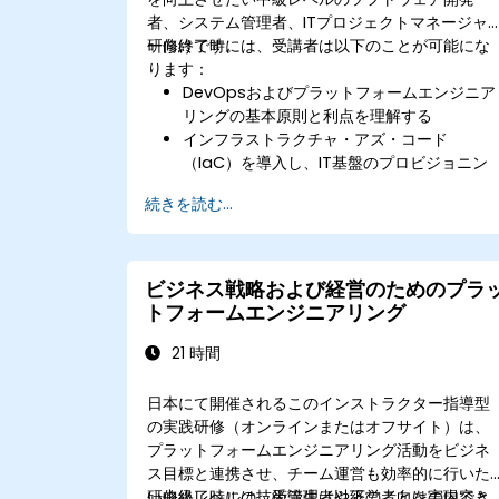
者、システム管理者、ITプロジェクトマネージャ
ー向けです。
研修終了時には、受講者は以下のことが可能にな
ります：
DevOpsおよびプラットフォームエンジニア
リングの基本原則と利点を理解する
インフラストラクチャ・アズ・コード
（IaC）を導入し、IT基盤のプロビジョニン
グを自動化する
続きを読む...
継続的統合および継続的デリバリー
（CI/CD）パイプラインを構築・維持する
DockerやKubernetesなどのコンテナ技術
用いてマイクロサービスを展開・管理する
ビジネス戦略および経営のためのプラ
DevSecOpsによりセキュリティ対策をソフ
トフォームエンジニアリング
トウェア開発サイクルに組み込む
可観測性の技法を用いてシステムの信頼性を
21 時間
監視・向上させる
日本にて開催されるこのインストラクター指導型
の実践研修（オンラインまたはオフサイト）は、
プラットフォームエンジニアリング活動をビジネ
ス目標と連携させ、チーム運営も効率的に行いた
い中級レベルの技術管理者や経営者向けの内容と
研修終了時には、受講生は以下のことを実現でき