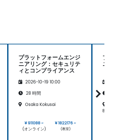
プラットフォームエンジ
プラットフォ
ニアリング：セキュリテ
ニアリングの
ィとコンプライアンス
2026-10-19 10:00
2026-11-02 10:
28 時間
14 時間
Osaka Kokusai
Yokohama - K
Business Center
¥ 911088 ~
¥ 1822176 ~
¥ 455544 ~
(オンライン)
(オンライン)
(教室)