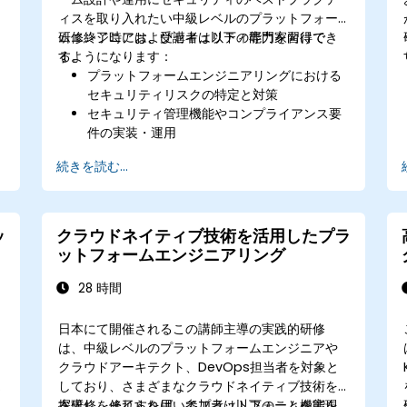
ィスを取り入れたい中級レベルのプラットフォー
ムエンジニアおよびセキュリティ専門家向けで
研修終了時には、受講者は以下の能力を習得でき
す。
るようになります：
プラットフォームエンジニアリングにおける
セキュリティリスクの特定と対策
セキュリティ管理機能やコンプライアンス要
件の実装・運用
セキュリティとコンプライアンスを基盤とし
続きを読む...
たプラットフォーム設計
継続的な保護を確保するためのセキュリティ
を
監査および評価の実施
セキュリティインシデントへの適切な対応と
ッ
クラウドネイティブ技術を活用したプラ
業務復旧
ットフォームエンジニアリング
28 時間
日本にて開催されるこの講師主導の実践的研修
は、中級レベルのプラットフォームエンジニアや
クラウドアーキテクト、DevOps担当者を対象と
しており、さまざまなクラウドネイティブ技術を
探求し、それらを用いてプラットフォーム機能を
本研修を修了すれば、参加者は以下のことを実現