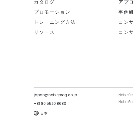
カタログ
アプ
プロモーション
事例
トレーニング方法
コン
リソース
コン
japan@nobleprog.co.jp
NoblePr
NoblePro
+81 80 5520 8680
日本