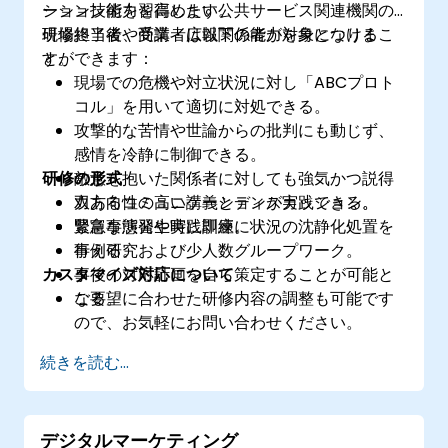
ション技術を習得します。
ーション能力を高めたい公共サービス関連機関の
現場担当者や商業・広報関係者が対象となりま
研修終了後、受講者は以下の能力を身につけるこ
す。
とができます：
現場での危機や対立状況に対し「ABCプロト
コル」を用いて適切に対処できる。
攻撃的な苦情や世論からの批判にも動じず、
感情を冷静に制御できる。
研修の形式
敵意を抱いた関係者に対しても強気かつ説得
力あるコミュニケーションが実践できる。
双方向性の高い講義とディスカッション。
緊急事態発生時に即座に状況の沈静化処置を
豊富な演習や実践訓練。
行える。
事例研究および少人数グループワーク。
カスタマイズ対応について
事後の対応計画を自ら策定することが可能と
なる。
ご要望に合わせた研修内容の調整も可能です
ので、お気軽にお問い合わせください。
続きを読む...
デジタルマーケティング