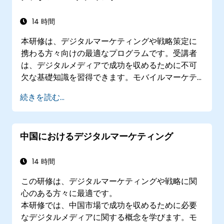
14 時間
本研修は、デジタルマーケティングや戦略策定に
携わる方々向けの最適なプログラムです。受講者
は、デジタルメディアで成功を収めるために不可
欠な基礎知識を習得できます。モバイルマーケテ
ィング、ソーシャルメディアマーケティングから
続きを読む...
メールマーケティング、PPCマーケティング、
SEOに至るまで、主要なデジタルマーケティング
の概念について解説します。研修終了時には、分
中国におけるデジタルマーケティング
析の重要性や優れた戦略の実例も理解できるよう
になります。
14 時間
この研修は、デジタルマーケティングや戦略に関
心のある方々に最適です。
本研修では、中国市場で成功を収めるために必要
なデジタルメディアに関する概念を学びます。モ