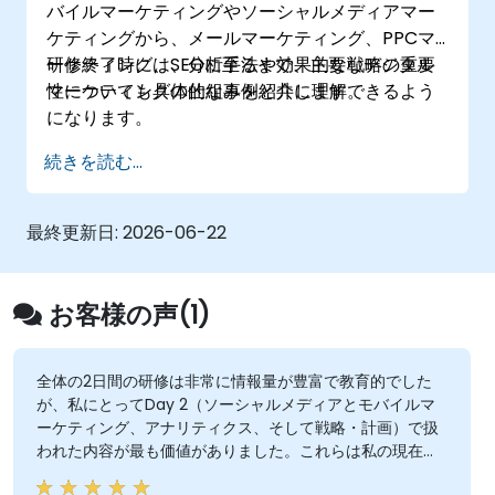
バイルマーケティングやソーシャルメディアマー
ケティングから、メールマーケティング、PPCマ
ーケティング、SEOに至るまで、主要なデジタル
研修終了時には、分析手法や効果的な戦略の重要
マーケティングの仕組みを紹介します。
性についても具体的な事例と共に理解できるよう
になります。
続きを読む...
最終更新日:
2026-06-22
お客様の声(1)
全体の2日間の研修は非常に情報量が豊富で教育的でした
が、私にとってDay 2（ソーシャルメディアとモバイルマ
ーケティング、アナリティクス、そして戦略・計画）で扱
われた内容が最も価値がありました。これらは私の現在の
業務に直接関連しているからです。