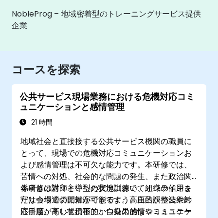
NobleProg – 地域密着型のトレーニングサービス提供
企業
コースを探索
公共サービス現場業務における危機対応コミ
ュニケーションと感情管理
21 時間
地域社会と直接接する公共サービス機関の職員に
とって、現場での危機対応コミュニケーションお
よび感情管理は不可欠な能力です。本研修では、
苦情への対処、社会的な問題の発生、また政治関
係者との対立といった状況において組織の信用を
本研修は講師主導型の実地訓練で、オンラインま
守りつつ適切に対応できるよう、自己調整法や対
たは会場での開催が可能です。高圧的かつ公衆の
応手順、そして積極的かつ効果的なコミュニケー
注目度が高い状況下で、自身の感情やコミュニケ