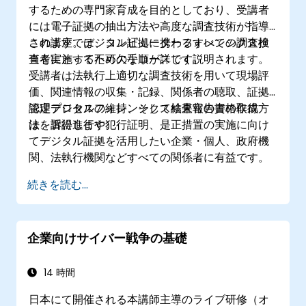
するための専門家育成を目的としており、受講者
には電子証拠の抽出方法や高度な調査技術が指導
されます。デジタル証拠に携わるすべての調査担
この講座では、コンピューターフォレンシクス検
当者にとって不可欠なコースです。
査を実施するための手順が詳しく説明されます。
受講者は法執行上適切な調査技術を用いて現場評
価、関連情報の収集・記録、関係者の聴取、証拠
管理プロセスの維持、そして結果報告書の作成方
認定デジタルフォレンシクス検査官の資格取得
法を習得します。
は、訴訟進行や犯行証明、是正措置の実施に向け
てデジタル証拠を活用したい企業・個人、政府機
関、法執行機関などすべての関係者に有益です。
続きを読む...
企業向けサイバー戦争の基礎
14 時間
日本にて開催される本講師主導のライブ研修（オ