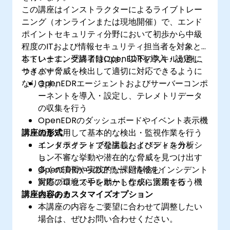
この講座はインストラクターによるライブトレー
ニング（オンラインまたは現地開催）で、エンド
ポイントセキュリティ分野において初歩から中級
程度のITおよび情報セキュリティ担当者を対象と
しています。受講者はOpenEDRを導入・設定し、
本トレーニング終了時には、以下のスキルが身に
サイバー脅威を検出して適切に対応できるように
つきます：
なります。
OpenEDRエージェントおよびサーバーコンポ
ーネントを導入・設定し、テレメトリデータ
の収集を行う
OpenEDRのダッシュボードやイベント表示機
講座の形式
能を活用して基本的な検出・監視作業を行う
エンドポイントで発生したイベントを分析
インタラクティブな講義およびディスカッシ
し、不審な挙動や潜在的な脅威を見つけ出す
ョン
OpenEDRからのアラート情報をインシデント
多くの演習や実践的な課題を含む
対応プロセスやレポート作成に活用する
実際の環境で手を動かしながら実装を行う機
講座内容のカスタマイズオプション
会がある
本講座の内容をご要望に合わせて調整したい
場合は、ぜひお問い合わせください。