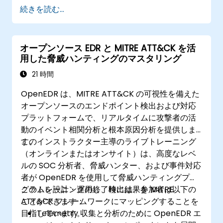
続きを読む...
オープンソース EDR と MITRE ATT&CK を活
用した脅威ハンティングのマスタリング
21 時間
OpenEDR は、MITRE ATT&CK の可視性を備えた
オープンソースのエンドポイント検出および対応
プラットフォームで、リアルタイムに攻撃者の活
動のイベント相関分析と根本原因分析を提供しま
す。
このインストラクター主導のライブトレーニング
（オンラインまたはオンサイト）は、高度なレベ
ルの SOC 分析者、脅威ハンター、および事件対応
者が OpenEDR を使用して脅威ハンティングプロ
グラムを設計・運用し、検出結果を MITRE
このトレーニングの終了時には、参加者は以下の
ATT&CK フレームワークにマッピングすることを
ことができます：
目指しています。
Telemetry 収集と分析のために OpenEDR エ