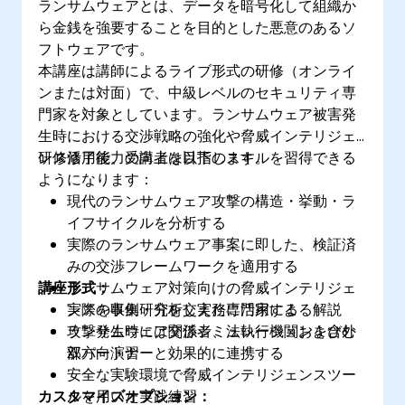
ランサムウェアとは、データを暗号化して組織か
ら金銭を強要することを目的とした悪意のあるソ
フトウェアです。
本講座は講師によるライブ形式の研修（オンライ
ンまたは対面）で、中級レベルのセキュリティ専
門家を対象としています。ランサムウェア被害発
生時における交渉戦略の強化や脅威インテリジェ
ンス活用能力の向上を目指します。
研修修了後、受講者は以下のスキルを習得できる
ようになります：
現代のランサムウェア攻撃の構造・挙動・ラ
イフサイクルを分析する
実際のランサムウェア事案に即した、検証済
みの交渉フレームワークを適用する
講座形式：
ランサムウェア対策向けの脅威インテリジェ
ンスを収集・分析し実務に活用する
実際の事例研究を交えた専門家による解説
攻撃発生時には関係者、法執行機関および外
ランサムウェア交渉シミュレーションを含む
部パートナーと効果的に連携する
双方向演習
安全な実験環境で脅威インテリジェンスツー
カスタマイズオプション：
ルを用いた実践練習