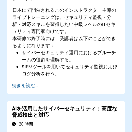
日本にて開催されるこのインストラクター主導の
ライブトレーニングは、セキュリティ監視・分
析・対応スキルを習得したい中級レベルのITセキ
ュリティ専門家向けです。
本研修の終了時には、受講者は以下のことができ
るようになります：
サイバーセキュリティ運用におけるブルーチ
ームの役割を理解する。
SIEMツールを用いてセキュリティ監視および
ログ分析を行う。
セキュリティインシデントを検出・分析し、
続きを読む...
適切に対応できる。
ネットワークトラフィックの解析や脅威情報
の収集が可能になる。
AIを活用したサイバーセキュリティ：高度な
セキュリティオペレーションセンター
脅威検出と対応
（SOC）における最善の運用手順を実践でき
る。
28 時間