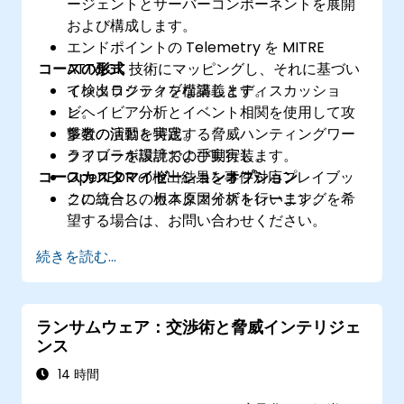
ージェントとサーバーコンポーネントを展開
および構成します。
エンドポイントの Telemetry を MITRE
コースの形式
ATT&CK 技術にマッピングし、それに基づい
て検出ロジックを構築します。
インタラクティブな講義とディスカッショ
ビヘイビア分析とイベント相関を使用して攻
ン。
撃者の活動を特定する脅威ハンティングワー
多数の演習と実践。
クフローを設計および実行します。
ライブラボ環境での手動実装。
コースカスタマイゼーションオプション
OpenEDR の検出結果を事件対応プレイブッ
クに統合し、根本原因分析を行います。
このコースのカスタマイズトレーニングを希
望する場合は、お問い合わせください。
続きを読む...
ランサムウェア：交渉術と脅威インテリジェ
ンス
14 時間