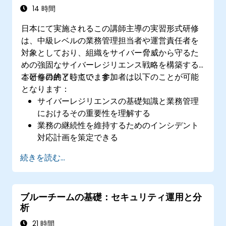
14 時間
日本にて実施されるこの講師主導の実習形式研修
は、中級レベルの業務管理担当者や運営責任者を
対象としており、組織をサイバー脅威から守るた
めの強固なサイバーレジリエンス戦略を構築する
ことを目的としています。
本研修の終了時点で、参加者は以下のことが可能
となります：
サイバーレジリエンスの基礎知識と業務管理
におけるその重要性を理解する
業務の継続性を維持するためのインシデント
対応計画を策定できる
自組織内に存在する潜在的なサイバー脅威や
続きを読む...
脆弱性を特定できる
リスク低減のためにセキュリティプロトコル
を実施できる
ブルーチームの基礎：セキュリティ運用と分
サイバーインシデント発生時や復旧段階にお
析
いてチームと連携して対応できる
21 時間