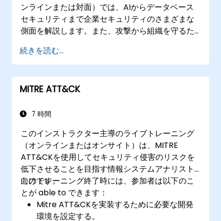
ンラインまたは対面）では、AIからデータベース
セキュリティまで企業セキュリティのさまざまな
側面を解説します。また、攻撃から組織を守るた
めの最新のツールやプロセス、考え方についても
続きを読む...
紹介します。
MITRE ATT&CK
7 時間
このインストラクター主導のライブトレーニング
（オンラインまたはオンサイト）は、MITRE
ATT&CKを使用してセキュリティ侵害のリスクを
低下させることを目指す情報システムアナリスト
向けです。
このトレーニング終了時には、参加者は以下のこ
とが able to できます：
Mitre ATT&CKを実装するために必要な開発
環境を設定する。