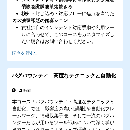
的改善計画を策定できる
手順を実践的に体験
検知・封じ込め・対応フローに焦点を当てた
カスタマイズのオプション
演習課題の指導
貴社独自のインシデント対応手順や利用ツー
ルに合わせて、このコースをカスタマイズし
たい場合はお問い合わせください。
続きを読む...
バグバウンティ：高度なテクニックと自動化
21 時間
本コース「バグバウンティ：高度なテクニックと
自動化」では、影響度の高い脆弱性や自動化フレ
ームワーク、情報収集手法、そして一流のバグハ
ンターたちが用いるツール戦略について深く学び
ます。
インストラクターによるライブ研修（オンライン