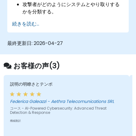
攻撃者がどのようにシステムとやり取りする
かを分類する。
敵対者の行動を記録する。
続きを読む...
攻撃を追跡し、パターンを解読し、既に導入
されている防御ツールを評価する。
最終更新日:
2026-04-27
お客様の声(3)
説明の明瞭さとテンポ
これは
の資
げた
ederica Galeazzi - Aethra Telecomunications SRL
ース - AI-Powered Cybersecurity: Advanced Threat
etection & Response
コース -
機械翻訳
機械翻訳