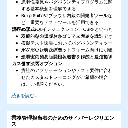
脆弱性発見やバグバウンティプログラムに関
する基本概念を理解できる
Burp Suiteやブラウザ内蔵の開発者ツールな
ど、重要なテストツールを活用できる
講座の形式
XSS、SQLインジェクション、CSRFといった
一般的なウェブセキュリティ問題を識別でき
双方向型の講義およびディスカッション
る
模擬テスト環境においてバグバウンティツー
バグバウンティプラットフォーム向けに明確
ルを用いた実践練習
かつ実用的な脆弱性報告書を作成・送信でき
脆弱性の発見・悪用・報告を目的とした指導
カスタマイズオプション
る
付き演習
貴社のアプリケーションやテスト要件に合わ
せたカスタムトレーニングがご希望の場合
は、ご相談ください。
続きを読む...
業務管理担当者のためのサイバーレジリエン
ス