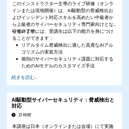
このインストラクター主導のライブ研修（オンラ
インまたは現地開催）は、AI駆動型の脅威検出お
よびインシデント対応スキルを高めたい中級者か
ら上級者のサイバーセキュリティ専門家向けとな
っています。
研修終了時には、受講生は以下の能力を身につけ
ることができます：
リアルタイム脅威検出に適した高度なAIアル
ゴリズムの実装方法
個別のサイバーセキュリティ課題に対応する
ためのAIモデルのカスタマイズ手法
脅威対処プロセスを自動化するワークフロー
続きを読む...
の構築方法
AI駆動型セキュリティツールを敵対的攻撃か
ら守る技術
AI駆動型サイバーセキュリティ：脅威検出と
対応
21 時間
本講座は日本（オンラインまたは会場）にて実施