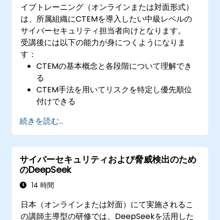
イブトレーニング（オンラインまたは対面形式）
は、所属組織にCTEMを導入したい中級レベルの
サイバーセキュリティ担当者向けとなります。
受講後には以下の能力が身につくようになりま
す：
CTEMの基本概念と各段階について理解でき
る
CTEM手法を用いてリスクを特定し優先順位
付けできる
既存のセキュリティ体制にCTEMの実践を組
続きを読む...
み込める
継続的な脅威管理のためのツールや技術を活
用できる
サイバーセキュリティおよび脅威検出のため
セキュリティ対策の妥当性を検証し改善する
のDeepSeek
戦略を立案できる
14 時間
日本（オンラインまたは対面）にて実施されるこ
の講師主導型の研修では、DeepSeekを活用した