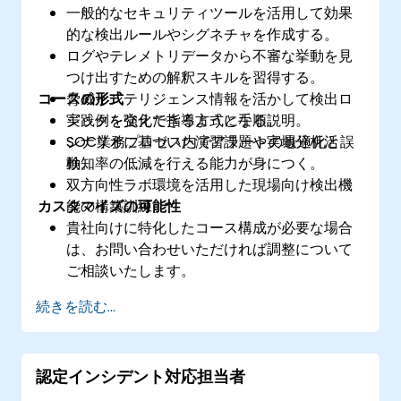
一般的なセキュリティツールを活用して効果
的な検出ルールやシグネチャを作成する。
ログやテレメトリデータから不審な挙動を見
つけ出すための解釈スキルを習得する。
コースの形式
脅威インテリジェンス情報を活かして検出ロ
ジックを強化できるようになる。
実践例を交えた指導方式と手順説明。
SOC業務プロセス内でアラートの最適化と誤
シナリオに基づいた演習課題や実地分析活
検知率の低減を行える能力が身につく。
動。
双方向性ラボ環境を活用した現場向け検出機
カスタマイズの可能性
能の構築訓練。
貴社向けに特化したコース構成が必要な場合
は、お問い合わせいただければ調整について
ご相談いたします。
続きを読む...
認定インシデント対応担当者