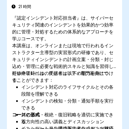
21 時間
『認定インシデント対応担当者』は、サイバーセ
キュリティ関連のインシデントを効果的かつ効率
的に管理・対処するための体系的なアプローチを
学ぶコースです。
本講座は、オンラインまたは現地で行われるイン
ストラクター主導型の実習形式の研修であり、セ
キュリティインシデントの計画立案・分類・封じ
込め・管理に必要な戦術的スキルと知識を習得し
たい中級レベルのITセキュリティ専門家向けで
研修終了時には、受講者は以下の能力を身につけ
す。
ることができます：
インシデント対応のライフサイクルとその各
段階を理解できる
インシデントの検知・分類・通知手順を実行
できる
コースの形式
封じ込め・根絶・復旧戦略を適切に実施でき
る
双方向性の高い講義とディスカッション
インシデント発生後の報告書作成および継続
シミュレーション環境下でインシデント対応