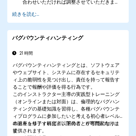
合わせいただければ調整させていただきま
す。
続きを読む...
バグバウンティハンティング
21 時間
バグバウンティハンティングとは、ソフトウェア
やウェブサイト、システムに存在するセキュリテ
ィ上の脆弱性を見つけ出し、責任を持って報告す
ることで報酬や評価を得る行為です。
このインストラクター主導の実践型トレーニング
（オンラインまたは対面）は、倫理的なバグハン
ティングの基礎知識を習得し、各種バグバウンテ
ィプログラムに参加したいと考える初心者レベル
のセキュリティ研究者、開発者、IT専門家向けに
本講座を修了すれば、以下のことが可能になりま
提供されます。
す：