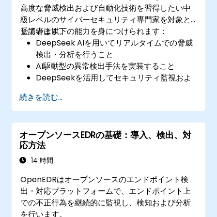
高度な脅威検出および自動化技術を習得したい中
級レベルのサイバーセキュリティ専門家を対象と
しています。
受講者は以下の能力を身につけられます：
DeepSeek AIを用いてリアルタイムでの脅威
検出・分析を行うこと
AI駆動型の異常検出手法を実装すること
DeepSeekを活用してセキュリティ監視およ
び対応作業を自動化すること
続きを読む...
既存のサイバーセキュリティフレームワーク
にDeepSeekを統合すること
オープンソースEDRの基礎：導入、検出、対
応方法
14 時間
OpenEDRはオープンソースのエンドポイント検
出・対応プラットフォームで、エンドポイント上
での不正行為を継続的に監視し、検知および分析
を行います。