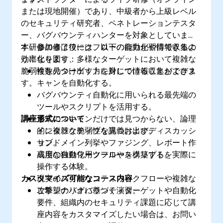
または現地開催）であり、中級者から上級レベル
のセキュリティ研究者、ペネトレーションテスタ
ー、バグバウンティハンターを対象としていま
す。参加者はワークフローの自動化や情報収集の
本研修の修了後には、以下の能力が習得できるよ
効率化を図り、多様なターゲットにおいて複雑な
うになります：
脆弱性を見つけ出す力を身につけることができま
複数のターゲットに対して情報収集およびス
す。
キャンを自動化する。
バグバウンティ自動化に用いられる最先端の
ツールやスクリプトを活用する。
講座形式について
通常のスキャンだけでは見つからない、論理
的に複雑な脆弱性を見つけ出す。
インタラクティブな講義およびディスカッシ
サブドメイン列挙やファジング、レポート作
ョン。
成用の独自ワークフローを構築する。
高度な自動化用ツールやスクリプトを実際に
操作する体験。
カスタマイズ可能なコース内容
現実のバグバウンティワークフローや複雑な
攻撃シナリオに基づく演習。
ご希望のバグバウンティターゲットや自動化
要件、組織内のセキュリティ課題に応じて講
座内容をカスタマイズしたい場合は、お問い