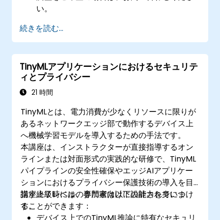
い。
続きを読む...
TinyMLアプリケーションにおけるセキュリテ
ィとプライバシー
21 時間
TinyMLとは、電力消費が少なくリソースに限りが
あるネットワークエッジ部で動作するデバイス上
へ機械学習モデルを導入するための手法です。
本講座は、インストラクターが直接指導するオン
ラインまたは対面形式の実践的な研修で、TinyML
パイプラインの安全性確保やエッジAIアプリケー
ションにおけるプライバシー保護技術の導入を目
指す上級レベルの専門家向けに設計されていま
講座終了時には、参加者は以下の能力を身につけ
す。
ることができます：
デバイス上でのTinyML推論に特有なセキュリ