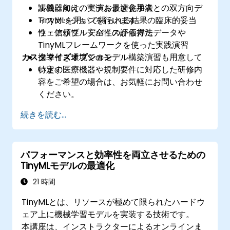
ル機器向けのモデル最適化手法
講義に加え、実演および参加者との双方向デ
TinyMLを用いて得られる結果の臨床的妥当
ィスカッションを行います
性・信頼性・安全性の評価方法
ウェアラブルデバイスから得たデータや
TinyMLフレームワークを使った実践演習
カスタマイズオプション
指導付き環境でのモデル構築演習も用意して
います
特定の医療機器や規制要件に対応した研修内
容をご希望の場合は、お気軽にお問い合わせ
ください。
続きを読む...
パフォーマンスと効率性を両立させるための
TinyMLモデルの最適化
21 時間
TinyMLとは、リソースが極めて限られたハードウ
ェア上に機械学習モデルを実装する技術です。
本講座は、インストラクターによるオンラインま