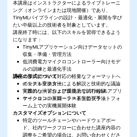
本講座はインストラクターによるライブトレーニ
ング（オンラインまたは現地開催）であり、
TinyMLパイプラインの設計・最適化・展開を学び
たい中級以上の技術者を対象としています。
講座終了時には、以下のスキルを習得できるよう
になります：
TinyMLアプリケーション向けデータセットの
収集・準備・管理方法
低消費電力マイクロコントローラー向けモデ
ルの訓練と最適化手法
講座の形式について
エッジデバイス対応の軽量なフォーマットへ
のモデル変換方法
インストラクターによる解説と技術的な議論
実際のハードウェア環境上でのTinyMLアプリ
実践的な演習および反復的な試行錯誤
ケーションの展開・テスト・監視手法
マイクロコントローラー基盤のプラットフォ
ーム上での実機展開体験
カスタマイズオプションについて
特定のツールチェーンやハードウェアボー
ド、社内ワークフローに合わせた講座内容の
調整をご希望の場合は、お問い合わせくださ