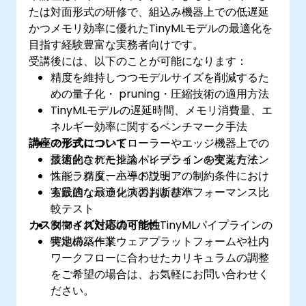
たは対面形式の研修で、組込み機器上での低遅延
かつメモリ効率に優れたTinyMLモデルの最適化を
目指す経験豊富な実務者向けです。
受講後には、以下のことが可能になります：
精度を維持しつつモデルサイズを削減するた
めの量子化・ pruning・圧縮技術の適用方法
TinyMLモデルの遅延時間、メモリ消費量、エ
ネルギー効率に関するベンチマーク手法
講座の形式について
マイクロコントローラーやエッジ機器上での
最適化された推論パイプラインの実装方法
技術的なデモンストレーションを交えたイン
性能、精度、ハードウェアの制約条件におけ
ストラクター主導の説明
る最適なバランスの判断基準
実践的な最適化演習およびパフォーマンス比
較テスト
カスタマイズ対応の可能性
制御された環境下でのTinyMLパイプラインの
実地構築作業
特定のハードウェアプラットフォームや社内
ワークフローに合わせたカリキュラムの調整
をご希望の場合は、お気軽にお問い合わせく
ださい。