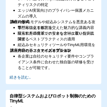
ティリスクの特定
エッジAI実装向けのプライバシー保護メカニ
ズムの導入
講座の形式
TinyMLモデルや組込みシステムを悪意ある攻
撃から強化する方法
専門家による解説を交えた魅力的な講義内容
限られた環境下での安全なデータ取り扱いに
現実世界の脅威シナリオを念頭に置いた実践
関するベストプラクティスの適用
演習
組込みセキュリティツールやTinyML用環境を
講座内容のカスタマイズオプション
用いた手ごたえのある実装体験
各企業は自社のセキュリティ要件やコンプラ
イアンス条件に合わせた独自版の研修を受け
ることが可能です。
続きを読む...
自律型システムおよびロボット制御のための
TinyML