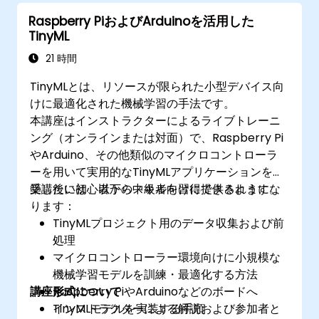
できる。
Raspberry PiおよびArduinoを活用した
TinyML
21 時間
TinyMLとは、リソースが限られた小型デバイス向
けに最適化された機械学習の手法です。
本講座はインストラクターによるライブトレーニ
ング（オンラインまたは対面）で、Raspberry Pi
やArduino、その他類似のマイクロコントローラ
ーを用いて実用的なTinyMLアプリケーションを構
築したい初心者から中級者向けに提供されます。
受講後には、以下のスキルを習得できるようにな
ります：
TinyMLプロジェクト用のデータ収集および前
処理
マイクロコントローラー環境向けに小規模な
機械学習モデルを訓練・最適化する方法
講座形式について
Raspberry PiやArduinoなどのボードへ
TinyMLモデルを実装する手順
インストラクターによる解説および参加者と