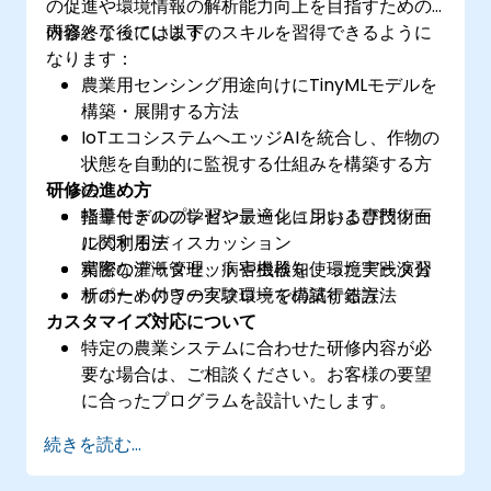
の促進や環境情報の解析能力向上を目指すための
内容となっています。
研修終了後には以下のスキルを習得できるように
なります：
農業用センシング用途向けにTinyMLモデルを
構築・展開する方法
IoTエコシステムへエッジAIを統合し、作物の
状態を自動的に監視する仕組みを構築する方
研修の進め方
法
軽量モデルの学習や最適化に用いる専門ツー
指導付きのプレゼンテーションおよび技術面
ルの利用法
に関するディスカッション
精密な灌漑管理、病害虫検知、環境データ分
実際のデータセットや機器を使った実践演習
析のためのワークフローを構築する方法
サポート付きの実験環境での試行錯誤
カスタマイズ対応について
特定の農業システムに合わせた研修内容が必
要な場合は、ご相談ください。お客様の要望
に合ったプログラムを設計いたします。
続きを読む...