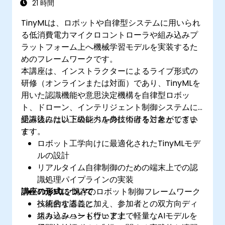
21 時間
TinyMLは、ロボットや自律型システムに用いられ
る低消費電力マイクロコントローラや組み込みプ
ラットフォーム上へ機械学習モデルを実装するた
めのフレームワークです。
本講座は、インストラクターによるライブ形式の
研修（オンラインまたは対面）であり、TinyMLを
用いた認識機能や意思決定機構を自律型ロボッ
ト、ドローン、インテリジェント制御システムに
組み込みたい上級レベルの技術者を対象としてい
受講後には以下の能力を身につけることができま
ます。
す：
ロボット工学向けに最適化されたTinyMLモデ
ルの設計
リアルタイム自律制御のための端末上での認
識処理パイプラインの実装
講座の形式について
TinyMLを既存のロボット制御フレームワーク
へ統合すること
技術的な講義に加え、参加者との双方向ディ
組み込みハードウェア上で軽量なAIモデルを
スカッションも行います