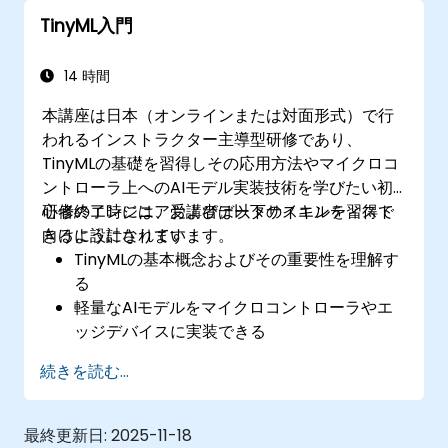
て現実世界のTinyMLアプリケーションを開発
TinyML入門
する
電力効率やメモリ制約に配慮してAIモデルを
最適化する
14 時間
本講座は日本（オンラインまたは対面形式）で行
われるインストラクター主導型研修であり、
TinyMLの基礎を習得しその応用方法やマイクロコ
ントローラ上へのAIモデル実装技術を学びたい初
心者のエンジニアおよびデータサイエンティスト
研修終了時には、受講者は以下のスキルを習得で
向けに設計されています。
きるようになります：
TinyMLの基本概念およびその重要性を理解す
る
軽量なAIモデルをマイクロコントローラやエ
ッジデバイスに実装できる
低消費電力化のために機械学習モデルの最適
続きを読む...
化および微調整が可能となる
ジェスチャ認識、異常検出、音声処理など実
社会でのTinyML活用方法を把握できる
最終更新日:
2025-11-18