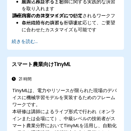
展開・検証すること
組み込みロボット制御に関する実践的な演習
を取り入れます
講座内容のカスタマイズについて
現実の自律型システムで想定されるワークフ
ローに沿った演習も行います
各組織特有のロボット環境に応じて、ご要望
に合わせたカスタマイズも可能です
続きを読む...
スマート農業向けTinyML
21 時間
TinyMLは、電力やリソースが限られた現場のデバ
イスに機械学習モデルを実装するためのフレーム
ワークです。
本研修は講師によるライブ形式で行われ（オンラ
インまたは会場にて）、中級レベルの技術者がス
マート農業分野においてTinyMLを活用し、自動化