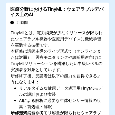
医療分野におけるTinyML：ウェアラブルデバ
イス上のAI
21 時間
TinyMLとは、電力消費が少なくリソースが限られ
たウェアラブル機器や医療用デバイスに機械学習
を実装する技術です。
本研修は講師主導のライブ形式で（オンラインま
たは対面）、医療モニタリングや診断用途向けに
TinyMLソリューションを構築したい中級レベルの
実務者を対象としています。
研修終了後、受講者は以下の能力を習得できるよ
うになります：
リアルタイムな健康データ処理用TinyMLモデ
ルの設計および実装
AIによる解析に必要な生体センサー情報の収
集・前処理・解釈
研修形式について
電力消費やメモリ容量が限られたウェアラブ