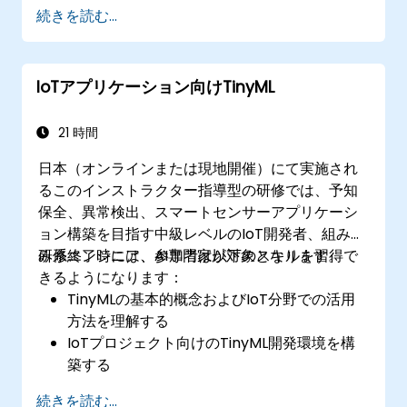
続きを読む...
IoTアプリケーション向けTinyML
21 時間
日本（オンラインまたは現地開催）にて実施され
るこのインストラクター指導型の研修では、予知
保全、異常検出、スマートセンサーアプリケーシ
ョン構築を目指す中級レベルのIoT開発者、組み込
み系エンジニア、AI専門家が対象となります。
研修終了時には、参加者は以下のスキルを習得で
きるようになります：
TinyMLの基本的概念およびIoT分野での活用
方法を理解する
IoTプロジェクト向けのTinyML開発環境を構
築する
低消費電力マイクロコントローラ上に機械学
続きを読む...