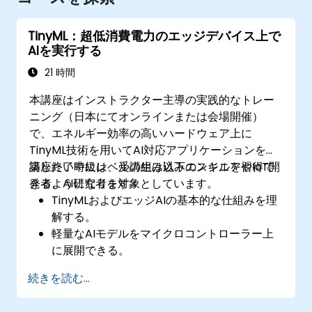
TinyML：超低消費電力のエッジデバイス上で
AIを実行する
21 時間
本講座はインストラクター主導の実践的なトレー
ニング（日本にてオンラインまたは会場開催）
で、エネルギー効率の高いハードウェア上に
TinyML技術を用いてAI対応アプリケーションを構
築したい中級レベルの組み込みエンジニアやIoT開
講座終了時には、受講生は以下のスキルを習得で
発者、AI研究者を対象としています。
きるようになります：
TinyMLおよびエッジAIの基本的な仕組みを理
解する。
軽量なAIモデルをマイクロコントローラー上
に展開できる。
低消費電力環境下でのAI推論処理を最適化で
続きを読む...
きる。
TinyMLを実際のIoTアプリケーションへ統合