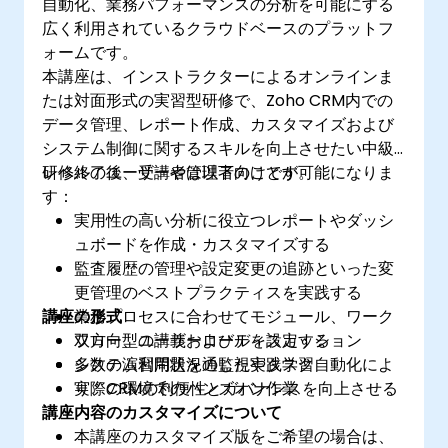
自動化、業務パフォーマンスの分析を可能にする
広く利用されているクラウドベースのプラットフ
ォームです。
本講座は、インストラクターによるオンラインま
たは対面形式の実習型研修で、Zoho CRM内での
データ管理、レポート作成、カスタマイズおよび
システム制御に関するスキルを向上させたい中級
レベルのユーザーや管理者向けです。
研修終了後、受講者は以下のことが可能になりま
す：
実用性の高い分析に役立つレポートやダッシ
ュボードを作成・カスタマイズする
監査履歴の管理や設定変更の追跡といった変
更管理のベストプラクティスを実践する
講座の形式
業務プロセスに合わせてモジュール、ワーク
フロー、ユーザーロールを設定する
双方向型の講義およびディスカッション
システム利用状況の監視やタスク自動化によ
多数の演習問題を通じた実践学習
り、CRMの利便性とガバナンスを向上させる
実際の環境でのハンズオン作業
講座内容のカスタマイズについて
本講座のカスタマイズ版をご希望の場合は、