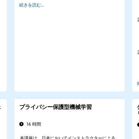
続きを読む...
評価すること
AI展開環境に適したレッドチーム戦略を設計
すること
ェ
プライバシー保護型機械学習
14 時間
本講座は、日本においてインストラクターによる