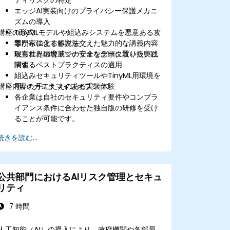
エッジAI実装向けのプライバシー保護メカニ
ズムの導入
講座の形式
TinyMLモデルや組込みシステムを悪意ある攻
撃から強化する方法
専門家による解説を交えた魅力的な講義内容
限られた環境下での安全なデータ取り扱いに
現実世界の脅威シナリオを念頭に置いた実践
関するベストプラクティスの適用
演習
組込みセキュリティツールやTinyML用環境を
講座内容のカスタマイズオプション
用いた手ごたえのある実装体験
各企業は自社のセキュリティ要件やコンプラ
イアンス条件に合わせた独自版の研修を受け
ることが可能です。
続きを読む...
公共部門におけるAIリスク管理とセキュ
リティ
7 時間
人工知能（AI）の導入により、政府機関や各部局