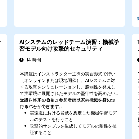
テ
AIシステムのレッドチーム演習：機械学
習モデル向け攻撃的セキュリティ
14 時間
本講座はインストラクター主導の実習形式で行い
（オンラインまたは現地開催）、AIシステムに対
する攻撃をシミュレーションし、脆弱性を発見し
て実環境に展開されたモデルの堅牢性を高めたい
上級レベルのセキュリティ専門家や機械学習のエ
受講を終了すると、参加者は以下の能力を身につ
キスパート向けです。
けることができます：
実環境における脅威を想定した機械学習モデ
ルのテストを行うこと
攻撃的サンプルを生成してモデルの耐性を検
証すること
AI用APIや処理パイプラインの攻撃対象領域を