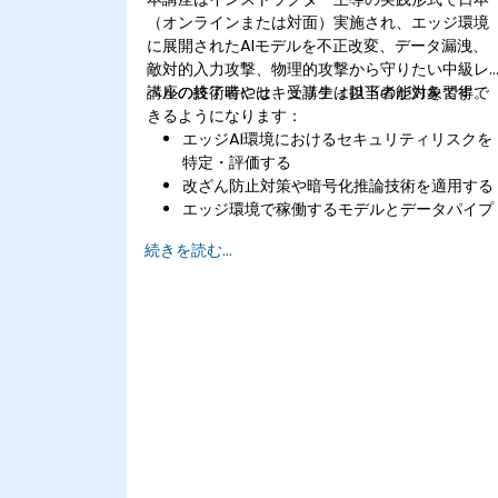
（オンラインまたは対面）実施され、エッジ環境
に展開されたAIモデルを不正改変、データ漏洩、
敵対的入力攻撃、物理的攻撃から守りたい中級レ
ベルの技術者やセキュリティ担当者が対象です。
講座の終了時には、受講生は以下の能力を習得で
きるようになります：
エッジAI環境におけるセキュリティリスクを
特定・評価する
改ざん防止対策や暗号化推論技術を適用する
エッジ環境で稼働するモデルとデータパイプ
ラインの安全性を強化する
続きを読む...
組み込み機器や資源が限られたシステム向け
の脅威対策戦略を実装する