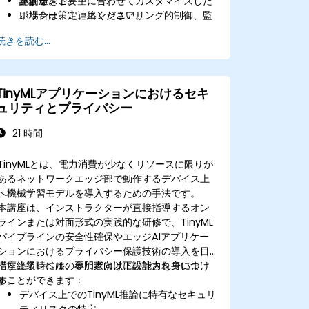
施する。
評価テスト。
本講座をご要望に合わせてカスタマイズした
ポリシー策定、エンジニアリング的制御、監
い場合は、ご連絡ください。
視体制を通じてエージェント型システムに対
続きを読む...
する一般的な脅威を軽減させる。
TinyMLアプリケーションにおけるセキ
ュリティとプライバシー
21 時間
TinyMLとは、電力消費が少なくリソースに限りが
あるネットワークエッジ部で動作するデバイス上
へ機械学習モデルを導入するための手法です。
本講座は、インストラクターが直接指導するオン
ラインまたは対面形式の実践的な研修で、TinyML
パイプラインの安全性確保やエッジAIアプリケー
ションにおけるプライバシー保護技術の導入を目
指す上級レベルの専門家向けに設計されていま
講座終了時には、参加者は以下の能力を身につけ
す。
ることができます：
デバイス上でのTinyML推論に特有なセキュリ
ティリスクの特定