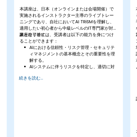
本講座は、日本（オンラインまたは会場開催）で
実施されるインストラクター主導のライブトレー
ニングであり、自社においてAI TRiSMを理解し、
適用したい初心者から中級レベルのIT専門家が対
象となります。
講座終了時には、受講者は以下の能力を身につけ
ることができます：
AIにおける信頼性・リスク管理・セキュリテ
ィマネジメントの基本概念とその重要性を理
解する。
AIシステムに伴うリスクを特定し、適切に対
処できるようになる。
続きを読む...
AIのためのセキュリティ対策のベストプラク
ティスを実践できるようになる。
規制要件やAIに関する倫理的課題について理
解できるようになる。
​効果的なAIガバナンスおよびマネジメントの
戦略を策定できるようになる。