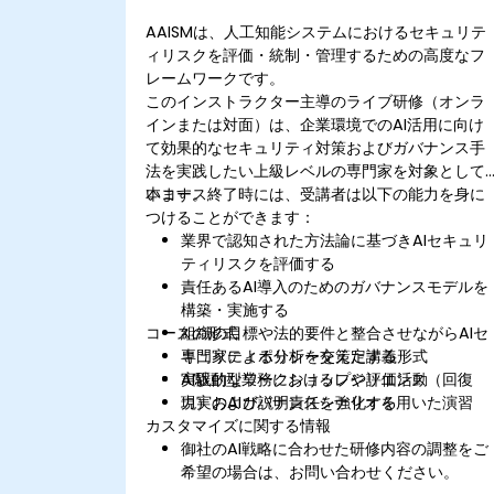
AAISMは、人工知能システムにおけるセキュリテ
ィリスクを評価・統制・管理するための高度なフ
レームワークです。
このインストラクター主導のライブ研修（オンラ
インまたは対面）は、企業環境でのAI活用に向け
て効果的なセキュリティ対策およびガバナンス手
法を実践したい上級レベルの専門家を対象として
います。
本コース終了時には、受講者は以下の能力を身に
つけることができます：
業界で認知された方法論に基づきAIセキュリ
ティリスクを評価する
責任あるAI導入のためのガバナンスモデルを
構築・実施する
コースの形式
組織の目標や法的要件と整合させながらAIセ
キュリティポリシーを策定する
専門家による分析を交えた講義形式
AI駆動型業務におけるレジリエンス（回復
実践的なワークショップや評価活動
力）および説明責任を強化する
現実のAIガバナンスシナリオを用いた演習
カスタマイズに関する情報
御社のAI戦略に合わせた研修内容の調整をご
希望の場合は、お問い合わせください。