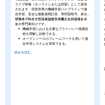
ライブ研修（オンラインまたは対面）として提供
されます。現実世界の機械学習パイプラインで連
合学習、安全な複数者間計算、準同型暗号、差分
プライバシーといった技術を活用したい上級レベ
研修終了時点で受講者は以下の能力を習得できま
ルの専門家向けです。
す：
機械学習における主要なプライバシー保護技
術を理解し比較できる。
オープンソースのフレームワークを用いて連
合学習システムを実装できる。
安全なデータ共有やモデル学習のために差分
続きを読む...
プライバシー技術を応用できる。
暗号化や安全計算の手法を用いてモデルの入
出力情報を保護できる。