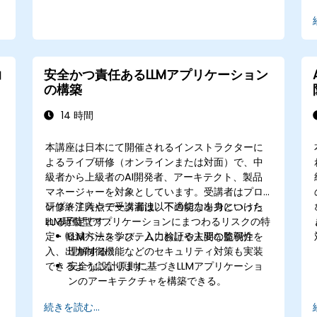
コ
安全かつ責任あるLLMアプリケーション
の構築
14 時間
本講座は日本にて開催されるインストラクターに
よるライブ研修（オンラインまたは対面）で、中
級者から上級者のAI開発者、アーキテクト、製品
米
マネージャーを対象としています。受講者はプロ
ンプト注入やデータ漏洩、不適切な出力といった
研修終了時点で受講者は以下の能力を身につけら
LLM駆動型アプリケーションにまつわるリスクの特
れる予定です：
定・軽減方法を学び、入力検証や人間の監視介
LLMベースシステムにおける主要な脆弱性を
入、出力制御機能などのセキュリティ対策も実装
理解する。
できるようになります。
安全な設計原則に基づきLLMアプリケーショ
ンのアーキテクチャを構築できる。
Guardrails AIやLangChainといったツール
続きを読む...
を用いた検証・フィルタリング・安全性確保