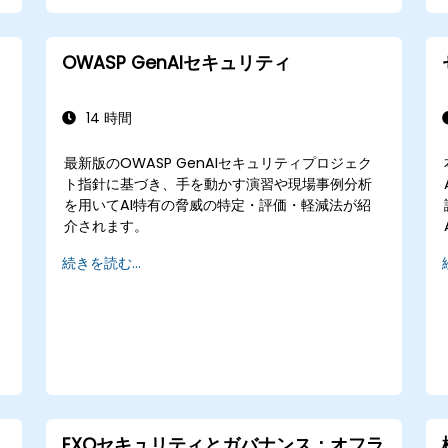
が可能になる。
サンドボックス化、レッドチーム評価、人間
の監視介入などの技術を実用環境向けパイプ
OWASP GenAIセキュリティ
ラインに統合できる。
14 時間
最新版のOWASP GenAIセキュリティプロジェク
ト指針に基づき、手を動かす演習や現場事例分析
や
を用いてAI特有の脅威の特定・評価・軽減法が紹
を
介されます。
続きを読む...
EXOセキュリティとガバナンス：オフラ