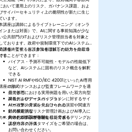
において運用上のリスク、ガバナンス課題、およ
びサイバーセキュリティ上の脆弱性が新たに生じ
ています。
本講座は講師によるライブトレーニング（オンラ
インまたは対面）で、AIに関する事前知識が少な
い公共部門のITおよびリスク管理担当者を対象と
しております。政府や規制環境下でのAIシステム
の評価・監視・保護方法を理解したい方々に最適
受講を終了すると、参加者は以下の能力を身につ
です。
けることができます：
バイアス・予測不可能性・モデルの性能低下
など、AIシステムに固有のリスク概念を解釈
できる
NIST AI RMFやISO/IEC 42001といったAI専用
講座の形式
のガバナンスおよび監査フレームワークを適
用できる
公共部門における実用例題を用いた双方向型
AIモデルやデータパイプラインに対するサイ
講義およびディスカッション
バー攻撃の脅威を見分けられる
AIガバナンスフレームワークの演習や関連方
部局横断的なリスク管理計画およびAI導入に
針の策定演習
カスタマイズ対応の可能性
向けた政策調整体制を構築できる
具体的シナリオを基にした脅威モデリングお
よびリスク評価
講座内容のカスタマイズをご希望の場合は、
お問い合わせください。