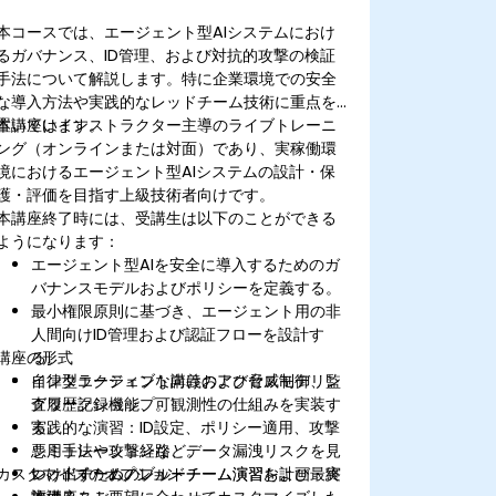
本コースでは、エージェント型AIシステムにおけ
るガバナンス、ID管理、および対抗的攻撃の検証
手法について解説します。特に企業環境での安全
な導入方法や実践的なレッドチーム技術に重点を
置いています。
本講座はインストラクター主導のライブトレーニ
ング（オンラインまたは対面）であり、実稼働環
境におけるエージェント型AIシステムの設計・保
護・評価を目指す上級技術者向けです。
本講座終了時には、受講生は以下のことができる
ようになります：
エージェント型AIを安全に導入するためのガ
バナンスモデルおよびポリシーを定義する。
最小権限原則に基づき、エージェント用の非
人間向けID管理および認証フローを設計す
講座の形式
る。
自律型エージェント向けのアクセス制御、監
インタラクティブな講義および脅威モデリン
査履歴記録機能、可観測性の仕組みを実装す
グワークショップ。
る。
実践的な演習：ID設定、ポリシー適用、攻撃
悪用手法や攻撃経路、データ漏洩リスクを見
シミュレーションなど。
カスタマイズのオプション
つけ出すためのレッドチーム演習を計画・実
レッドチーム／ブルーチーム演習および最終