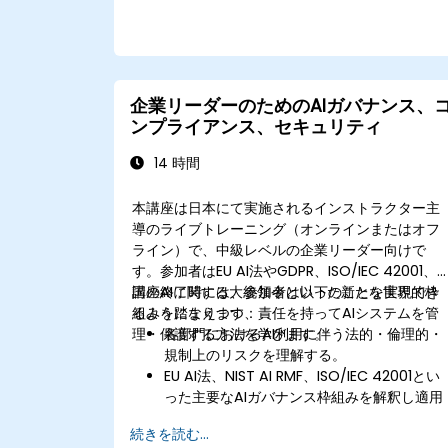
企業リーダーのためのAIガバナンス、
ンプライアンス、セキュリティ
14 時間
本講座は日本にて実施されるインストラクター主
導のライブトレーニング（オンラインまたはオフ
ライン）で、中級レベルの企業リーダー向けで
す。参加者はEU AI法やGDPR、ISO/IEC 42001、
国のAIに関する大統領令といった新たな世界的枠
講座終了時には、参加者は以下のことを実現でき
組みを踏まえつつ、責任を持ってAIシステムを管
るようになります：
理・保護する方法を学びます。
各部門におけるAI利用に伴う法的・倫理的・
規制上のリスクを理解する。
EU AI法、NIST AI RMF、ISO/IEC 42001とい
った主要なAIガバナンス枠組みを解釈し適用
できる。
続きを読む...
企業内でのAI導入に際するセキュリティ対策