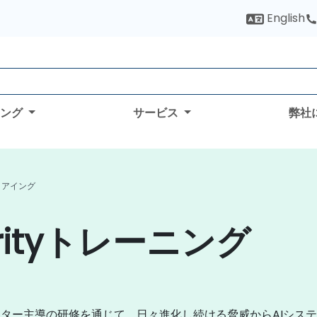
English
ィング
サービス
弊社
 フリアイング
urityトレーニング
クター主導の研修を通じて、日々進化し続ける脅威からAIシス