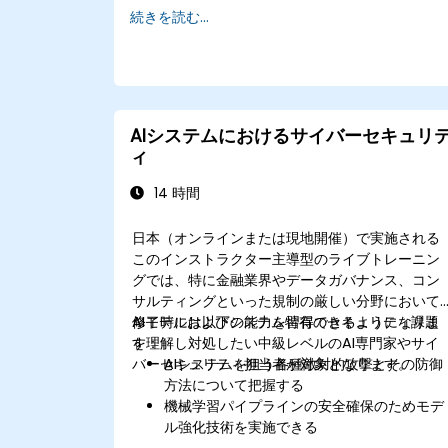
続きを読む...
AIシステムにおけるサイバーセキュリ
ィ
14 時間
日本（オンラインまたは現地開催）で実施される
このインストラクター主導型のライブトレーニン
グでは、特に金融業界やデータガバナンス、コン
サルティングといった規制の厳しい分野において
AIモデルおよびシステム特有のセキュリティ課題
修了時には以下の能力を習得できるようになりま
を理解し対処したい中級レベルのAI専門家やサイ
す：
バーセキュリティ担当者が対象となります。
AIシステムを狙う各種敵対的攻撃とその防御
方法について把握する
機械学習パイプラインの安全確保のためモデ
ル強化技術を実施できる
機械学習モデルにおけるデータ保護および完