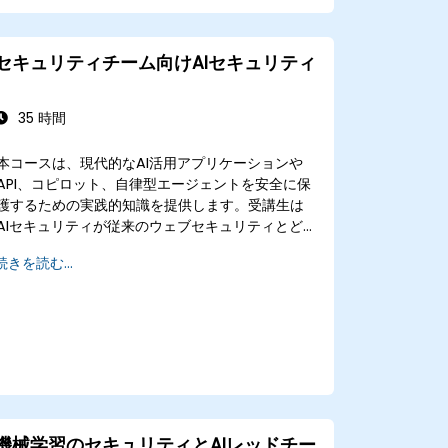
技術といった具体的な防御策を実践する。
本番環境においても脅威を考慮したモデル評
価戦略を設計できるようになる。
セキュリティチーム向けAIセキュリティ
35 時間
本コースは、現代的なAI活用アプリケーションや
API、コピロット、自律型エージェントを安全に保
護するための実践的知識を提供します。受講生は
AIセキュリティが従来のウェブセキュリティとど
のように異なるかを学び、プロンプトインジェク
続きを読む...
ションやRAG汚染、エージェント悪用といった代
表的な脅威について理解を深めます。WAF、AIゲ
ートウェイ、APIセキュリティ技術およびガードレ
ールといった多層的防御手法の活用方法も習得し
ます。実践的な演習や現場の事例を通じて、AI攻
撃パターンの特定、LLMベースアプリケーションの
保護、本番環境向けランタイム防御策の構築に必
要なスキルが養われます。
機械学習のセキュリティとAIレッドチー