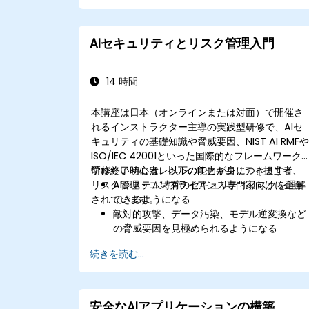
や監査・管理方針を策定する。
外部提供業者製および社内開発のAIシステム
に対する調達・利用ガイドラインを作成す
AIセキュリティとリスク管理入門
る。
14 時間
本講座は日本（オンラインまたは対面）で開催さ
れるインストラクター主導の実践型研修で、AIセ
キュリティの基礎知識や脅威要因、NIST AI RMF
ISO/IEC 42001といった国際的なフレームワーク
学びたい初心者レベルのITセキュリティ担当者、
研修終了時には、以下の能力が身につきます：
リスク管理・コンプライアンス専門家向けに企画
AIシステム特有のセキュリティリスクを理解
されています。
できるようになる
敵対的攻撃、データ汚染、モデル逆変換など
の脅威要因を見極められるようになる
NIST AI Risk Management Frameworkな
続きを読む...
どの基本的なガバナンスモデルを実際に適用
できるようになる
新たに出現している規格やコンプライアンス
基準、倫理原則と連携してAIの利用方法を調
安全なAIアプリケーションの構築