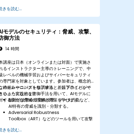
続きを読む...
AIモデルのセキュリティ：脅威、攻撃、
防御方法
14 時間
本講座は日本（オンラインまたは対面）で実施さ
れるインストラクター主導のトレーニングで、中
級レベルの機械学習およびサイバーセキュリティ
の専門家を対象としています。参加者は、概念的
な枠組みやロバストな訓練法、差分プライバシー
このトレーニングを修了すると、以下のことがで
といった実践的な防御手法を用いて、AIモデルに
きるようになります：
対する新たな脅威の理解と対策を学びます。
敵対的攻撃や逆変換攻撃、データ汚染など、
AI特有の脅威を識別・分類する。
Adversarial Robustness
Toolbox（ART）などのツールを用いて攻撃
シミュレーションやモデル検証を行う。
続きを読む...
敵対的訓練、ノイズ付加、プライバシー保護