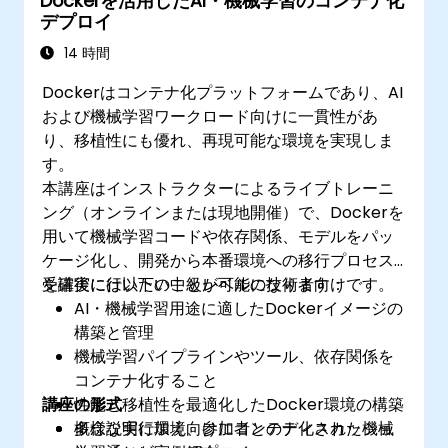
Dockerを活用したAI・機械学習のコンテナ化
ロセスを構築できるようになる。
デプロイ
既存のCIツールおよびワークフローとDocker
アプリケーションを連携させることができ
14 時間
る。
Dockerはコンテナ化プラットフォームであり、AI
Dockerアプリケーションのセキュリティ対策
および機械学習ワークロード向けに一貫性があ
を行うことができる。
り、移植性にも優れ、再現可能な環境を実現しま
す。
本講座はインストラクターによるライブトレーニ
ング（オンラインまたは現地開催）で、Dockerを
用いて機械学習コードや依存関係、モデルをパッ
ケージ化し、開発から本番環境への移行プロセス
を確実に行いたい中級レベルの技術者向けです。
受講後には以下のことが可能になります：
AI・機械学習用途に適したDockerイメージの
構築と管理
​機械学習パイプラインやツール、依存関係を
コンテナ化すること
講座の形式
性能と移植性を最適化したDocker環境の構築
多様な実行環境向けにコンテナ化された機械
概念説明に加え、参加者とのディスカッショ