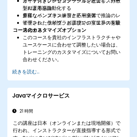
オーケストレーションツールを統合し、分散
ガイド付きプレゼンテーションとエキスパー
型AI運用を自動化する
トによる議論
多様なインフラストラクチャ全体で推論のレ
豊富なハンズオン練習と応用演習
イテンシ、信頼性、およびレジリエンスを最
管理されたライブラボ環境での実世界の実験
コースのカスタマイズオプション
適化する
このコースを貴社のインフラストラクチャや
ユースケースに合わせて調整したい場合は、
トレーニングのカスタマイズについてお問い
合わせください。
続きを読む...
Javaマイクロサービス
21 時間
この講座は日本（オンラインまたは現地開催）で
行われ、インストラクターが直接指導する形式で