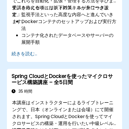
でこれらを自動化・拡張・管理する方法を学びま
す。さらにセキュリティ対策、ネットワーク設
受講を終える頃には以下のスキルが身につきま
定、監視手法といった高度な内容へと進んでいき
す：
ます。
Dockerコンテナのセットアップおよび実行方
法
コンテナ化されたデータベースやサーバーの
展開手順
Docker／Kubernetesクラスタの構築手法
続きを読む...
同一クラスタ内で異なる環境をKubernetes
を用いて運用・管理する方法
Kubernetesクラスタの安全化、スケーリン
Spring CloudとDockerを使ったマイクロサ
グおよび監視手法
ービス構築講座 – 全5日間
35 時間
本講座はインストラクターによるライブトレーニ
ングで、日本（オンラインまたは会場）にて開催
されます。Spring CloudとDockerを使ってマイ
クロサービスの構築・運用を行いたい中級レベル