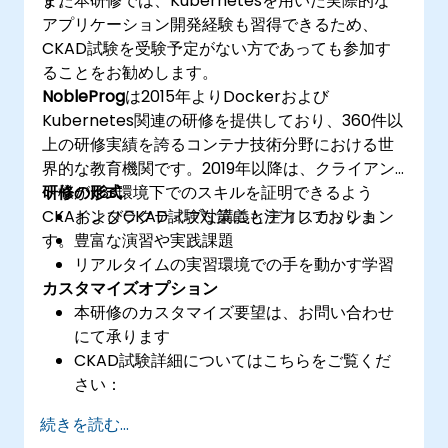
す。
また本研修では、Kubernetesを用いた実際的な
アプリケーション開発経験も習得できるため、
CKAD試験を受験予定がない方であっても参加す
ることをお勧めします。
NobleProg
は2015年よりDockerおよび
Kubernetes関連の研修を提供しており、360件以
上の研修実績を誇るコンテナ技術分野における世
界的な教育機関です。2019年以降は、クライアン
ト様がk8s環境下でのスキルを証明できるよう
研修の形式
CKAおよびCKAD試験対策にも注力しておりま
インタラクティブな講義とディスカッション
す。
豊富な演習や実践課題
リアルタイムの実習環境での手を動かす学習
カスタマイズオプション
本研修のカスタマイズ要望は、お問い合わせ
にて承ります
CKAD試験詳細についてはこちらをご覧くだ
さい：
https://training.linuxfoundation.org/certificatio
続きを読む...
kubernetes-application-developer-