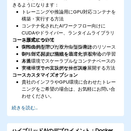
きるようになります：
トレーニングや推論用にGPU対応コンテナを
構築・実行する方法
コンテナ化されたAIワークフロー向けに
CUDAやドライバー、ランタイムライブラリ
コース形式について
を設定する方法
GPU集約型アプリケーション向けのリソース
実際の例を用いた双方向型指導法
割り当ておよび隔離を最適化する方法
GPU対応開発に焦点を当てた演習中心の学習
本番環境でスケーラブルなコンテナベースの
方法
ディープラーニングサービスを展開する方法
実機環境での実践的な操作訓練
コースカスタマイズオプション
貴社のインフラやGPU環境に合わせたトレー
ニングをご希望の場合は、お気軽にお問い合
わせください。
続きを読む...
ハイブリッドAIのデプロイメント：Docker、