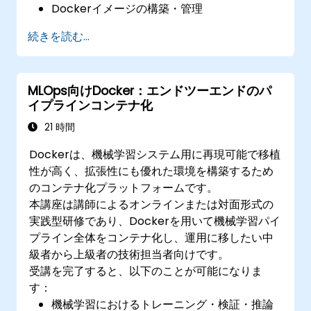
Dockerイメージの構築・管理
DockerとKubernetesクラスタの構築方法
続きを読む...
Kubernetesを活用した分散型ウェブアプリ
ケーションの運用・管理
Kubernetesクラスタの安全性確保・拡張性
MLOps向けDocker：エンドツーエンドのパ
向上・監視設定
イプラインコンテナ化
21 時間
Dockerは、機械学習システム用に再現可能で移植
性が高く、拡張性にも優れた環境を構築するため
のコンテナ化プラットフォームです。
本講座は講師によるオンラインまたは対面形式の
実践型研修であり、Dockerを用いて機械学習パイ
プライン全体をコンテナ化し、運用に移したい中
級者から上級者の技術担当者向けです。
受講を完了すると、以下のことが可能になりま
す：
機械学習におけるトレーニング・検証・推論