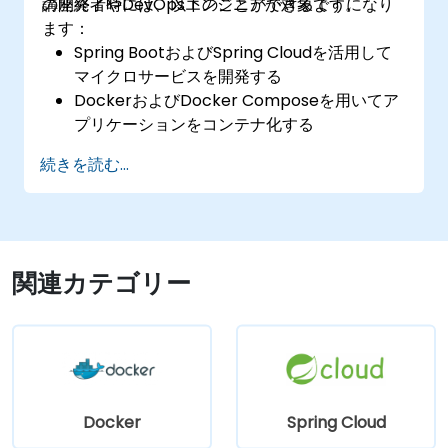
の開発者やDevOpsエンジニアが対象です。
講座終了時には、以下のことができるようになり
ます：
Spring BootおよびSpring Cloudを活用して
マイクロサービスを開発する
DockerおよびDocker Composeを用いてア
プリケーションをコンテナ化する
サービスディスカバリやAPIゲートウェイ、そ
続きを読む...
してマイクロサービス間の通信を実装する
本番環境においてマイクロサービスの監視と
セキュリティ対策を行う
Kubernetesを用いてマイクロサービスをデ
プロイ・管理する
関連カテゴリー
Docker
Spring Cloud