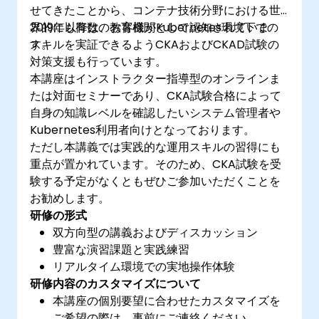
せてきたことから、コンテナ技術分野における世
界的にも有数の教育機関として認知されていま
2019年以降は、お客様がKubernetes環境下での
す。
スキルを実証できるようCKAおよびCKAD試験の
対策支援も行っています。
本講座はインストラクター指導型のオンラインま
たは対面セミナーであり、CKA試験合格によって
自身の知識レベルを確認したいシステム管理者や
Kubernetes利用者向けとなっております。
ただし本講義では実践的な運用スキルの習得にも
重点が置かれています。そのため、CKA試験を受
験する予定がなくともぜひご参加いただくことを
お勧めします。
研修の形式
双方向型の講義およびディスカッション
豊富な演習課題と実践練習
リアルタイム環境での実地操作体験
研修内容のカスタマイズについて
本講座の個別要望に合わせたカスタマイズを
ご希望の際は、事前にご連絡ください。