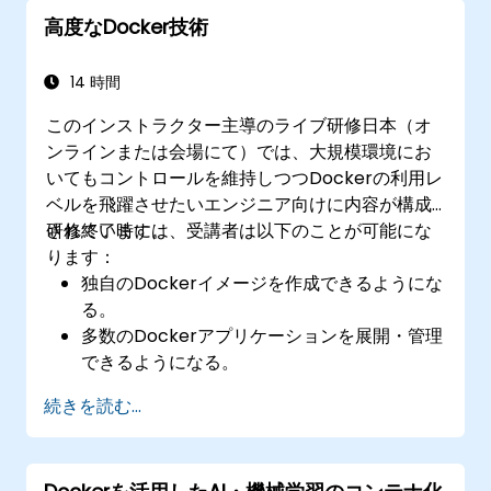
高度なDocker技術
14 時間
このインストラクター主導のライブ研修日本（オ
ンラインまたは会場にて）では、大規模環境にお
いてもコントロールを維持しつつDockerの利用レ
ベルを飛躍させたいエンジニア向けに内容が構成
されています。
研修終了時には、受講者は以下のことが可能にな
ります：
独自のDockerイメージを作成できるようにな
る。
多数のDockerアプリケーションを展開・管理
できるようになる。
さまざまなコンテナオーケストレーションソ
続きを読む...
リューションを比較検討し、最適なものを選
択できるようになる。
Dockerアプリケーション向けの継続的統合プ