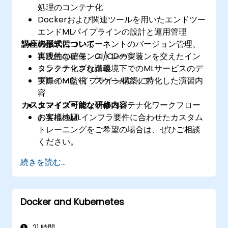
処理のコンテナ化
Dockerおよび関連ツールを用いたエンドツー
エンドMLパイプラインの設計と運用管理
講座の形式について
機械学習コンポーネントのバージョン管理、
再現性の確保、CI/CDの実装
実践的なデモンストレーションを交えたイン
コンテナ化された環境下でのMLサービスのデ
タラクティブな講義
プロイ・監視・スケールアップ
実際のMLパイプライン構築に特化した演習内
容
カスタマイズ可能な研修内容
エンドツーエンドのコンテナ化ワークフロー
の実地検証
お客様のMLインフラ要件に合わせたカスタム
トレーニングをご希望の場合は、ぜひご相談
ください。
続きを読む...
Docker and Kubernetes
21 時間