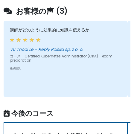
お客様の声 (3)
講師がどのように効果的に知識を伝えるか
Vu Thoai Le - Reply Polska sp. z o. o.
コース - Certified Kubernetes Administrator (CKA) - exam
preparation
コ
機械翻訳
今後のコース