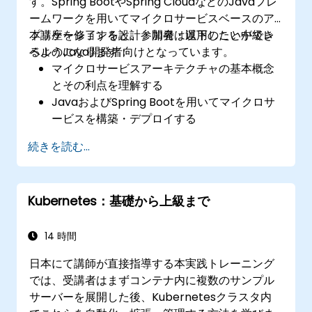
す。Spring BootやSpring CloudなどのJavaフレ
ームワークを用いてマイクロサービスベースのア
プリケーションを設計・開発・運用したい中級レ
本講座を修了すると、参加者は以下のことができ
ベルのJava開発者向けとなっています。
るようになります：
マイクロサービスアーキテクチャの基本概念
とその利点を理解する
JavaおよびSpring Bootを用いてマイクロサ
ービスを構築・デプロイする
サービス検出機能、設定管理システム、APIゲ
続きを読む...
ートウェイの実装方法を習得する
セキュリティ対策や監視機能の導入によりマ
イクロサービスを効果的に運用・拡張させる
Kubernetes：基礎から上級まで
DockerおよびKubernetesを用いてマイクロ
サービスをデプロイできる
14 時間
日本にて講師が直接指導する本実践トレーニング
では、受講者はまずコンテナ内に複数のサンプル
サーバーを展開した後、Kubernetesクラスタ内