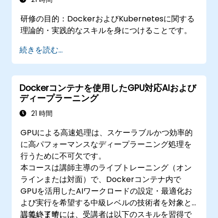
研修の目的：DockerおよびKubernetesに関する
理論的・実践的なスキルを身につけることです。
続きを読む...
Dockerコンテナを使用したGPU対応AIおよび
ディープラーニング
21 時間
GPUによる高速処理は、スケーラブルかつ効率的
に高パフォーマンスなディープラーニング処理を
行うために不可欠です。
本コースは講師主導のライブトレーニング（オン
ラインまたは対面）で、Dockerコンテナ内で
GPUを活用したAIワークロードの設定・最適化お
よび実行を希望する中級レベルの技術者を対象と
しています。
講義終了時には、受講者は以下のスキルを習得で