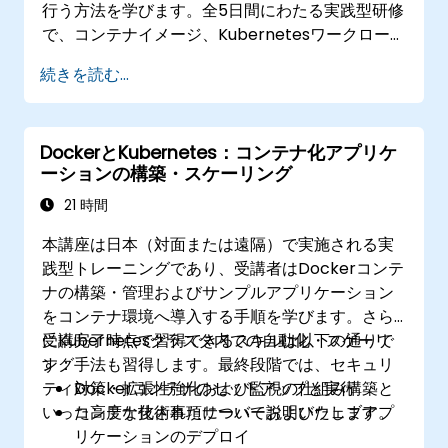
行う方法を学びます。全5日間にわたる実践型研修
で、コンテナイメージ、Kubernetesワークロー
ド、クラスター内ネットワーク、ストレージ管
続きを読む...
理、セキュリティ対策、監視手法および
OpenShift運用術までを扱います。受講者は現代
的なコンテナプラットフォームの運営能力ならび
DockerとKubernetes：コンテナ化アプリケ
に開発環境および本番環境におけるトラブル解決
ーションの構築・スケーリング
スキルを習得します。
21 時間
本講座は日本（対面または遠隔）で実施される実
践型トレーニングであり、受講者はDockerコンテ
ナの構築・管理およびサンプルアプリケーション
をコンテナ環境へ導入する手順を学びます。さら
にKubernetesクラスタ内での自動化・スケーリ
受講完了時点で習得できるスキルは以下の通りで
ング手法も習得します。最終段階では、セキュリ
す：
ティ対策・拡張性強化および監視の仕組み構築と
Dockerコンテナのセットアップと実行
いった高度な技術事項について説明いたします。
コンテナ化されたサーバーおよびウェブアプ
リケーションのデプロイ