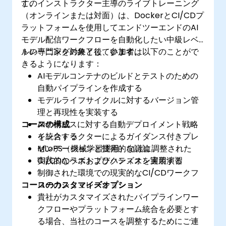
す。
このインストラクター主導のライブトレーニング
（オンラインまたは対面）は、DockerとCI/CDプ
ラットフォームを使用してエンドツーエンドのAI
モデル配信ワークフローを自動化したい中級レベ
ルの専門家を対象としています。
トレーニングの終了後、参加者は以下のことがで
きるようになります：
AIモデルコンテナのビルドとテストのための
自動パイプラインを作成する
モデルライフサイクルに対するバージョン管
理と再現性を実装する
コースの構成
AIサービスに対する自動デプロイメント戦略
を統合する
インストラクターによるガイダンス付きプレ
MLoPS（機械学習運用）向けに調整された
ゼンテーションと技術的な議論
CI/CDのベストプラクティスを適用する
実践的なラボおよびハンズオン実装演習
制御された環境での現実的なCI/CDワークフ
コースのカスタマイズオプション
ローのシミュレーション
貴社がカスタマイズされたパイプラインワー
クフローやプラットフォーム統合を必要とす
る場合、当社のコースを調整するためにご連