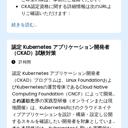
CKA認定資格に関する詳細情報は次のURLよ
りご確認いただけます：
https://training.linuxfoundation.org/certificatio
続きを読む...
kubernetes-administrator-cka
認定 Kubernetes アプリケーション開発者
（CKAD）試験対策
21 時間
認定 Kubernetes アプリケーション開発者
（CKAD）プログラムは、Linux Foundationおよ
びKubernetesの運営母体であるCloud Native
Computing Foundation（CNCF）によって開発
されました。
この講師主導の実践型研修（オンラインまたは現
地開催）は、Kubernetes向けのクラウドネイテ
ィブアプリケーションを設計・構築・設定し公開
するスキルを確認したい開発者を対象としていま