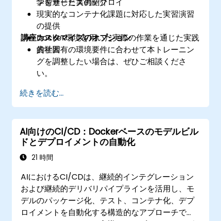
学習サービスのデプロイ
ンを通じた実例紹介
現実的なコンテナ化課題に対応した実習演習
の提供
講座カスタマイズのオプション
Docker環境を用いた実際の作業を通じた実践
的学習
貴社固有の環境要件に合わせて本トレーニン
グを調整したい場合は、ぜひご相談くださ
い。
続きを読む...
AI向けのCI/CD：Dockerベースのモデルビル
ドとデプロイメントの自動化
21 時間
AIにおけるCI/CDは、継続的インテグレーション
および継続的デリバリパイプラインを活用し、モ
デルのパッケージ化、テスト、コンテナ化、デプ
ロイメントを自動化する構造的なアプローチで