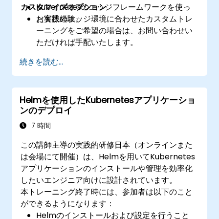
カスタマイズオプション
Kubernetesのエッジフレームワークを使っ
た実践経験。
お客様のエッジ環境に合わせたカスタムトレ
ーニングをご希望の場合は、お問い合わせい
ただければ手配いたします。
続きを読む...
Helmを使用したKubernetesアプリケーショ
ンのデプロイ
7 時間
この講師主導の実践的研修日本（オンラインまた
は会場にて開催）は、Helmを用いてKubernetes
アプリケーションのインストールや管理を効率化
したいエンジニア向けに設計されています。
本トレーニング終了時には、参加者は以下のこと
ができるようになります：
Helmのインストールおよび設定を行うこと