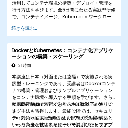
活用してコンテナ環境の構築・デプロイ・管理を
行う方法を学びます。全5日間にわたる実践型研修
で、コンテナイメージ、Kubernetesワークロー
ド、クラスター内ネットワーク、ストレージ管
続きを読む...
理、セキュリティ対策、監視手法および
OpenShift運用術までを扱います。受講者は現代
的なコンテナプラットフォームの運営能力ならび
DockerとKubernetes：コンテナ化アプリケ
に開発環境および本番環境におけるトラブル解決
ーションの構築・スケーリング
スキルを習得します。
21 時間
本講座は日本（対面または遠隔）で実施される実
践型トレーニングであり、受講者はDockerコンテ
ナの構築・管理およびサンプルアプリケーション
をコンテナ環境へ導入する手順を学びます。さら
にKubernetesクラスタ内での自動化・スケーリ
受講完了時点で習得できるスキルは以下の通りで
ング手法も習得します。最終段階では、セキュリ
す：
ティ対策・拡張性強化および監視の仕組み構築と
Dockerコンテナのセットアップと実行
いった高度な技術事項について説明いたします。
コンテナ化されたサーバーおよびウェブアプ