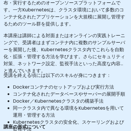
布・実行するためのオープンソースプラットフォームで
す。一方Kubernetesは、クラスタ環境において多数のコ
ンテナ化されたアプリケーションを大規模に展開し管理す
るためのツール群を提供します。
本講座は講師による対面またはオンラインの実践トレーニ
ングで、受講者はまずコンテナ内に複数のサンプルサーバ
ーを展開した後、Kubernetesクラスタ内でこれらを自動
化・拡張・管理する方法を学びます。さらにセキュリティ
対策、ネットワーク設定、監視手法といった高度な内容へ
と進んでいきます。
受講を終える頃には以下のスキルが身につきます：
Dockerコンテナのセットアップおよび実行方法
コンテナ化されたデータベースやサーバーの展開手順
Docker／Kubernetesクラスタの構築手法
同一クラスタ内で異なる環境をKubernetesを用いて
運用・管理する方法
Kubernetesクラスタの安全化、スケーリングおよび
講座の形式について
監視手法