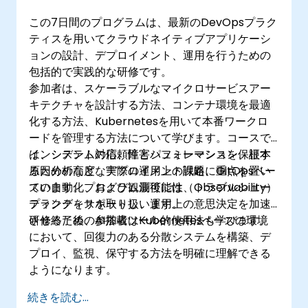
この7日間のプログラムは、最新のDevOpsプラク
ティスを用いてクラウドネイティブアプリケーシ
ョンの設計、デプロイメント、運用を行うための
包括的で実践的な研修です。
参加者は、スケーラブルなマイクロサービスアー
キテクチャを設計する方法、コンテナ環境を最適
化する方法、Kubernetesを用いて本番ワークロ
ードを管理する方法について学びます。コースで
は、システムの信頼性とパフォーマンスを保証す
インシデント対応、障害シュミレーション、根本
るための高度なデプロイメント戦略、GitOpsベー
原因分析など、実際の運用上の課題に重点を置い
スの自動化、および観測可能性（Observability）
ています。プログラム最後には、トラブルシュー
プラクティスを取り扱います。
ティングをサポートし、運用上の意思決定を加速
させるためのAI搭載ツール的使用法も学びます。
研修終了後、参加者はKubernetesベースの環境
において、回復力のある分散システムを構築、デ
プロイ、監視、保守する方法を明確に理解できる
ようになります。
続きを読む...