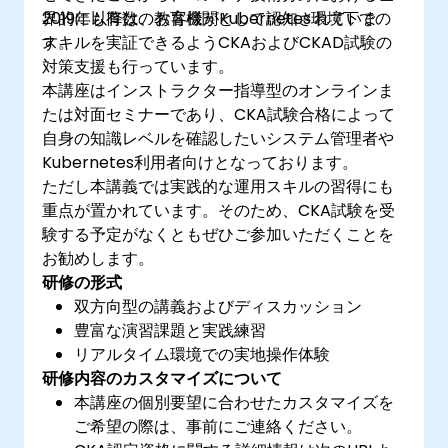
界的にも有数の教育機関として認知されていま
2019年以降は、お客様がKubernetes環境下での
す。
スキルを実証できるようCKAおよびCKAD試験の
対策支援も行っています。
本講座はインストラクター指導型のオンラインま
たは対面セミナーであり、CKA試験合格によって
自身の知識レベルを確認したいシステム管理者や
Kubernetes利用者向けとなっております。
ただし本講義では実践的な運用スキルの習得にも
重点が置かれています。そのため、CKA試験を受
験する予定がなくともぜひご参加いただくことを
お勧めします。
研修の形式
双方向型の講義およびディスカッション
豊富な演習課題と実践練習
リアルタイム環境での実地操作体験
研修内容のカスタマイズについて
本講座の個別要望に合わせたカスタマイズを
ご希望の際は、事前にご連絡ください。