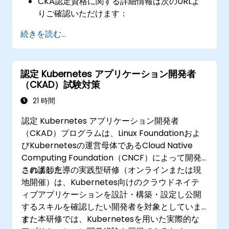
CKA認定資格に関する詳細情報は次のURLよ
りご確認いただけます：
https://training.linuxfoundation.org/certificatio
続きを読む...
kubernetes-administrator-cka
認定 Kubernetes アプリケーション開発者
（CKAD）試験対策
21 時間
認定 Kubernetes アプリケーション開発者
（CKAD）プログラムは、Linux Foundationおよ
びKubernetesの運営母体であるCloud Native
Computing Foundation（CNCF）によって開発
されました。
この講師主導の実践型研修（オンラインまたは現
地開催）は、Kubernetes向けのクラウドネイテ
ィブアプリケーションを設計・構築・設定し公開
するスキルを確認したい開発者を対象としていま
す。
また本研修では、Kubernetesを用いた実際的な