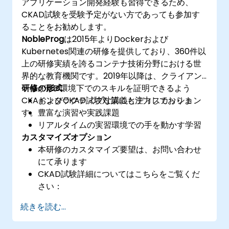
アプリケーション開発経験も習得できるため、
CKAD試験を受験予定がない方であっても参加す
ることをお勧めします。
NobleProg
は2015年よりDockerおよび
Kubernetes関連の研修を提供しており、360件以
上の研修実績を誇るコンテナ技術分野における世
界的な教育機関です。2019年以降は、クライアン
ト様がk8s環境下でのスキルを証明できるよう
研修の形式
CKAおよびCKAD試験対策にも注力しておりま
インタラクティブな講義とディスカッション
す。
豊富な演習や実践課題
リアルタイムの実習環境での手を動かす学習
カスタマイズオプション
本研修のカスタマイズ要望は、お問い合わせ
にて承ります
CKAD試験詳細についてはこちらをご覧くだ
さい：
https://training.linuxfoundation.org/certificatio
続きを読む...
kubernetes-application-developer-
ckad/