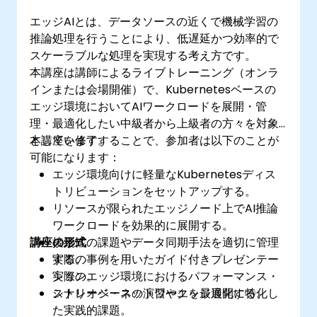
エッジAIとは、データソースの近くで機械学習の
推論処理を行うことにより、低遅延かつ効率的で
スケーラブルな処理を実現する考え方です。
本講座は講師によるライブトレーニング（オンラ
インまたは会場開催）で、Kubernetesベースの
エッジ環境においてAIワークロードを展開・管
理・最適化したい中級者から上級者の方々を対象
としています。
本講座を修了することで、参加者は以下のことが
可能になります：
エッジ環境向けに軽量なKubernetesディス
トリビューションをセットアップする。
リソースが限られたエッジノード上でAI推論
ワークロードを効果的に展開する。
講座の形式
接続性の課題やデータ同期手法を適切に管理
する。
実際の事例を用いたガイド付きプレゼンテー
実際のエッジ環境におけるパフォーマンス・
ション。
ストレージ・ネットワークを最適化する。
シナリオベースの演習やエッジ展開に特化し
た実践的課題。