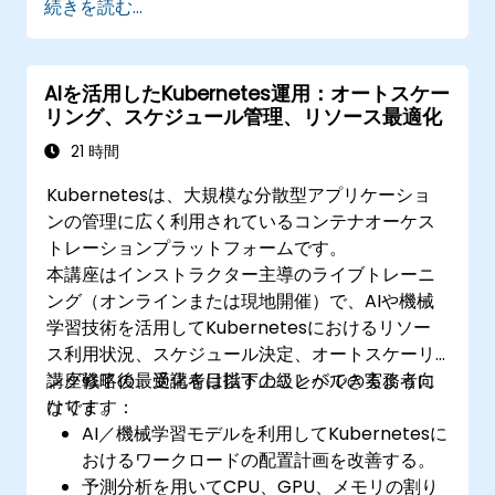
続きを読む...
導入
本番環境におけるマイクロサービスの健全性
の監視と維持
AIを活用したKubernetes運用：オートスケー
Kubernetes環境においてセキュリティとコ
リング、スケジュール管理、リソース最適化
ンプライアンスに関するベストプラクティス
の適用
21 時間
Kubernetesは、大規模な分散型アプリケーショ
ンの管理に広く利用されているコンテナオーケス
トレーションプラットフォームです。
本講座はインストラクター主導のライブトレーニ
ング（オンラインまたは現地開催）で、AIや機械
学習技術を活用してKubernetesにおけるリソー
ス利用状況、スケジュール決定、オートスケーリ
ング戦略の最適化を目指す上級レベルの実務者向
講座修了後、受講者は以下のことができるように
けです。
なります：
AI／機械学習モデルを利用してKubernetesに
おけるワークロードの配置計画を改善する。
予測分析を用いてCPU、GPU、メモリの割り