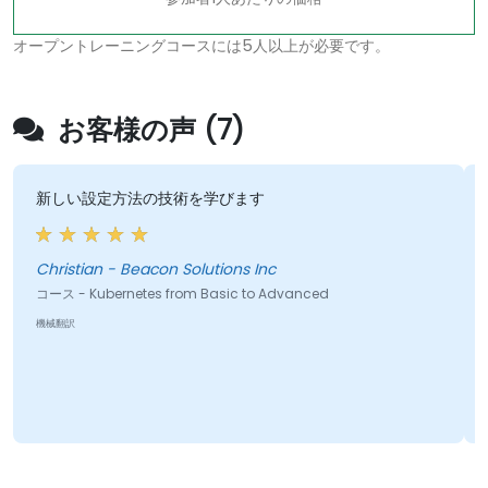
オープントレーニングコースには5人以上が必要です。
お客様の声 (7)
新しい設定方法の技術を学びます
背
Christian - Beacon Solutions Inc
Ev
コース - Kubernetes from Basic to Advanced
コー
機械翻訳
機械