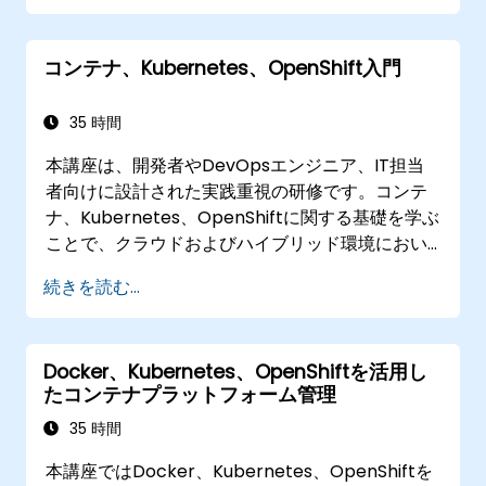
コンテナ、Kubernetes、OpenShift入門
35 時間
本講座は、開発者やDevOpsエンジニア、IT担当
者向けに設計された実践重視の研修です。コンテ
ナ、Kubernetes、OpenShiftに関する基礎を学ぶ
ことで、クラウドおよびハイブリッド環境におい
て効率的なアプリケーション提供を行うためのス
続きを読む...
キルが身につきます。具体的には、コンテナ化さ
れたアプリケーションの構築方法やKubernetes
リソースの管理手法、OpenShiftを活用した現代
Docker、Kubernetes、OpenShiftを活用し
的な開発・運用フローの実践が可能になります。
たコンテナプラットフォーム管理
35 時間
本講座ではDocker、Kubernetes、OpenShiftを