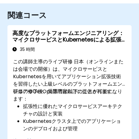
関連コース
高度なプラットフォームエンジニアリング：
マイクロサービスとKubernetesによる拡張
性の確保
35 時間
この講師主導のライブ研修 日本（オンラインまた
は会場での開催）は、マイクロサービスと
Kubernetesを用いてアプリケーション拡張技術
を習得したい上級レベルのプラットフォームエン
ジニアやDevOps専門家向けに提供されます。
研修の修了後、受講者は以下のことが可能になり
ます：
拡張性に優れたマイクロサービスアーキテク
チャの設計と実装
Kubernetesクラスタ上でのアプリケーショ
ンのデプロイおよび管理
Helmチャートを活用した効率的なサービスの