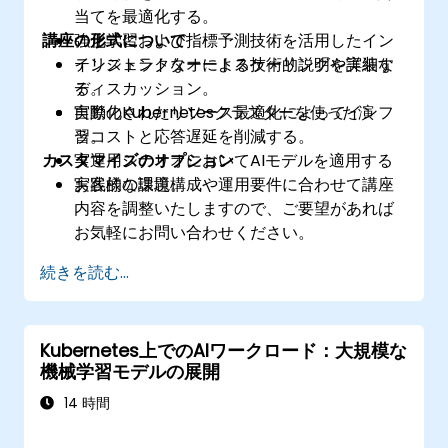
当てを最適化する。
講座の形式について
強化学習および指標予測技術を活用したイン
テリジェントなオートスケーリングを実装す
インストラクターによる技術的説明や詳細な
る。
ディスカッション。
自動化されたリソース最適化によってインフ
実際のKubernetesクラスターを使った演
ラコストと応答遅延を削減する。
習。
カスタマイズのオプション
​実運用シナリオにおいてAIモデルを適用する
実践的な課題。
お客様の環境構成や運用要件に合わせて講座
内容を調整いたしますので、ご要望があれば
お気軽にお問い合わせください。
続きを読む...
Kubernetes上でのAIワークロード：大規模な
機械学習モデルの展開
14 時間