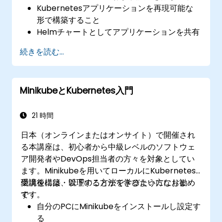
Kubernetesアプリケーションを再現可能な
形で構築すること
​Helmチャートとしてアプリケーションを共有
すること
続きを読む...
Helmチャート形式で提供されるサードパーテ
ィ製アプリケーションを実行すること
Helmパッケージのリリース状況を管理するこ
MinikubeとKubernetes入門
と
21 時間
日本（オンラインまたはオンサイト）で開催され
る本講座は、初心者から中級レベルのソフトウェ
ア開発者やDevOps担当者の方々を対象としてい
ます。Minikubeを用いてローカルにKubernetes
環境を構築・管理する方法を学びたい方にお勧め
受講後には、以下のことができるようになりま
です。
す：
自分のPCにMinikubeをインストールし設定す
る