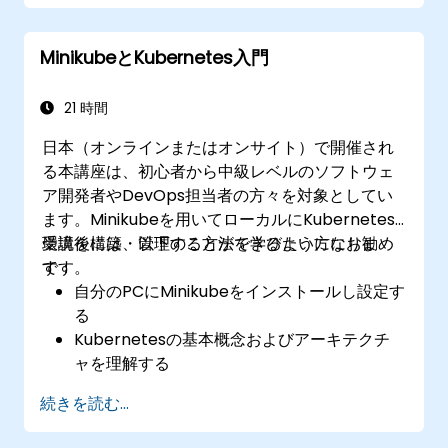
­Calicoとの連携により高度なネットワークポ
リシーやセキュリティを実現する方法
MinikubeとKubernetes入門
21 時間
日本（オンラインまたはオンサイト）で開催され
る本講座は、初心者から中級レベルのソフトウェ
ア開発者やDevOps担当者の方々を対象としてい
ます。Minikubeを用いてローカルにKubernetes
環境を構築・管理する方法を学びたい方にお勧め
受講後には、以下のことができるようになりま
です。
す：
自分のPCにMinikubeをインストールし設定す
る
Kubernetesの基本概念およびアーキテクチ
ャを理解する
kubectlやMinikubeダッシュボードを用いて
続きを読む...
コンテナのデプロイと管理を行う
Kubernetes向けの永続ストレージやネット