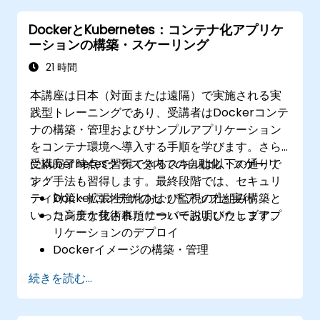
的なコンテナプラットフォームの運営能力ならび
DockerとKubernetes：コンテナ化アプリケ
に開発環境および本番環境におけるトラブル解決
ーションの構築・スケーリング
スキルを習得します。
21 時間
本講座は日本（対面または遠隔）で実施される実
践型トレーニングであり、受講者はDockerコンテ
ナの構築・管理およびサンプルアプリケーション
をコンテナ環境へ導入する手順を学びます。さら
にKubernetesクラスタ内での自動化・スケーリ
受講完了時点で習得できるスキルは以下の通りで
ング手法も習得します。最終段階では、セキュリ
す：
ティ対策・拡張性強化および監視の仕組み構築と
Dockerコンテナのセットアップと実行
いった高度な技術事項について説明いたします。
コンテナ化されたサーバーおよびウェブアプ
リケーションのデプロイ
Dockerイメージの構築・管理
DockerとKubernetesクラスタの構築方法
続きを読む...
Kubernetesを活用した分散型ウェブアプリ
ケーションの運用・管理
Kubernetesクラスタの安全性確保・拡張性