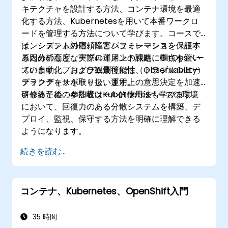
キテクチャを設計する方法、コンテナ環境を最適
化する方法、Kubernetesを用いて本番ワークロ
ードを管理する方法について学びます。コースで
は、システムの信頼性とパフォーマンスを保証す
インシデント対応、障害シュミレーション、根本
るための高度なデプロイメント戦略、GitOpsベー
原因分析など、実際の運用上の課題に重点を置い
スの自動化、および観測可能性（Observability）
ています。プログラム最後には、トラブルシュー
プラクティスを取り扱います。
ティングをサポートし、運用上の意思決定を加速
させるためのAI搭載ツール的使用法も学びます。
研修終了後、参加者はKubernetesベースの環境
において、回復力のある分散システムを構築、デ
プロイ、監視、保守する方法を明確に理解できる
ようになります。
続きを読む...
コンテナ、Kubernetes、OpenShift入門
35 時間