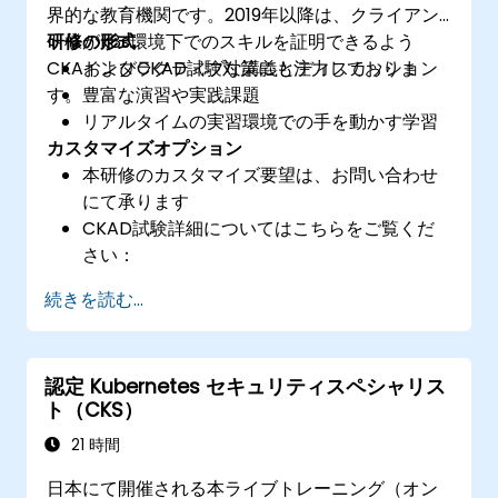
界的な教育機関です。2019年以降は、クライアン
ト様がk8s環境下でのスキルを証明できるよう
研修の形式
CKAおよびCKAD試験対策にも注力しておりま
インタラクティブな講義とディスカッション
す。
豊富な演習や実践課題
リアルタイムの実習環境での手を動かす学習
カスタマイズオプション
本研修のカスタマイズ要望は、お問い合わせ
にて承ります
CKAD試験詳細についてはこちらをご覧くだ
さい：
https://training.linuxfoundation.org/certificatio
続きを読む...
kubernetes-application-developer-
ckad/
認定 Kubernetes セキュリティスペシャリス
ト（CKS）
21 時間
日本にて開催される本ライブトレーニング（オン