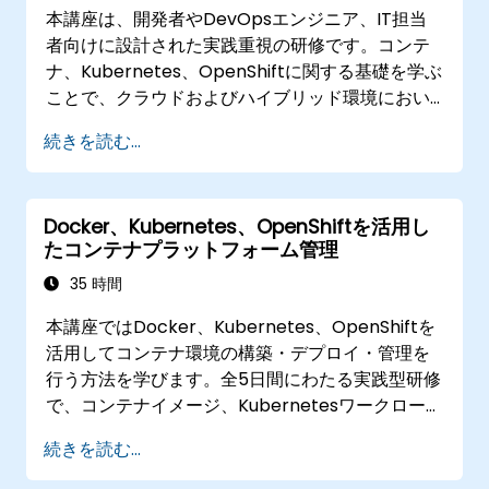
本講座は、開発者やDevOpsエンジニア、IT担当
者向けに設計された実践重視の研修です。コンテ
ナ、Kubernetes、OpenShiftに関する基礎を学ぶ
ことで、クラウドおよびハイブリッド環境におい
て効率的なアプリケーション提供を行うためのス
続きを読む...
キルが身につきます。具体的には、コンテナ化さ
れたアプリケーションの構築方法やKubernetes
リソースの管理手法、OpenShiftを活用した現代
Docker、Kubernetes、OpenShiftを活用し
的な開発・運用フローの実践が可能になります。
たコンテナプラットフォーム管理
35 時間
本講座ではDocker、Kubernetes、OpenShiftを
活用してコンテナ環境の構築・デプロイ・管理を
行う方法を学びます。全5日間にわたる実践型研修
で、コンテナイメージ、Kubernetesワークロー
ド、クラスター内ネットワーク、ストレージ管
続きを読む...
理、セキュリティ対策、監視手法および
OpenShift運用術までを扱います。受講者は現代