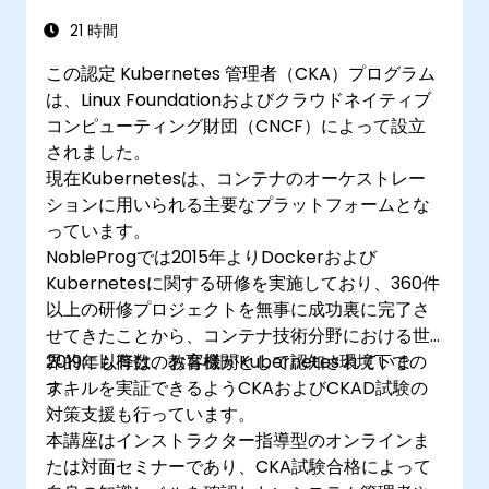
21 時間
この認定 Kubernetes 管理者（CKA）プログラム
は、Linux Foundationおよびクラウドネイティブ
コンピューティング財団（CNCF）によって設立
されました。
現在Kubernetesは、コンテナのオーケストレー
ションに用いられる主要なプラットフォームとな
っています。
NobleProgでは2015年よりDockerおよび
Kubernetesに関する研修を実施しており、360件
以上の研修プロジェクトを無事に成功裏に完了さ
せてきたことから、コンテナ技術分野における世
界的にも有数の教育機関として認知されていま
2019年以降は、お客様がKubernetes環境下での
す。
スキルを実証できるようCKAおよびCKAD試験の
対策支援も行っています。
本講座はインストラクター指導型のオンラインま
たは対面セミナーであり、CKA試験合格によって