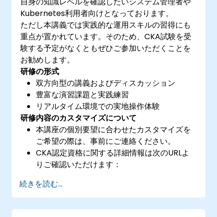
自身の知識レベルを確認したいシステム管理者や
Kubernetes利用者向けとなっております。
ただし本講義では実践的な運用スキルの習得にも
重点が置かれています。そのため、CKA試験を受
験する予定がなくともぜひご参加いただくことを
お勧めします。
研修の形式
双方向型の講義およびディスカッション
豊富な演習課題と実践練習
リアルタイム環境での実地操作体験
研修内容のカスタマイズについて
本講座の個別要望に合わせたカスタマイズを
ご希望の際は、事前にご連絡ください。
CKA認定資格に関する詳細情報は次のURLよ
りご確認いただけます：
https://training.linuxfoundation.org/certificatio
続きを読む...
kubernetes-administrator-cka