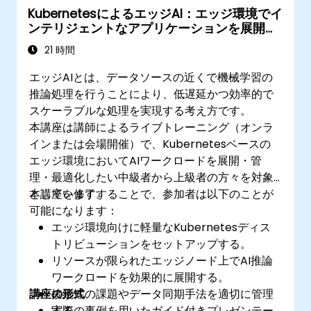
KubernetesによるエッジAI：エッジ環境でイ
向上・監視設定
ンテリジェントなアプリケーションを展開す
る
21 時間
エッジAIとは、データソースの近くで機械学習の
推論処理を行うことにより、低遅延かつ効率的で
スケーラブルな処理を実現する考え方です。
本講座は講師によるライブトレーニング（オンラ
インまたは会場開催）で、Kubernetesベースの
エッジ環境においてAIワークロードを展開・管
理・最適化したい中級者から上級者の方々を対象
としています。
本講座を修了することで、参加者は以下のことが
可能になります：
エッジ環境向けに軽量なKubernetesディス
トリビューションをセットアップする。
リソースが限られたエッジノード上でAI推論
ワークロードを効果的に展開する。
講座の形式
接続性の課題やデータ同期手法を適切に管理
する。
実際の事例を用いたガイド付きプレゼンテー