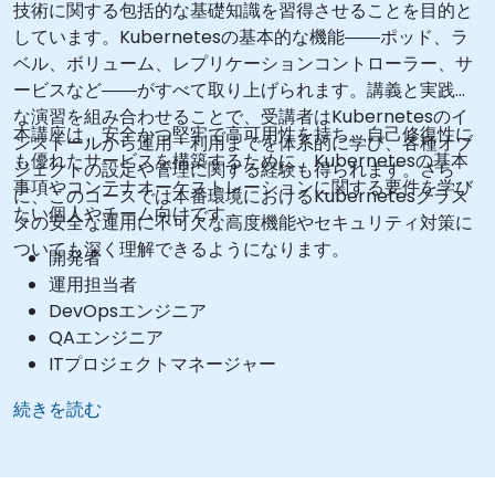
技術に関する包括的な基礎知識を習得させることを目的と
しています。Kubernetesの基本的な機能――ポッド、ラ
ベル、ボリューム、レプリケーションコントローラー、サ
ービスなど――がすべて取り上げられます。講義と実践的
な演習を組み合わせることで、受講者はKubernetesのイ
本講座は、安全かつ堅牢で高可用性を持ち、自己修復性に
ンストールから運用・利用までを体系的に学び、各種オブ
も優れたサービスを構築するために、Kubernetesの基本
ジェクトの設定や管理に関する経験も得られます。さら
事項やコンテナオーケストレーションに関する要件を学び
に、このコースでは本番環境におけるKubernetesクラス
たい個人やチーム向けです。
タの安全な運用に不可欠な高度機能やセキュリティ対策に
ついても深く理解できるようになります。
開発者
運用担当者
DevOpsエンジニア
QAエンジニア
ITプロジェクトマネージャー
続きを読む