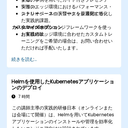
実際のエッジ環境におけるパフォーマンス・
ション。
ストレージ・ネットワークを最適化する。
シナリオベースの演習やエッジ展開に特化し
た実践的課題。
カスタマイズオプション
Kubernetesのエッジフレームワークを使っ
た実践経験。
お客様のエッジ環境に合わせたカスタムトレ
ーニングをご希望の場合は、お問い合わせい
ただければ手配いたします。
続きを読む...
Helmを使用したKubernetesアプリケーショ
ンのデプロイ
7 時間
この講師主導の実践的研修日本（オンラインまた
は会場にて開催）は、Helmを用いてKubernetes
アプリケーションのインストールや管理を効率化