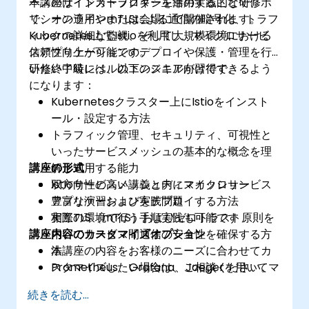
ースのサイドカープロキシを活用することで、ポ
本講座はインストラクター主導の実践的な研修
リシーの適用やmTLSによる通信の暗号化、トラフ
で、オンラインまたは会場にて開催されます。
ィックの詳細な監視、そして大規模環境における
Kubernetes上でIstioを利用し、マイクロサービ
信頼性向上が可能です。
スアプリケーションのデプロイや保護・管理を行
いたい中級レベルのエンジニア向けです。
研修終了時には、以下のスキルが習得できるよう
になります：
Kubernetesクラスター上にIstioをインスト
ール・設定する方法
トラフィック管理、セキュリティ、可視性と
いったサービスメッシュの基本的な概念を理
講座の形式
解し適用する能力
Istioサービスメッシュ内にマイクロサービス
双方向性の高い講義とディスカッション
アプリケーションをデプロイする方法
豊富な演習および実践問題
相互TLS（mTLS）およびゼロトラスト原則を
実際の環境で行う手順実践も可能です
講座内容のカスタマイズオプション
用いてサービス間通信の安全性を確保する方
法
本講座の内容をお客様のニーズに合わせてカ
Prometheus、Grafana、Jaegerを用いてマ
スタマイズしたい場合は、ご相談ください。
イクロサービスの監視・追跡・トラブルシュ
続きを読む...
ーティングを行う技術