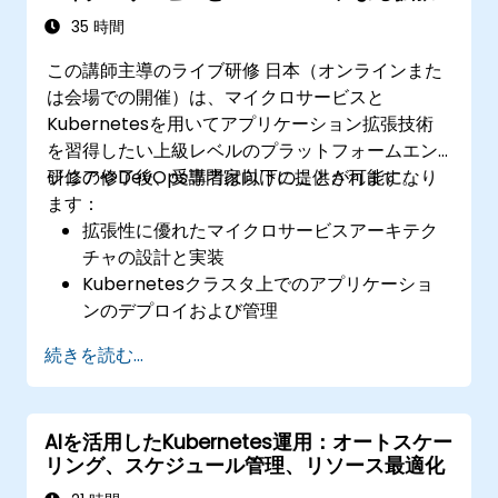
性の確保
35 時間
この講師主導のライブ研修 日本（オンラインまた
は会場での開催）は、マイクロサービスと
Kubernetesを用いてアプリケーション拡張技術
を習得したい上級レベルのプラットフォームエン
ジニアやDevOps専門家向けに提供されます。
研修の修了後、受講者は以下のことが可能になり
ます：
拡張性に優れたマイクロサービスアーキテク
チャの設計と実装
Kubernetesクラスタ上でのアプリケーショ
ンのデプロイおよび管理
Helmチャートを活用した効率的なサービスの
続きを読む...
導入
本番環境におけるマイクロサービスの健全性
の監視と維持
AIを活用したKubernetes運用：オートスケー
Kubernetes環境においてセキュリティとコ
リング、スケジュール管理、リソース最適化
ンプライアンスに関するベストプラクティス
の適用