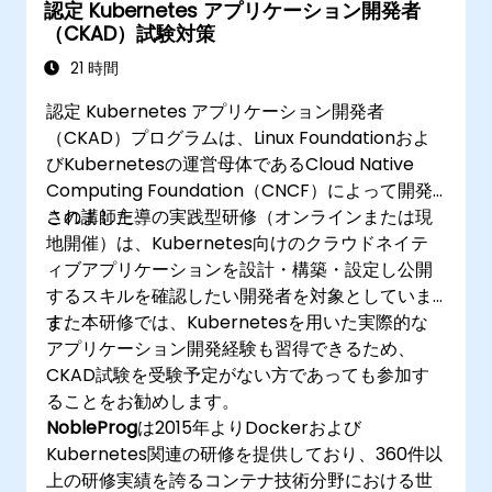
認定 Kubernetes アプリケーション開発者
（CKAD）試験対策
21 時間
認定 Kubernetes アプリケーション開発者
（CKAD）プログラムは、Linux Foundationおよ
びKubernetesの運営母体であるCloud Native
Computing Foundation（CNCF）によって開発
されました。
この講師主導の実践型研修（オンラインまたは現
地開催）は、Kubernetes向けのクラウドネイテ
ィブアプリケーションを設計・構築・設定し公開
するスキルを確認したい開発者を対象としていま
す。
また本研修では、Kubernetesを用いた実際的な
アプリケーション開発経験も習得できるため、
CKAD試験を受験予定がない方であっても参加す
ることをお勧めします。
NobleProg
は2015年よりDockerおよび
Kubernetes関連の研修を提供しており、360件以
上の研修実績を誇るコンテナ技術分野における世