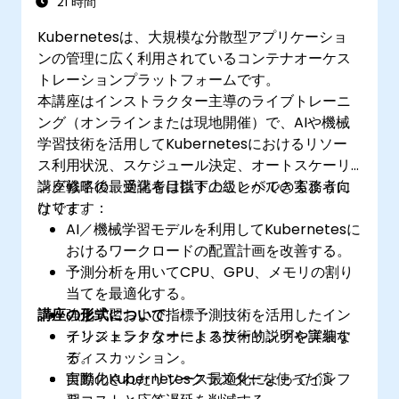
21 時間
Kubernetesは、大規模な分散型アプリケーショ
ンの管理に広く利用されているコンテナオーケス
トレーションプラットフォームです。
本講座はインストラクター主導のライブトレーニ
ング（オンラインまたは現地開催）で、AIや機械
学習技術を活用してKubernetesにおけるリソー
ス利用状況、スケジュール決定、オートスケーリ
ング戦略の最適化を目指す上級レベルの実務者向
講座修了後、受講者は以下のことができるように
けです。
なります：
AI／機械学習モデルを利用してKubernetesに
おけるワークロードの配置計画を改善する。
予測分析を用いてCPU、GPU、メモリの割り
当てを最適化する。
講座の形式について
強化学習および指標予測技術を活用したイン
テリジェントなオートスケーリングを実装す
インストラクターによる技術的説明や詳細な
る。
ディスカッション。
自動化されたリソース最適化によってインフ
実際のKubernetesクラスターを使った演