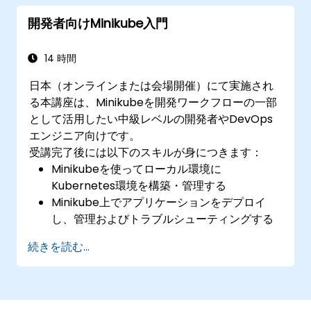
ワーク環境を構築する
開発者向けMinikube入門
アプリケーションの開発・テスト・デバッグ
にMinikubeを活用する
14 時間
日本（オンラインまたは会場開催）にて実施され
る本講座は、Minikubeを開発ワークフローの一部
として活用したい中級レベルの開発者やDevOps
エンジニア向けです。
受講完了後には以下のスキルが身につきます：
Minikubeを使ってローカル環境に
Kubernetes環境を構築・管理する
Minikube上でアプリケーションをデプロイ
し、管理およびトラブルシューティングする
方法を習得する
続きを読む...
CI/CDパイプラインへMinikubeを統合する手
法を理解する
高度な機能活用により開発フローを最適化で
きる