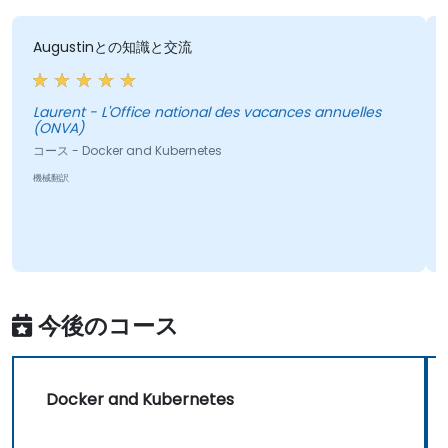
Augustinとの知識と交流
学
Laurent - L'Office national des vacances annuelles
(ONVA)
Laurent - L
(
コース - Docker and Kubernetes
コ
機械翻訳
機
今後のコース
Docker and Kubernetes