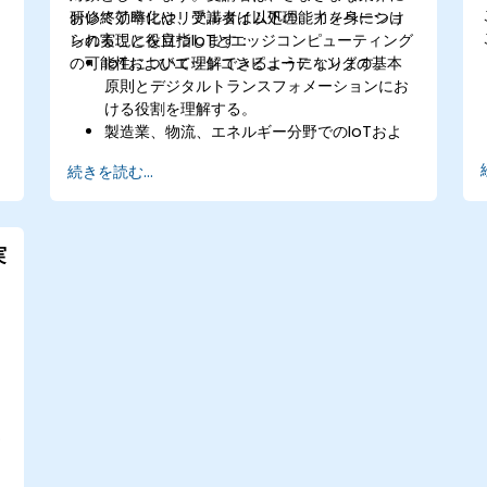
おいて効率化やリアルタイム処理、イノベーショ
研修終了時には、受講者は以下の能力を身につけ
ンの実現に役立つIoTとエッジコンピューティング
られることを目指します：
の可能性について理解できるようになります。
IoTおよびエッジコンピューティングの基本
原則とデジタルトランスフォメーションにお
ける役割を理解する。
製造業、物流、エネルギー分野でのIoTおよ
びエッジコンピューティングの適用例を特定
続きを読む...
できる。
エッジコンピューティングとクラウドコンピ
ューティングのアーキテクチャや導入シナリ
オの違いを説明できる。
実
予知保全やリアルタイムな意思決定に向けた
エッジコンピューティングソリューションを
実装できる。