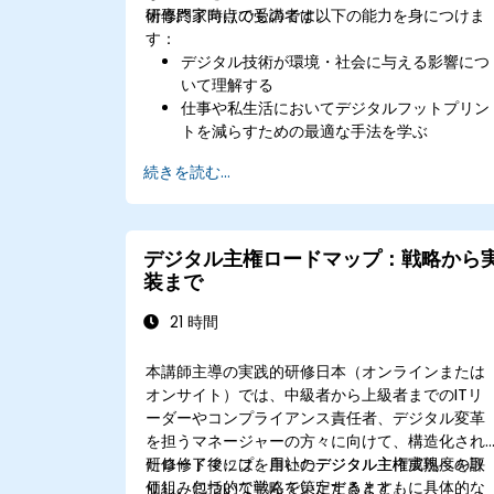
術専門家向けのものです。
研修終了時点で受講者は以下の能力を身につけま
す：
デジタル技術が環境・社会に与える影響につ
いて理解する
仕事や私生活においてデジタルフットプリン
トを減らすための最適な手法を学ぶ
持続可能なデジタルサービス構築におけるエ
続きを読む...
コデザインの知識を獲得する
業務において責任あるデジタル実践法を導入
できるようになる
デジタル主権ロードマップ：戦略から
装まで
21 時間
本講師主導の実践的研修日本（オンラインまたは
オンサイト）では、中級者から上級者までのITリ
ーダーやコンプライアンス責任者、デジタル変革
を担うマネージャーの方々に向けて、構造化され
たロードマップを用いたデジタル主権実現への取
研修修了後には、自社のデジタル主権成熟度を評
り組みについて学んでいただきます。
価し、包括的な戦略を策定するとともに具体的な