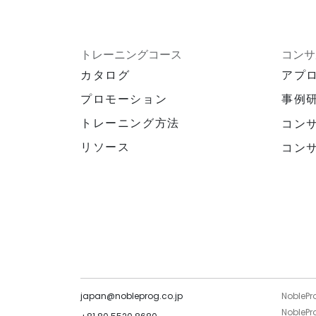
トレーニングコース
コンサ
カタログ
アプ
プロモーション
事例
トレーニング方法
コン
リソース
コン
japan@nobleprog.co.jp
NoblePr
NoblePro