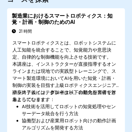
製造業におけるスマートロボティクス：知
覚・計画・制御のためのAI
21 時間
スマートロボティクスとは、ロボットシステムに
人工知能を統合することで、知覚能力や意思決
定、自律的な制御機能を向上させる技術です。
本講座は、インストラクターが直接指導するオン
ラインまたは現地での実践型トレーニングで、ス
マート製造環境においてAIを用いた知覚・計画・
制御の実装を目指す上級ロボティクスエンジニア
やシステムインテグレーター、自動化担当者を対
講座終了後には、参加者は以下の能力を習得でき
象としています。
るようになります：
AI技術を活用してロボットの知覚処理やセン
サーデータ統合を行う方法
協働型および産業用ロボット向けの動作計画
アルゴリズムを開発する方法