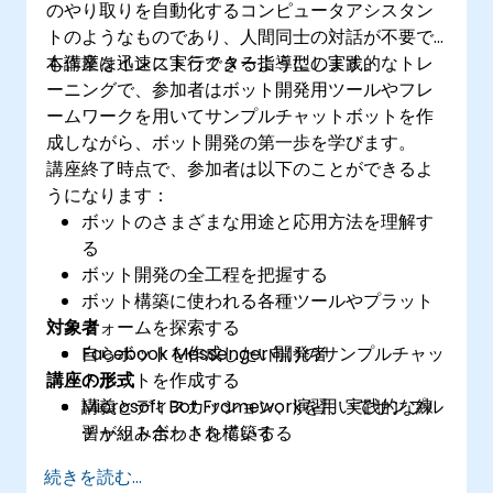
のやり取りを自動化するコンピュータアシスタン
トのようなものであり、人間同士の対話が不要で
も作業を迅速に実行できるようにします。
本講座はインストラクター指導型の実践的なトレ
ーニングで、参加者はボット開発用ツールやフレ
ームワークを用いてサンプルチャットボットを作
成しながら、ボット開発の第一歩を学びます。
講座終了時点で、参加者は以下のことができるよ
うになります：
ボットのさまざまな用途と応用方法を理解す
る
ボット開発の全工程を把握する
ボット構築に使われる各種ツールやプラット
対象者
フォームを探索する
Facebook Messenger向けのサンプルチャッ
自らボットを作成したい開発者
講座の形式
トボットを作成する
Microsoft Bot Frameworkを用いてサンプル
講義とディスカッション、演習、実践的な練
チャットボットを構築する
習が組み合わされている
続きを読む...