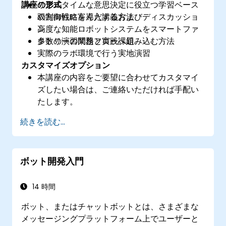
講座の形式
リアルタイムな意思決定に役立つ学習ベース
の制御戦略を導入する方法
双方向性に富んだ講義およびディスカッショ
高度な知能ロボットシステムをスマートファ
ン
クトリーの業務フローへ組み込む方法
多数の演習問題と実践課題
実際のラボ環境で行う実地演習
カスタマイズオプション
本講座の内容をご要望に合わせてカスタマイ
ズしたい場合は、ご連絡いただければ手配い
たします。
続きを読む...
ボット開発入門
14 時間
ボット、またはチャットボットとは、さまざまな
メッセージングプラットフォーム上でユーザーと