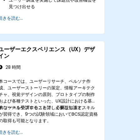
見つけ出せる
ユーザーペルソナやユーザージャーニーマッ
続きを読む...
プを作成できる
反復的にアイデアを考案し、プロトタイプ
化・検証できる
実際のプロジェクトにおいてデザイン思考フ
レームワークを用いることができる
ユーザーエクスペリエンス（UX）デザ
イン
28 時間
本コースでは、ユーザーリサーチ、ペルソナ作
成、ユーザーストーリーの策定、情報アーキテク
チャ、視覚デザインの原則、プロトタイプの制作
および各種テストといった、UX設計における基本
的なツールやプロセスを詳しく解説します。
本コースを受講することで、必要な知識とスキル
が習得でき、9つの試験領域においてBCS認定資格
の取得も可能となります。
続きを読む...