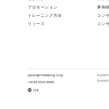
プロモーション
事例
トレーニング方法
コン
リソース
コン
japan@nobleprog.co.jp
NoblePr
NoblePro
+81 80 5520 8680
日本