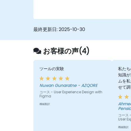
最終更新日:
2025-10-30
お客様の声(4)
ツールの実験
私たち
知識が
ムを私
Nuwan Gunaratne - AZQORE
せて調
コース - User Experience Design with
提供し
Figma
る分野
Ahmed
機械翻訳
経験に
Pensio
直面し
コース - 
ために
User Ex
機械翻訳