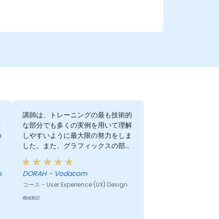
チ
講師は、トレーニングの最も技術的
ザ
な部分でも多くの実例を用いて理解
の
しやすいように最大限の努力をしま
した。また、グラフィックスの部分
、
も大変気に入りました。今後、私の
る
大多数のプレゼンテーションで活用
s
DORAH - Vodacom
も
できると思います。
コース - User Experience (UX) Design
、
行
機械翻訳
ス