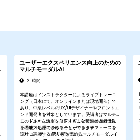
ユーザーエクスペリエンス向上のための
マルチモーダルAI
21 時間
本講座はインストラクターによるライブトレーニ
イ
ング（日本にて、オンラインまたは現地開催）で
あり、中級レベルのUX/UIデザイナーやフロントエ
ンド開発者を対象としています。受講者はマルチ
モーダルAIを活用し、さまざまな種類の入力情報
このトレーニングを修了することで、参加者は以
を理解・処理できるユーザーインターフェースを
下の能力を身につけることができます：
に
設計・実装する方法を学びます。
ユーザーの関与度を高めるマルチモーダルイ