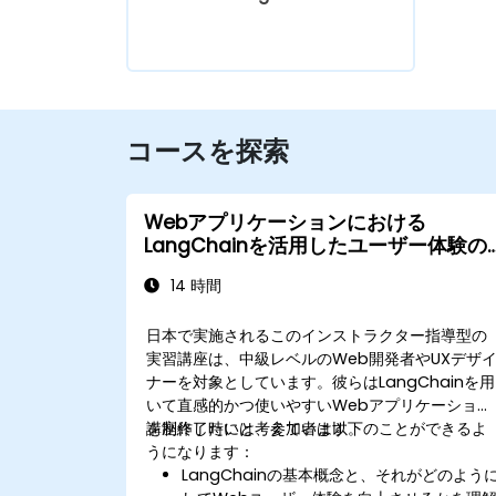
コースを探索
Webアプリケーションにおける
LangChainを活用したユーザー体験の
向上
14 時間
日本で実施されるこのインストラクター指導型の
実習講座は、中級レベルのWeb開発者やUXデザ
ナーを対象としています。彼らはLangChainを用
いて直感的かつ使いやすいWebアプリケーション
を制作したいと考えています。
講座終了時には、参加者は以下のことができるよ
うになります：
LangChainの基本概念と、それがどのよう