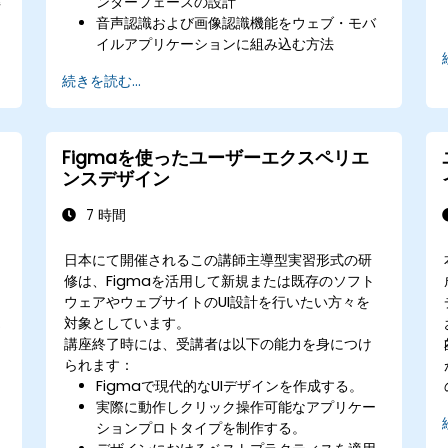
解
ンターフェースの設計
音声認識および画像認識機能をウェブ・モバ
イルアプリケーションに組み込む方法
マルチモーダルデータを用いて適応性と応答
続きを読む...
性の高いUIを構築する技術
ユーザーデータの収集・処理における倫理的
機
側面への理解
Figmaを使ったユーザーエクスペリエ
リ
ンスデザイン
7 時間
日本にて開催されるこの講師主導型実習形式の研
修は、Figmaを活用して新規または既存のソフト
ウェアやウェブサイトのUI設計を行いたい方々を
対象としています。
講座終了時には、受講者は以下の能力を身につけ
られます：
Figmaで現代的なUIデザインを作成する。
実際に動作しクリック操作可能なアプリケー
ションプロトタイプを制作する。