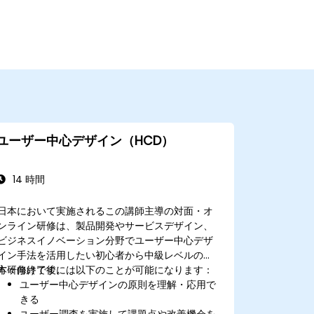
ユーザー中心デザイン（HCD）
14 時間
日本において実施されるこの講師主導の対面・オ
ンライン研修は、製品開発やサービスデザイン、
ビジネスイノベーション分野でユーザー中心デザ
イン手法を活用したい初心者から中級レベルの
方々向けです。
本研修終了後には以下のことが可能になります：
ユーザー中心デザインの原則を理解・応用で
きる
ユーザー調査を実施して課題点や改善機会を