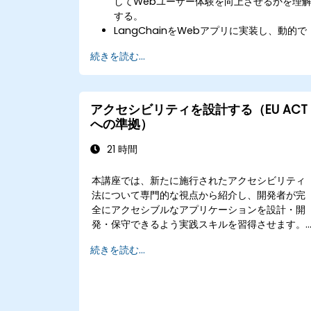
してWebユーザー体験を向上させるかを理
する。
LangChainをWebアプリに実装し、動的で
応答性の高いインターフェースを作り出す。
続きを読む...
APIをWebアプリに統合することで相互作用
性とユーザーのエンゲージメントを高める。
LangChainが提供する高度なカスタマイズ
能を用いてユーザー体験を最適化する。
アクセシビリティを設計する（EU ACT
ユーザーの行動データを分析し、Webアプ
への準拠）
のパフォーマンスおよび体験の微調整を行
う。
21 時間
本講座では、新たに施行されたアクセシビリティ
法について専門的な視点から紹介し、開発者が完
全にアクセシブルなアプリケーションを設計・開
発・保守できるよう実践スキルを習得させます。
まずはこの法律の重要性や影響に関する解説を行
続きを読む...
い、その後すぐに実際のコーディング演習やツー
ル、テスト手法へと移行し、障害を持つユーザー
にも配慮したインクルージブな製品づくりを支援
します。