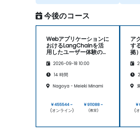
今後のコース
Webアプリケーションに
ア
おけるLangChainを活
する
用したユーザー体験の向
拠
上
2026-09-18 10:00
2
14 時間
2
Nagoya - Meieki Minami
東
¥ 455544 ~
¥ 911088 ~
¥
(オンライン)
(
(教室)