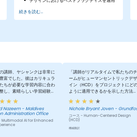
デザインにおけるベストプラクティスを適用
する。
続きを読む...
デザインプロジェクトの完成までの時間を短
縮する。
Figmaを用いて他のデザイナーや開発者と協
力して作業を行う。
の講師、ヤシャンクは非常に
「講師がリアルタイムで私たちの
豊富でした。彼はカリキュラ
ームがヒューマンセントリックデ
たちが必要な学習内容に合わ
イン（HCD）をプロジェクトにど
整し、素晴らしい学習経験を
ように適用できるかを示した方法
てくれました。彼が教えてい
は、非常に感謝しています。また
への理解は印象的で、実際の
講師がプロジェクト全体を理解す
 Nazeem - Maldives
Nichole Bryant Joven - Grundfo
基づく洞察を共有し、仕事で
ために時間を費やしてくれたこと
n Administration Office
コース - Human-Centered Design
ている実際の問題を解決する
素晴らしい点でした。これにより
(HCD)
Multimodal AI for Enhanced
支援してくれました。
UXとUIへのアプローチをより良く
perience
機械翻訳
うための明確で実践的なガイダン
を提供することができました。」