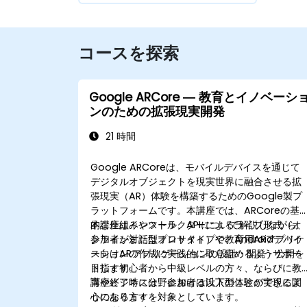
コースを探索
Google ARCore ― 教育とイノベーシ
ンのための拡張現実開発
21 時間
Google ARCoreは、モバイルデバイスを通じて
デジタルオブジェクトを現実世界に融合させる拡
張現実（AR）体験を構築するためのGoogle製プ
ラットフォームです。本講座では、ARCoreの基
的な仕組みやツール、APIについて解説しながら、
本講座はインストラクターによるライブ形式（オ
参加者が対話型プロトタイプや教育用ARアプリケ
ンラインまたはオンサイト）で、Androidデバイ
ーションの作成に実践的に取り組めるようサポー
ス向けARアプリケーションの設計・開発・公開を
トします。
目指す初心者から中級レベルの方々、ならびに教
育やビジネス分野における没入型体験の実現に関
講座終了時には、参加者は以下のことができるよ
心のある方々を対象としています。
うになります：