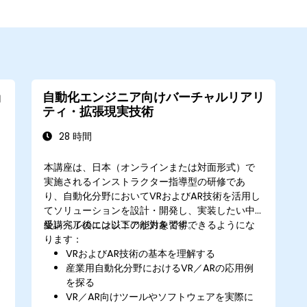
ョ
自動化エンジニア向けバーチャルリアリ
ティ・拡張現実技術
28 時間
本講座は、日本（オンラインまたは対面形式）で
実施されるインストラクター指導型の研修であ
り、自動化分野においてVRおよびAR技術を活用し
本
てソリューションを設計・開発し、実装したい中
級レベルのエンジニアが対象です。
受講完了後には以下の能力を習得できるようにな
ります：
VRおよびAR技術の基本を理解する
産業用自動化分野におけるVR／ARの応用例
を探る
VR／AR向けツールやソフトウェアを実際に