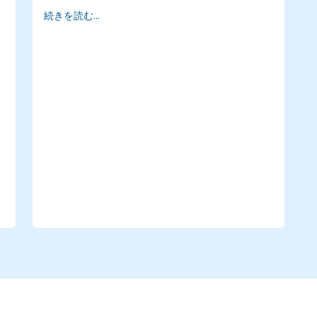
操作できるようになる
続きを読む...
自動化プロジェクト用のVR／ARソリューシ
ョンの設計・開発方法を学ぶ
既存の自動化システムにVR／AR技術を統合
する手法を習得する
き
R
焦
、