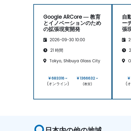
Google ARCore ― 教育
自
とイノベーションのため
ー
の拡張現実開発
張
2026-09-30 10:00
2
21 時間
2
Tokyo, Shibuya Glass City
O
¥ 683316 ~
¥ 1366632 ~
¥
(オンライン)
(
(教室)
日本内の他の地域