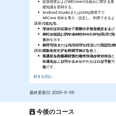
拡張現実およびARCoreの仕組みに関する基
礎知識を習得する。
Android StudioまたはUnity環境下で
ARCore SDKを導入・設定し、利用できるよ
講座の進め方
うになる。
モーション追跡や平面検出、光源推定および
理論的説明に加え、実際の事例を紹介する。
奥行き認識に関するARCoreのAPIを活用で
ARCoreおよびAndroidデバイスを用いた実
る。
習例を示す。
教育用途または商用利用を想定した対話型A
ARアプリケーションのプロトタイプ設計に
講座内容のカスタマイズについて
プロトタイプを開発可能になる。
点を当てたグループワークを行う。
モバイル向けARアプリケーションのテスト
完成した作品の発表と最終評価が行われる。
本講座をご希望に合わせてカスタマイズした
最適化およびドキュメンテーションができ
い場合は、お問い合わせいただければ手配可
る。
能です。
続きを読む...
最終更新日:
2025-11-05
今後のコース