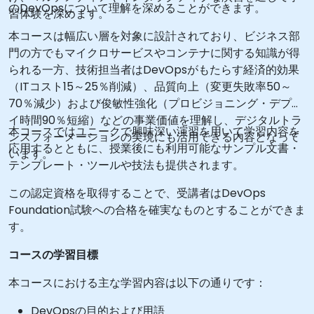
のDevOpsについて理解を深めることができます。
習体験を深めます。
本コースは幅広い層を対象に設計されており、ビジネス部
門の方でもマイクロサービスやコンテナに関する知識が得
られる一方、技術担当者はDevOpsがもたらす経済的効果
（ITコスト15～25％削減）、品質向上（変更失敗率50～
70％減少）および俊敏性強化（プロビジョニング・デプロ
イ時間90％短縮）などの事業価値を理解し、デジタルトラ
本コースではユニークで興味深い演習を用いて学習内容を
ンスフォーメーションの実現にも活用できる内容となって
応用するとともに、授業後にも利用可能なサンプル文書・
います。
テンプレート・ツールや技法も提供されます。
この認定資格を取得することで、受講者はDevOps
Foundation試験への合格を確実なものとすることができま
す。
コースの学習目標
本コースにおける主な学習内容は以下の通りです：
DevOpsの目的および用語