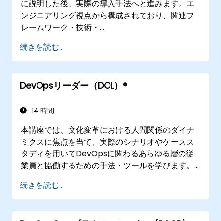
に説明した後、実際の導入手法へと進みます。エ
ンジニアリング視点から構成されており、関連フ
レームワーク・技術・
アプリケーション設計方針・継続的インテグレー
続きを読む...
ション手法・継続的デリバリーおよび展開・継続
的テスト・弾力性の高い基盤技術・監視・指標・
可観測性・ガバナンス・人的側面や今後の
DevOpsリーダー（DOL）®
DevOpsエンジニアリング動向など多岐にわたる
トピックを網羅します。
14 時間
本講座では、文化変革における人間関係のダイナ
ミクスに焦点を当て、実際のシナリオやケースス
タディを用いてDevOpsに関わるあらゆる層の従
業員と協働するための手法・ツールを学びます。
講座終了後には、バリューストリームマッピング
続きを読む...
の理解など、職場で即活用できる具体的な成果物
も得られることでしょう。