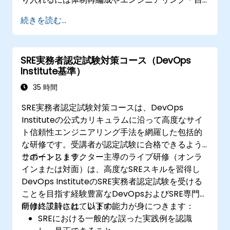
動化への重視、新たな作業手法の採用が不可欠と
続きを読む...
なります。
SRE実務者認定試験対策コース（DevOps
Institute基準）
35 時間
SRE実務者認定試験対策コースは、DevOps
Instituteの公式カリキュラムに沿って高度なサイ
ト信頼性エンジニアリング手法を網羅した包括的
な研修です。受講者が認定試験に合格できるよう
サポートします。
このインストラクター主導のライブ研修（オンラ
インまたは対面）は、高度なSREスキルを習得し
DevOps InstituteのSRE実務者認定試験を受ける
ことを目指す経験豊富なDevOpsおよびSRE専門家
向けに設計されています。
研修終了時には、以下の能力が身につきます：
SREにおける一般的な誤った実践例を認識