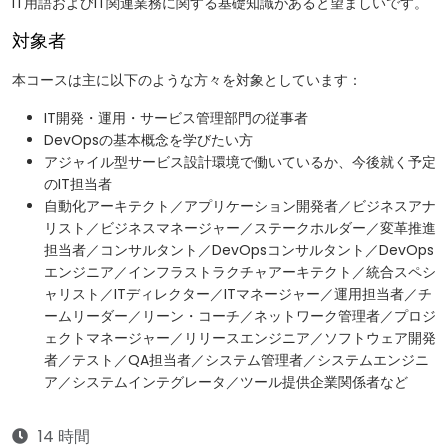
IT用語およびIT関連業務に関する基礎知識があると望ましいです。
対象者
本コースは主に以下のような方々を対象としています：
IT開発・運用・サービス管理部門の従事者
DevOpsの基本概念を学びたい方
アジャイル型サービス設計環境で働いているか、今後就く予定
のIT担当者
自動化アーキテクト／アプリケーション開発者／ビジネスアナ
リスト／ビジネスマネージャー／ステークホルダー／変革推進
担当者／コンサルタント／DevOpsコンサルタント／DevOps
エンジニア／インフラストラクチャアーキテクト／統合スペシ
ャリスト／ITディレクター／ITマネージャー／運用担当者／チ
ームリーダー／リーン・コーチ／ネットワーク管理者／プロジ
ェクトマネージャー／リリースエンジニア／ソフトウェア開発
者／テスト／QA担当者／システム管理者／システムエンジニ
ア／システムインテグレータ／ツール提供企業関係者など
14 時間