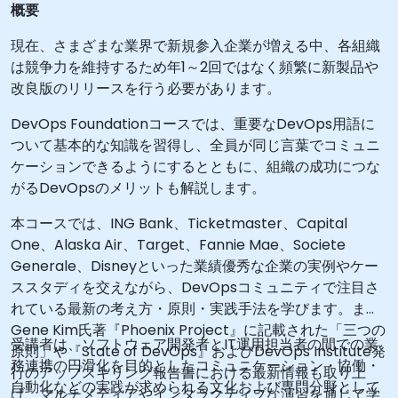
概要
現在、さまざまな業界で新規参入企業が増える中、各組織
は競争力を維持するため年1～2回ではなく頻繁に新製品や
改良版のリリースを行う必要があります。
DevOps Foundationコースでは、重要なDevOps用語に
ついて基本的な知識を習得し、全員が同じ言葉でコミュニ
ケーションできるようにするとともに、組織の成功につな
がるDevOpsのメリットも解説します。
本コースでは、ING Bank、Ticketmaster、Capital
One、Alaska Air、Target、Fannie Mae、Societe
Generale、Disneyといった業績優秀な企業の実例やケー
ススタディを交えながら、DevOpsコミュニティで注目さ
れている最新の考え方・原則・実践手法を学びます。また
Gene Kim氏著『Phoenix Project』に記載された「三つの
受講者は、ソフトウェア開発者とIT運用担当者の間での業
原則」や『State of DevOps』およびDevOps Institute発
務連携の円滑化を目的としたコミュニケーション・協働・
行のアップスキリング報告書における最新情報も取り上
自動化などの実践が求められる文化および専門分野として
げ、マルチメディアやインタラクティブな演習を通じて学