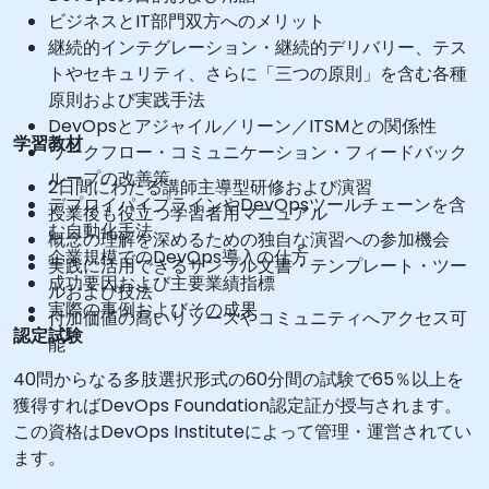
ビジネスとIT部門双方へのメリット
継続的インテグレーション・継続的デリバリー、テス
トやセキュリティ、さらに「三つの原則」を含む各種
原則および実践手法
DevOpsとアジャイル／リーン／ITSMとの関係性
学習教材
ワークフロー・コミュニケーション・フィードバック
ループの改善策
2日間にわたる講師主導型研修および演習
デプロイパイプラインやDevOpsツールチェーンを含
授業後も役立つ学習者用マニュアル
む自動化手法
概念の理解を深めるための独自な演習への参加機会
企業規模でのDevOps導入の仕方
実践に活用できるサンプル文書・テンプレート・ツー
成功要因および主要業績指標
ルおよび技法
実際の事例およびその成果
付加価値の高いリソースやコミュニティへアクセス可
認定試験
能
40問からなる多肢選択形式の60分間の試験で65％以上を
獲得すればDevOps Foundation認定証が授与されます。
この資格はDevOps Instituteによって管理・運営されてい
ます。