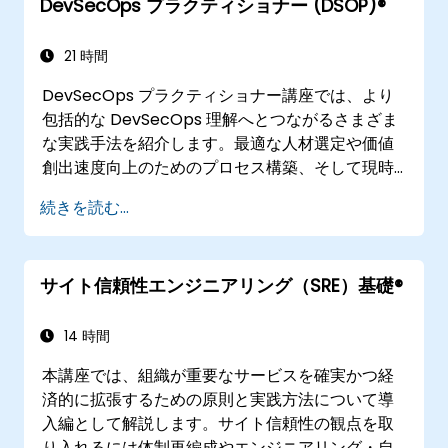
DevSecOps プラクティショナー (DSOP)®
21 時間
DevSecOps プラクティショナー講座では、より
包括的な DevSecOps 理解へとつながるさまざま
な実践手法を紹介します。最適な人材選定や価値
創出速度向上のためのプロセス構築、そして現時
点で利用可能な技術的オプションの比較などにつ
続きを読む...
いて学ぶことができます。DevSecOps スキルお
よび認識度の強化を目指す、最近組織変革を行っ
たばかりの企業向けに最適設計されています。
サイト信頼性エンジニアリング（SRE）基礎®
14 時間
本講座では、組織が重要なサービスを確実かつ経
済的に拡張するための原則と実践方法について導
入編として解説します。サイト信頼性の観点を取
り入れるには体制再編成やエンジニアリング・自