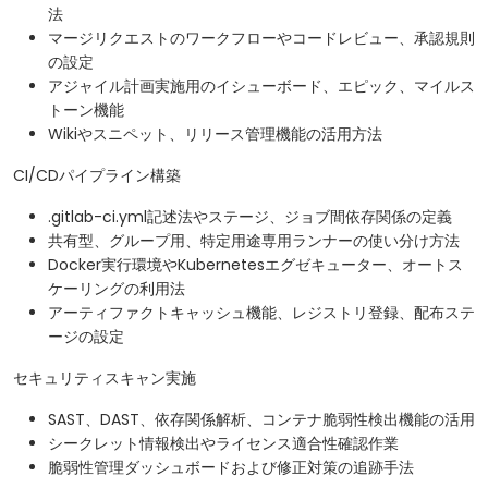
法
マージリクエストのワークフローやコードレビュー、承認規則
の設定
アジャイル計画実施用のイシューボード、エピック、マイルス
トーン機能
Wikiやスニペット、リリース管理機能の活用方法
CI/CDパイプライン構築
.gitlab-ci.yml記述法やステージ、ジョブ間依存関係の定義
共有型、グループ用、特定用途専用ランナーの使い分け方法
Docker実行環境やKubernetesエグゼキューター、オートス
ケーリングの利用法
アーティファクトキャッシュ機能、レジストリ登録、配布ステ
ージの設定
セキュリティスキャン実施
SAST、DAST、依存関係解析、コンテナ脆弱性検出機能の活用
シークレット情報検出やライセンス適合性確認作業
脆弱性管理ダッシュボードおよび修正対策の追跡手法