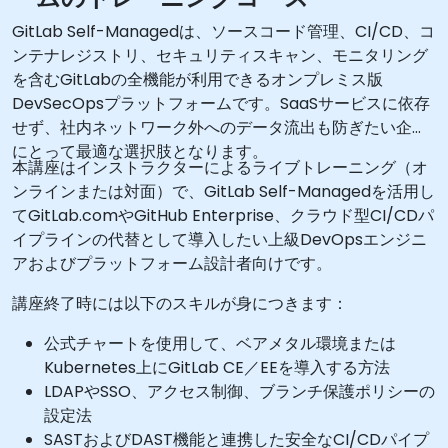
GitLab Self-Managedは、ソースコード管理、CI/CD、コ
ンテナレジストリ、セキュリティスキャン、モニタリング
を含むGitLabの全機能が利用できるオンプレミス版
DevSecOpsプラットフォームです。SaaSサービスに依存
せず、社内ネットワーク外へのデータ流出も防ぎたい企業
にとって最適な選択肢となります。
本講座はインストラクターによるライブトレーニング（オ
ンラインまたは対面）で、GitLab Self-Managedを活用し
てGitLab.comやGitHub Enterprise、クラウド型CI/CDパ
イプラインの代替として導入したい上級DevOpsエンジニ
アおよびプラットフォーム設計者向けです。
講座終了時には以下のスキルが身につきます：
公式チャートを使用して、ベアメタル環境または
Kubernetes上にGitLab CE／EEを導入する方法
LDAPやSSO、アクセス制御、ブランチ保護ポリシーの
設定法
SASTおよびDAST機能と連携した安全なCI/CDパイプ