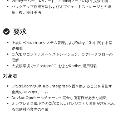
Webサーバー、APIノード、Sidekiqノードの水平拡張手順
バックアップ作成方法およびオブジェクトストレージとの連
携、復元検証手法
要求
上級レベルのLinuxシステム管理およびRuby／Goに関する基
礎知識
CI/CDやコンテナオーケストレーション、Gitワークフローの
理解
大規模環境でのPostgreSQLおよびRedisの運用経験
対象者
GitLab.comやGitHub Enterpriseを置き換えることを目指す
企業のDevOpsチーム
DevSecOpsツールチェーンの完全な所有権が必要な組織
オンプレミス環境でのCI/CDおよびレジストリ運用が求められ
る規制対応業界の企業