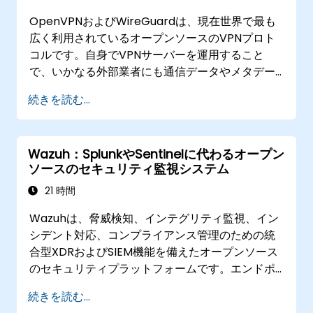
OpenVPNおよびWireGuardは、現在世界で最も
広く利用されているオープンソースのVPNプロト
コルです。自身でVPNサーバーを運用すること
で、いかなる外部業者にも通信データやメタデー
タの記録が許されず、広告挿入や他国からの情報
続きを読む...
開示要請にも応じる必要がありません。本講座で
は、さまざまな脅威モデルや性能要件に応じて両
プロトコルの運用方法を解説します。
Wazuh：SplunkやSentinelに代わるオープン
ソースのセキュリティ監視システム
21 時間
Wazuhは、脅威検知、インテグリティ監視、イン
シデント対応、コンプライアンス管理のための統
合型XDRおよびSIEM機能を備えたオープンソース
のセキュリティプラットフォームです。エンドポ
イントから得られたデータを自前の分析エンジン
続きを読む...
で処理することにより、Splunk Enterprise