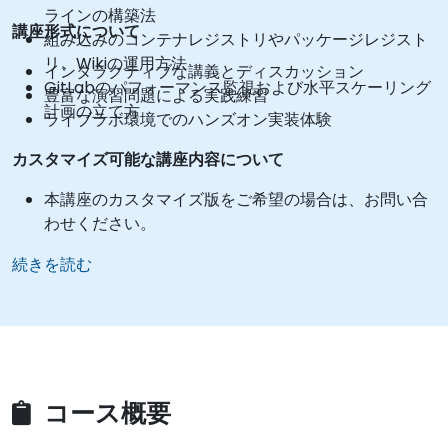
ラインの構築法
講座形式について
組み込みのコンテナレジストリやパッケージレジスト
リ、Wikiの運用方法
インタラクティブな講義とディスカッション
GitLabのパフォーマンス監視および水平スケーリング
豊富な演習問題による実践練習
計画の立て方
ライブラボ環境でのハンズオン実装体験
カスタマイズ可能な講座内容について
本講座のカスタマイズ版をご希望の場合は、お問い合
わせください。
続きを読む
コース概要