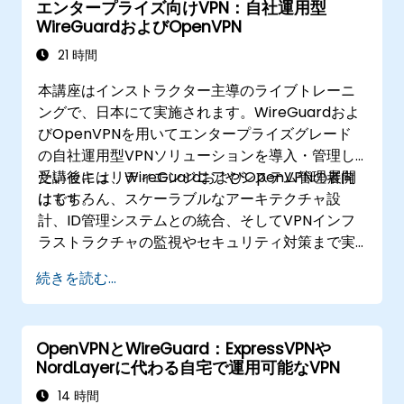
エンタープライズ向けVPN：自社運用型
ーニングで、クラウド型サービスから自己ホスト
WireGuardおよびOpenVPN
型の監視環境へ移行するための知識を身につけま
す。
21 時間
本講座はインストラクター主導のライブトレーニ
ングで、日本にて実施されます。WireGuardおよ
びOpenVPNを用いてエンタープライズグレード
の自社運用型VPNソリューションを導入・管理し
たいセキュリティエンジニアやシステム管理者向
受講後には、WireGuardおよびOpenVPNの展開
けです。
はもちろん、スケーラブルなアーキテクチャ設
計、ID管理システムとの統合、そしてVPNインフ
ラストラクチャの監視やセキュリティ対策まで実
施できるようになります。
続きを読む...
OpenVPNとWireGuard：ExpressVPNや
NordLayerに代わる自宅で運用可能なVPN
14 時間