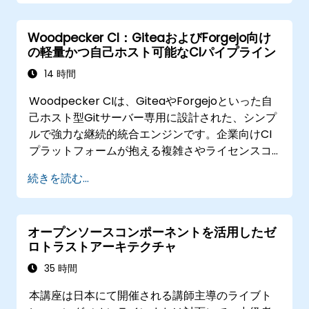
SecurityやMicrosoft Sentinelなどのクラウドネ
イティブなSIEM製品に代わる実用的な代替手段と
Woodpecker CI：GiteaおよびForgejo向け
なります。
の軽量かつ自己ホスト可能なCIパイプライン
14 時間
Woodpecker CIは、GiteaやForgejoといった自
己ホスト型Gitサーバー専用に設計された、シンプ
ルで強力な継続的統合エンジンです。企業向けCI
プラットフォームが抱える複雑さやライセンスコ
ストを気にする必要はなく、軽量かつDockerネイ
続きを読む...
ティブなCI/CD環境を実現します。
オープンソースコンポーネントを活用したゼ
ロトラストアーキテクチャ
35 時間
本講座は日本にて開催される講師主導のライブト