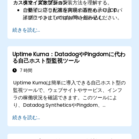
カスタマイズオプション
構造、変数階層の実装方法を理解する。
自動インフラ配布を実現するため、CI/CDパ
ご要望に応じた講座内容の調整も承ります。
イプラインにTerraformを組み込む。
詳細につきましてはお問い合わせください。
続きを読む...
Uptime Kuma：DatadogやPingdomに代わ
る自己ホスト型監視ツール
7 時間
Uptime Kumaは簡単に導入できる自己ホスト型の
監視ツールで、ウェブサイトやサービス、インフ
ラの稼働状況を確認できます。このツールによ
り、Datadog SyntheticsやPingdom、
UptimeRobotといった既存サービスから脱却し、
続きを読む...
監視データを完全に自社管理したい企業にも最適
です。本講座は初心者から中級者までのSREや
DevOpsエンジニア向けに開設されたライブトレ