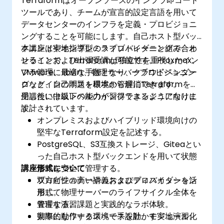
Terraformはオープンソースのインフラ即コード
ツールであり、チームが宣言的設定言語を用いて
データセンターのインフラを定義・プロビジョニ
ングすることを可能にします。自己ホスト型バッ
クエンドやオンプレミスプロバイダーと組み合わ
本講座は実地指導型のライブトレーニングで、オ
せることで、Terraformは独立性を重視したイン
ンラインおよび出張受講が可能です。Proxmox、
フラ管理に最適な手段となり、クラウドベンダー
VMware、libvirt、物理サーバープロビジョニン
ロックインの問題を根本から解消できます。
グなど、自己ホスト環境の管理にTerraformを活
用したい中級レベルのインフラエンジニア向けに
受講後には以下の能力が習得できるようになりま
設計されています。
す：
オンプレミスおよびハイブリッド環境向けの
堅牢なTerraform設定を記述する。
PostgreSQL、S3互換ストレージ、Giteaとい
った自己ホスト型バックエンドを用いて状態
講座形式について
情報を安全に管理する。
プロビジョナーやカスタムプロバイダーを活
双方向性の高い講義およびディスカッション
用して物理サーバーのライフサイクル全体を
形式。
管理する。
豊富な演習課題と実践的なラボ体験。
効率的なワークスペース設計、モジュール化
実際に動作する環境で手を動かす実地演習。