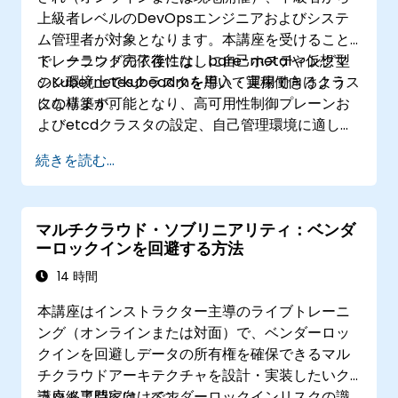
上級者レベルのDevOpsエンジニアおよびシステ
ム管理者が対象となります。本講座を受けること
で、クラウドの依存性なしに自己ホスティング型
トレーニング完了後には、bare-metalや仮想マ
のKubernetesクラスタを導入・運用できるよう
シン環境上でkubeadmを用いて実稼働向けクラス
になります。
タの構築が可能となり、高可用性制御プレーンお
よびetcdクラスタの設定、自己管理環境に適した
ネットワーク・ストレージソリューションの導
続きを読む...
入、さらには自己ホスティング型ツールを用いた
監視体制の確立もできるようになります。
マルチクラウド・ソブリニアリティ：ベンダ
ーロックインを回避する方法
14 時間
本講座はインストラクター主導のライブトレーニ
ング（オンラインまたは対面）で、ベンダーロッ
クインを回避しデータの所有権を確保できるマル
チクラウドアーキテクチャを設計・実装したいク
ラウド専門家向けです。
講座終了時には、ベンダーロックインリスクの識