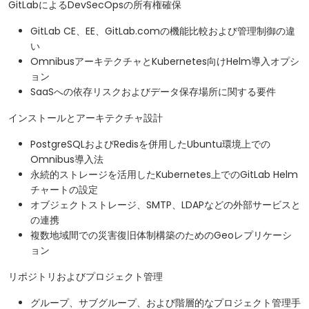
GitLabによるDevSecOpsの所有権確保
GitLab CE、EE、GitLab.comの機能比較および管理制御の違
い
OmnibusアーキテクチャとKubernetes向けHelm導入オプシ
ョン
SaaSへの依存リスクおよびデータ保存場所に関する要件
インストールとアーキテクチャ設計
PostgreSQLおよびRedisを併用したUbuntu環境上での
Omnibus導入法
永続的ストレージを活用したKubernetes上でのGitLab Helm
チャートの設定
オブジェクトストレージ、SMTP、LDAPなどの外部サービスと
の連携
複数地域間での災害復旧体制構築のためのGeoレプリケーシ
ョン
リポジトリおよびプロジェクト管理
グループ、サブグループ、および階層的なプロジェクト管理手