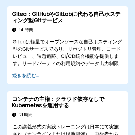
現実的なプロジェクトにおいてGitLab Pages
やリリースフロー、セキュアな構成設定を実
Gitea：GitHubやGitLabに代わる自己ホステ
際に活用できる能力。
ィング型Gitサービス
14 時間
Giteaは軽量でオープンソースな自己ホスティング
型のGitサービスであり、リポジトリ管理、コード
レビュー、課題追跡、CI/CD統合機能を提供しま
す。サードパーティの利用規約やデータ出力制限
に縛られることなく、ソースコードを完全に自分
続きを読む...
たちで管理したいチームにとって、GitHubや
GitLab.comに次ぐ人気の選択肢となりつつありま
す。
コンテナの主権：クラウド依存なしで
Kubernetesを運用する
21 時間
この講義形式の実践トレーニングは日本にて実施
され（オンラインまたは現地開催）、中級者から