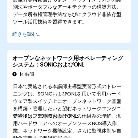
別法やポータブルなアーキテクチャの構築方法、
データ所有権管理手法ならびにクラウド非依存型
ツール活用技術を習得できます。
続きを読む...
オープンなネットワーク用オペレーティング
システム：SONiCおよびONL
14 時間
日本で実施される本講師主導型実習形式のトレー
ニングは、SONiCおよびONLを用いて汎用ハード
ウェア製スイッチ上にオープンネットワーク基盤
を構築・管理したいと望むネットワークエンジニ
アやインフラ専門家向けです。
受講後は、SONiCおよびONLの仕組みの理解、汎
用ハードウェアへのオープンソースNOS導入作
業、ネットワーク機能設定、さらに監視体制や自