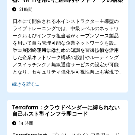
21 時間
日本にて開催される本インストラクター主導型の
ライブトレーニングでは、中級レベルのネットワ
ークおよびインフラ担当者がオープンソース製品
を用いて自ら管理可能な企業ネットワークを設
計・展開・運用するための知識を習得します。
本コース終了時には、オープンソース技術を活用
した企業ネットワーク構成の設計やルーティング
／スイッチング／無線通信サービスの設定が可能
となり、セキュリティ強化や可視性向上も実現で
きます。さらに継続的な運用・サポート体制を策
続きを読む...
定するための計画立案能力も身につきます。
Terraform：クラウドベンダーに縛られない
自己ホスト型インフラ即コード
14 時間