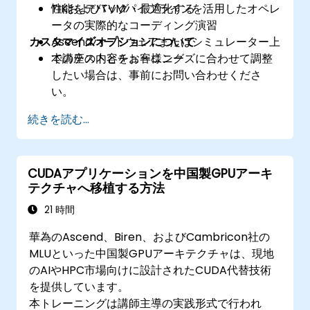
性能をデバッグ・最適化する
TIKおよびTVMパイプラインを活用したオペレ
ータの実際的なコーディング演習
カスタマイズオプションについて
Ascendハードウェアまたはシミュレーター上
でのテストとチューニング
本講座の内容をお客様ニーズに合わせて調整
したい場合は、事前にお問い合わせくださ
い。
続きを読む...
CUDAアプリケーションを中国製GPUアーキ
テクチャへ移植する方法
21 時間
華為のAscend、Biren、およびCambricon社の
MLUといった中国製GPUアーキテクチャは、現地
のAIやHPC市場向けに設計されたCUDA代替技術
を提供しています。
本トレーニングは講師主導の実践形式で行われ