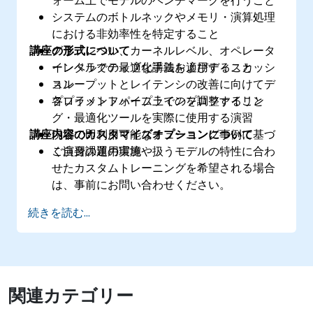
ォーム上でモデルのベンチマークを行うこと
システムのボトルネックやメモリ・演算処理
における非効率性を特定すること
講座の形式について
グラフレベル、カーネルレベル、オペレータ
ーレベルでの最適化手法を適用すること
インタラクティブな講義およびディスカッシ
スループットとレイテンシの改善に向けてデ
ョン
プロイメントパイプラインを調整すること
各プラットフォーム上でのプロファイリン
グ・最適化ツールを実際に使用する演習
講座内容のカスタマイズオプションについて
現場で即利用可能なチューニング事例に基づ
く演習課題の実施
ご自身の運用環境や扱うモデルの特性に合わ
せたカスタムトレーニングを希望される場合
は、事前にお問い合わせください。
続きを読む...
関連カテゴリー