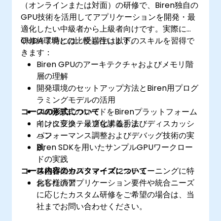
（オンラインまたは対面）の研修で、Biren独自の
GPU技術を活用してアプリケーションを開発・最
適化したい中級者から上級者向けです。実際に
CUDA環境との比較も行います。
研修終了時には、受講生は以下のスキルを習得で
きます：
Biren GPUのアーキテクチャおよびメモリ階
層の理解
開発環境のセットアップ方法とBiren用プログ
ラミングモデルの活用
コースの形式について
CUDA形式のコードをBirenプラットフォーム
向けに変換・最適化する手法
インタラクティブな講義およびディスカッシ
パフォーマンス調整およびデバッグ技術の実
ョン
践
Biren SDKを用いたサンプルGPUワークロー
ドの実践
コース内容のカスタマイズについて
移植作業やパフォーマンスチューニングに特
化した演習
お客様のアプリケーション要件や統合ニーズ
に応じたカスタム研修をご希望の場合は、当
社までお問い合わせください。