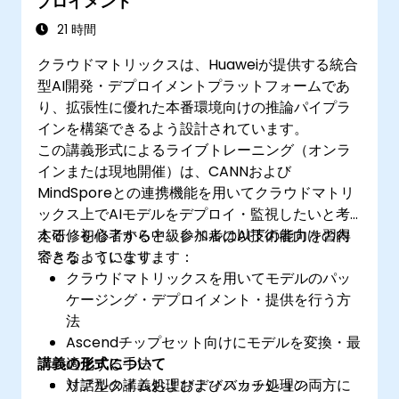
プロイメント
21 時間
クラウドマトリックスは、Huaweiが提供する統合
型AI開発・デプロイメントプラットフォームであ
り、拡張性に優れた本番環境向けの推論パイプラ
インを構築できるよう設計されています。
この講義形式によるライブトレーニング（オンラ
インまたは現地開催）は、CANNおよび
MindSporeとの連携機能を用いてクラウドマトリ
ックス上でAIモデルをデプロイ・監視したいと考
える、初心者から中級レベルのAI技術者向けの内
本研修を修了すると、参加者は以下の能力を習得
容となっています。
できるようになります：
クラウドマトリックスを用いてモデルのパッ
ケージング・デプロイメント・提供を行う方
法
Ascendチップセット向けにモデルを変換・最
講義の形式について
適化する手法
リアルタイム処理およびバッチ処理の両方に
対話型の講義およびディスカッション