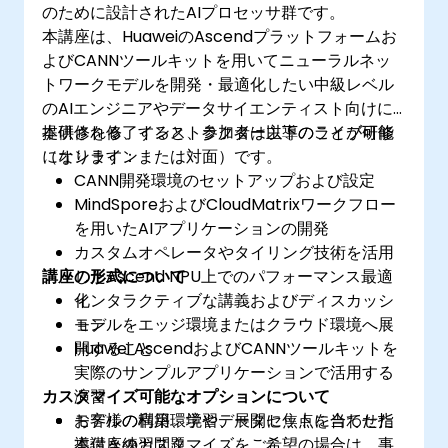
のために設計されたAIプロセッサ群です。
本講座は、HuaweiのAscendプラットフォームお
よびCANNツールキットを用いてニューラルネッ
トワークモデルを開発・最適化したい中級レベル
のAIエンジニアやデータサイエンティスト向けに
提供される、インストラクター主導のライブ研修
本研修を修了すると、参加者は以下のことが可能
（オンラインまたは対面）です。
になります：
CANN開発環境のセットアップおよび設定
MindSporeおよびCloudMatrixワークフロー
を用いたAIアプリケーションの開発
カスタムオペレータやタイリング技術を活用
講座の形式について
したAscend NPU上でのパフォーマンス最適
化
インタラクティブな講義およびディスカッシ
モデルをエッジ環境またはクラウド環境へ展
ョン
開すること
Huawei AscendおよびCANNツールキットを
実際のサンプルアプリケーションで活用する
カスタマイズ可能なオプションについて
演習
モデルの構築、学習、展開に焦点を当てた指
お客様の利用環境やデータセットに合わせた
導付き練習問題
本講座のカスタマイズをご希望の場合は、事