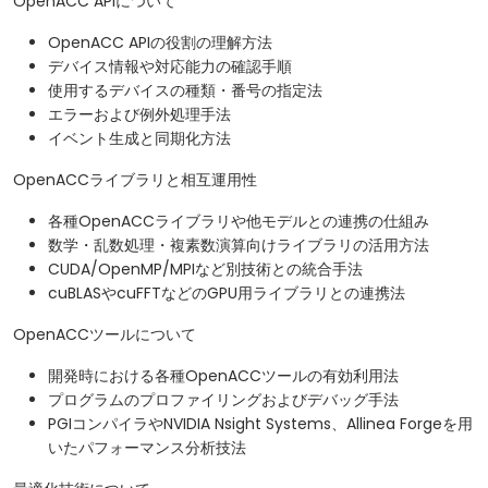
OpenACC APIについて
OpenACC APIの役割の理解方法
デバイス情報や対応能力の確認手順
使用するデバイスの種類・番号の指定法
エラーおよび例外処理手法
イベント生成と同期化方法
OpenACCライブラリと相互運用性
各種OpenACCライブラリや他モデルとの連携の仕組み
数学・乱数処理・複素数演算向けライブラリの活用方法
CUDA/OpenMP/MPIなど別技術との統合手法
cuBLASやcuFFTなどのGPU用ライブラリとの連携法
OpenACCツールについて
開発時における各種OpenACCツールの有効利用法
プログラムのプロファイリングおよびデバッグ手法
PGIコンパイラやNVIDIA Nsight Systems、Allinea Forgeを用
いたパフォーマンス分析技法