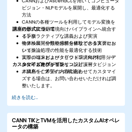
CANNおよびAscendCLを用いてコンピュータ
ビジョン・NLPモデルを展開し、最適化する
方法
CANNの各種ツールを利用してモデル変換を
講座の形式について
行い、実運用環境向けパイプラインへ統合す
る手順
インタラクティブな講義および実演
物体検出・分類や感情分析などのタスクにお
モデル展開や性能分析を体験できる実習セッ
いて推論処理の性能を最適化する技術
ション
エッジ端末およびクラウド環境向けに、リア
実際のコンピュータビジョン／NLP利用シー
カスタマイズオプション
ルタイム動作が可能なコンピュータビジョン
ンに即したパイプライン設計演習
／NLPパイプラインの構築法
本講座をご希望の内容に合わせてカスタマイ
ズする場合は、お問い合わせいただければ調
整いたします。
続きを読む...
CANN TIKとTVMを活用したカスタムAIオペレ
ータの構築