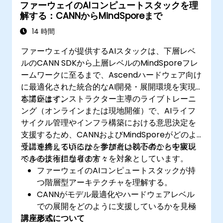
ファーウェイのAIコンピュートスタックを理
解する：CANNからMindSporeまで
14 時間
ファーウェイが提供するAIスタックは、下層レベ
ルのCANN SDKから上層レベルのMindSporeフレ
ームワークに至るまで、Ascendハードウェア向け
に最適化された統合的なAI開発・展開環境を実現
しています。
本講座はインストラクター主導のライブトレーニ
ング（オンラインまたは現地開催）で、AIライフ
サイクル管理やインフラ構築における意思決定を
支援するため、CANNおよびMindSporeがどのよ
うに連携しているかを学びたい初心者から中級レ
受講を終える頃には、参加者は以下のことを実現
ベルの技術担当者の方々を対象としています。
できるようになります：
ファーウェイのAIコンピュートスタックが持
つ階層型アーキテクチャを理解する。
CANNがモデル最適化やハードウェアレベル
での展開をどのように支援しているかを見極
講座形式について
める。