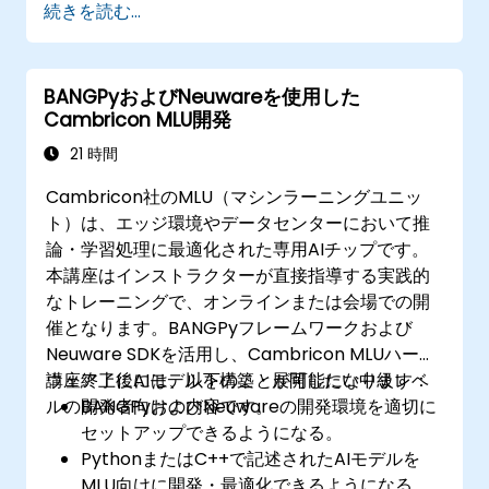
続きを読む...
BANGPyおよびNeuwareを使用した
Cambricon MLU開発
21 時間
Cambricon社のMLU（マシンラーニングユニッ
ト）は、エッジ環境やデータセンターにおいて推
論・学習処理に最適化された専用AIチップです。
本講座はインストラクターが直接指導する実践的
なトレーニングで、オンラインまたは会場での開
催となります。BANGPyフレームワークおよび
Neuware SDKを活用し、Cambricon MLUハード
ウェア上にAIモデルを構築・展開したい中級レベ
講座終了後には、以下のことが可能になります：
ルの開発者向けの内容です。
BANGPyおよびNeuwareの開発環境を適切に
セットアップできるようになる。
PythonまたはC++で記述されたAIモデルを
MLU向けに開発・最適化できるようになる。