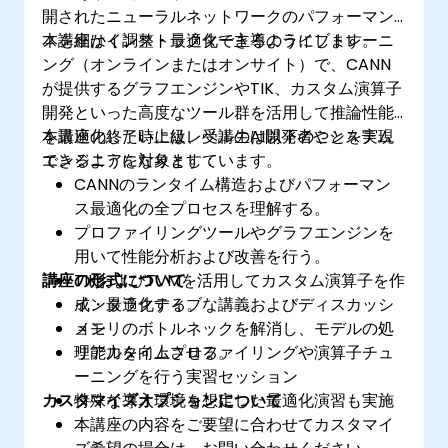
開されたニューラルネットワークのパフォーマン
スを細かく調整・最適化できるようにします。
本講座はインストラクター主導のライブトレーニ
ング（オンラインまたはオンサイト）で、CANN
が提供するグラフエンジンやTIK、カスタム演算子
開発といった高度なツール群を活用して推論性能
を最適化したい上級レベルのAI開発者やシステム
本講座の終了時には、受講生は以下のことを実現
エンジニアを対象としています。
できるようになります：
CANNのランタイム構造およびパフォーマン
ス最適化の全プロセスを理解する。
プロファイリングツールやグラフエンジンを
用いて性能分析および改善を行う。
講座の形式について
TIKおよびTVMを活用してカスタム演算子を作
成・最適化する。
インタラクティブな講義およびディスカッシ
メモリのボトルネックを解消し、モデルの処
ョン
理能力を向上させる。
リアルタイムプロファイリングや演算子チュ
ーニングを行う実習セッション
カスタマイズオプションについて
特殊な導入環境を想定した最適化演習も実施
本講座の内容をご要望に合わせてカスタマイ