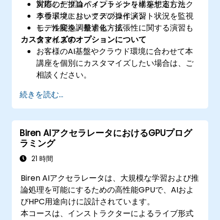
対応した推論パイプラインを構築する方法
実際のデプロイメントシナリオを想定したク
本番環境においてデプロイメント状況を監視
ラウドマトリックスの操作演習
し、性能を調整する方法
モデル変換・最適化・拡張性に関する演習も
カスタマイズのオプションについて
含まれます
お客様のAI基盤やクラウド環境に合わせて本
講座を個別にカスタマイズしたい場合は、ご
相談ください。
続きを読む...
Biren AIアクセラレータにおけるGPUプログ
ラミング
21 時間
Biren AIアクセラレータは、大規模な学習および推
論処理を可能にするための高性能GPUで、AIおよ
びHPC用途向けに設計されています。
本コースは、インストラクターによるライブ形式