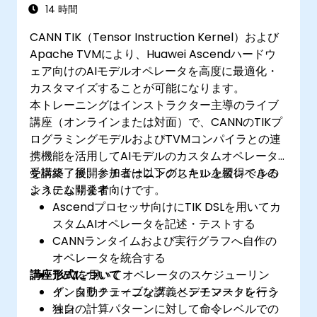
14 時間
CANN TIK（Tensor Instruction Kernel）および
Apache TVMにより、Huawei Ascendハードウ
ェア向けのAIモデルオペレータを高度に最適化・
カスタマイズすることが可能になります。
本トレーニングはインストラクター主導のライブ
講座（オンラインまたは対面）で、CANNのTIKプ
ログラミングモデルおよびTVMコンパイラとの連
携機能を活用してAIモデルのカスタムオペレータ
を構築・展開・チューニングしたい上級レベルの
受講終了後、参加者は以下のスキルを習得できる
システム開発者向けです。
ようになります：
Ascendプロセッサ向けにTIK DSLを用いてカ
スタムAIオペレータを記述・テストする
CANNランタイムおよび実行グラフへ自作の
オペレータを統合する
講座形式について
TVMを用いてオペレータのスケジューリン
グ、自動チューニング、ベンチマークを行う
インタラクティブな講義とデモンストレーシ
独自の計算パターンに対して命令レベルでの
ョン