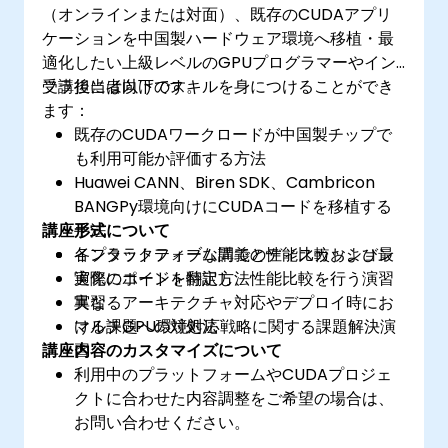
（オンラインまたは対面）、既存のCUDAアプリ
ケーションを中国製ハードウェア環境へ移植・最
適化したい上級レベルのGPUプログラマーやイン
フラ担当者向けです。
受講後には以下のスキルを身につけることができ
ます：
既存のCUDAワークロードが中国製チップで
も利用可能か評価する方法
Huawei CANN、Biren SDK、Cambricon
BANGPy環境向けにCUDAコードを移植する
講座形式について
手法
各プラットフォーム間での性能比較および最
インタラクティブな講義とディスカッション
適化のポイント特定方法
実際にコードを翻訳し、性能比較を行う演習
異なるアーキテクチャ対応やデプロイ時にお
実習
ける課題への対処法
マルチGPU環境対応戦略に関する課題解決演
講座内容のカスタマイズについて
習
利用中のプラットフォームやCUDAプロジェ
クトに合わせた内容調整をご希望の場合は、
お問い合わせください。