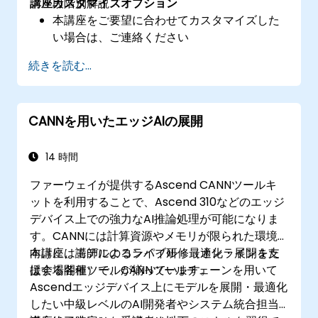
講座カスタマイズオプション
段階別解説
本講座をご要望に合わせてカスタマイズした
い場合は、ご連絡ください
続きを読む...
CANNを用いたエッジAIの展開
14 時間
ファーウェイが提供するAscend CANNツールキ
ットを利用することで、Ascend 310などのエッジ
デバイス上での強力なAI推論処理が可能になりま
す。CANNには計算資源やメモリが限られた環境
向けに、モデルのコンパイル・最適化・展開を支
本講座は講師によるライブ研修（オンラインまた
援する各種ツールが揃っています。
は会場開催）で、CANNツールチェーンを用いて
Ascendエッジデバイス上にモデルを展開・最適化
したい中級レベルのAI開発者やシステム統合担当