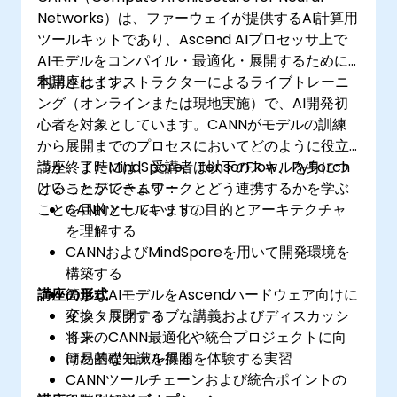
Networks）は、ファーウェイが提供するAI計算用
ツールキットであり、Ascend AIプロセッサ上で
AIモデルをコンパイル・最適化・展開するために
利用されます。
本講座はインストラクターによるライブトレーニ
ング（オンラインまたは現地実施）で、AI開発初
心者を対象としています。CANNがモデルの訓練
から展開までのプロセスにおいてどのように役立
つか、またMindSpore、TensorFlow、PyTorch
講座終了時には、受講者は以下のスキルを身につ
といったフレームワークとどう連携するかを学ぶ
けることができます：
ことを目的としています。
CANNツールキットの目的とアーキテクチャ
を理解する
CANNおよびMindSporeを用いて開発環境を
構築する
講座の形式
簡単なAIモデルをAscendハードウェア向けに
変換・展開する
インタラクティブな講義およびディスカッシ
​将来のCANN最適化や統合プロジェクトに向
ョン
けた基礎知識を得る
簡易的なモデル展開を体験する実習
CANNツールチェーンおよび統合ポイントの