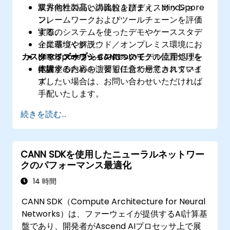
業界他社製品との比較を踏まえ、MindSpore
双方向性の高い講義およびディスカッショ
フレームワークおよびツールチェーンを評価
ン。
する。
実際のシステムを使ったデモやケーススタデ
企業環境やクラウド／オンプレミス環境にお
ィに基づく解説。
カスタマイズオプションについて
けるファーウェイのAIスタックの位置づけを
MindSporeからCANNへのモデル流用処理を
把握する。
体験するための演習も任意で用意されていま
本講座の内容をご要望に合わせてカスタマイ
す。
ズしたい場合は、お問い合わせいただければ
手配いたします。
続きを読む...
CANN SDKを使用したニューラルネットワー
クのパフォーマンス最適化
14 時間
CANN SDK（Compute Architecture for Neural
Networks）は、ファーウェイが提供するAI計算基
盤であり、開発者がAscend AIプロセッサ上で展