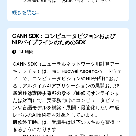
ズ希望の場合は、お問い合わせください。
続きを読む...
CANN SDK：コンピュータビジョンおよび
NLPパイプラインのためのSDK
14 時間
CANN SDK（ニューラルネットワーク用計算アー
キテクチャ）は、特にHuawei Ascendハードウェ
ア上で、コンピュータビジョンやNLP分野におけ
るリアルタイムAIアプリケーションの展開および
最適化を支援する強力なツール群です。
本講座は講師主導型のライブ研修（オンラインま
たは対面）で、実業務向けにコンピュータビジョ
ンや言語モデルを構築・展開・最適化したい中級
レベルのAI技術者を対象としています。
研修終了時には、受講生は以下のスキルを習得で
きるようになります：