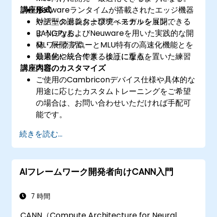
講座形式
Neuwareランタイムが搭載されたエッジ機器
やデータセンター環境へモデルを展開できる
対話型の講義およびディスカッション。
ようになる。
BANGPyおよびNeuwareを用いた実践的な開
MLワークフローとMLU特有の高速化機能とを
発・展開演習。
効果的に統合できるようになる。
最適化や統合作業、検証に重点を置いた練習
講座内容のカスタマイズ
問題。
ご使用のCambriconデバイス仕様や具体的な
用途に応じたカスタムトレーニングをご希望
の場合は、お問い合わせいただければ手配可
能です。
続きを読む...
AIフレームワーク開発者向けCANN入門
7 時間
CANN（Compute Architecture for Neural