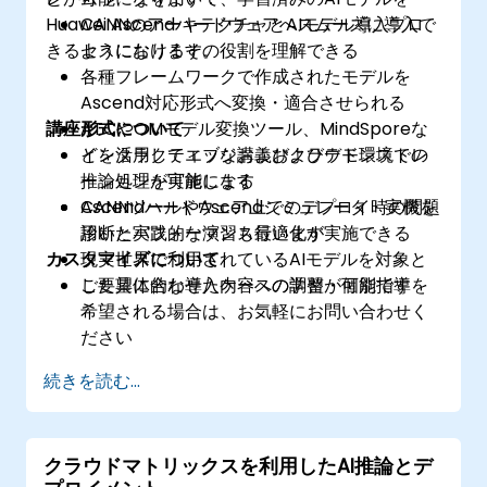
Huawei Ascendハードウェアへスムーズに導入で
CANNのアーキテクチャとAIモデル導入プロ
きるようになります。
セスにおけるその役割を理解できる
各種フレームワークで作成されたモデルを
Ascend対応形式へ変換・適合させられる
講座形式について
ATCやOMモデル変換ツール、MindSporeな
どを活用してエッジおよびクラウド環境での
インタラクティブな講義およびデモンストレ
推論処理が可能になる
ーションを実施します
Ascendハードウェア上でのデプロイ時の問題
CANNツールやAscendシミュレータ・実機を
診断とパフォーマンス最適化が実施できる
用いた実践的な演習も行います
カスタマイズについて
現実世界で利用されているAIモデルを対象と
した具体的な導入ケースの学習が可能です
ご要望に合わせた内容への調整・個別指導を
希望される場合は、お気軽にお問い合わせく
ださい
続きを読む...
クラウドマトリックスを利用したAI推論とデ