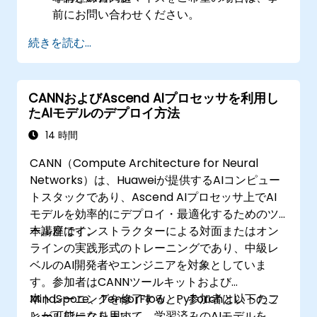
前にお問い合わせください。
続きを読む...
CANNおよびAscend AIプロセッサを利用し
たAIモデルのデプロイ方法
14 時間
CANN（Compute Architecture for Neural
Networks）は、Huaweiが提供するAIコンピュー
トスタックであり、Ascend AIプロセッサ上でAI
モデルを効率的にデプロイ・最適化するためのツ
ール群です。
本講座はインストラクターによる対面またはオン
ラインの実践形式のトレーニングであり、中級レ
ベルのAI開発者やエンジニアを対象としていま
す。参加者はCANNツールキットおよび
MindSpore、TensorFlow、PyTorchといったフ
本トレーニングを修了すると、参加者は以下のこ
レームワークを用いて、学習済みのAIモデルを
とが可能になります：