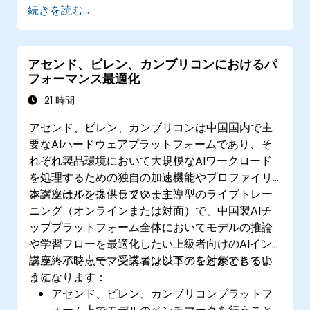
続きを読む...
アセンド、ビレン、カンブリコンにおけるパ
フォーマンス最適化
21 時間
アセンド、ビレン、カンブリコンは中国国内で主
要なAIハードウェアプラットフォームであり、そ
れぞれ製品環境において大規模なAIワークロード
を処理するための独自の加速機能やプロファイリ
ングツールを提供しています。
本講座はインストラクター主導型のライブトレー
ニング（オンラインまたは対面）で、中国製AIチ
ッププラットフォーム全体においてモデルの推論
や学習フローを最適化したい上級者向けのAIイン
フラ・パフォーマンスエンジニアを対象としてい
講座終了時点で、受講者は以下のことができるよ
ます。
うになります：
アセンド、ビレン、カンブリコンプラットフ