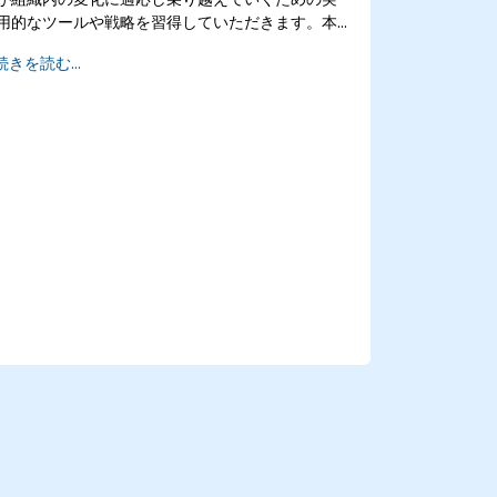
用的なツールや戦略を習得していただきます。本
研修では、変化の性質を理解することはもちろ
続きを読む...
ん、個人やチームの反応を管理したり、変革期に
おいても生産性と士気を維持する方法についても
重点的に学びます。受講者は、変化が個人にどの
ような影響を与えるかについての知見を深め、抵
抗感を軽減させる手法や、絶えず変化していく職
場環境の中で成長できるためのレジリエンス（回
復力）を高める技術も実践します。研修終了時に
は、受講者はチェンジマネジメントの原則を自身
の業務に応用できるようになり、適応能力と組織
への貢献度が共に向上するでしょう。