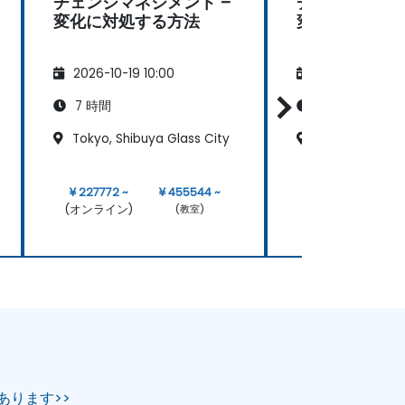
チェンジマネジメント –
チェンジマネジ
変化に対処する方法
変化に対処す
2026-10-19 10:00
2026-11-02 10:
7 時間
7 時間
Tokyo, Shibuya Glass City
Osaka Kokusai
¥ 227772 ~
¥ 455544 ~
¥ 227772 ~
(オンライン)
(オンライン)
(教室)
あります>>