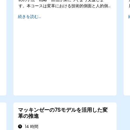
す。本コースは変革における技術的側面と人的側
面の両方に焦点を当て、参加者が抵抗感を克服
続きを読む...
し、関係者の協力を得て持続可能な変革を実現で
きるようにします。理論説明、現場での事例研
究、実践的な演習を組み合わせることで、組織内
における変革の開始・管理・定着化に向けた明確
なロードマップを得られるのです。
マッキンゼーの7Sモデルを活用した変
革の推進
14 時間