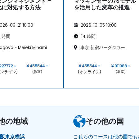
ェンジマネジメント –
マッキンゼーの7Sモデル
化に対処する方法
を活用した変革の推進
026-09-21 10:00
2026-10-05 10:00
 時間
14 時間
agoya - Meieki Minami
東京 新宿パークタワー
227772 ~
¥ 455544 ~
¥ 455544 ~
¥ 911088 ~
オンライン)
(オンライン)
(教室)
(教室)
他の地域
その他の国
大阪
東京
横浜
これらのコースは他の国でも