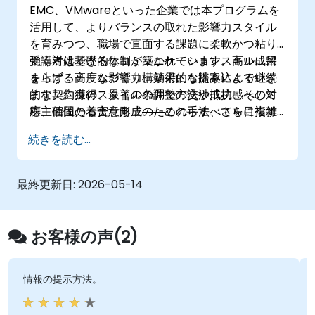
EMC、VMwareといった企業では本プログラムを
実現できます​。
活用して、よりバランスの取れた影響力スタイル
を育みつつ、職場で直面する課題に柔軟かつ粘り
強く対処できる体制が築かれています。高い成果
受講者は基礎的なコミュニケーションスキルに留
を上げるチームづくり、効果的な提案による継続
まらず、高度な影響力構築術にも踏み込んでいき
的な契約獲得、最善の条件での交渉成功、そして
ます。自身のスタイルの調整方法や抵抗感への対
株主価値の着実な向上――これらすべてを目指す
応、確固たる合意形成のための手法、さらに複雑
組織にとって本プログラムは、具体的な行動変容
な組織ネットワーク全体で協働効果を拡大する術
続きを読む...
と戦略的整合性をもたらし、確かな成果へとつな
などを習得していきます。
げるための強力なツールです。
最終更新日:
2026-05-14
お客様の声(2)
情報の提示方法。