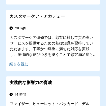
力も高まる
さまざまな文化圏特有のエチケットや配慮す
カスタマーケア・アカデミー
べき点を理解し、どんなお客様にも適切で敬
意に満ちたサービスが提供できるようになる
予期せぬ事態や特殊な要望にも迅速かつプロ
28 時間
フェッショナルに対応できる
カスタマーケア研修では、顧客に対して質の高い
サービスを提供するための基礎知識を習得してい
ただきます。丁寧かつ尊重に満ちた対応を実践
し、感情的な結びつきを築くことで顧客満足度と
ロイヤルティ向上へつなげることを目的としてい
続きを読む...
ます。具体的にはコミュニケーションスキル、時
間管理術、問題解決のための手法や業界における
ベストプラクティスなど多岐にわたります。現実
実践的な影響力の育成
の事例や演習を通じて顧客からの問い合わせや苦
情、フィードバックへの適切な対処法も学びま
す。本研修により受講者は様々な接点においてプ
14 時間
ロフェッショナルで役立つ高品質なサービス提供
ファイザー、ヒューレット・パッカード、デル
が可能となり、結果として顧客体験全体の向上を