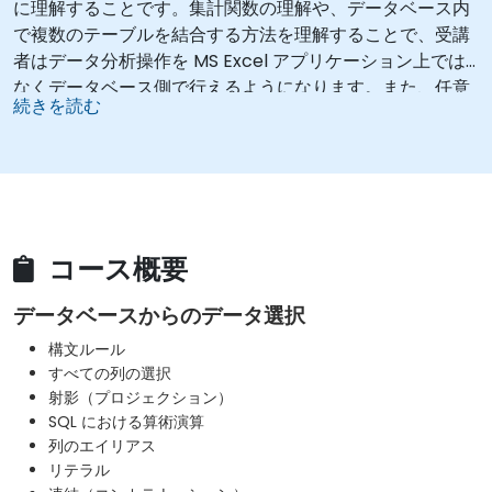
に理解することです。集計関数の理解や、データベース内
で複数のテーブルを結合する方法を理解することで、受講
者はデータ分析操作を MS Excel アプリケーション上では
なくデータベース側で行えるようになります。また、任意
続きを読む
のリレーショナルデータベースを使用する IT システムの作
成にも役立ちます。
コース概要
データベースからのデータ選択
構文ルール
すべての列の選択
射影（プロジェクション）
SQL における算術演算
列のエイリアス
リテラル