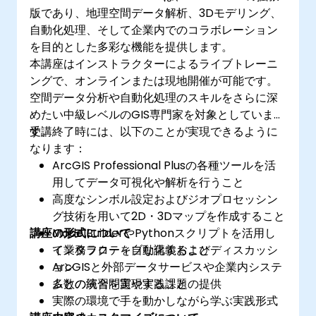
版であり、地理空間データ解析、3Dモデリング、
自動化処理、そして企業内でのコラボレーション
を目的とした多彩な機能を提供します。
本講座はインストラクターによるライブトレーニ
ングで、オンラインまたは現地開催が可能です。
空間データ分析や自動化処理のスキルをさらに深
めたい中級レベルのGIS専門家を対象としていま
す。
受講終了時には、以下のことが実現できるように
なります：
ArcGIS Professional Plusの各種ツールを活
用してデータ可視化や解析を行うこと
高度なシンボル設定およびジオプロセッシン
グ技術を用いて2D・3Dマップを作成すること
講座の形式について
ModelBuilderやPythonスクリプトを活用し
て業務フローを自動化すること
インタラクティブな講義およびディスカッシ
ArcGISと外部データサービスや企業内システ
ョン
ムとの統合を実現すること
多数の演習問題や実践課題の提供
実際の環境で手を動かしながら学ぶ実践形式