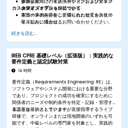
保険会社向けのイノベーションおよび変革マ
参加企業向けの実践演習やアクションプラン
カスタマイズオプションについて
ネジメント手法を構築できる
の策定
実際の事例を分析し、得られた知見を自社の
本コースの内容をご要望に合わせてカスタマ
取り組みに活かせる
イズしたい場合は、お問い合わせください。
続きを読む...
IREB CPRE 基礎レベル（拡張版）：実践的な
要件定義と認定試験対策
14 時間
要件定義（Requirements Engineering: RE）は、
ソフトウェアやシステム開発における重要な分野
であり、プロジェクトの成功を確実にするために
関係者のニーズや制約条件を特定・記録・管理す
ることを目的としています。
本講座はインストラクターが直接指導するライブ
研修で、オンラインまたは現地開催のいずれも可
能です。中級レベルの専門家を対象とし、実践的