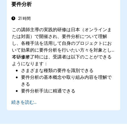
要件分析
21 時間
この講師主導の実践的研修は日本（オンラインま
たは対面）で開催され、要件分析について理解
し、各種手法を活用して自身のプロジェクトにお
いて効果的に要件分析を行いたい方々を対象とし
ています。
本研修終了時には、受講者は以下のことができる
ようになります：
さまざまな種類の要件を識別できる
要件分析の基本概念や取り組み内容を理解で
きる
要件分析手法に精通できる
様々な要件分析技術を活用して効果を最大化
続きを読む...
できる
反復的な要件収集プロセスを通じて、アーキ
テクトや開発者と円滑に意思疎通するための
要件構造化ができる