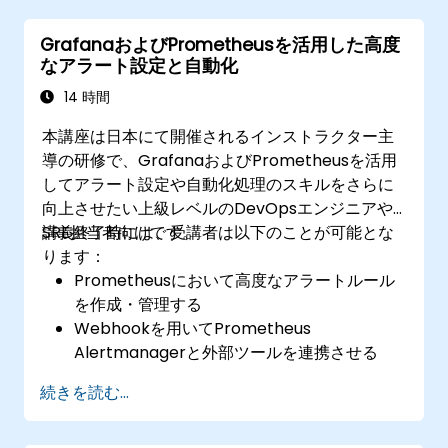
GrafanaおよびPrometheusを活用した高度
なアラート設定と自動化
14 時間
本講座は日本にて開催されるインストラクター主
導の研修で、GrafanaおよびPrometheusを活用
してアラート設定や自動化処理のスキルをさらに
向上させたい上級レベルのDevOpsエンジニアや
SRE担当者向けです。
講義終了時には、受講者は以下のことが可能とな
ります：
Prometheusにおいて高度なアラートルール
を作成・管理する
Webhookを用いてPrometheus
Alertmanagerと外部ツールを連携させる
迅速な問題解決のため、アラート発生時の自
続きを読む...
動応答処理を実装する
Grafanaを用いてアラート情報を効果的に可