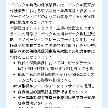
『デジタル時代の保険業界』は、デジタル変革が
保険業界における製品開発・業務運営・顧客エン
ゲージメントにどのように影響を与えるかを実践
的に概説するコースです。
本講座はインストラクター主導の対面またはオン
ラインの研修で、デジタル技術やデータ駆動型戦
略、イノベーションフレームワークを活用し、保
険商品や業務プロセスの現代化に取り組みたい中
級レベルの保険業界関係者を対象としています。
受講を終える頃には、参加者は以下の能力を身に
つけることができます：
現代の保険業務においてAI・ビッグデータ・
IoT・自動化技術が果たす役割を説明できる
InsurTechの最新動向とそれが保険エコシス
テムに与える影響を把握できる
コース形式
デジタルツールやデータインサイトを活用し
た顧客中心型戦略を設計できる
双方向型の講義およびディスカッション
データ駆動型アプローチを用いてリスク管理
ケーススタディ分析およびグループワークシ
や意思決定を行える
ョップ