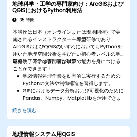
地球科学・工学の専門家向け：ArcGISおよび
QGISにおけるPython利用法
35 時間
本講座は日本（オンラインまたは現地開催）で実
施されるインストラクター主導型研修であり、
ArcGISおよびQGISのいずれにおいてもPythonを
用いた地理空間分析を学びたい初心者レベルの地
球科学・工学の専門家が対象です。
研修終了時には参加者は以下の能力を身につける
ことができます：
地図情報処理作業を効率的に実行するための
Pythonの文法や制御構造を習得します。
GISにおけるデータ分析および可視化のために
Pandas、Numpy、Matplotlibを活用できま
す。
続きを読む...
GeopandasやArcpy、PyQGISといったライ
ブラリを用いてベクターデータを操作・解析
できます。
地理情報システム用QGIS
ArcGISおよびQGIS内でPythonスクリプトを