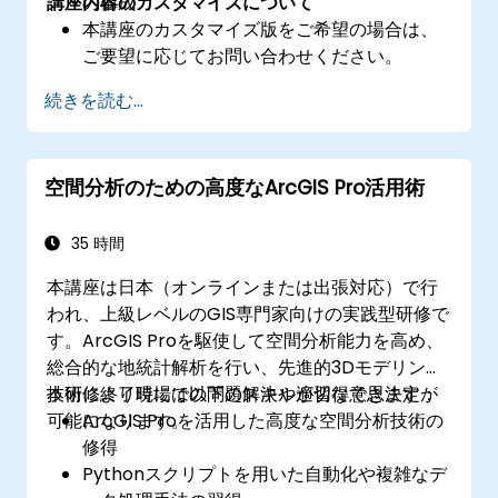
講座内容のカスタマイズについて
の構成
本講座のカスタマイズ版をご希望の場合は、
ご要望に応じてお問い合わせください。
続きを読む...
空間分析のための高度なArcGIS Pro活用術
35 時間
本講座は日本（オンラインまたは出張対応）で行
われ、上級レベルのGIS専門家向けの実践型研修で
す。ArcGIS Proを駆使して空間分析能力を高め、
総合的な地統計解析を行い、先進的3Dモデリング
技術により現場での問題解決や適切な意思決定が
本研修終了時には以下のスキルが習得できます：
可能になります。
ArcGIS Proを活用した高度な空間分析技術の
修得
Pythonスクリプトを用いた自動化や複雑なデ