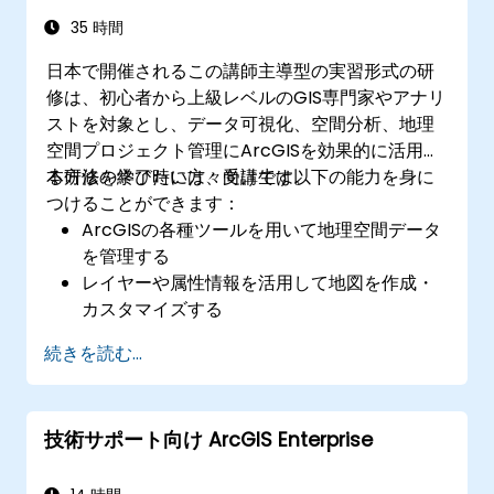
35 時間
日本で開催されるこの講師主導型の実習形式の研
修は、初心者から上級レベルのGIS専門家やアナリ
ストを対象とし、データ可視化、空間分析、地理
空間プロジェクト管理にArcGISを効果的に活用す
る方法を学びたい方々向けです。
本研修の終了時には、受講生は以下の能力を身に
つけることができます：
ArcGISの各種ツールを用いて地理空間データ
を管理する
レイヤーや属性情報を活用して地図を作成・
カスタマイズする
高度な空間分析および地理処理作業を行う
続きを読む...
ModelBuilderやPythonを用いて作業フロー
を自動化する
技術サポート向け ArcGIS Enterprise