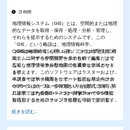
使用し、地理空間処理工程や作業フローを自
動化できます。
21 時間
作業効率化のため、ArcGISおよびQGIS向け
地理情報システム（GIS）とは、空間的または地理
にカスタムなPythonベースの地図情報処理ツ
的なデータを取得・保存・処理・分析・管理し、
ールを開発できます。
それらを提示するためのシステムです。この
「GIS」という略語は、地理情報科学
（GIScience）にも用いられ、これは地理情報シ
QGISは地理情報システム用ソフトウェアとして機
ステムに関する学問分野を示すものであり、より
能し、ユーザーが空間データの分析・編集だけで
広範な地理情報学分野の中でも重要な領域となり
なく、グラフィカルな地図の作成やエクスポート
ます。
も行えます。このソフトウェアはラスターおよび
ベクターデータ両方をサポートしており、ベクタ
本講座では第一段階として、一般的な用途向けの
ーデータは点・線・多角形といった形式で保存さ
QGISインターフェースの使い方を紹介します。第
れます。また多数のラスター画像フォーマットに
二段階ではPyQGIS――つまりPythonでGIS機能
対応し、ジオリファレンス処理も可能です。要す
を活用するためのライブラリ群について説明し、
るに、QGISによりユーザーはWindows、Mac、
さらに独自のPythonプラグイン作成にも役立てら
続きを読む...
Linux、BSD上で地理空間情報を作成・編集・可視
れるような内容も含んでいます。
化・分析・公開できるのです。