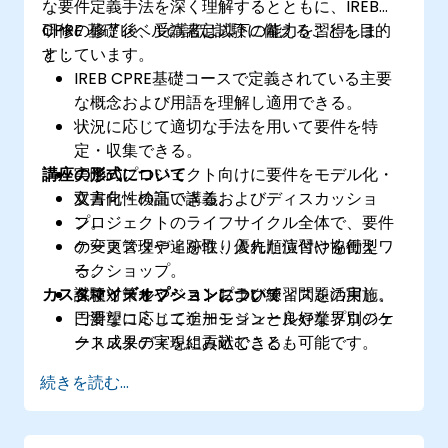
な要件定義手法を深く理解するとともに、IREB
CPRE 基礎レベルの認定試験に備えることを目的
研修の修了後、受講者は以下の能力を習得しま
としています。
す：
IREB CPRE基礎コースで定義されている主要
な概念および用語を理解し適用できる。
状況に応じて適切な手法を用いて要件を特
定・収集できる。
講座の形式について
実際のプロジェクト向けに要件をモデル化・
文書化・検証できる。
双方向性の高い講義およびディスカッショ
プロジェクトのライフサイクル全体で、要件
ン。
の変更管理や追跡性、優先順位付けを行え
ケーススタディを取り入れた演習や協働型ワ
る。
ークショップ。
カスタマイズオプションについて
各種ツールやベストプラクティスを活用し、
試験対策セッションおよび練習問題の実施。
円滑なコミュニケーションと良好なプロジェ
ご要望に応じて追加モジュールや業界別のケ
クト成果の実現に貢献できる。
ーススタディを組み込むことも可能です。
IREB CPRE 基礎レベルの認定試験を受験・合
続きを読む...
格するための十分な準備が整う。