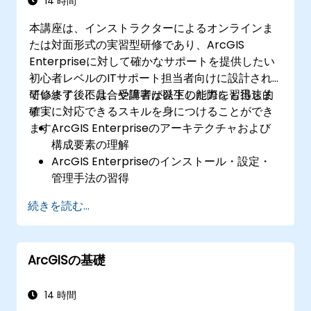
14 時間
本講座は、インストラクターによるオンラインま
たは対面形式の実習型研修であり、ArcGIS
Enterpriseに対して確かなサポートを提供したい
初心者レベルのITサポート担当者向けに設計され
ています。不具合や障害が発生した際にも迅速的
研修終了後には、受講者は以下の能力を習得しま
確実に対応できるスキルを身につけることができ
す：
ます。
ArcGIS Enterpriseのアーキテクチャおよび
構成要素の理解
ArcGIS Enterpriseのインストール・設定・
管理手法の習得
一般的な問題のトラブルシューティングや解
続きを読む...
決策を扱うスキルの獲得
ArcGIS Enterprise環境の監視および維持管
理に必要なノウハウの習得
ArcGISの基礎
バックアップ・復旧処理やパフォーマンス最
適化技術の習熟
14 時間