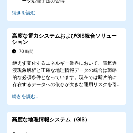
ータ処理手法の習得
現実世界の課題解決に向けた空間モデリング
続きを読む...
能力の向上
高度な地統計解析による正確なデータ解釈力
の獲得
高度な電力システムおよびGIS統合ソリュー
外部情報源との統合および3D空間データ分析
ション
技術の習得
70 時間
絶えず変化するエネルギー業界において、電気過
渡現象解析と正確な地理情報データの統合は戦略
的な必須条件となっています。現在では断片的に
存在するデータへの依存が大きな運用リスクを引
き起こしています。メルボルンで開催されるこの
続きを読む...
14日間の集中的研修プログラムは、電気工学と地
理空間管理との橋渡しを目的として設計されてい
ます。
高度な地理情報システム（GIS）