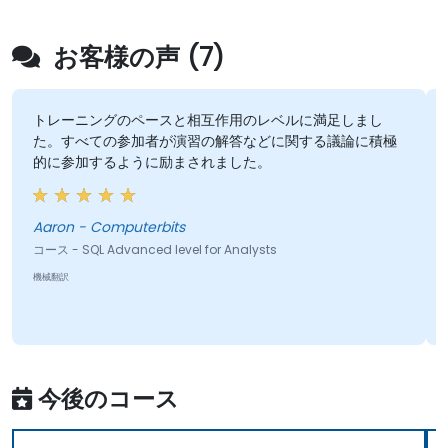
お客様の声 (7)
トレーニングのペースと相互作用のレベルに満足しまし
た。すべての参加者が演習の解答などに関する議論に積極
的に参加するように励まされました。
Aaron - Computerbits
コ
コース - SQL Advanced level for Analysts
機
機械翻訳
今後のコース