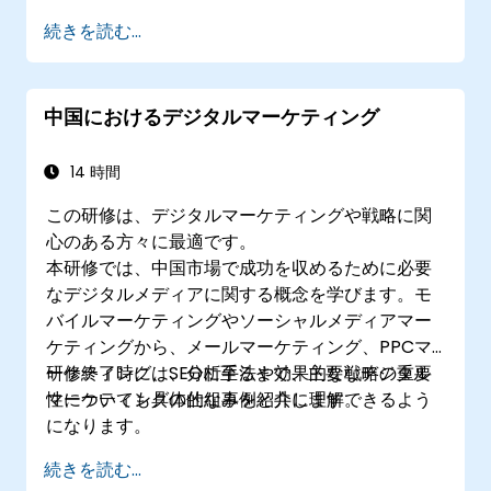
ィング、ソーシャルメディアマーケティングから
オンライン上でのソーシャルリスニングの実
続きを読む...
メールマーケティング、PPCマーケティング、
践方法を理解する
SEOに至るまで、主要なデジタルマーケティング
AIを活用し日常的に行うブランド監査の効率
の概念について解説します。研修終了時には、分
性を高める
中国におけるデジタルマーケティング
析の重要性や優れた戦略の実例も理解できるよう
になります。
14 時間
この研修は、デジタルマーケティングや戦略に関
心のある方々に最適です。
本研修では、中国市場で成功を収めるために必要
なデジタルメディアに関する概念を学びます。モ
バイルマーケティングやソーシャルメディアマー
ケティングから、メールマーケティング、PPCマ
ーケティング、SEOに至るまで、主要なデジタル
研修終了時には、分析手法や効果的な戦略の重要
マーケティングの仕組みを紹介します。
性についても具体的な事例と共に理解できるよう
になります。
続きを読む...