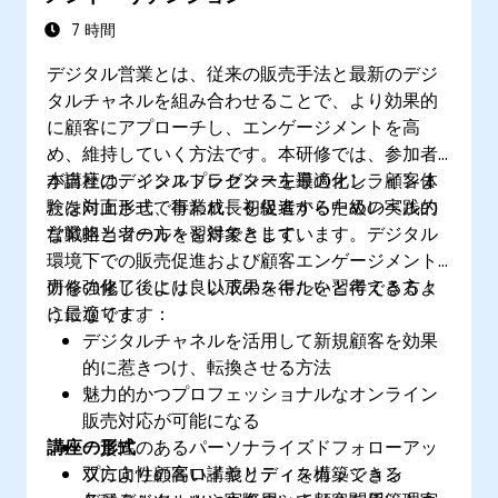
分析し、キャンペーンの成果向上を図る。
拡張性に優れたマーケティング自動化戦略を
7 時間
構築するためのベストプラクティスを習得す
デジタル営業とは、従来の販売手法と最新のデジ
る。
タルチャネルを組み合わせることで、より効果的
に顧客にアプローチし、エンゲージメントを高
め、維持していく方法です。本研修では、参加者
が自社のデジタルプレゼンスを最適化し、顧客体
本講座は、インストラクター主導のオンラインま
験を向上させ、事業成長を促進するための実践的
たは対面形式で行われ、初級者から中級レベルの
な戦略とツールを習得できます。
営業担当者の方々を対象としています。デジタル
環境下での販売促進および顧客エンゲージメント
力を強化し、より良い成果を得たいと考える方々
研修の修了後には、以下のスキルを習得できるよ
に最適です。
うになります：
デジタルチャネルを活用して新規顧客を効果
的に惹きつけ、転換させる方法
魅力的かつプロフェッショナルなオンライン
販売対応が可能になる
講座の形式
一貫性のあるパーソナライズドフォローアッ
プにより顧客ロイヤリティを構築できる
双方向性の高い講義とディスカッション