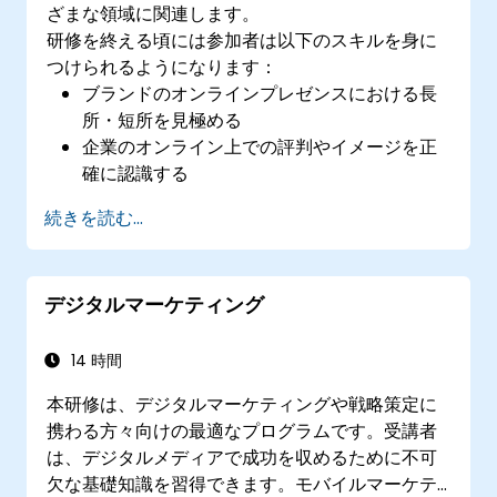
ざまな領域に関連します。
研修を終える頃には参加者は以下のスキルを身に
つけられるようになります：
ブランドのオンラインプレゼンスにおける長
所・短所を見極める
企業のオンライン上での評判やイメージを正
確に認識する
特定市場において自社ブランドがどのような
続きを読む...
立ち位置にあるかを把握し強化する
結果重視型のブランド戦略および統合的なオ
ンラインマーケティングコミュニケーション
デジタルマーケティング
計画を構築する
競合ブランド分析を行い、業界内での認識度
を示す地図を作成する
14 時間
SEO監査の実施方法を学ぶ
本研修は、デジタルマーケティングや戦略策定に
AI時代における最新のSEOガイドラインにつ
携わる方々向けの最適なプログラムです。受講者
いて理解する
は、デジタルメディアで成功を収めるために不可
さまざまな顧客層が企業やその製品・サービ
欠な基礎知識を習得できます。モバイルマーケテ
スをどう捉えているか貴重な情報を得る