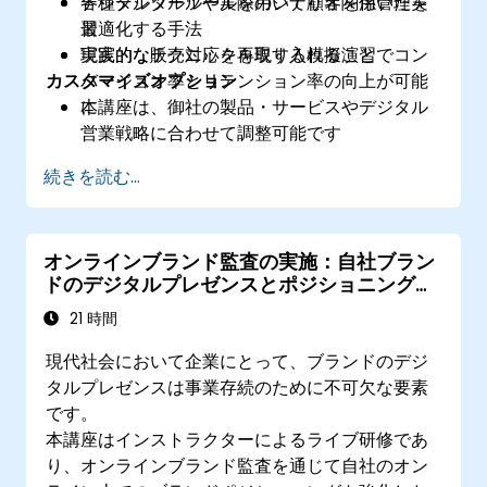
各種デジタルツールを用いて顧客関係管理を
デジタルツールや実際のシナリオを用いた実
最適化する手法
習
実践的なテクニックを取り入れることでコン
現実的な販売対応を再現する模擬演習
カスタマイズオプション
バージョン率とリテンション率の向上が可能
に
本講座は、御社の製品・サービスやデジタル
営業戦略に合わせて調整可能です
続きを読む...
オンラインブランド監査の実施：自社ブラン
ドのデジタルプレゼンスとポジショニングを
評価し、効果的なブランド戦略を策定する
21 時間
現代社会において企業にとって、ブランドのデジ
タルプレゼンスは事業存続のために不可欠な要素
です。
本講座はインストラクターによるライブ研修であ
り、オンラインブランド監査を通じて自社のオン