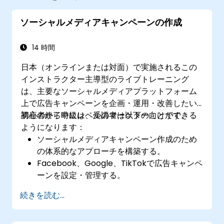
ソーシャルメディアキャンペーンの作成
14 時間
日本（オンラインまたは対面）で実施されるこの
インストラクター主導型のライブトレーニング
は、主要なソーシャルメディアプラットフォーム
上で広告キャンペーンを企画・運用・改善したい
初心者から中級レベルのマーケター向けです。
講座の終了時には、受講者は以下のことができる
ようになります：
ソーシャルメディアキャンペーン作成のため
の体系的なアプローチを構築する。
Facebook、Google、TikTokで広告キャンペ
ーンを設定・管理する。
キャンペーンの目的を定義し、最適な広告フ
続きを読む...
ォーマットを選択する。
広告キャンペーンにふさわしい理想的なター
ゲット層を見極める。