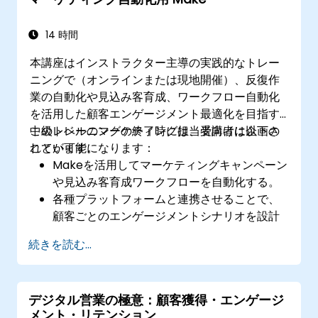
有料広告キャンペーンを企画し、その成果を
測定する
オンラインコミュニティとの効果的な関わり
14 時間
方や運営方法を実践する
本講座はインストラクター主導の実践的なトレー
ソーシャルメディア上の危機的状況に対処
ニングで（オンラインまたは現地開催）、反復作
し、ブランドイメージを維持する
業の自動化や見込み客育成、ワークフロー自動化
倫理的なベストプラクティスおよびソーシャ
を活用した顧客エンゲージメント最適化を目指す
ルメディアポリシーを実行する
中級レベルのマーケティング担当者向けに企画さ
このトレーニングの終了時には、受講者は以下の
れています。
ことが可能になります：
Makeを活用してマーケティングキャンペーン
や見込み客育成ワークフローを自動化する。
各種プラットフォームと連携させることで、
顧客ごとのエンゲージメントシナリオを設計
する。
続きを読む...
MailchimpやHubSpot、ソーシャルメディア
などのマーケティングツール間でデータをシ
ームレスに同期させる。
デジタル営業の極意：顧客獲得・エンゲージ
自動化されたワークフローをモニタリング・
メント・リテンション