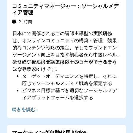
コミュニティマネージャー：ソーシャルメデ
分析データやA/Bテストを用いて広告のパフ
ィア管理
ォーマンスを最適化する。
予算配分を工夫することで投資対効果を最大
21 時間
限引き出す。
日本にて開催されるこの講師主導型の実践研修
は、オンラインコミュニティの構築・管理、効果
的なコンテンツ戦略の策定、そしてブランドエン
ゲージメント向上を目指す初心者から中級レベル
のソーシャルメディアマネージャーやマーケティ
研修終了後には受講生は以下のことができるよう
ング専門家向けです。
になります：
ターゲットオーディエンスを特定し、それに
応じてソーシャルメディア戦略を策定する
ビジネス目標に基づき適切なソーシャルメデ
ィアプラットフォームを選択する
コンテンツの柱、形式、スケジュールを含め
続きを読む...
た効果的なコンテンツ戦略を立てる
競合他社を分析し、ソーシャルメディア戦術
を洗練させる
マーケティング自動化用 Make