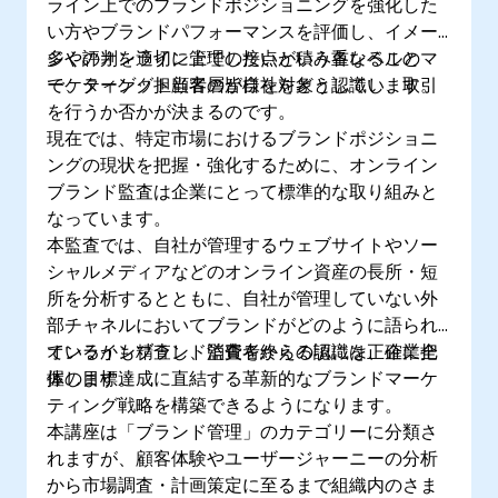
ライン上でのブランドポジショニングを強化した
い方やブランドパフォーマンスを評価し、イメー
ジや評判を適切に管理したいという各レベルのマ
多くのオンライン上での接点が積み重なること
ーケティング担当者の皆様を対象としています。
で、ターゲット顧客層が自社をどう認識し、取引
を行うか否かが決まるのです。
現在では、特定市場におけるブランドポジショニ
ングの現状を把握・強化するために、オンライン
ブランド監査は企業にとって標準的な取り組みと
なっています。
本監査では、自社が管理するウェブサイトやソー
シャルメディアなどのオンライン資産の長所・短
所を分析するとともに、自社が管理していない外
部チャネルにおいてブランドがどのように語られ
ているかも精査し、消費者からの認識を正確に把
オンラインブランド監査を終える頃には、企業全
握します。
体の目標達成に直結する革新的なブランドマーケ
ティング戦略を構築できるようになります。
本講座は「ブランド管理」のカテゴリーに分類さ
れますが、顧客体験やユーザージャーニーの分析
から市場調査・計画策定に至るまで組織内のさま