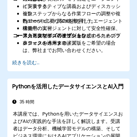
に実装する。
インタラクティブな講義およびディスカッシ
複数ステップからなる作業フローの調整や複
ョン
数エージェント間の連携を行う。
Pythonや主要なSDKを使用したエージェント
稼働中のエージェントに対して安全性確保、
構築用の実習
コースカスタマイズのオプション
アクセス制御、可視性向上などのベストプラ
導入可能なプロトタイプを作成するためのプ
クティスを適用する。
ロジェクトベースの演習
本コースのカスタマイズ版をご希望の場合
は、弊社までお問い合わせください。
続きを読む...
Pythonを活用したデータサイエンスとAI入門
35 時間
本講座では、Pythonを用いたデータサイエンスお
よびAIの実践的な手法を詳しく解説します。受講
者はデータ分析、機械学習モデルの構築、そして
ビジネス環境におけるAIアプリケーションの展開