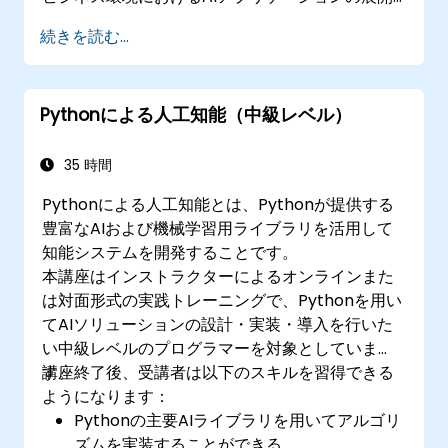
に必要なスキルを身につけることができます。
続きを読む...
CRISP-DMフレームワークや統計解析、教師あ
り・教師なし学習、TensorFlowを用いた深層学
習、自然言語処理、Sparkによるビッグデータ処
Pythonによる人工知能（中級レベル）
理、さらにデータに基づくストーリー表現の手法
も網羅しています。Pythonを使ったデータサイエ
ンスの資格取得を目指す初心者の方や、即戦力と
35 時間
なる分析スキルを習得したい方に最適なコースで
Pythonによる人工知能とは、Pythonが提供する
す。
豊富なAIおよび機械学習用ライブラリを活用して
知能システムを開発することです。
本講座はインストラクターによるオンラインまた
は対面形式の実践トレーニングで、Pythonを用い
てAIソリューションの設計・実装・導入を行いた
い中級レベルのプログラマーを対象としていま
す。
講座終了後、受講者は以下のスキルを習得できる
ようになります：
Pythonの主要AIライブラリを用いてアルゴリ
ズムを実装することができる。