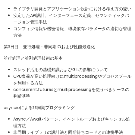
ライブラリ開発とアプリケーション設計における考え方の違い
安定したAPI設計、インターフェース定義、セマンティックバ
ージョン管理手法
コンフィグ情報や機密情報、環境依存パラメータの適切な管理
方法
第3日目 並行処理・非同期IOおよび性能最適化
並行処理と並列処理技術の基本
スレッド活用の基礎知識およびGILの影響について
CPU負荷が高い処理向けにmultiprocessingやプロセスプール
を利用する方法
concurrent.futuresとmultiprocessingを使うべきケースの
判断基準
asyncioによる非同期プログラミング
Async／Awaitパターン、イベントループおよびキャンセル処
理方法
非同期ライブラリの設計法と同期待ちコードとの連携手法