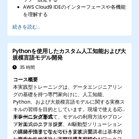
AWS Cloud9 IDEのインターフェースや各機能
を理解する
AWS Cloud9上でPythonアプリケーションを
続きを読む...
作成・デバッグ・デプロイする
AWS Cloud9プラットフォームを活用して他
の開発者と共同作業を行う
Pythonを使用したカスタム人工知能および大
高度なデプロイ用途としてAWS Cloud9を他
規模言語モデル開発
のAWSサービスと連携させる
35 時間
コース概要
本実践型トレーニングは、データエンジニアリン
グの基礎を持つ専門家向けに、人工知能、
Python、および大規模言語モデルに関する実務ス
キルの習得を目的としています。現場で使える応
用事例に焦点を当て、モデルの利用方法やプロン
トレーニング形式
プトエンジニアリング、AI駆動型ソリューション
・対面式のクラス授業
の構築手法まで学んでいきます。受講者は基本的
・講師が指導しながら行う実践演習