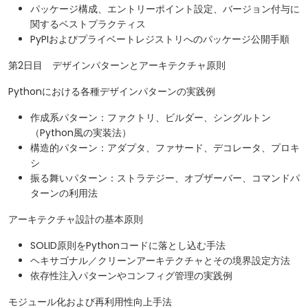
パッケージ構成、エントリーポイント設定、バージョン付与に
関するベストプラクティス
PyPIおよびプライベートレジストリへのパッケージ公開手順
第2日目 デザインパターンとアーキテクチャ原則
Pythonにおける各種デザインパターンの実践例
作成系パターン：ファクトリ、ビルダー、シングルトン
（Python風の実装法）
構造的パターン：アダプタ、ファサード、デコレータ、プロキ
シ
振る舞いパターン：ストラテジー、オブザーバー、コマンドパ
ターンの利用法
アーキテクチャ設計の基本原則
SOLID原則をPythonコードに落とし込む手法
ヘキサゴナル／クリーンアーキテクチャとその境界設定方法
依存性注入パターンやコンフィグ管理の実践例
モジュール化および再利用性向上手法