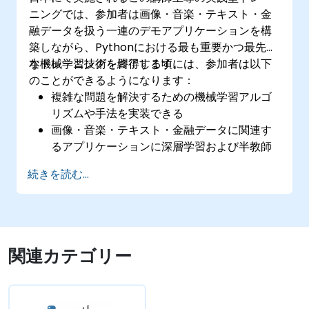
ニングでは、参加者は画像・音楽・テキスト・金
融データを扱う一連のデモアプリケーションを構
築しながら、Pythonにおける最も重要かつ最先端
な機械学習技術を習得します。
本トレーニングを終了する頃には、参加者は以下
のことができるようになります：
複雑な問題を解決するための機械学習アルゴ
リズムや手法を実装できる
画像・音楽・テキスト・金融データに関連す
るアプリケーションに深層学習および半教師
あり学習を応用できる
続きを読む...
Pythonのアルゴリズムを最大限活用できる
NumPyやTheanoといったライブラリやパッ
ケージを利用できる
関連カテゴリー