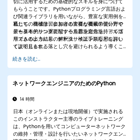
切に活用するための基礎的なスキルを身につけて
もらうことです。Pythonプログラミング言語およ
び関連ライブラリを用いながら、豊富な実用例を
通じて、機械学習における主要な要素の使い方や
私たちの目標は、参加者の皆様が機械学習分野で
データモデリングに関する意思決定方法、アルゴ
最も基本的かつ重要なツール群を自信を持って活
リズムの出力結果の解釈法、検証手順などを詳し
用できるようにし、データサイエンス応用におい
く説明します。
てよく見られる落とし穴を避けられるよう導くこ
とです。
続きを読む...
ネットワークエンジニアのためのPython
14 時間
日本（オンラインまたは現地開催）で実施される
このインストラクター主導のライブトレーニング
は、Pythonを用いてコンピューターネットワーク
の維持・管理・設計を行いたいネットワークエン