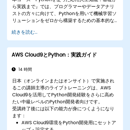
ら実践まで』では、プログラマーやデータアナリ
ストの方々に向けて、Pythonを用いて機械学習ソ
リューションをゼロから構築するための基本的な
技術を紹介します。教師あり学習における分類・
続きを読む...
回帰といった基本概念や、教師なし学習でのクラ
スタリングや異常検出手法、さらには高度なニュ
ーラルネットワークアーキテクチャについても詳
AWS Cloud9とPython：実践ガイド
しく説明します。また、scikit-learnやApache
Spark MLlib、Jupyter Notebookといったツール
を活用した実践的なAI開発の進め方も解説しま
14 時間
す。これらを通じて、受講者は実用的な機械学習
日本（オンラインまたはオンサイト）で実施され
モデルを構築し、アルゴリズムの限界を正しく評
るこの講師主導のライブトレーニングは、AWS
価するとともに、現実世界の問題解決に役立つ応
Cloud9を活用してPython開発経験をさらに高め
用プロジェクトを完成させることができるように
たい中級レベルのPython開発者向けです。
なります。
受講終了後には以下の能力が身につくようになり
ます：
AWS Cloud9環境をPython開発用にセットア
ップ・設定する