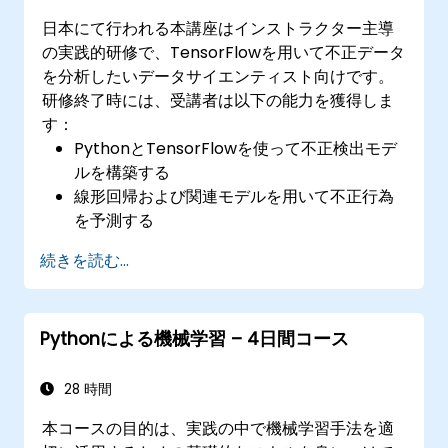
へのWeb APIデプロイ法
日本にて行われる本講座はインストラクター主導
の実践的研修で、TensorFlowを用いて不正データ
を分析したいデータサイエンティスト向けです。
研修終了時には、受講者は以下の能力を獲得しま
す：
PythonとTensorFlowを使って不正検出モデ
ルを構築する
線形回帰および関連モデルを用いて不正行為
を予測する
不正データ分析用のエンドツーエンドAIアプ
続きを読む...
リケーションを開発する
Pythonによる機械学習 – 4日間コース
28 時間
本コースの目的は、実践の中で機械学習手法を適