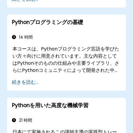
Pythonプログラミングの基礎
14 時間
本コースは、Pythonプログラミング言語を学びた
い方々向けに用意されています。主な内容として
はPythonそのものの仕組みや主要ライブラリ、さ
らにPythonコミュニティによって開発された中か
ら最も有用で優れたライブラリの選定方法などで
続きを読む...
す。Pythonは実際に企業活動を支えており、世界
中の科学者たちにも広く利用されています。まさ
に現在一番人気のあるプログラミング言語と言え
Pythonを用いた高度な機械学習
るでしょう。
21 時間
日本にて実施されるこの講師主導の実践型トレー