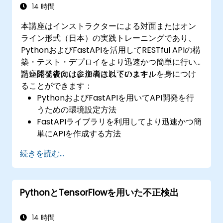
14 時間
本講座はインストラクターによる対面またはオン
ライン形式（日本）の実践トレーニングであり、
PythonおよびFastAPIを活用してRESTful APIの構
築・テスト・デプロイをより迅速かつ簡単に行い
たい開発者向けに企画されています。
講座終了後には参加者は以下のスキルを身につけ
ることができます：
PythonおよびFastAPIを用いてAPI開発を行
うための環境設定方法
FastAPIライブラリを利用してより迅速かつ簡
単にAPIを作成する方法
PydanticやOpenAPIを基盤としたデータモデ
続きを読む...
ルおよびスキーマの構築法
SQLAlchemyを用いたデータベースとの連携
手法
PythonとTensorFlowを用いた不正検出
FastAPIの各種機能を活用したセキュリティお
よび認証の実装方法
コンテナイメージの作成とクラウドサーバー
14 時間