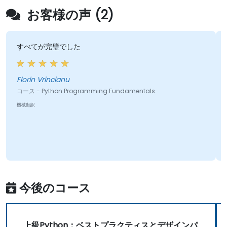
お客様の声 (2)
べてが完璧でした
各トピッ
が大いに
践的な演
内容と関
rin Vrincianu
 - Python Programming Fundamentals
翻訳
Nazeera
and Inn
コース - In
機械翻訳
今後のコース
上級Python：ベストプラクティスとデザインパ