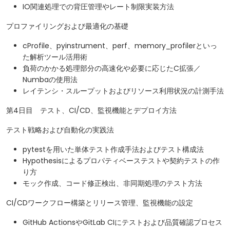
IO関連処理での背圧管理やレート制限実装方法
プロファイリングおよび最適化の基礎
cProfile、pyinstrument、perf、memory_profilerといっ
た解析ツール活用術
負荷のかかる処理部分の高速化や必要に応じたC拡張／
Numbaの使用法
レイテンシ・スループットおよびリソース利用状況の計測手法
第4日目 テスト、CI/CD、監視機能とデプロイ方法
テスト戦略および自動化の実践法
pytestを用いた単体テスト作成手法およびテスト構成法
Hypothesisによるプロパティベーステストや契約テストの作
り方
モック作成、コード修正検出、非同期処理のテスト方法
CI/CDワークフロー構築とリリース管理、監視機能の設定
GitHub ActionsやGitLab CIにテストおよび品質確認プロセス