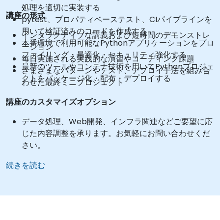
処理を適切に実装する
講座の形式
pytest、プロパティベーステスト、CIパイプラインを
用いて検証済みのコードを作成する
インタラクティブな講義および短時間のデモンストレ
本番環境で利用可能なPythonアプリケーションをプロ
ーション
ファイリング・最適化・セキュリティ強化する
毎日実施される実践的な演習やコーディング課題
最新のツールやコンテナ技術を用いてPythonプロジェ
さまざまなパターンやテスト、デプロイ手法を組み合
クトをパッケージ化・配布・デプロイする
わせた最終ミニプロジェクト
講座のカスタマイズオプション
データ処理、Web開発、インフラ関連などご要望に応
じた内容調整を承ります。お気軽にお問い合わせくだ
さい。
続きを読む