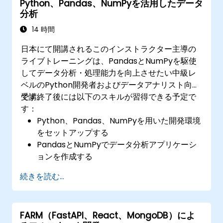
Python、Pandas、NumPyを活用したデータ
分析
14 時間
日本にて開講されるこのインストラクター主導の
ライブトレーニングは、PandasとNumPyを駆使
してデータ分析・処理能力を向上させたい中級レ
ベルのPython開発者およびデータアナリスト向け
です。
受講終了後には以下のスキルが習得できる予定で
す：
Python、Pandas、NumPyを用いた開発環境
をセットアップする
PandasとNumPyでデータ分析アプリケーシ
ョンを作成する
高度なデータ整理・ソート・フィルタ処理を
続きを読む...
実施する
集計計算や時系列データの解析が行える
Matplotlibなどの可視化ライブラリでデータ
FARM（FastAPI、React、MongoDB）によ
をグラフ化する