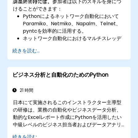
ジニア向けです。
講座終了時には、参加者は以下のスキルを身につ
けることができます：
Pythonによるネットワーク自動化において
Paramiko、Netmiko、Napalm、Telnet、
pyntcを効率的に活用する。
ネットワーク自動化におけるマルチスレッデ
ィングおよびマルチプロセッシング技術を習
続きを読む...
得する。
GNS3とPythonを用いてネットワークプログ
ラミングを行う。
ビジネス分析と自動化のためのPython
21 時間
日本にて実施されるこのインストラクター主導型
の研修は、業務の自動化やビジネスデータ分析、
動的なExcelレポート作成にPythonを活用したい
中級レベルのビジネス担当者およびデータアナリ
スト向けです。
続きを読む...