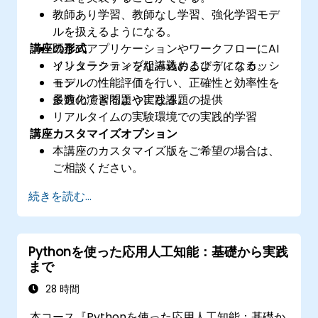
教師あり学習、教師なし学習、強化学習モデ
ルを扱えるようになる。
講座の形式
既存のアプリケーションやワークフローにAI
ソリューションを組み込めるようになる。
インタラクティブな講義およびディスカッシ
モデルの性能評価を行い、正確性と効率性を
ョン
最適化できるようになる。
多数の演習問題や実践課題の提供
リアルタイムの実験環境での実践的学習
講座カスタマイズオプション
本講座のカスタマイズ版をご希望の場合は、
ご相談ください。
続きを読む...
Pythonを使った応用人工知能：基礎から実践
まで
28 時間
本コース『Pythonを使った応用人工知能：基礎か