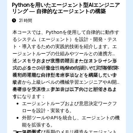
Pythonを用いたエージェント型AIエンジニア
リング ― 自律的なエージェントの構築
21 時間
本コースでは、Pythonを使用して自律的に動作す
るシステム（エージェント）を設計・開発・テス
ト・導入するための実践的技術を紹介します。エ
ージェントループの仕組みやツールとの連携方
法、メモリおよび状態管理、オーケストレーショ
インストラクター主導の対面またはオンライン形
ンのパターン、安全性確保の方策、そして本番環
式によるこの研修は、Pythonを用いて実用的で本
境での運用に向けた考慮事項などを網羅していま
番利用可能な自律型エージェントを構築したい中
す。
級者から上級レベルの機械学習エンジニアやAI開
発者、ソフトウェアエンジニア向けに開催されま
本研修を受講後、参加者は以下のことができるよ
す。
うになります：
エージェントループおよび意思決定ワークフ
ローを設計・実装する。
外部ツールやAPIを統合し、エージェントの機
能を拡張する。
コースの形式
短期および長期のメモリ構造をエージェント