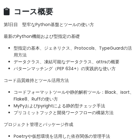
コース概要
第1日目 堅牢なPython基盤とツールの使い方
最新のPython機能および型指定の基礎
型指定の基本、ジェネリクス、Protocols、TypeGuardの活
用方法
データクラス、凍結可能なデータクラス、attrsの概要
パターンマッチング（PEP 634+）の実践的な使い方
コード品質維持とツール活用方法
コードフォーマットツールや静的解析ツール：Black、isort、
Flake8、Ruffの使い方
MyPyおよびpyrightによる静的型チェック手法
プリコミットフックと開発ワークフローの構築方法
プロジェクト管理とパッケージ作成
Poetryや仮想環境を活用した依存関係の管理手法