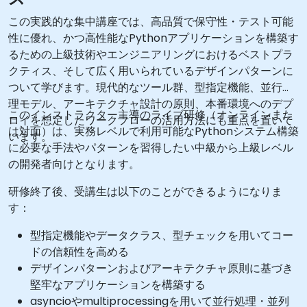
この実践的な集中講座では、高品質で保守性・テスト可能
性に優れ、かつ高性能なPythonアプリケーションを構築す
るための上級技術やエンジニアリングにおけるベストプラ
クティス、そして広く用いられているデザインパターンに
ついて学びます。現代的なツール群、型指定機能、並行処
理モデル、アーキテクチャ設計の原則、本番環境へのデプ
このインストラクター主導のライブ研修（オンラインまた
ロイを想定したワークフローの活用方法にも重点を置いて
は対面）は、実務レベルで利用可能なPythonシステム構築
います。
に必要な手法やパターンを習得したい中級から上級レベル
の開発者向けとなります。
研修終了後、受講生は以下のことができるようになりま
す：
型指定機能やデータクラス、型チェックを用いてコー
ドの信頼性を高める
デザインパターンおよびアーキテクチャ原則に基づき
堅牢なアプリケーションを構築する
asyncioやmultiprocessingを用いて並行処理・並列