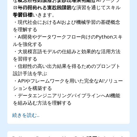
な概念から始まり、実際に導入可能なAIワークフ
・双方向性の議論および現場事例紹介
ローの開発へと進む段階的な演習を通じてスキル
・毎日行われる実践的課題
を磨いていきます。
学習目標
・現代社会におけるAIおよび機械学習の基礎概念
を理解する
・AI開発やデータワークフロー向けのPythonスキ
ルを強化する
・大規模言語モデルの仕組みと効果的な活用方法
を習得する
・信頼性の高い出力結果を得るためのプロンプト
設計手法を学ぶ
・APIやフレームワークを用いた完全なAIソリュー
ションを構築する
・データエンジニアリングパイプラインへAI機能
を組み込む方法を理解する
続きを読む...