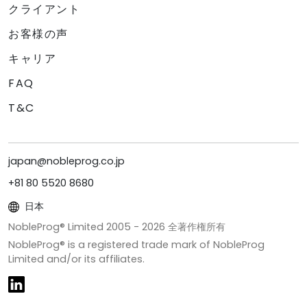
クライアント
お客様の声
キャリア
FAQ
T&C
japan@nobleprog.co.jp
+81 80 5520 8680
日本
NobleProg® Limited 2005 -
2026
全著作権所有
NobleProg® is a registered trade mark of NobleProg
Limited and/or its affiliates.