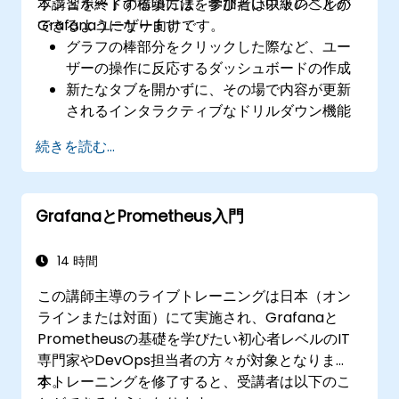
ッシュボードの構築方法を学びたい中級レベルの
本講習を終了する頃には、参加者は以下のことが
Grafanaユーザー向けです。
できるようになります：
グラフの棒部分をクリックした際など、ユー
ザーの操作に反応するダッシュボードの作成
新たなタブを開かずに、その場で内容が更新
されるインタラクティブなドリルダウン機能
の実装
続きを読む...
選択したフィルター条件に基づき、円グラフ
や詳細パネルを設定する方法
ユーザーの入力やリアルタイムデータに応答
GrafanaとPrometheus入門
して変化する動的閾値の活用方法
14 時間
この講師主導のライブトレーニングは日本（オン
ラインまたは対面）にて実施され、Grafanaと
Prometheusの基礎を学びたい初心者レベルのIT
専門家やDevOps担当者の方々が対象となりま
す。
本トレーニングを修了すると、受講者は以下のこ