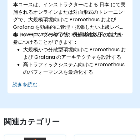
本コースは、インストラクターによる 日本 にて実
安全な仕組みで外部エンドポイントや既存シ
施されるオンラインまたは対面形式のトレーニン
ステムとの連携を実現する
グで、大規模環境向けに Prometheus および
Grafana を効果的に管理・拡張したい上級レベル
の DevOps エンジニアや SRE を対象としていま
本トレーニングの修了後、受講者は以下の能力を
す。
身につけることができます：
大規模かつ分散型環境向けに Prometheus お
よび Grafana のアーキテクチャを設計する
高トラフィックシステム向けに Prometheus
のパフォーマンスを最適化する
大容量データセットや複雑な可視化ニーズに
続きを読む...
対応できるよう Grafana を設定する
高度なトラブルシューティングおよびスケー
ラビリティ戦略を実装する
関連カテゴリー