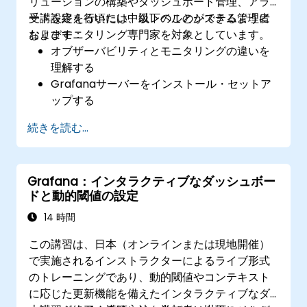
リューションの構築やダッシュボード管理、アラ
ート設定を行いたい中級レベルのシステム管理者
受講を終える頃には、以下のことができるように
およびモニタリング専門家を対象としています。
なります：
オブザーバビリティとモニタリングの違いを
理解する
Grafanaサーバーをインストール・セットア
ップする
Prometheus、InfluxDB、ElasticSearchなど
続きを読む...
の各種データソースを設定・接続する
ダッシュボードやチャートの作成・管理・カ
スタマイズを行う
Grafana：インタラクティブなダッシュボー
変数やクエリを用いて動的なダッシュボード
ドと動的閾値の設定
を構築する
Grafana経由で通知およびアラート設定を行
14 時間
う
この講習は、日本（オンラインまたは現地開催）
プラグインを導入・管理してGrafanaの機能
で実施されるインストラクターによるライブ形式
拡張を行う
のトレーニングであり、動的閾値やコンテキスト
に応じた更新機能を備えたインタラクティブなダ