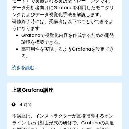
モート）で実施される実践型トレーニングです。
データ分析者向けにGrafanaを利用したモニタリ
ングおよびデータ視覚化手法を解説します。
研修終了時には、受講者は以下のことができるよ
うになります：
Grafanaで視覚化内容を作成するための開発
環境を構築できる。
‌高可用性を実現するようGrafanaを設定でき
る。
‌データに基づいてパネルやダッシュボードを
続きを読む...
カスタマイズできる。
‌高速な読み込みのためリバースプロキシを設
定できる。
上級Grafana講座
14 時間
本講座は、インストラクターが直接指導するオン
ラインまたは対面形式の研修で、Grafanaの高度