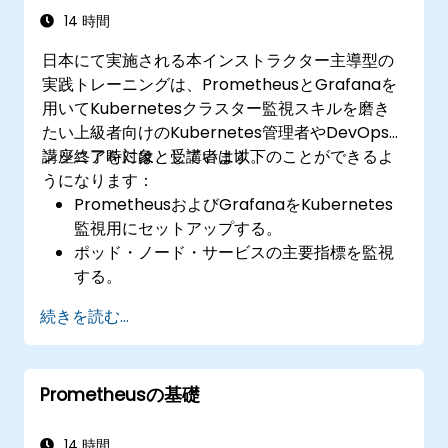
用できる。
14 時間
日本にて実施される本インストラクター主導型の
実践トレーニングは、PrometheusとGrafanaを
用いてKubernetesクラスター監視スキルを磨き
たい上級者向けのKubernetes管理者やDevOpsエ
ンジニアを対象としています。
​講座終了時には、受講者は以下のことができるよ
うになります：
PrometheusおよびGrafanaをKubernetes
監視用にセットアップする。
ポッド・ノード・サービスの主要指標を監視
する。
クラスターの健全性やパフォーマンスを可視
続きを読む...
化できる動的なダッシュボードを作成する。
問題発生に迅速に対応するためのアラート設
定戦略を実装する。
Prometheusの基礎
Kubernetes環境において監視ソリューショ
ンをスケーリングする際のベストプラクティ
スを適用する。
14 時間