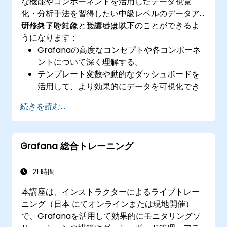
な機能やコンポーネントを活用したデータ視覚
化・分析手法を習得したい中級レベルのデータア
ナリストを対象としています。
研修終了時には、受講者は以下のことができるよ
うになります：
Grafanaの高度なコンセプトや各コンポーネ
ントについて深く理解する。
テンプレート変数や動的なダッシュボードを
活用して、より効果的にデータを可視化でき
る。
続きを読む...
Grafanaクエリ言語を用いて複雑なクエリを
実行できる。
Grafanaの拡張・パフォーマンス最適化、高
Grafana 総合トレーニング
可用性確保に関するベストプラクティスを習
得する。
21 時間
本講座は、インストラクターによるライブトレー
ニング（日本 にてオンラインまたは現地開催）
で、Grafanaを活用して効果的にモニタリングソ