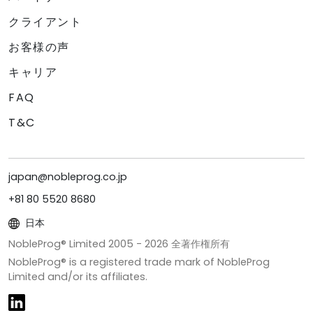
クライアント
お客様の声
キャリア
FAQ
T&C
japan@nobleprog.co.jp
+81 80 5520 8680
日本
NobleProg® Limited 2005 -
2026
全著作権所有
NobleProg® is a registered trade mark of NobleProg
Limited and/or its affiliates.