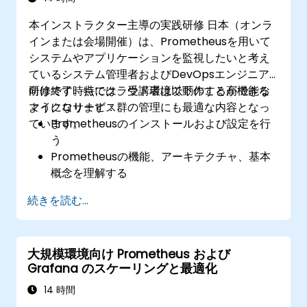
本インストラクター主導の実践研修 日本（オンラ
インまたは会場開催）は、Prometheusを用いて
システムやアプリケーションを監視したいと考え
ているシステム管理者およびDevOpsエンジニア
向けです。特にクラウド環境で動作する高機能な
研修終了時点では、受講者は以下のことができる
マイクロサービス群の管理にも最適な内容となっ
ようになります：
ています。
Prometheusのインストールおよび設定を行
う
Prometheusの機能、アーキテクチャ、基本
概念を理解する
PromQLを用いてデータのクエリ処理を行う
続きを読む...
方法を習得する
Grafanaを使用して可視化用グラフやダッシ
ュボードを作成する
大規模環境向け Prometheus および
システム監視およびアラート設定ルールを構
Grafana のスケーリングと最適化
成する
システムおよびアプリケーションのパフォー
14 時間
マンス分析・最適化を行う