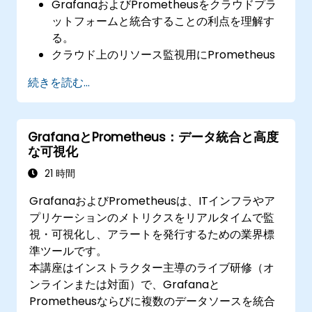
GrafanaおよびPrometheusをクラウドプラ
ットフォームと統合することの利点を理解す
る。
クラウド上のリソース監視用にPrometheus
を設定する。
続きを読む...
クラウドサービスの指標を可視化するために
Grafanaを構成する。
監視機能の拡張性向上に向け、クラウドネイ
GrafanaとPrometheus：データ統合と高度
ティブなツールや統合機能を活用する。
な可視化
21 時間
GrafanaおよびPrometheusは、ITインフラやア
プリケーションのメトリクスをリアルタイムで監
視・可視化し、アラートを発行するための業界標
準ツールです。
本講座はインストラクター主導のライブ研修（オ
ンラインまたは対面）で、Grafanaと
Prometheusならびに複数のデータソースを統合