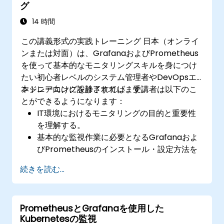
グ
14 時間
この講義形式の実践トレーニング 日本（オンライ
ンまたは対面）は、GrafanaおよびPrometheus
を使って基本的なモニタリングスキルを身につけ
たい初心者レベルのシステム管理者やDevOpsエ
ンジニア向けに設計されています。
本トレーニングを修了すれば、受講者は以下のこ
とができるようになります：
IT環境におけるモニタリングの目的と重要性
を理解する。
基本的な監視作業に必要となるGrafanaおよ
びPrometheusのインストール・設定方法を
習得する。
続きを読む...
システムパフォーマンスを可視化するための
簡単なダッシュボードやアラートを作成でき
る。
PrometheusとGrafanaを使用した
システムの可用性およびパフォーマンスをモ
Kubernetesの監視
ニタリングする際のベストプラクティスを適