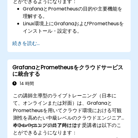
とができるようになります：
GrafanaとPrometheusの目的や主要機能を
理解する。
Linux環境上にGrafanaおよびPrometheusを
インストール・設定する。
Grafanaで基本的なデータソースやダッシュ
続きを読む...
ボードを作成する。
Prometheusを活用してシステムのメトリク
スを監視し、データを可視化する。
GrafanaとPrometheusをクラウドサービス
に統合する
14 時間
この講師主導型のライブトレーニング（日本に
て、オンラインまたは対面）は、Grafanaと
Prometheusを用いてクラウド環境における可観
測性を高めたい中級レベルのクラウドエンジニア
やDevOpsエンジニア向けです。
本トレーニングの終了時には、受講者は以下のこ
とができるようになります：