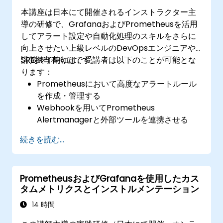
本講座は日本にて開催されるインストラクター主
導の研修で、GrafanaおよびPrometheusを活用
してアラート設定や自動化処理のスキルをさらに
向上させたい上級レベルのDevOpsエンジニアや
SRE担当者向けです。
講義終了時には、受講者は以下のことが可能とな
ります：
Prometheusにおいて高度なアラートルール
を作成・管理する
Webhookを用いてPrometheus
Alertmanagerと外部ツールを連携させる
迅速な問題解決のため、アラート発生時の自
続きを読む...
動応答処理を実装する
Grafanaを用いてアラート情報を効果的に可
視化・管理する
PrometheusおよびGrafanaを使用したカス
タムメトリクスとインストルメンテーション
14 時間