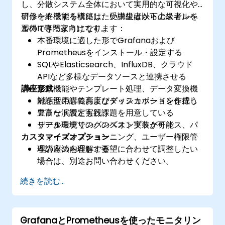
し、分散システム全体において実用的な可視化や
アラート機能を構築したい中級者から上級者レベ
研修を終了する頃には、受講生は以下のスキルを
ルのIT専門家向けです。
習得できるようになります：
本番環境に適した形でGrafanaおよび
Prometheusをインストール・設定する
SQLやElasticsearch、InfluxDB、クラウド
APIなど多様なデータソースと連携させる
講座形式
変数機能やテンプレート処理、データ変換機
能を活用して高度なダッシュボードを作成し
対話型の講義およびディスカッションを行う
アラート設定も行う
豊富な演習と実践課題を用意している
データモデリングのベストプラクティス、パ
リアル環境でのハンズオン実装が可能
カスタマイズオプション
フォーマンスチューニング、ユーザー権限管
理の方法を理解する
本講座の内容をご要望に合わせて調整したい
場合は、別途お問い合わせください。
続きを読む...
GrafanaとPrometheusを使ったモニタリン