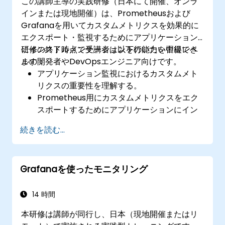
この講師主導の実践研修（日本にて開催、オンラ
インまたは現地開催）は、Prometheusおよび
Grafanaを用いてカスタムメトリクスを効果的に
エクスポート・監視するためにアプリケーション
にインストルメンテーションを行いたい中級レベ
研修の終了時点で受講者は以下の能力を習得でき
ルの開発者やDevOpsエンジニア向けです。
ます：
アプリケーション監視におけるカスタムメト
リクスの重要性を理解する。
Prometheus用にカスタムメトリクスをエク
スポートするためにアプリケーションにイン
ストルメンテーションを行う。
続きを読む...
Grafanaでカスタムメトリクスを可視化する
ためのダッシュボードを作成・設定する。
開発ライフサイクル全体に監視機能を組み込
Grafanaを使ったモニタリング
む際のベストプラクティスを実践できる。
14 時間
本研修は講師が同行し、日本（現地開催またはリ