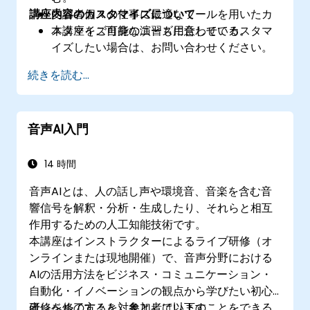
講座内容のカスタマイズについて
受講者個々の仕事に最適なツールを用いたカ
スタマイズ可能な演習も用意している。
本講座をご自身のニーズに合わせてカスタマ
イズしたい場合は、お問い合わせください。
続きを読む...
音声AI入門
14 時間
音声AIとは、人の話し声や環境音、音楽を含む音
響信号を解釈・分析・生成したり、それらと相互
作用するための人工知能技術です。
本講座はインストラクターによるライブ研修（オ
ンラインまたは現地開催）で、音声分野における
AIの活用方法をビジネス・コミュニケーション・
自動化・イノベーションの観点から学びたい初心
者レベルの方々を対象としています。
研修を修了すると、参加者は以下のことをできる