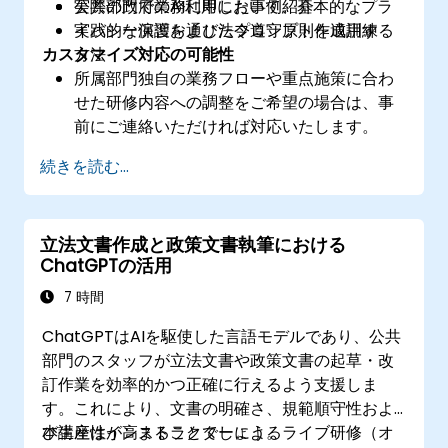
公共部門でのAI利用において、基本的なプラ
実際の政府業務に即した事例紹介
イバシー保護および法令遵守原則を適用する
実践的な演習を通じたプロンプト作成訓練
カスタマイズ対応の可能性
方法
所属部門独自の業務フローや重点施策に合わ
せた研修内容への調整をご希望の場合は、事
前にご連絡いただければ対応いたします。
続きを読む...
立法文書作成と政策文書執筆における
ChatGPTの活用
7 時間
ChatGPTはAIを駆使した言語モデルであり、公共
部門のスタッフが立法文書や政策文書の起草・改
訂作業を効率的かつ正確に行えるよう支援しま
す。これにより、文書の明確さ、規範順守性およ
び生産性が高まることでしょう。
本講座はインストラクターによるライブ研修（オ