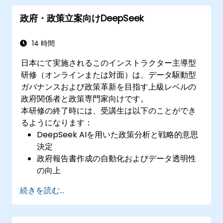
政府・政策立案向けDeepSeek
14 時間
日本にて実施されるこのインストラクター主導型
研修（オンラインまたは対面）は、データ駆動型
ガバナンスおよび政策革新を目指す上級レベルの
政府関係者と政策専門家向けです。
本研修の終了時には、受講生は以下のことができ
るようになります：
DeepSeek AIを用いた政策分析と戦略的意思
決定
政府報告書作成の自動化およびデータ透明性
の向上
AIから得られた知見を公共部門のイノベーシ
続きを読む...
ョンに活かす
AI駆動型ソリューションによる市民との関わ
り強化