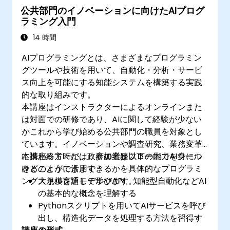
公共部門のイノベーションに向けたAIプログ
ラミング入門
14 時間
AIプログラミングとは、さまざまなプログラミン
グツールや技術を用いて、自動化・分析・サービ
ス向上を可能にする知能システムを構築する実践
的な取り組みです。
本講座はインストラクターによるオンラインまた
は対面での研修であり、AIに関して経験が少ない
かこれから学び始める公共部門の職員を対象とし
ています。イノベーションや調査研究、業務変革
に携わる方々が、政府の業務フロー内でAIツール
本講座終了時には、参加者は以下の能力を身につ
をどのように活用できるかを具体的なプログラミ
けることができます：
ングスキルを通して学びます。
大規模言語モデルやAPI、知能型自動化などAI
の基本的な概念を理解する
Pythonスクリプトを用いてAIサービスを呼び
出し、構造化データを処理する方法を習得す