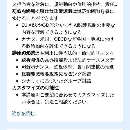
ス担当者を対象に、規制動向や倫理的指枠、責任
あるAI活用に向けた政策課題について解説しま
研修を終える頃には、受講者は以下の能力を身に
す。
つけることができます：
EU AI法やGDPRといったAI関連規制の重要な
内容を理解できるようになる
カナダ、米国、OECDなど各国・地域におけ
る政策動向を評価できるようになる
講座の形式
AIの調達や利用に伴う法的・倫理的リスクを
分析できるようになる
双方向性の高い講義および法的ケーススタデ
AIガバナンス、監視体制、省庁間連携の推進
ィ分析
に貢献できるようになる
規制間比較や政策マッピング演習
シナリオに基づいたグループ討議
カスタマイズの可能性
本講座をご要望に合わせてカスタマイズした
い場合は、別途ご相談ください。
続きを読む...