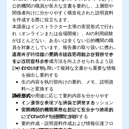
公的機関の職員が長大な文書を要約し、上層部や
関係者向けに分かりやすく構造化された説明資料
を作成する際に役立ちます。
本講座はインストラクター主導の実習形式で行わ
れ（オンラインまたは会場開催）、AIの利用経験
がほとんどない、あるいは全くない公的機関の職
員を対象としています。報告書の取り扱いに携わ
る方々が、情報の要約・統合処理および分かりや
講座終了時には、受講者は以下の能力を習得でき
すい説明資料の作成方法を向上させられるよう設
るようになります：
計されています。
ChatGPTを用いて複雑な文書から重要な情報
を抽出し要約する
生の内容を執行部向けの要約、メモ、説明資
料へと変換する
講座形式
目的や用途に応じて要約内容を分かりやす
く、適切な表現・トーンで調整する
インタラクティブな講義とディスカッション
公的機関の報告業務において安全かつ効果的
実際の公的機関業務を想定したシナリオにお
にプロンプトを使用できる
いてChatGPTを実際に操作する
要約作成・説明資料作成および情報伝達フロ