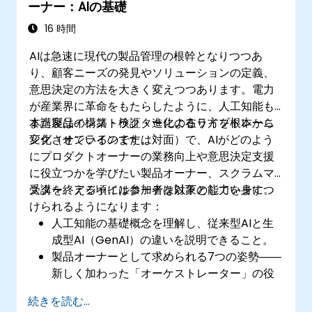
ーナー：AIの基礎
16 時間
AIは急速に現代の製品管理の根幹となりつつあ
り、顧客ニーズの発見やソリューションの定義、
意思決定の方法を大きく変えつつあります。電力
が産業界に革命をもたらしたように、人工知能も
また製品の構築・検証・進化の在り方を根本から
本講座はインストラクターによるライブトレーニ
変化させているのです。
ング（オンラインまたは対面）で、AIがどのよう
にプロダクトオーナーの業務向上や意思決定支援
に役立つかを学びたい製品オーナー、スクラムマ
スター、アジャイルコーチを対象としています。
受講を終える頃には参加者は以下の能力を身につ
けられるようになります：
人工知能の基礎概念を理解し、従来型AIと生
成型AI（GenAI）の違いを説明できること。
製品オーナーとして求められる7つの姿勢――
新しく加わった「オーケストレーター」の役
割も含め――を実践し、ビジョナリーや実験
続きを読む...
家、顧客代表といった各立場をAIで強化でき