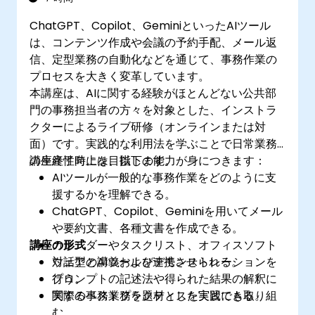
ChatGPT、Copilot、GeminiといったAIツール
は、コンテンツ作成や会議の予約手配、メール返
信、定型業務の自動化などを通じて、事務作業の
プロセスを大きく変革しています。
本講座は、AIに関する経験がほとんどない公共部
門の事務担当者の方々を対象とした、インストラ
クターによるライブ研修（オンラインまたは対
面）です。実践的な利用法を学ぶことで日常業務
の生産性向上を目指します。
講座終了時には、以下の能力が身につきます：
AIツールが一般的な事務作業をどのように支
援するかを理解できる。
ChatGPT、Copilot、Geminiを用いてメール
や要約文書、各種文書を作成できる。
講座の形式
カレンダーやタスクリスト、オフィスソフト
ウェアとAIツールを連携させられる。
対話型の講義およびデモンストレーションを
プロンプトの記述法や得られた結果の解釈に
行う。
関するベストプラクティスを実践できる。
実際の事務業務を題材とした実習にも取り組
む。