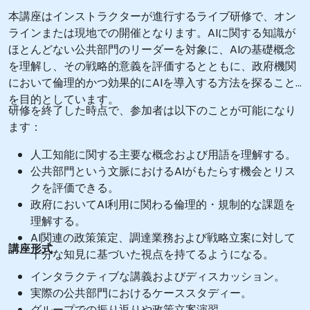
本講座はインストラクターが進行するライブ研修で、オン
ラインまたは現地での開催となります。AIに関する知識が
ほとんどない公共部門のリーダーを対象に、AIの基礎概念
を理解し、その戦略的意義を評価するとともに、政府機関
において倫理的かつ効果的にAIを導入する方法を探ること
を目的としています。
研修を終了した時点で、参加者は以下のことが可能になり
ます：
人工知能に関する主要な概念および用語を理解する。
公共部門という文脈におけるAIがもたらす機会とリス
クを評価できる。
政府においてAI利用に関わる倫理的・規制的な課題を
理解する。
AI関連の政策策定、調達業務および戦略立案に対して
講座形式
十分な知見に基づいた視点を持てるようになる。
インタラクティブな講義およびディスカッション。
実際の公共部門におけるケーススタディー。
グループでの振り返りや政策立案演習。