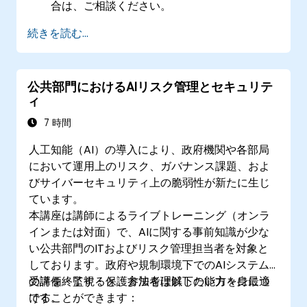
合は、ご相談ください。
続きを読む...
公共部門におけるAIリスク管理とセキュリテ
ィ
7 時間
人工知能（AI）の導入により、政府機関や各部局
において運用上のリスク、ガバナンス課題、およ
びサイバーセキュリティ上の脆弱性が新たに生じ
ています。
本講座は講師によるライブトレーニング（オンラ
インまたは対面）で、AIに関する事前知識が少な
い公共部門のITおよびリスク管理担当者を対象と
しております。政府や規制環境下でのAIシステム
の評価・監視・保護方法を理解したい方々に最適
受講を終了すると、参加者は以下の能力を身につ
です。
けることができます：