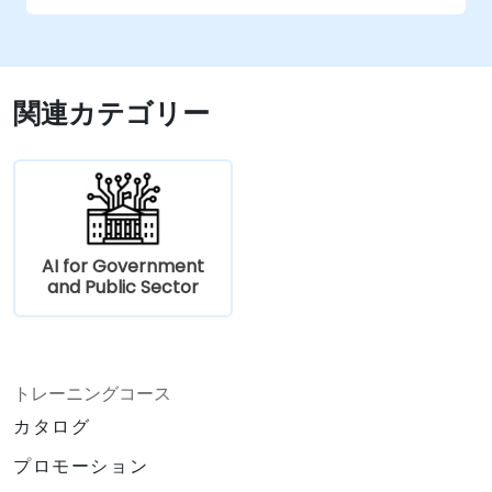
ること。
効果的なプロンプト作成法を習得し、AIツー
ルを専門的スキルを持つ知的な協力者として
活用できること。
関連カテゴリー
顧客理解を深め、AIの支援を受けて仮説検証
や発見作業向けのペルソナを作成しつつ、実
際に顧客と接することも忘れないこと。
3x3フレームワークなどの体系的な枠組みを用
いて製品ビジョンを構築・伝達し、AIでその
ストーリーを形作ったり可視化したりできる
AI for Government
こと。
and Public Sector
生成型AIツールを用いてプロトタイプや製品
コンセプトの作成など、迅速なプロトタイピ
ングと仮説検証が行えること。
AIツールで機能群の価値度、実現可能性、ユ
トレーニングコース
ーザーへの影響を分析・優先順位付けし、製
カタログ
品決定を支援できること。
プロモーション
メール処理やステークホルダー管理、メモ取