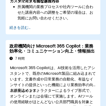
カスタマイズ可能な講座内容
ーに関する演習を行う
所属機関の業務プロセスや社内ツールに合わ
せた講座内容への調整をご希望の場合は、お
気軽にお問い合わせください。
続きを読む...
政府機関向け Microsoft 365 Copilot：業務
効率化・コミュニケーション向上・情報抽出
7 時間
Microsoft 365 Copilotは、AI技術を活用したアシ
スタントで、既存のMicrosoft製品に組み込まれて
います。文書作成や日常業務の自動化、有益なイ
ンサイトの提供といった機能により業務効率の向
上が見込めます。
本講座はインストラクターによるライブ形式で、
オンラインまたは会場にて実施します。AIツール
の使用経験がほとんどない公共部門職員を対象と