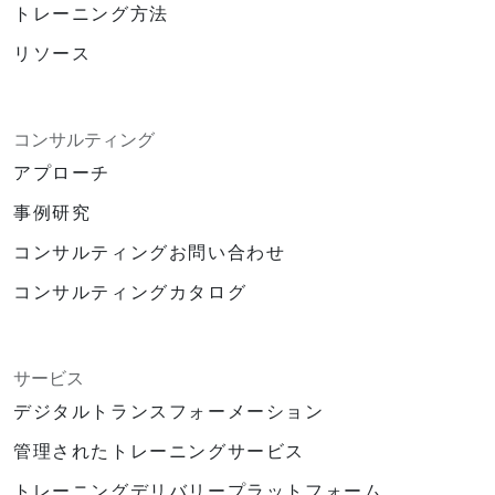
りといった日常的な作業をAIで自動化または
トレーニング方法
委譲し、戦略的・創造的作業により注力でき
リソース
るようになること。
AI倫理やバイアス、データセキュリティに関
する議論を主導し、責任ある持続可能なAI活
用を促進できること。
コンサルティング
製品や組織の文脈に合った有用なAI利用事例
アプローチ
を見つけ出し、設計できること。
事例研究
生産性支援ツールやプロトタイピングプラッ
トフォームから動画・画像生成・コーディン
コンサルティングお問い合わせ
グ向けソリューションまで、約20種類のAIツ
ールやモデルに実際に触れてみること。
コンサルティングカタログ
サービス
デジタルトランスフォーメーション
管理されたトレーニングサービス
トレーニングデリバリープラットフォーム