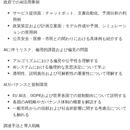
政府でのAI活用事例
サービス提供面：チャットボット、文書自動化、予測分析の利
用例
政策策定および計画立案面：モデル作成や予測、シミュレーシ
ョンの実用例
公共安全・医療・市民との関わりにおける具体例も紹介する
AIに伴うリスク、倫理的課題および偏見の問題
アルゴリズムにおける偏見や公平性を理解する
AIシステムにおける倫理的な意思決定について学ぶ
透明性、説明責任および可解釈性の重要性について理解する
AIガバナンスと規制環境
EU AI法、GDPRおよび世界各国での規制動向について説明する
各国のAI戦略やガバナンス体制の概要を解説する
一般市民からの信頼および社会的影響に関する考慮点について
も触れる
調達手法と導入戦略