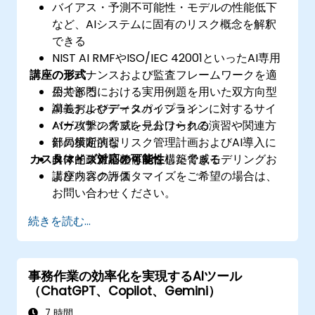
バイアス・予測不可能性・モデルの性能低下
など、AIシステムに固有のリスク概念を解釈
できる
NIST AI RMFやISO/IEC 42001といったAI専用
講座の形式
のガバナンスおよび監査フレームワークを適
用できる
公共部門における実用例題を用いた双方向型
AIモデルやデータパイプラインに対するサイ
講義およびディスカッション
バー攻撃の脅威を見分けられる
AIガバナンスフレームワークの演習や関連方
部局横断的なリスク管理計画およびAI導入に
針の策定演習
カスタマイズ対応の可能性
向けた政策調整体制を構築できる
具体的シナリオを基にした脅威モデリングお
よびリスク評価
講座内容のカスタマイズをご希望の場合は、
お問い合わせください。
続きを読む...
事務作業の効率化を実現するAIツール
（ChatGPT、Copilot、Gemini）
7 時間