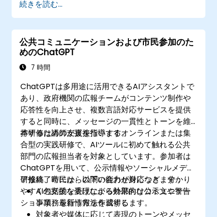
続きを読む...
公共コミュニケーションおよび市民参加のた
めのChatGPT
7 時間
ChatGPTは多用途に活用できるAIアシスタントで
あり、政府機関の広報チームがコンテンツ制作や
応答性を向上させ、複数言語対応サービスを提供
すると同時に、メッセージの一貫性とトーンを維
持するための支援を行います。
本研修は講師が直接指導するオンラインまたは集
合型の実践研修で、AIツールに初めて触れる公共
部門の広報担当者を対象としています。参加者は
ChatGPTを用いて、公示情報やソーシャルメディ
ア投稿、市民からの問い合わせ対応など、分かり
研修終了時には、以下の能力が身につきます：
やすく包括的な表現による外部向けコミュニケー
AIの支援を受けながら効果的な公示文や警告
ション業務を行う方法を習得します。
事項、最新情報を作成する
対象者や媒体に応じて表現のトーンやメッセ