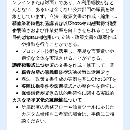
ンラインまたは対面）であり、AI利用経験がほと
んどない、あるいは全くない公共部門の職員を対
象としています。立法・政策文書の作成・編集・
精査業務に携わる方々が、ChatGPTを用いて精度
研修終了時点で受講者は以下のスキルを習得でき
や明確さおよび作業効率を向上させられることを
ます：
目的としています。
ChatGPTを用いて立法・政策文書の草案作成
や推敲を行うことができる。
プロンプト技術を活用し、平易な言葉遣いや
適切な文体を実現させることができる。
講座の形式について
複数バージョンの文書を作成・修正して、関
係者からの意見収集や法的検証に活用でき
双方向型の講義およびディスカッション
る。
立法・政策文書作成の実例を基にChatGPTを
各種法令要件や文書様式との整合性を適切に
実際に操作する演習
保つことができる。
文書構造や文体、法的明確性に関する実践的
カスタマイズ化の可能性について
な指導下での課題解決
所属部署の業務フローや独自ツールに応じた
カスタム研修をご希望の場合は、事前にご相
談ください。