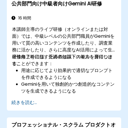
公共部門向け中級者向けGemini AI研修
16 時間
本講師主導のライブ研修（オンラインまたは対
面）では、中級レベルの公共部門職員がGeminiを
用いて質の高いコンテンツを作成したり、調査業
務に活かしたり、さらに高度なAI活用によって生
産性向上を目指すための知識・スキルを習得しま
研修修了時には、受講者は以下の能力を身につけ
す。
ることができます：
用途に応じてより効果的で適切なプロンプト
を作成できるようになる
Geminiを用いて独創的かつ創造的なコンテン
ツを生成できるようになる
複雑な情報を正確に要約・比較できるように
続きを読む...
なる
Geminiを活用してブレインストーミングや計
画立案、アイデアの整理を行えるようになる
プロフェッショナル・スクラム プロダクトオ