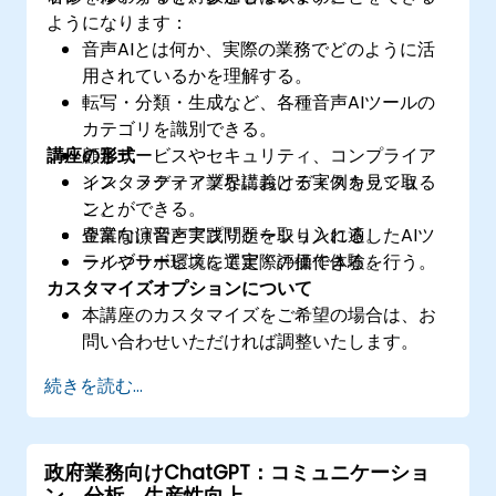
ようになります：
音声AIとは何か、実際の業務でどのように活
用されているかを理解する。
転写・分類・生成など、各種音声AIツールの
カテゴリを識別できる。
講座の形式
顧客サービスやセキュリティ、コンプライア
ンス、メディア業界における実例を見て取る
インタラクティブな講義とディスカッショ
ことができる。
ン。
企業向け音声アプリケーションに適したAIツ
豊富な演習と実践問題を取り入れる。
ールやサービスを選定・評価できる。
ライブラボ環境にて実際の操作体験を行う。
カスタマイズオプションについて
本講座のカスタマイズをご希望の場合は、お
問い合わせいただければ調整いたします。
続きを読む...
政府業務向けChatGPT：コミュニケーショ
ン、分析、生産性向上