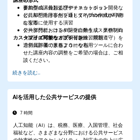
講座の形式
る
要約作成・分類処理やチャットボット開発な
参加型の講義およびディスカッション
どにAIを活用したプロトタイプの作成が可能
公共部門向け事例を通じてPythonやLLM API
になる
を実際に使用する演習
公共部門におけるAI開発に伴うリスクや制約
データ分析・コンテンツ自動生成・業務フロ
カスタマイズ可能なオプション
（プライバシー、説明可能性、規制遵守）を
ー設計に関するガイド付き練習問題
適切に評価できるようになる
ご所属部署の業務フローや利用ツールに合わ
せた講座内容の調整をご希望の場合は、ご相
談ください。
続きを読む...
AIを活用した公共サービスの提供
7 時間
人工知能（AI）は、税務、医療、入国管理、社会
福祉など、さまざまな分野における公共サービス