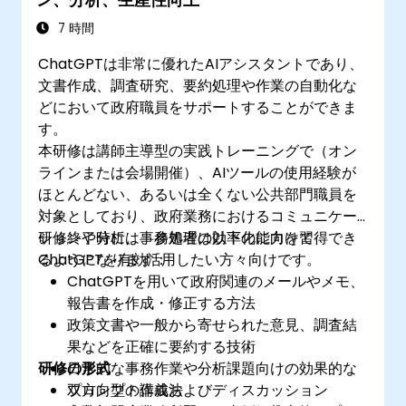
7 時間
ChatGPTは非常に優れたAIアシスタントであり、
文書作成、調査研究、要約処理や作業の自動化な
どにおいて政府職員をサポートすることができま
す。
本研修は講師主導型の実践トレーニングで（オン
ラインまたは会場開催）、AIツールの使用経験が
ほとんどない、あるいは全くない公共部門職員を
対象としており、政府業務におけるコミュニケー
ションや分析、事務処理の効率化に向けて
研修終了時には、参加者は以下の能力を習得でき
ChatGPTを有効活用したい方々向けです。
るようになります：
ChatGPTを用いて政府関連のメールやメモ、
報告書を作成・修正する方法
政策文書や一般から寄せられた意見、調査結
果などを正確に要約する技術
研修の形式
日常的な事務作業や分析課題向けの効果的な
プロンプト作成法
双方向型の講義およびディスカッション