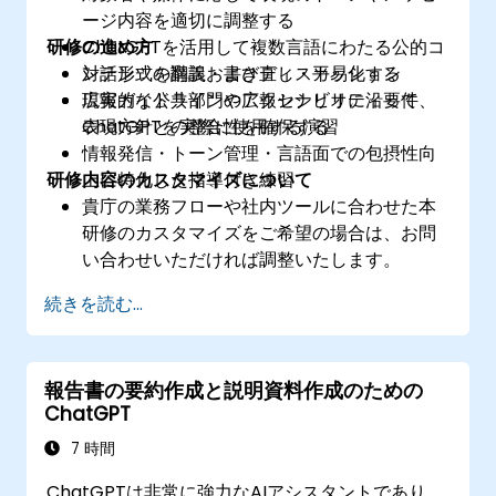
ージ内容を適切に調整する
研修の進め方
ChatGPTを活用して複数言語にわたる公的コ
ンテンツを翻訳・書き直し・平易化する
対話形式の講義およびディスカッション
広報ガイドラインやアクセシビリティ要件、
現実的な公共部門の広報シナリオに沿って
表現方針との整合性を確保する
ChatGPTを実際に使用する演習
情報発信・トーン管理・言語面での包摂性向
研修内容のカスタマイズについて
上に特化した指導付き練習
貴庁の業務フローや社内ツールに合わせた本
研修のカスタマイズをご希望の場合は、お問
い合わせいただければ調整いたします。
続きを読む...
報告書の要約作成と説明資料作成のための
ChatGPT
7 時間
ChatGPTは非常に強力なAIアシスタントであり、