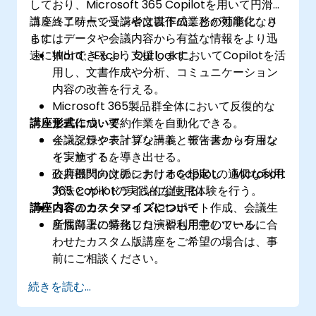
しており、Microsoft 365 Copilotを用いて円滑な
コミュニケーションや文書作成業務の効率化、さ
講座終了時点で受講者は以下のことが可能になり
らにはデータや会議内容から有益な情報をより迅
ます：
速に抽出できるよう支援します。
Word、Excel、OutlookにおいてCopilotを活
用し、文書作成や分析、コミュニケーション
内容の改善を行える。
Microsoft 365製品群全体において反復的な
講座形式について
文書作成・要約作業を自動化できる。
会議記録や表計算シート、報告書から有用な
インタラクティブな講義とディスカッション
インサイトを導き出せる。
を実施する。
公共部門の文脈におけるCopilotの適切な利用
政府機関向けのシナリオを想定し、Microsoft
方法とガイドラインに従える。
365 Copilotの実践的な使用体験を行う。
講座内容のカスタマイズについて
コミュニケーションやレポート作成、会議生
産性向上に特化した演習も用意している。
所属部署の業務フローや利用中のツールに合
わせたカスタム版講座をご希望の場合は、事
前にご相談ください。
続きを読む...