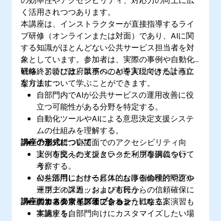
の効率性やアクセシビリティ、対応力の向上に広
く活用されつつあります。
本講座は、インストラクターが直接指導するライ
ブ研修（オンラインまたは対面）であり、AIに関
する知識がほとんどない公共サービス担当者を対
象としています。参加者は、実際の事例や自動化
戦略、および政府業務へのAI導入に向けた計画立
研修終了時には、以下のことを実現できるように
案方法について学ぶことができます。
なります：
自部門内でAIが公共サービスの運用改善に役
立つ可能性がある分野を特定する。
自動化ツールやAIによる意思決定支援システ
ムの仕組みを理解する。
講座の形式について
予測分析、言語面でのアクセシビリティ向
上、市民への支援といった利用事例について
実例を交えたインタラクティブな講義を行
考察する。
う。
AIを活用したサービスにおける倫理的問題や
公共部門における具体的な事例の検討やグル
運用上の課題、および市民からの信頼確保に
ープディスカッションも行う。
講座のカスタマイズオプション
関する要素を評価できるようになる。
参加者の所属部署に合わせた戦略立案演習も
実施する。
本講座を自部門向けにカスタマイズしたい場