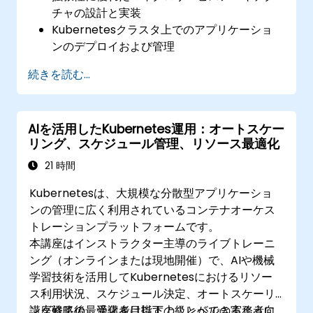
チャの設計と実装
Kubernetesクラスタ上でのアプリケーショ
ンのデプロイおよび管理
Helmチャートを活用した効率的なサービスの
続きを読む...
導入
本番環境におけるマイクロサービスの健全性
の監視と維持
AIを活用したKubernetes運用：オートスケー
Kubernetes環境においてセキュリティとコ
リング、スケジュール管理、リソース最適化
ンプライアンスに関するベストプラクティス
の適用
21 時間
Kubernetesは、大規模な分散型アプリケーショ
ンの管理に広く利用されているコンテナオーケス
トレーションプラットフォームです。
本講座はインストラクター主導のライブトレーニ
ング（オンラインまたは現地開催）で、AIや機械
学習技術を活用してKubernetesにおけるリソー
ス利用状況、スケジュール決定、オートスケーリ
ング戦略の最適化を目指す上級レベルの実務者向
講座修了後、受講者は以下のことができるように