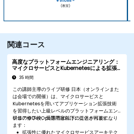
¥ 911088 ~
(教室)
関連コース
高度なプラットフォームエンジニアリング：
マイクロサービスとKubernetesによる拡張
性の確保
35 時間
この講師主導のライブ研修 日本（オンラインまた
は会場での開催）は、マイクロサービスと
Kubernetesを用いてアプリケーション拡張技術
を習得したい上級レベルのプラットフォームエン
ジニアやDevOps専門家向けに提供されます。
研修の修了後、受講者は以下のことが可能になり
ます：
拡張性に優れたマイクロサービスアーキテク