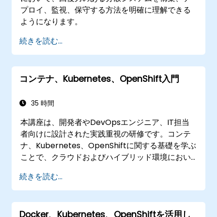
プロイ、監視、保守する方法を明確に理解できる
ようになります。
続きを読む...
コンテナ、Kubernetes、OpenShift入門
35 時間
本講座は、開発者やDevOpsエンジニア、IT担当
者向けに設計された実践重視の研修です。コンテ
ナ、Kubernetes、OpenShiftに関する基礎を学ぶ
ことで、クラウドおよびハイブリッド環境におい
て効率的なアプリケーション提供を行うためのス
続きを読む...
キルが身につきます。具体的には、コンテナ化さ
れたアプリケーションの構築方法やKubernetes
リソースの管理手法、OpenShiftを活用した現代
Docker、Kubernetes、OpenShiftを活用し
的な開発・運用フローの実践が可能になります。