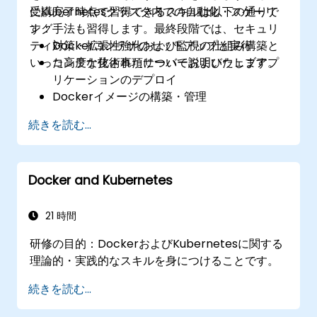
にKubernetesクラスタ内での自動化・スケーリ
受講完了時点で習得できるスキルは以下の通りで
ング手法も習得します。最終段階では、セキュリ
す：
ティ対策・拡張性強化および監視の仕組み構築と
Dockerコンテナのセットアップと実行
いった高度な技術事項について説明いたします。
コンテナ化されたサーバーおよびウェブアプ
リケーションのデプロイ
Dockerイメージの構築・管理
DockerとKubernetesクラスタの構築方法
続きを読む...
Kubernetesを活用した分散型ウェブアプリ
ケーションの運用・管理
Kubernetesクラスタの安全性確保・拡張性
Docker and Kubernetes
向上・監視設定
21 時間
研修の目的：DockerおよびKubernetesに関する
理論的・実践的なスキルを身につけることです。
続きを読む...