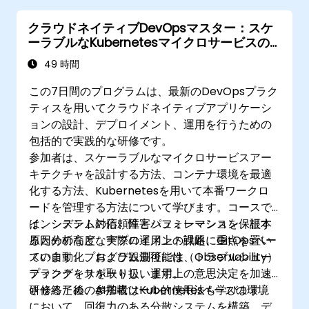
クラウドネイティブDevOpsマスター：スケ
ーラブルなKubernetesマイクロサービスの
設計、デプロイメント＆運用
49 時間
この7日間のプログラムは、最新のDevOpsプラク
ティスを用いてクラウドネイティブアプリケーシ
ョンの設計、デプロイメント、運用を行うための
包括的で実践的な研修です。
参加者は、スケーラブルなマイクロサービスアー
キテクチャを設計する方法、コンテナ環境を最適
化する方法、Kubernetesを用いて本番ワークロ
ードを管理する方法について学びます。コースで
は、システムの信頼性とパフォーマンスを保証す
インシデント対応、障害シュミレーション、根本
るための高度なデプロイメント戦略、GitOpsベー
原因分析など、実際の運用上の課題に重点を置い
スの自動化、および観測可能性（Observability）
ています。プログラム最後には、トラブルシュー
プラクティスを取り扱います。
ティングをサポートし、運用上の意思決定を加速
させるためのAI搭載ツール的使用法も学びます。
研修終了後、参加者はKubernetesベースの環境
において、回復力のある分散システムを構築、デ