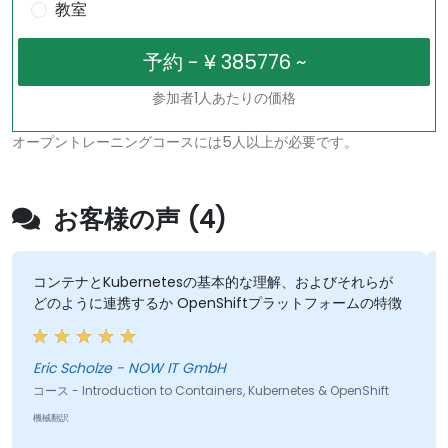
教室
参加者1人あたりの価格
オープントレーニングコースには5人以上が必要です。
お客様の声 (4)
コンテナとKubernetesの基本的な理解、およびそれらが
A
どのように連携するか OpenShiftプラットフォームの特徴
k
Eric Scholze - NOW IT GmbH
コース - Introduction to Containers, Kubernetes & OpenShift
コ
Mi
機械翻訳