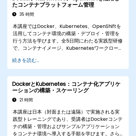
たコンテナプラットフォーム管理
35 時間
本講座ではDocker、Kubernetes、OpenShiftを
活用してコンテナ環境の構築・デプロイ・管理を
行う方法を学びます。全5日間にわたる実践型研修
で、コンテナイメージ、Kubernetesワークロー
ド、クラスター内ネットワーク、ストレージ管
続きを読む...
理、セキュリティ対策、監視手法および
OpenShift運用術までを扱います。受講者は現代
的なコンテナプラットフォームの運営能力ならび
DockerとKubernetes：コンテナ化アプリケ
に開発環境および本番環境におけるトラブル解決
ーションの構築・スケーリング
スキルを習得します。
21 時間
本講座は日本（対面または遠隔）で実施される実
践型トレーニングであり、受講者はDockerコンテ
ナの構築・管理およびサンプルアプリケーション
をコンテナ環境へ導入する手順を学びます。さら