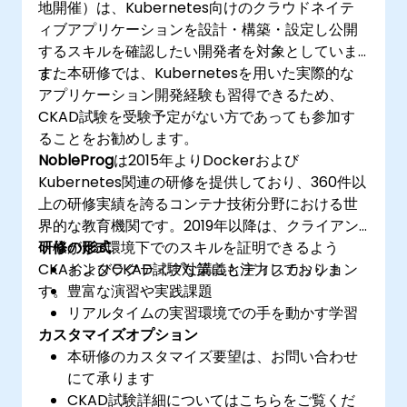
地開催）は、Kubernetes向けのクラウドネイテ
ィブアプリケーションを設計・構築・設定し公開
するスキルを確認したい開発者を対象としていま
す。
また本研修では、Kubernetesを用いた実際的な
アプリケーション開発経験も習得できるため、
CKAD試験を受験予定がない方であっても参加す
ることをお勧めします。
NobleProg
は2015年よりDockerおよび
Kubernetes関連の研修を提供しており、360件以
上の研修実績を誇るコンテナ技術分野における世
界的な教育機関です。2019年以降は、クライアン
ト様がk8s環境下でのスキルを証明できるよう
研修の形式
CKAおよびCKAD試験対策にも注力しておりま
インタラクティブな講義とディスカッション
す。
豊富な演習や実践課題
リアルタイムの実習環境での手を動かす学習
カスタマイズオプション
本研修のカスタマイズ要望は、お問い合わせ
にて承ります
CKAD試験詳細についてはこちらをご覧くだ