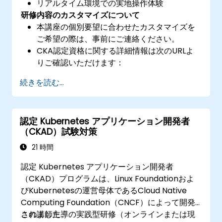
リアルタイム環境での実地操作体験
研修内容のカスタマイズについて
本講座の個別要望に合わせたカスタマイズを
ご希望の際は、事前にご連絡ください。
CKA認定資格に関する詳細情報は次のURLよ
りご確認いただけます：
https://training.linuxfoundation.org/certificatio
続きを読む...
kubernetes-administrator-cka
認定 Kubernetes アプリケーション開発者
（CKAD）試験対策
21 時間
認定 Kubernetes アプリケーション開発者
（CKAD）プログラムは、Linux Foundationおよ
びKubernetesの運営母体であるCloud Native
Computing Foundation（CNCF）によって開発
されました。
この講師主導の実践型研修（オンラインまたは現