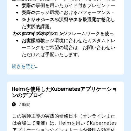
する。
実際の事例を用いたガイド付きプレゼンテー
実際のエッジ環境におけるパフォーマンス・
ション。
ストレージ・ネットワークを最適化する。
シナリオベースの演習やエッジ展開に特化し
た実践的課題。
カスタマイズオプション
Kubernetesのエッジフレームワークを使っ
た実践経験。
お客様のエッジ環境に合わせたカスタムトレ
ーニングをご希望の場合は、お問い合わせい
ただければ手配いたします。
続きを読む...
Helmを使用したKubernetesアプリケーショ
ンのデプロイ
7 時間
この講師主導の実践的研修日本（オンラインまた
は会場にて開催）は、Helmを用いてKubernetes
アプリケーションのインストールや管理を効率化