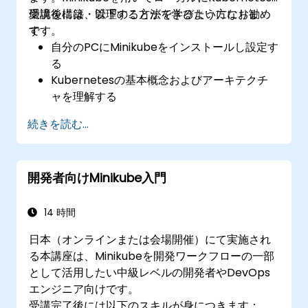
環境を構築・管理する方法を学びたい方にお勧め
受講後には、以下のことができるようになりま
です。
す：
自分のPCにMinikubeをインストールし設定す
る
Kubernetesの基本概念およびアーキテクチ
ャを理解する
kubectlやMinikubeダッシュボードを用いて
続きを読む...
コンテナのデプロイと管理を行う
Kubernetes向けの永続ストレージやネット
ワーク環境を構築する
開発者向けMinikube入門
アプリケーションの開発・テスト・デバッグ
にMinikubeを活用する
14 時間
日本（オンラインまたは会場開催）にて実施され
る本講座は、Minikubeを開発ワークフローの一部
として活用したい中級レベルの開発者やDevOps
エンジニア向けです。
受講完了後には以下のスキルが身につきます：