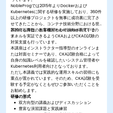
NobleProgでは2015年よりDockerおよび
Kubernetesに関する研修を実施しており、360件
以上の研修プロジェクトを無事に成功裏に完了さ
せてきたことから、コンテナ技術分野における世
界的にも有数の教育機関として認知されていま
2019年以降は、お客様がKubernetes環境下での
す。
スキルを実証できるようCKAおよびCKAD試験の
対策支援も行っています。
本講座はインストラクター指導型のオンラインま
たは対面セミナーであり、CKA試験合格によって
自身の知識レベルを確認したいシステム管理者や
Kubernetes利用者向けとなっております。
ただし本講義では実践的な運用スキルの習得にも
重点が置かれています。そのため、CKA試験を受
験する予定がなくともぜひご参加いただくことを
お勧めします。
研修の形式
双方向型の講義およびディスカッション
豊富な演習課題と実践練習