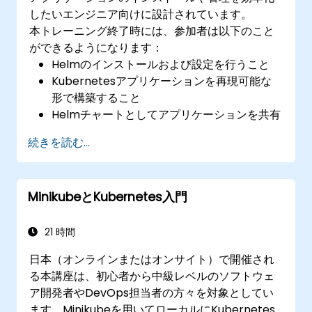
したいエンジニア向けに設計されています。
本トレーニング終了時には、参加者は以下のこと
ができるようになります：
Helmのインストールおよび設定を行うこと
Kubernetesアプリケーションを再現可能な
形で構築すること
​Helmチャートとしてアプリケーションを共有
すること
続きを読む...
Helmチャート形式で提供されるサードパーテ
ィ製アプリケーションを実行すること
Helmパッケージのリリース状況を管理するこ
MinikubeとKubernetes入門
と
21 時間
日本（オンラインまたはオンサイト）で開催され
る本講座は、初心者から中級レベルのソフトウェ
ア開発者やDevOps担当者の方々を対象としてい
ます。Minikubeを用いてローカルにKubernetes