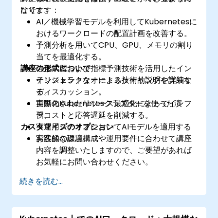
けです。
なります：
AI／機械学習モデルを利用してKubernetesに
おけるワークロードの配置計画を改善する。
予測分析を用いてCPU、GPU、メモリの割り
当てを最適化する。
講座の形式について
強化学習および指標予測技術を活用したイン
テリジェントなオートスケーリングを実装す
インストラクターによる技術的説明や詳細な
る。
ディスカッション。
自動化されたリソース最適化によってインフ
実際のKubernetesクラスターを使った演
ラコストと応答遅延を削減する。
習。
カスタマイズのオプション
​実運用シナリオにおいてAIモデルを適用する
実践的な課題。
お客様の環境構成や運用要件に合わせて講座
内容を調整いたしますので、ご要望があれば
お気軽にお問い合わせください。
続きを読む...