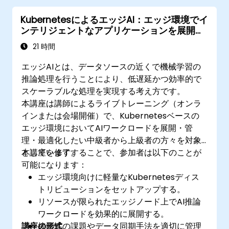
KubernetesによるエッジAI：エッジ環境でイ
ンテリジェントなアプリケーションを展開す
る
21 時間
エッジAIとは、データソースの近くで機械学習の
推論処理を行うことにより、低遅延かつ効率的で
スケーラブルな処理を実現する考え方です。
本講座は講師によるライブトレーニング（オンラ
インまたは会場開催）で、Kubernetesベースの
エッジ環境においてAIワークロードを展開・管
理・最適化したい中級者から上級者の方々を対象
としています。
本講座を修了することで、参加者は以下のことが
可能になります：
エッジ環境向けに軽量なKubernetesディス
トリビューションをセットアップする。
リソースが限られたエッジノード上でAI推論
ワークロードを効果的に展開する。
講座の形式
接続性の課題やデータ同期手法を適切に管理