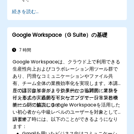
続きを読む...
Google Workspace（G Suite）の基礎
7 時間
Google Workspaceは、クラウド上で利用できる
生産性向上およびコラボレーション用ツール群で
あり、円滑なコミュニケーションやファイル共
有、チーム全体の業務効率化を実現します。本講
座では、参加者がより効果的かつ協調的に業務を
この講習はインストラクターによる対面・オンラ
行えるよう、必要不可欠なアプリケーションと機
イン形式の実践的なトレーニングで、日常業務や
能について解説します。
チーム間の協力にGoogle Workspaceを活用した
い初心者から中級レベルのユーザーを対象として
います。
講習終了時には、以下のことができるようになり
ます：
Gmailを用いたビジネス向けコミュニケーシ