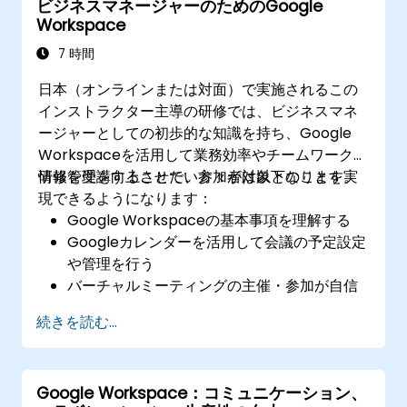
ビジネスマネージャーのためのGoogle
ストレージオプションの種類と設定手順を学
Workspace
ぶ
GCP上にデータベースを導入・設定する方法
7 時間
を習得する
日本（オンラインまたは対面）で実施されるこの
インストラクター主導の研修では、ビジネスマネ
ージャーとしての初歩的な知識を持ち、Google
Workspaceを活用して業務効率やチームワーク、
情報管理を向上させたい方々が対象となります。
研修を受講することで、参加者は以下のことを実
現できるようになります：
Google Workspaceの基本事項を理解する
Googleカレンダーを活用して会議の予定設定
や管理を行う
バーチャルミーティングの主催・参加が自信
を持って行え、画面共有などのコラボレーシ
続きを読む...
ョン機能も活用できる
プロフェッショナルな文書を作成し、共同編
集や各種フォーマットへの変換も可能となる
Google Workspace：コミュニケーション、
プレゼンテーション資料の作成・レイアウト