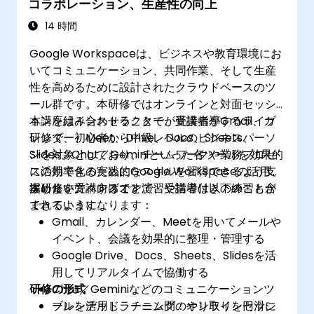
コラボレーション、生産性の向上
調整から共有まで行い、複数人との共同作業
ができるようになる
14 時間
Google Workspaceは、ビジネスや教育環境にお
いてコミュニケーション、共同作業、そして生産
性を高めるために設計されたクラウドベースのツ
ール群です。本研修ではオンラインと対面セッシ
ョンを組み合わせることで、受講者がGmail、カ
本講座はインストラクターが直接指導するライブ
レンダー、Meet、Drive、Docs、Sheets、
研修で、初心者から中級レベルのビジネスパーソ
Slides、Chat／Geminiといった各ツールを効果的
ンを対象としており、チームワークや業務プロセ
に活用できる実践的なスキルを習得できるよう支
スの効率化のためにGoogle Workspaceの活用を
援します。ハンズオン演習や指導付きの練習も含
深めたい方々向けです。
本研修を受講することで、受講者は以下のことが
まれています。
できるようになります：
Gmail、カレンダー、Meetを用いてメールや
イベント、会議を効果的に整理・管理する
Google Drive、Docs、Sheets、Slidesを活
用してリアルタイムで協働する
研修の形式
Chat／Geminiなどのコミュニケーションツ
ールを活用し、チーム間のやり取りを円滑に
ブレンデッドラーニング：オンラインセッシ