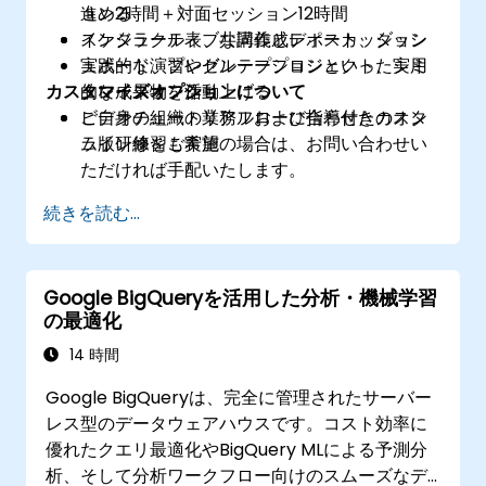
進める
ョン2時間＋対面セッション12時間
スケジュール表、共同作成レポート、ダッシ
インタラクティブな講義とディスカッション
ュボード、プレゼンテーションといった実用
実践的な演習やグループプロジェクト、シミ
カスタマイズオプションについて
的な成果物を作り上げる
ュレーション活動
ビデオチュートリアルおよび指導付きのオン
ご自身の組織の業務フローに合わせたカスタ
ライン練習も実施
ム版研修をご希望の場合は、お問い合わせい
ただければ手配いたします。
続きを読む...
Google BigQueryを活用した分析・機械学習
の最適化
14 時間
Google BigQueryは、完全に管理されたサーバー
レス型のデータウェアハウスです。コスト効率に
優れたクエリ最適化やBigQuery MLによる予測分
析、そして分析ワークフロー向けのスムーズなデ