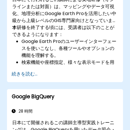
ラインまたは対面）は、マッピングやデータ可視
化、地理分析にGoogle Earth Proを活用したい中
級から上級レベルのGIS専門家向けとなっていま
す。
本研修を終了する頃には、受講者は以下のことが
できるようになります：
Google Earth Proのユーザーインターフェー
スを使いこなし、各種ツールやオプションの
機能を理解する。
検索機能や座標指定、様々な表示モードを用
いて地球上を効率的に移動する。
続きを読む...
地点マークや経路線、ポリゴンを作成・編集
し、地理的位置情報を分析する。
3D建物、過去の画像データ、ストリートビュ
Google BigQuery
ーの活用など高度な可視化機能を利用する。
28 時間
日本にて開催されるこの講師主導型実践トレーニ
ングは、Google BigQueryを用いたデータ照会・