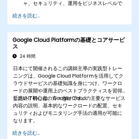
ャ、セキュリティ、運用をビジネスレベルで
記述できる。
続きを読む...
模擬問題と構造化された復習を通じて、認定
試験に備えられるようになる。
Google Cloud Platformの基礎とコアサービ
ス
24 時間
日本にて開催されるこの講師主導の実践型トレー
ニングは、Google Cloud Platformを活用してク
ラウドサービスの基礎知識を身につけ、ワークロ
ードの展開や運用上のベストプラクティスを習得
したいIT初心者の方々向けです。
受講終了時には、Google Cloudの主要なサービス
内容の説明、基本的なワークロードの配置、セキ
ュリティおよびモニタリング手法の適用が可能に
なります。
続きを読む...