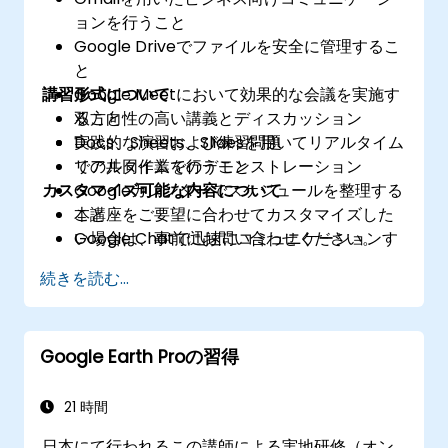
ョンを行うこと
Google Driveでファイルを安全に管理するこ
と
講習形式について
Google Meetにおいて効果的な会議を実施す
ること
双方向性の高い講義とディスカッション
Docs、Sheets、Slidesを用いてリアルタイム
実践的な演習および練習問題
での共同作業を行うこと
リアルタイムでのデモンストレーション
カスタマイズ可能な内容について
Googleカレンダーでスケジュールを整理する
こと
本講座をご要望に合わせてカスタマイズした
Google Chatで迅速にコミュニケーションす
い場合は、事前にお問い合わせください。
る方法
続きを読む...
Googleフォームを用いてアンケートや調査票
を作成・回答収集すること
Keepおよびタスク機能でアイデアの記録や作
Google Earth Proの習得
業管理を行うこと
21 時間
日本にて行われるこの講師による実地研修（オン