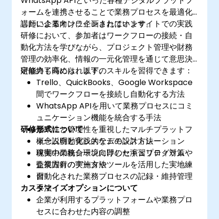
WhatsApp APIといった各種デジタルプラットフ
ォームを連携させることで業務プロセスを最適化
したい企業向けに企画されています。
講師によるオンラインまたはオンサイトでの実践
研修において、参加者はワークフローの接続・自
動化方法を学びながら、プロジェクト管理や財務
管理の効率化、情報の一元化管理を通じて意思決
定能力も高められます。
研修終了時には、以下のスキルを習得できます：
Trello、QuickBooks、Google Workspace
間でワークフローを接続し自動化する方法
WhatsApp APIを用いて業務プロセスにコミ
ュニケーション機能を統合する手法
研修形式について
効率性と管理性を重視したマルチプラットフ
ォーム自動化システムの設計方法
概念説明と実践的なデモンストレーション
稼働中の統合環境向けのセキュリティ対策や
現実の業務シーンに即した演習プログラム
監視方針の実施方法
企業固有のデータやツールを活用した実地練
自動化された業務プロセスの記録・維持管理
習
カスタマイズオプションについて
手法
企業が利用するプラットフォームや業務プロ
セスに合わせた内容の調整