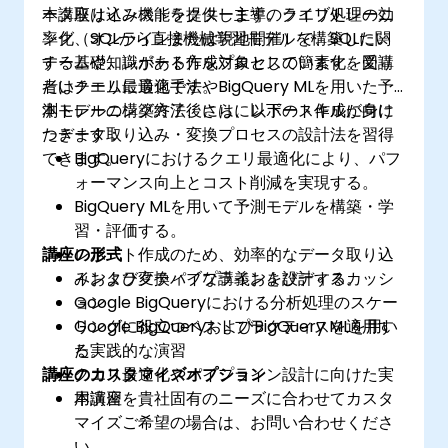
ータ取り込み機能を提供します。クエリ処理の効
本講座はインストラクター主導のライブトレーニ
率化、SQLから直接機械学習モデルを構築したい
ング（オンラインまたは現地開催）で、SQLに関
チームや、レポート作成プロセスの簡素化を図り
する基礎知識がある方を対象としています。受講
たいチームに最適です。
者はクエリ最適化手法やBigQuery MLを用いた予
測モデルの構築方法、さらにレポート作成に向け
本トレーニング終了後には、以下のスキルが身に
たデータ取り込み・変換プロセスの設計法を習得
つきます：
できます。
BigQueryにおけるクエリ最適化により、パフ
ォーマンス向上とコスト削減を実現する。
BigQuery MLを用いて予測モデルを構築・学
習・評価する。
講座の形式
レポート作成のため、効率的なデータ取り込
みおよび変換パイプラインを設計する。
インタラクティブな講義およびディスカッシ
Google BigQueryにおける分析処理のスケー
ョン
リングに役立つベストプラクティスを適用す
Google BigQueryおよびBigQuery MLを用い
る。
た実践的な演習
講座のカスタマイズオプション
クエリ最適化やパイプライン設計に向けた実
用演習
本講座を貴社固有のニーズに合わせてカスタ
マイズご希望の場合は、お問い合わせくださ
い。