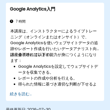
を理解する。
Google Analytics入門
7 時間
本講座は、インストラクターによるライブトレー
ニング（オンラインまたはオンサイト）で、
Google Analyticsを使いウェブサイトデータの追
跡やレポート作成を行いたいデータアナリスト向
けに企画されています。
講座修了時には以下の能力が身につくようになり
ます：
Google Analyticsを設定してウェブサイトデ
ータを収集できる。
レポートの作成や分析を行える。
得られた情報に基づき適切な判断が下せるよ
うになる。
続きを読む...
最終更新日:
2026-07-30