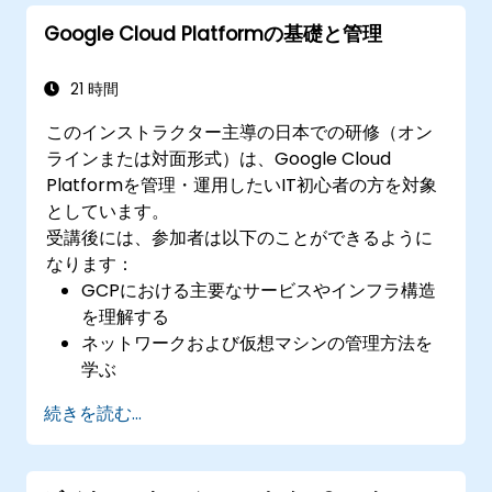
IDおよびアクセス管理、セキュリティ対策、
Google Cloud Platformの基礎と管理
課金予算の設定や警告通知、コスト監視を行
う。
TerraformおよびCloud Buildを用いてクラウ
21 時間
ドインフラを構築・自動化する。
このインストラクター主導の日本での研修（オン
Cloud MonitoringおよびCloud Loggingを利
ラインまたは対面形式）は、Google Cloud
用してGoogle Cloud環境を監視・トラブルシ
Platformを管理・運用したいIT初心者の方を対象
ューティングし、最適化する。
としています。
ビジネスや運用上のさまざまなシナリオ向け
受講後には、参加者は以下のことができるように
にVertex AIやその他のGoogle Cloud AIサー
なります：
ビスの機能を理解する。
GCPにおける主要なサービスやインフラ構造
を理解する
ネットワークおよび仮想マシンの管理方法を
学ぶ
GCPにおける一般的なセキュリティ対策の基
続きを読む...
礎とその実践方法を習得する
GCPでのKubernetesやコンテナ管理の仕組
みを把握する