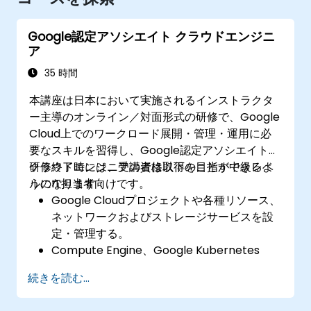
Google認定アソシエイト クラウドエンジニ
ア
35 時間
本講座は日本において実施されるインストラクタ
ー主導のオンライン／対面形式の研修で、Google
Cloud上でのワークロード展開・管理・運用に必
要なスキルを習得し、Google認定アソシエイト
クラウドエンジニアの資格取得を目指す中級レベ
研修終了時には、受講者は以下のことができるよ
ルのIT担当者向けです。
うになります：
Google Cloudプロジェクトや各種リソース、
ネットワークおよびストレージサービスを設
定・管理する。
Compute Engine、Google Kubernetes
Engine（GKE）、Cloud Run、App Engineを
続きを読む...
利用してアプリケーションを展開・運用す
る。