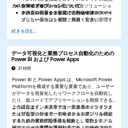
カスタマイズオプションについて
を実現する。
Power Platformを用いた統合ソリューショ
チームや部署全体へ向けてPower Platform
ンのプロジェクト形式での開発体験。
本講座の内容をご要望に合わせてカスタマイ
ソリューションを展開・共有・安全に管理す
ズしたい場合は、ぜひご相談ください。
る。
続きを読む...
データ可視化と業務プロセス自動化のための
Power BI および Power Apps
21 時間
Power BI と Power Apps は、Microsoft Power
Platformを構成する重要な要素であり、ユーザー
がデータを視覚化したりワークフローを自動化し
たり、低コードでアプリケーションを開発できる
ようにします。本講座では、業務用のインタラク
この講座はインストラクターによるオンラインま
ティブなダッシュボードやカスタムアプリを構築
たは対面型の研修で、初級者から中級レベルのビ
するための実践的な手法を紹介し、複数システム
ジネス担当者やIT関係者を対象としています。コ
間でのデータ連携と運用効率の向上に役立てる方
ーディングの専門知識がなくても、Power BI およ