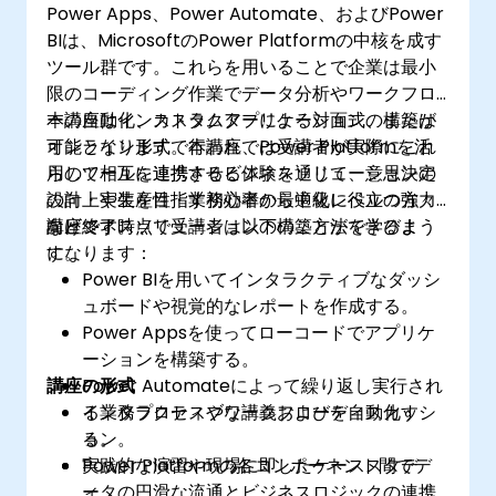
Power Apps、Power Automate、およびPower
BIは、MicrosoftのPower Platformの中核を成す
ツール群です。これらを用いることで企業は最小
限のコーディング作業でデータ分析やワークフロ
ーの自動化、カスタムアプリケーションの構築が
本講座はインストラクターによる対面式、または
可能となります。本講座では受講者が実際にこれ
オンライン形式で行われ、Power Platformを活
らのツールを連携させる体験を通じて、意思決定
用して相互に連携するビジネスソリューションの
の向上や生産性・業務効率の最適化に役立つ強力
設計・実装を目指す初心者から中級レベルの方々
なビジネスソリューションの構築方法を学びま
向けです。
講座終了時点で受講者は以下のことができるよう
す。
になります：
Power BIを用いてインタラクティブなダッシ
ュボードや視覚的なレポートを作成する。
Power Appsを使ってローコードでアプリケ
ーションを構築する。
講座の形式
Power Automateによって繰り返し実行され
る業務プロセスやワークフローを自動化す
インタラクティブな講義およびディスカッシ
る。
ョン。
Power Platformの各コンポーネント間でデ
実践的な演習や現場に即したケーススタデ
ータの円滑な流通とビジネスロジックの連携
ィ。