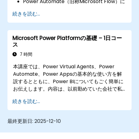
Power Automate（旧称Microsoft Flow）に
よりワークフロー処理を自動化し、手作業や
続きを読む...
繰り返し作業を削減する
Power BIを利用してデータレポートやダッシ
ュボードを作成し、有益なビジネス分析情報
Microsoft Power Platformの基礎 – 1日コー
を得る
ス
Power Virtual Agentsでチャットボットを構
築し、一般的な顧客からの問い合わせや問題
7 時間
の解決を自動化する
本講座では、Power Virtual Agents、Power
Automate、Power Appsの基本的な使い方を解
説するとともに、Power BIについてもごく簡単に
お伝えします。内容は、以前勤めていた会社で私
が手作業で行っていた業務プロセスに基づいて構
続きを読む...
成しています。具体的には、Microsoft Power
Appsを使って建設中の住宅に関する作業状況を管
理するアプリを作成します（単純化のためデータ
最終更新日:
2025-12-10
はSharePointに保存）。次にPower Virtual
Agentsを活用し、ユーザーがMicrosoft Teams