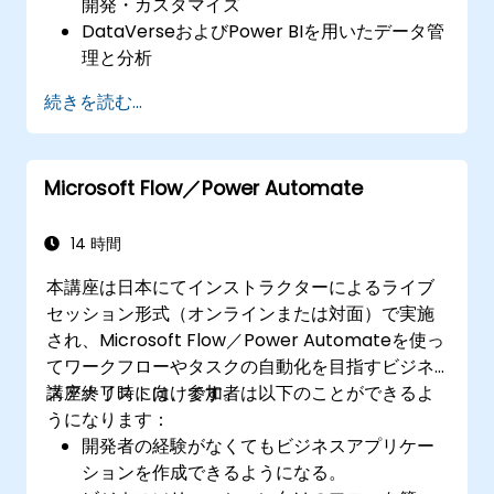
開発・カスタマイズ
DataVerseおよびPower BIを用いたデータ管
理と分析
Power Automateにより複雑な業務プロセス
続きを読む...
の自動化
Power Virtual Agentsを活用した高度なチャ
ットボットの設計・展開
Microsoft Flow／Power Automate
Power Platform全体におけるワークフロー
の統合と最適化
14 時間
本講座は日本にてインストラクターによるライブ
セッション形式（オンラインまたは対面）で実施
され、Microsoft Flow／Power Automateを使っ
てワークフローやタスクの自動化を目指すビジネ
スアナリスト向けです。
講座終了時には、参加者は以下のことができるよ
うになります：
開発者の経験がなくてもビジネスアプリケー
ションを作成できるようになる。