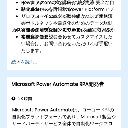
Power Automateフローに統合し、完全な自
インタラクティブな講義および実演
動化プロセスを実現する。
AI Builderモデル作成やPower Platformアプ
プロセスマイニングがどのようにして業務上
リ・フローへの統合に取り組むハンズオン演
のボトルネックや最適化のためのデータ駆動
習
カスタマイズオプションについて
型機会を可視化し、AI Builderを補完できるか
実際の使用例に関するワークショップおよび
を理解する。
モデル評価セッション
本講座をご要望に合わせてカスタマイズした
い場合は、お問い合わせいただければ手配い
たします。
続きを読む...
Microsoft Power Automate RPA開発者
28 時間
Microsoft Power Automateは、ローコード型の
自動化プラットフォームであり、Microsoft製品や
サードパーティサービス全体で自動化ワークフロ