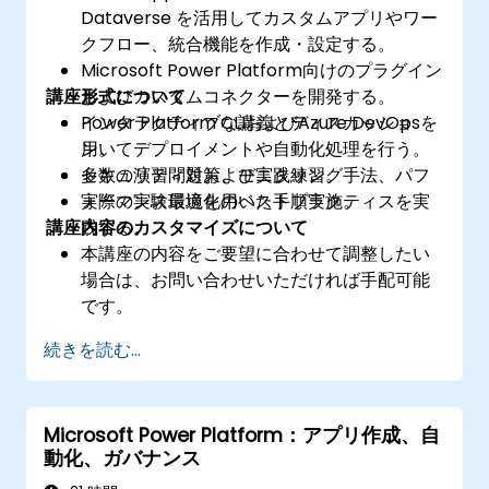
Dataverse を活用してカスタムアプリやワー
クフロー、統合機能を作成・設定する。
Microsoft Power Platform向けのプラグイン
講座形式について
およびカスタムコネクターを開発する。
Power Platform CLIおよびAzure DevOpsを
インタラクティブな講義とディスカッショ
用いてデプロイメントや自動化処理を行う。
ン。
セキュリティ対策、モニタリング手法、パフ
多数の演習問題および実践練習。
ォーマンス最適化のベストプラクティスを実
実際の実験環境を用いた手順実施。
講座内容のカスタマイズについて
践する。
本講座の内容をご要望に合わせて調整したい
場合は、お問い合わせいただければ手配可能
です。
続きを読む...
Microsoft Power Platform：アプリ作成、自
動化、ガバナンス