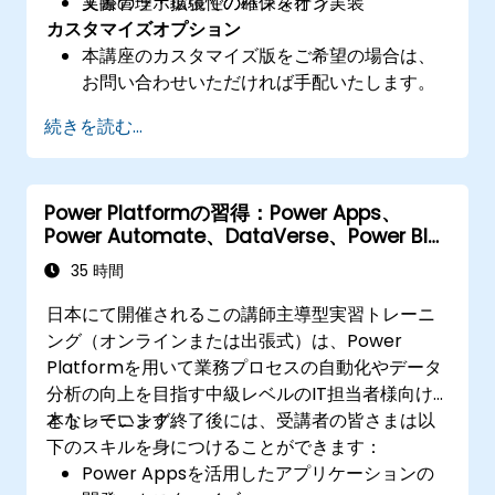
文書管理・拡張性の確保を行う。
実際のラボ環境でのハンズオン実装
カスタマイズオプション
本講座のカスタマイズ版をご希望の場合は、
お問い合わせいただければ手配いたします。
続きを読む...
Power Platformの習得：Power Apps、
Power Automate、DataVerse、Power BI、
そしてPower Virtual Agents
35 時間
日本にて開催されるこの講師主導型実習トレーニ
ング（オンラインまたは出張式）は、Power
Platformを用いて業務プロセスの自動化やデータ
分析の向上を目指す中級レベルのIT担当者様向け
となっています。
本トレーニング終了後には、受講者の皆さまは以
下のスキルを身につけることができます：
Power Appsを活用したアプリケーションの