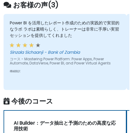
内でボットを有効化できるように手順を示しま
お客様の声(3)
す。このボットは、融資関連書類や予算書、売買
契約書など、さまざまなSharePointサイトに分散
している文書の所在情報をユーザーに案内する機
Power BI を活用したレポート作成のための実践的で実習的
なラボ ラボは素晴らしく、トレーナーは非常に手厚い実習
能を持ちます。特に人事部門やIT部門において
セッションを提供してくれました
は、頻繁に寄せられる質問対応用としてこうした
ボットが大いに役立つと考えています。 さらに
Power Automateを使って、特定の送信者から送
Sinzala Sichaanji - Bank of Zambia
られてきた添付ファイル（例では銀行側が実施す
コース - Mastering Power Platform: Power Apps, Power
Automate, DataVerse, Power BI, and Power Virtual Agents
る物件検査に関する書類）を保存する簡単なフロ
機械翻訳
ーや、Microsoft Formsで収集したデータを
SharePointに記録するフローの作成方法も紹介し
ます。さらにMicrosoft Teamsの承認機能を活用
した完全自動化プロセスの構築法についても説明
今後のコース
します。 アプリ、ボット、フローが完成したら、
最後に簡単なPower BIレポートを作成し、Power
Automateを用いて2週間ごとに最新の作業進捗表
を特定の送信先（この例では銀行）へ送付する仕
AI Builder：データ抽出と予測のための高度な応
用技術
組みも紹介します。ここで収集される情報には、