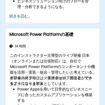
ビジネスソリューション向けのフローを管
理・分析できるようになる。
フローの作成、トリガーの設定、アクション
続きを読む...
の追加、条件の指定が可能になる。
Microsoft Power Platformの基礎
14 時間
このインストラクター主導型のライブ研修 日本
（オンラインまたは出張対応）は、自社で
Microsoft Power Platformのコンポーネントや機
能を活用・実装・統合・管理したいと考えている
ビジネススタッフ、マネージャー、開発者、デー
本研修の終了時には、受講者は以下のことができ
タアナリストを対象としています。
るようになります：
Power Appsを用いて日常的なビジネスニー
ズに合ったカスタムアプリケーションを構築
する