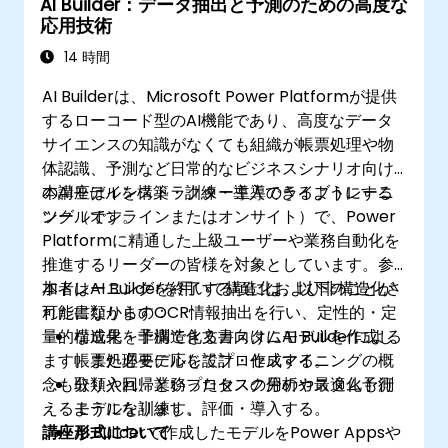
AI Builder：データ抽出と予測のための高度な
応用技術
14 時間
AI Builderは、Microsoft Power Platformが提供
するローコード型のAI機能であり、高度なデータ
サイエンスの知識がなくても組織が帳票処理や物
体認識、予測など日常的なビジネスシナリオ向け
のAIモデルを構築・訓練・導入できるようにする
本講座はインストラクター主導のライブトレーニ
ツールです。
ング（オンラインまたはオンサイト）で、Power
Platformに精通した上級ユーザーや業務自動化を
推進するリーダーの皆様を対象としています。参
加者はAI Builderを用いて構造化および非構造化さ
本トレーニングを終了する頃には、以下のことが
れた書類からのOCR情報抽出を行い、定性的・定
可能になります：
量的な成果を予測できるカスタムモデルを作成し
構造化・非構造化文書向けにAI Builderによる
ます。また必要に応じてプロセスマイニングの概
帳票処理モデルを設計・作成する。
念も取り入れ、業務プロセスの分析や最適化も行
分類や回帰といったタスク用のカスタム予測
えるようになります。
モデルを訓練し、評価・導入する。
講座形式について
AI Builderで作成したモデルをPower Appsや