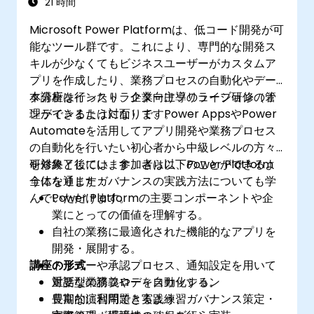
21 時間
Microsoft Power Platformは、低コード開発が可
能なツール群です。これにより、専門的な開発ス
キルが少なくてもビジネスユーザーがカスタムア
プリを作成したり、業務プロセスの自動化やデー
タ分析を行ったり、企業向けソリューションの管
本講座はインストラクター主導のライブ研修（オ
理ができるようになります。
ンラインまたは対面）で、Power AppsやPower
Automateを活用してアプリ開発や業務プロセス
の自動化を行いたい初心者から中級レベルの方々
を対象としています。さらに、Power Platform
研修終了後には、参加者は以下のことができるよ
全体を通じたガバナンスの実践方法についても学
うになります：
んでいただけます。
Power Platformの主要コンポーネントや企
業にとっての価値を理解する。
自社の業務に最適化された機能的なアプリを
開発・展開する。
講座の形式
トリガーや承認プロセス、通知設定を用いて
重要な業務フローを自動化する。
対話型の講義やディスカッション
長期的に利用できるよう、ガバナンス策定・
豊富な演習問題と実践練習