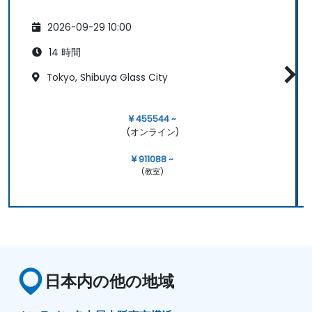
作業完了日や予算額などが含まれます。 なお本講
座は基本的な内容に留まりますので、Power
2026-09-29 10:00
Appsにおける数式作成などの技術的な点について
14 時間
はChatGPTの活用を推奨します。実際に講座内で
も、ChatGPTをどう活用して適切な数式を得るか
Tokyo, Shibuya Glass City
を具体的にデモンストレーションしています。
¥ 455544 ~
(オンライン)
¥ 911088 ~
(教室)
日本内の他の地域