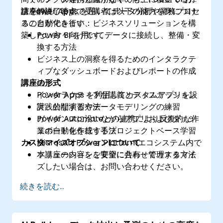
法を解説します。
び Power Apps を用いてデータ分析や業務プロセ
講座の終了時点で受講者は以下の能力を身につけ
スの自動化を行い、ビジネスソリューションを構
ることができます：
築したい方々向けです。
Power BI を用いてデータに接続し、整備・変
換する方法
ビジネス上の洞察を得るためのインタラクテ
ィブなダッシュボードおよびレポートの作成
講座の形式
法
Power Apps を利用してカスタムアプリを設
インタラクティブな講義とディスカッション
計・公開する方法
実践的な演習やデータモデリングの練習
Power Automateとの連携により反復的な作
ガイダンスに沿いながらアプリおよびダッシ
業の自動化を行う手法
ュボードを作成するプロジェクトベース学習
カスタマイズオプションについて
Microsoft Power Platformエコシステム内で
法
ソリューションを安全に共有・管理する方法
本講座の内容をご要望に合わせてカスタマイ
ズしたい場合は、お問い合わせください。
続きを読む...