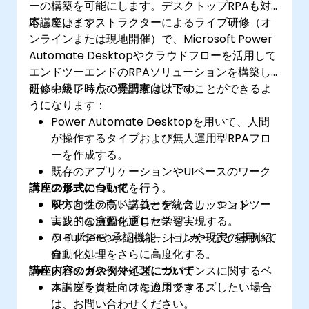
ーの構築を可能にします。デスクトップRPAも対
応しています。
本講座はインストラクターによるライブ研修（オ
ンラインまたは現地開催）で、Microsoft Power
Automate Desktopやクラウドフローを活用して
エンドツーエンドのRPAソリューションを構築し
たい中級レベルの専門家向けです。
研修の終了時点で受講者は以下のことができるよ
うになります：
Power Automate Desktopを用いて、人間
が操作するタイプおよび無人運用型RPAフロ
ーを作成する。
既存のアプリケーションやUIベースのワーク
講座の形式について
フローの自動化を行う。
RPAとクラウドフローを統合し、エンドツー
双方向性の高い講義とディスカッション
エンドの自動化プロセスを実現する。
実践的な演習を通じた学習
AI Builderや承認機能、トリガーなどを用いて
ライブデモンストレーションや現実の事例紹
自動化処理をさらに高度化する。
介
講座内容のカスタマイズについて
デバッグや例外処理、ガバナンスに関するベ
ストプラクティスを適用できる。
本講座を貴社向けにカスタマイズしたい場合
は、お問い合わせください。