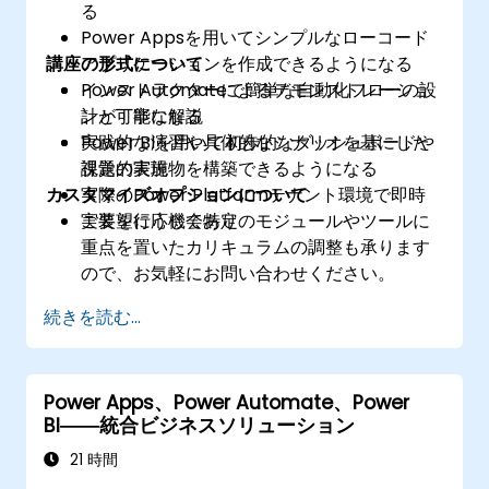
る
Power Appsを用いてシンプルなローコード
講座の形式について
アプリケーションを作成できるようになる
Power Automateで簡単な自動化フローの設
インストラクターによるデモンストレーショ
計が可能になる
ンと丁寧な解説
Power BIを用いて初歩的なダッシュボードや
実践的な演習や具体的なシナリオを基にした
視覚的表現物を構築できるようになる
課題の実施
カスタマイズオプションについて
​実際のPower Platformテナント環境で即時
実装を行う機会あり
ご要望に応じて特定のモジュールやツールに
重点を置いたカリキュラムの調整も承ります
ので、お気軽にお問い合わせください。
続きを読む...
Power Apps、Power Automate、Power
BI――統合ビジネスソリューション
21 時間