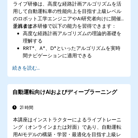
ライブ研修は、高度な経路計画アルゴリズムを活
用して自動運転車の性能向上を目指す上級レベル
のロボット工学エンジニアやAI研究者向けに開催
されます。
受講者は本研修で以下の能力を習得できます：
高度な経路計画アルゴリズムの理論的基礎を
理解する
RRT*、A*、D*といったアルゴリズムを実時
間ナビゲーションに適用できる
障害物回避や動的な環境下での経路計画を最
続きを読む...
適化できる
センサー情報と組み合わせて経路計画の精度
向上が図れる
自動運転向けAIおよびディープラーニング
実際のシナリオにおいて様々なアルゴリズム
の性能を評価できる
21 時間
本講座はインストラクターによるライブトレーニ
ング（オンラインまたは対面）であり、自動運転
用AIモデルの構築・学習・最適化を目指す上級レ