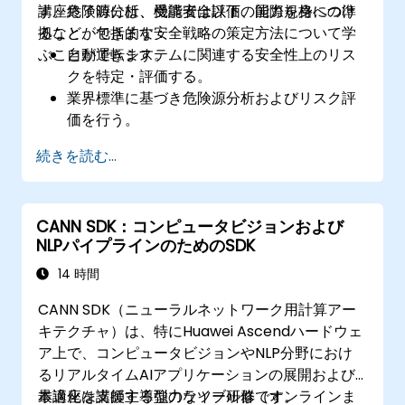
す。危険源分析、機能安全評価、国際規格への準
講座終了時には、受講者は以下の能力を身につけ
拠など、包括的な安全戦略の策定方法について学
ることができます：
ぶことができます。
自動運転システムに関連する安全性上のリス
クを特定・評価する。
業界標準に基づき危険源分析およびリスク評
価を行う。
自動運転車システム用の安全検証手法を実施
続きを読む...
できる。
ISO 26262やSOTIFといった機能安全規格を適
用できる。
CANN SDK：コンピュータビジョンおよび
自動運転車における安全性課題に対するリス
NLPパイプラインのためのSDK
ク低減策を立案できる。
14 時間
CANN SDK（ニューラルネットワーク用計算アー
キテクチャ）は、特にHuawei Ascendハードウェ
ア上で、コンピュータビジョンやNLP分野におけ
るリアルタイムAIアプリケーションの展開および
最適化を支援する強力なツール群です。
本講座は講師主導型のライブ研修（オンラインま