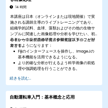
14 時間
本講座は日本（オンラインまたは現地開催）で実
施される講師主導のライブトレーニングであり、
組織学的試料、血球、藻類およびその他の生物サ
ンプルに関連した画像処理や分析を学びたい、初
心者から中級程度の研究者や研究室スタッフが対
本トレーニングの修了後、参加者は以下のことが
象です。
できるようになります：
Fijiのインターフェースを操作し、ImageJの
基本機能を活用できるようになる。
より的確な分析が行えるよう科学画像の前処
理や強調処理を行うことができる。
細胞数のカウントや面積測定を含む、画像の
続きを読む...
定量的解析が可能になる。
マクロ機能やプラグインを用いて反復的な作
業を自動化できるようになる。
自動運転車入門：基本概念と応用
生物学研究における特定の画像分析ニーズに
応じてワークフローをカスタマイズできる。