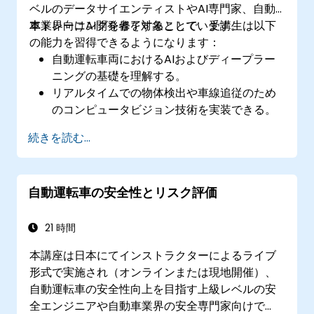
ベルのデータサイエンティストやAI専門家、自動
車業界向けAI開発者を対象としています。
本トレーニングを修了することで、受講生は以下
の能力を習得できるようになります：
自動運転車両におけるAIおよびディープラー
ニングの基礎を理解する。
リアルタイムでの物体検出や車線追従のため
のコンピュータビジョン技術を実装できる。
自動運転システムにおける意思決定用として
続きを読む...
強化学習を用いることができる。
より正確な認識やナビゲーションの実現のた
め、センサー情報統合技術を取り入れること
自動運転車の安全性とリスク評価
ができる。
運転状況を予測・解析するためのディープラ
ーニングモデルを構築できる。
21 時間
本講座は日本にてインストラクターによるライブ
形式で実施され（オンラインまたは現地開催）、
自動運転車の安全性向上を目指す上級レベルの安
全エンジニアや自動車業界の安全専門家向けで