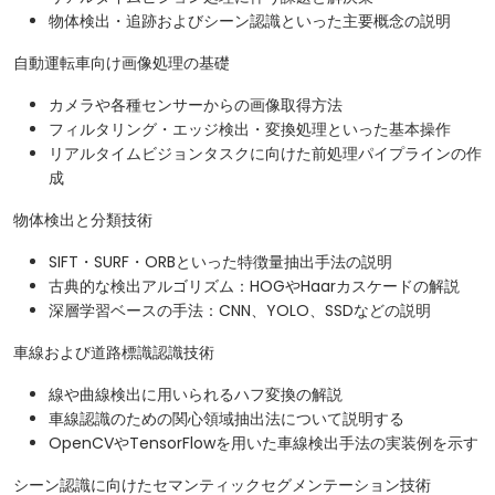
物体検出・追跡およびシーン認識といった主要概念の説明
自動運転車向け画像処理の基礎
カメラや各種センサーからの画像取得方法
フィルタリング・エッジ検出・変換処理といった基本操作
リアルタイムビジョンタスクに向けた前処理パイプラインの作
成
物体検出と分類技術
SIFT・SURF・ORBといった特徴量抽出手法の説明
古典的な検出アルゴリズム：HOGやHaarカスケードの解説
深層学習ベースの手法：CNN、YOLO、SSDなどの説明
車線および道路標識認識技術
​線や曲線検出に用いられるハフ変換の解説
車線認識のための関心領域抽出法について説明する
OpenCVやTensorFlowを用いた車線検出手法の実装例を示す
シーン認識に向けたセマンティックセグメンテーション技術