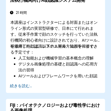
法執行機関向けAI顔認識システム開発
倫理的問題や法的紛争を伴う実際の事例につ
いて議論できる
21 時間
本講座はインストラクターによる対面またはオン
ライン形式の実習型研修で、日本にて行われま
す。従来手作業で顔のスケッチを行っていた法執
行機関の初心者向けに設計されており、AIツール
を活用した顔認識システム開発方法が学べます。
研修終了時には、以下のスキル・知識を習得でき
る予定です：
人工知能および機械学習の基本概念の理解
デジタル画像処理の基礎と顔認識への応用方
法の習得
AIツールおよびフレームワークを用いた顔認
識モデルの構築技術の習得
続きを読む...
顔認識システムの作成・学習・検証における
実践経験の獲得
顔認識技術利用時の倫理的配慮およびベスト
Fiji：バイオテクノロジーおよび毒性学におけ
プラクティスの理解
る画像処理