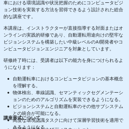
車における環境認識や状況把握のためにコンピュータビジ
ョン技術を実装する方法を習得できるよう設計された総合
的な講座です。
本講座は、インストラクターが直接指導する対面またはオ
ンラインの実践的研修であり、自動運転用途向けの堅牢な
ビジョンシステムを構築したい中級レベルのAI開発者やコ
ンピュータビジョンエンジニアを対象としています。
研修終了時には、受講者は以下の能力を身につけられるよ
うになります：
自動運転車におけるコンピュータビジョンの基本概念
を理解する。
物体検出、車線認識、セマンティックセグメンテーシ
ョンのためのアルゴリズムを実装できるようになる。
ビジョンシステムと自動運転車のその他サブシステム
との統合が可能になる。
講座形式について
高度な環境認識タスクに向けて深層学習技術を適用で
きるようになる。