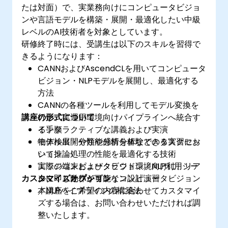
たは対面）で、実業務向けにコンピュータビジョ
ンや言語モデルを構築・展開・最適化したい中級
レベルのAI技術者を対象としています。
研修終了時には、受講生は以下のスキルを習得で
きるようになります：
CANNおよびAscendCLを用いてコンピュータ
ビジョン・NLPモデルを展開し、最適化する
方法
CANNの各種ツールを利用してモデル変換を
講座の形式について
行い、実運用環境向けパイプラインへ統合す
る手順
インタラクティブな講義および実演
物体検出・分類や感情分析などのタスクにお
モデル展開や性能分析を体験できる実習セッ
いて推論処理の性能を最適化する技術
ション
エッジ端末およびクラウド環境向けに、リア
実際のコンピュータビジョン／NLP利用シー
カスタマイズオプション
ルタイム動作が可能なコンピュータビジョン
ンに即したパイプライン設計演習
／NLPパイプラインの構築法
本講座をご希望の内容に合わせてカスタマイ
ズする場合は、お問い合わせいただければ調
整いたします。