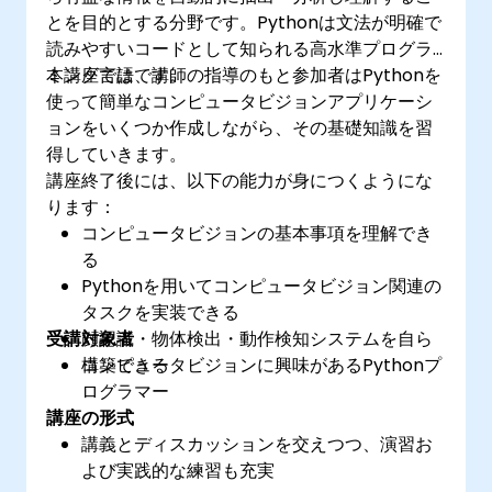
とを目的とする分野です。Pythonは文法が明確で
読みやすいコードとして知られる高水準プログラ
ミング言語です。
本講座では、講師の指導のもと参加者はPythonを
使って簡単なコンピュータビジョンアプリケーシ
ョンをいくつか作成しながら、その基礎知識を習
得していきます。
講座終了後には、以下の能力が身につくようにな
ります：
コンピュータビジョンの基本事項を理解でき
る
Pythonを用いてコンピュータビジョン関連の
タスクを実装できる
受講対象者
顔認識・物体検出・動作検知システムを自ら
構築できる
コンピュータビジョンに興味があるPythonプ
ログラマー
講座の形式
講義とディスカッションを交えつつ、演習お
よび実践的な練習も充実