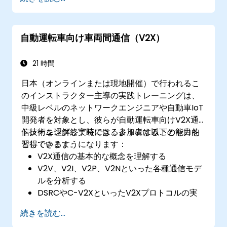
フュージョン技術を実装する。
自動運転性能を高めるべく、センサーの設置
位置や調整方法を最適化する。
自動運転車向け車両間通信（V2X）
21 時間
日本（オンラインまたは現地開催）で行われるこ
のインストラクター主導の実践トレーニングは、
中級レベルのネットワークエンジニアや自動車IoT
開発者を対象とし、彼らが自動運転車向けV2X通
信技術を理解し実装できるようにすることを目的
トレーニング終了時には、参加者は以下の能力を
としています。
習得できるようになります：
V2X通信の基本的な概念を理解する
V2V、V2I、V2P、V2Nといった各種通信モデ
ルを分析する
DSRCやC-V2XといったV2Xプロトコルの実
装ができる
続きを読む...
ネットワーク接続型車両環境向けのシミュレ