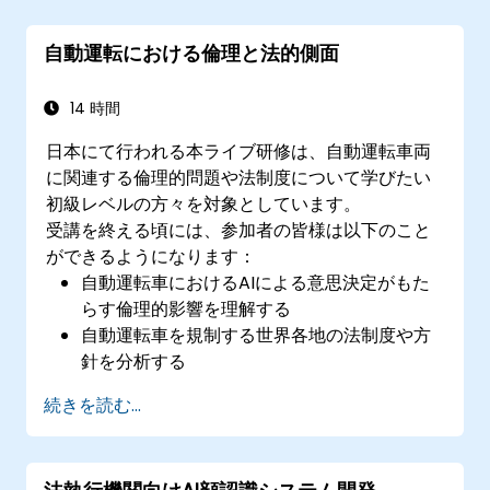
Jetson SDKといったフレームワークを用いて
モデルを導入する。
自動運転における倫理と法的側面
性能向上・電力効率化および低遅延な推論処
理のためのAIモデルの最適化手法を習得す
る。
14 時間
日本にて行われる本ライブ研修は、自動運転車両
に関連する倫理的問題や法制度について学びたい
初級レベルの方々を対象としています。
受講を終える頃には、参加者の皆様は以下のこと
ができるようになります：
自動運転車におけるAIによる意思決定がもた
らす倫理的影響を理解する
自動運転車を規制する世界各地の法制度や方
針を分析する
自動運転車事故発生時の責任と義務の所在を
続きを読む...
考察する
技術革新と公共の安全のバランスについて評
価できるようになる