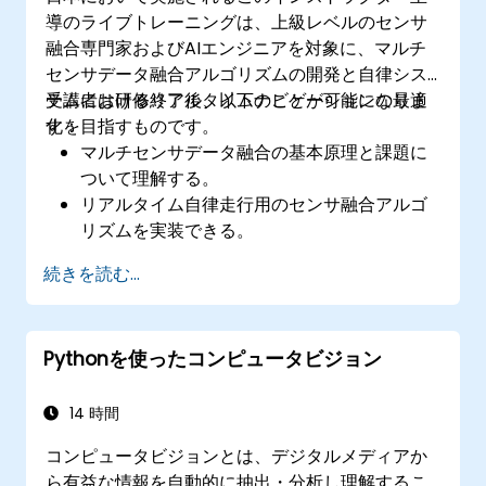
導のライブトレーニングは、上級レベルのセンサ
融合専門家およびAIエンジニアを対象に、マルチ
センサデータ融合アルゴリズムの開発と自律シス
テムにおけるリアルタイムナビゲーションの最適
受講者は研修終了後、以下のことが可能になりま
化を目指すものです。
す：
マルチセンサデータ融合の基本原理と課題に
ついて理解する。
リアルタイム自律走行用のセンサ融合アルゴ
リズムを実装できる。
LiDAR、カメラ、RADARから得られるデータ
続きを読む...
を統合し、認識能力を向上させられる。
さまざまな環境下での融合システムの性能を
分析・評価できる。
Pythonを使ったコンピュータビジョン
センサノイズの低減やデータ整合性確保のた
めの実用的な対策を考案できる。
14 時間
コンピュータビジョンとは、デジタルメディアか
ら有益な情報を自動的に抽出・分析し理解するこ