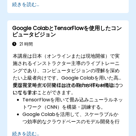
続きを読む...
Google ColabとTensorFlowを使用したコン
ピュータビジョン
21 時間
本講座は日本（オンラインまたは現地開催）で実
施されるインストラクター主導のライブトレーニ
ングであり、コンピュータビジョンの理解を深め
たい上級者向けです。Google Colabを用いた高
度な視覚モデル開発におけるTensorFlow機能につ
受講完了時点で、皆様は次の能力が得られるよう
いても学ぶことができます。
になります：
TensorFlowを用いて畳み込みニューラルネッ
トワーク（CNN）を構築・訓練する。
Google Colabを活用して、スケーラブルか
つ効率的なクラウドベースのモデル開発を行
う。
続きを読む...