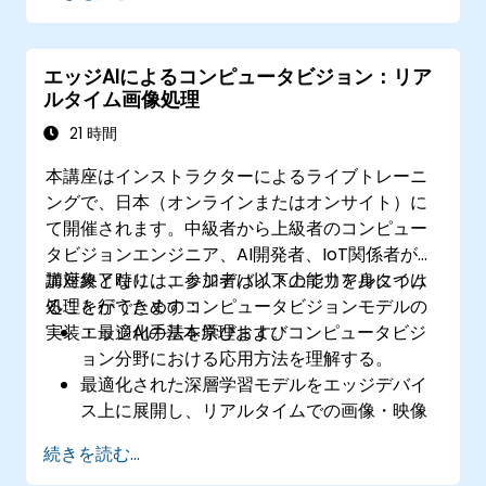
コンピュータビジョン業務向けの画像前処理
手法を実装する。
実社会での利用を目的としたコンピュータビ
エッジAIによるコンピュータビジョン：リア
ジョンモデルを導入する。
ルタイム画像処理
転移学習の技術を用いてCNNモデルの性能向
上を図る。
21 時間
画像分類モデルの結果を可視化・解釈するこ
本講座はインストラクターによるライブトレーニ
とができる。
ングで、日本（オンラインまたはオンサイト）に
て開催されます。中級者から上級者のコンピュー
タビジョンエンジニア、AI開発者、IoT関係者が参
加対象となり、エッジデバイス上でリアルタイム
講座終了時には、参加者は以下の能力を身につけ
処理を行うためのコンピュータビジョンモデルの
ることができます：
実装・最適化手法を学びます。
エッジAIの基本原理およびコンピュータビジ
ョン分野における応用方法を理解する。
最適化された深層学習モデルをエッジデバイ
ス上に展開し、リアルタイムでの画像・映像
解析を行う。
続きを読む...
TensorFlow LiteやOpenVINO、NVIDIA