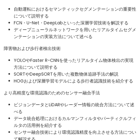
自動運転におけるセマンティックセグメンテーションの重要性
について説明する
FCN・U-Net・DeepLabといった深層学習技術を解説する
ディープニューラルネットワークを用いたリアルタイムセグメ
ンテーションの実装方法について述べる
障害物および歩行者検出技術
YOLOやFaster R-CNNを使ったリアルタイム物体検出の実現
方法について説明する
SORTやDeepSORTを用いた複数物体追跡手法の解説
HOGおよび深層学習モデルによる歩行者認識技術を紹介する
より高精度な環境認識のためのセンサー融合手法
ビジョンデータとLiDARやレーダー情報の統合方法について述
べる
​データ統合処理におけるカルマンフィルタやパーティクルフィ
ルタの活用例を紹介する
センサー融合技術により環境認識精度を向上させる方法につい
て解説する