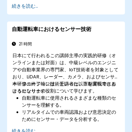
続きを読む...
自動運転車におけるセンサー技術
21 時間
日本にて行われるこの講師主導の実践的研修（オ
ンラインまたは対面）は、中級レベルのエンジニ
アや自動車業界の専門家、IoT技術者を対象として
おり、LiDAR、レーダー、カメラ、およびセンサ
ー・フュージョン技術といった、自動運転車にお
本研修の終了時には、受講者は以下を実現できる
けるセンサーの役割について学びます。
ようになります：
自動運転車に使用されるさまざまな種類のセ
ンサーを理解する。
リアルタイムでの車両認識および意思決定の
ためにセンサー・データを分析する。
車両の精度と安全性向上のため、センサー・
続きを読む...