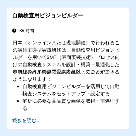
ーション開発が可能になる
V2Xネットワークにおけるサイバーセキュリ
自動検査用ビジョンビルダー
ティおよびプライバシーの課題に対応できる
35 時間
日本（オンラインまたは現地開催）で行われるこ
の講師主導型実践研修は、自動検査用ビジョンビ
ルダーを用いてSMT（表面実装技術）プロセス向
けの自動検査システムを設計・構築・最適化した
い中級レベルの専門家を対象としています。
本研修の終了時点で受講者は以下のことができる
ようになります：
自動検査用ビジョンビルダーを活用して自動
検査システムをセットアップ・設定する
解析に必要な高品質な画像を取得・前処理す
る
欠陥検出やプロセス妥当性の確認のため論理
続きを読む...
的判断を行う
検査レポートを生成しシステムパフォーマン