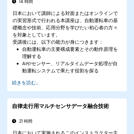
14 時間
日本において講師による対面またはオンラインで
の実習形式で行われる本講座は、自動運転車の基
礎概念や技術、応用分野を学びたい初心者の方々
を対象としています。
受講後には、以下の能力が身につきます：
自動運転車の主要構成要素とその動作原理を
理解する
AIやセンサー、リアルタイムデータ処理が自
動運転システムで果たす役割を探る
さまざまなレベルの自動化度合いと実社会で
続きを読む...
の応用事例を分析する
自動運転技術にまつわる倫理的・法的・規制
面の課題を考察する
自律走行用マルチセンサデータ融合技術
自動運転車シミュレーションに実際に触れる
機会を得る
21 時間
日本において実施されるこのインストラクター主